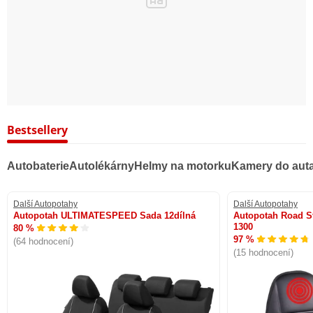
Bestsellery
Autobaterie
Autolékárny
Helmy na motorku
Kamery do aut
Další Autopotahy
Další Autopotahy
Autopotah ULTIMATESPEED Sada 12dílná
Autopotah Road St
1300
80 %
97 %
(64 hodnocení)
(15 hodnocení)