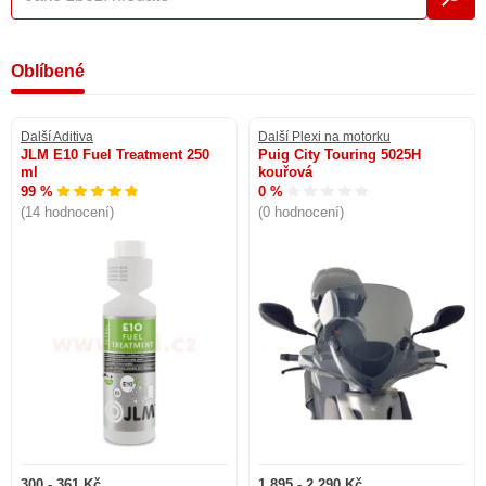
Oblíbené
Další Aditiva
Další Plexi na motorku
JLM E10 Fuel Treatment 250
Puig City Touring 5025H
ml
kouřová
99 %
0 %
(14 hodnocení)
(0 hodnocení)
300 - 361 Kč
1 895 - 2 290 Kč