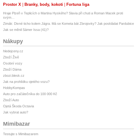
Prostor X
Branky, body, kokoti
Fortuna liga
Hraje Plzeň v Teplicích o Martina Hyského? Slavia při chuti a Roman Macek proti
svým…
Zimák: Divné ticho kolem Jágra. Má se Kometa bát Zbrojovky? Jak poskládat Pardubice
Jak se měnil Sámer Issa (41)?
Nákupy
hledejceny.cz
Zboží Živě
Osobní vozy
Zboží Dáma
zbozi.blesk.cz
Jak na prohlídku ojetého vozu?
HobbyKompas
Auto pro začátečníka do 100 000 Kč
Zboží Auto
Ojetá Škoda Octavia
Jak vybrat auto?
Mimibazar
Testujte s Mimibazarem