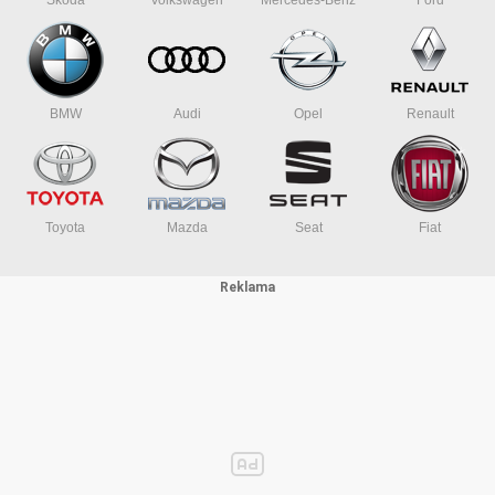
Škoda
Volkswagen
Mercedes-Benz
Ford
BMW
Audi
Opel
Renault
Toyota
Mazda
Seat
Fiat