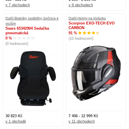
v 7 obchodech
v 9 obchodech
Další Blatníky, podběhy, bočnice k
Další Helmy na motorku
Scorpion EXO-TECH EVO
vozům
CARBON
Sears 65342904 Sedačka
pneumatická
91 %
0 %
(10 hodnocení)
(0 hodnocení)
30 823 Kč
7 406 - 12 999 Kč
v 1 obchodě
v 11 obchodech