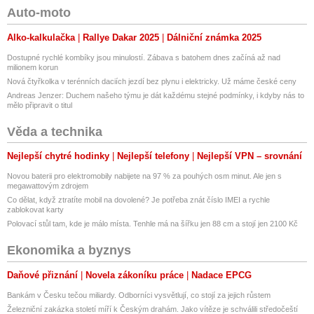
Auto-moto
Alko-kalkulačka
Rallye Dakar 2025
Dálniční známka 2025
Dostupné rychlé kombíky jsou minulostí. Zábava s batohem dnes začíná až nad
milionem korun
Nová čtyřkolka v terénních daciích jezdí bez plynu i elektricky. Už máme české ceny
Andreas Jenzer: Duchem našeho týmu je dát každému stejné podmínky, i kdyby nás to
mělo připravit o titul
Věda a technika
Nejlepší chytré hodinky
Nejlepší telefony
Nejlepší VPN – srovnání
Novou baterii pro elektromobily nabijete na 97 % za pouhých osm minut. Ale jen s
megawattovým zdrojem
Co dělat, když ztratíte mobil na dovolené? Je potřeba znát číslo IMEI a rychle
zablokovat karty
Polovací stůl tam, kde je málo místa. Tenhle má na šířku jen 88 cm a stojí jen 2100 Kč
Ekonomika a byznys
Daňové přiznání
Novela zákoníku práce
Nadace EPCG
Bankám v Česku tečou miliardy. Odborníci vysvětlují, co stojí za jejich růstem
Železniční zakázka století míří k Českým drahám. Jako vítěze je schválili středočeští