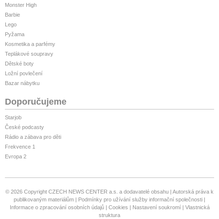
Monster High
Barbie
Lego
Pyžama
Kosmetika a parfémy
Teplákové soupravy
Dětské boty
Ložní povlečení
Bazar nábytku
Doporučujeme
Starjob
České podcasty
Rádio a zábava pro děti
Frekvence 1
Evropa 2
© 2026 Copyright CZECH NEWS CENTER a.s. a dodavatelé obsahu
Autorská práva k
publikovaným materiálům
Podmínky pro užívání služby informační společnosti
Informace o zpracování osobních údajů
Cookies
Nastavení soukromí
Vlastnická
struktura