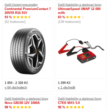
Další Osobní pneumatiky
Další Nabíječky a startovací boxy
Continental PremiumContact 7
UltimateSpeed UMAP 12 000
205/55 R16 91V
mAh
93 %
83 %
(52 hodnocení)
(139 hodnocení)
1 854 - 2 328 Kč
1 299 Kč
v 64 obchodech
v 1 obchodě
Další Nabíječky a startovací boxy
Další Nabíječky a startovací boxy
Noco GB150 12V 1000A
CTEK MXS 5.0
98 %
96 %