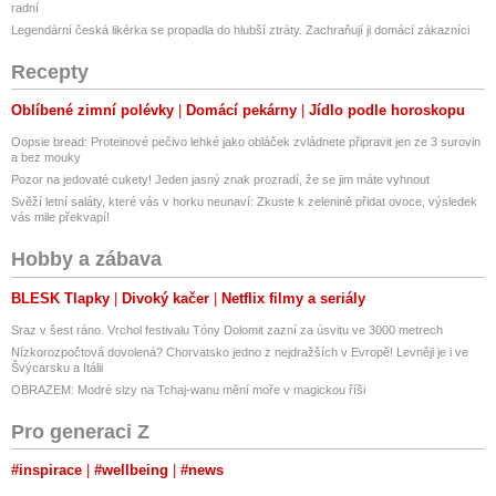
radní
Legendární česká likérka se propadla do hlubší ztráty. Zachraňují ji domácí zákazníci
Recepty
Oblíbené zimní polévky
Domácí pekárny
Jídlo podle horoskopu
Oopsie bread: Proteinové pečivo lehké jako obláček zvládnete připravit jen ze 3 surovin
a bez mouky
Pozor na jedovaté cukety! Jeden jasný znak prozradí, že se jim máte vyhnout
Svěží letní saláty, které vás v horku neunaví: Zkuste k zelenině přidat ovoce, výsledek
vás mile překvapí!
Hobby a zábava
BLESK Tlapky
Divoký kačer
Netflix filmy a seriály
Sraz v šest ráno. Vrchol festivalu Tóny Dolomit zazní za úsvitu ve 3000 metrech
Nízkorozpočtová dovolená? Chorvatsko jedno z nejdražších v Evropě! Levněji je i ve
Švýcarsku a Itálii
OBRAZEM: Modré slzy na Tchaj-wanu mění moře v magickou říši
Pro generaci Z
#inspirace
#wellbeing
#news