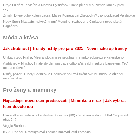
Hraje Plzeň v Teplicích o Martina Hyského? Slavia při chuti a Roman Macek proti
svým…
Zimák: Divné ticho kolem Jágra. Má se Kometa bát Zbrojovky? Jak poskládat Pardubice
Nový Sport Magazín: největší triumf Messiho, rozhovor s Gudasem nebo plakát
Pogačara
Móda a krása
Jak zhubnout
Trendy nehty pro jaro 2025
Nové make-up trendy
Unikát v Zoo Praha: Mezi antilopami se prochází miminko zoborožce kaferského
Afghánec v Mnichově najel do demonstrace odborářů, zabil matku s batoletem. Teď
dostal doživotí
Řidiči, pozor! Tunely Lochkov a Cholupice na Pražském okruhu budou o víkendu
neprůjezdné
Pro ženy a maminky
Nejčastější novoroční předsevzetí
Miminko a mráz
Jak vybírat
letní dovolenou
Hlasatelka a moderátorka Saskia Burešová (80) - Smrt manžela ji zdrtila! Co jí vrátilo
chuť žít?
Veggie Burritos
KVÍZ: Rafťáci. Otestujte své znalosti kultovní letní komedie