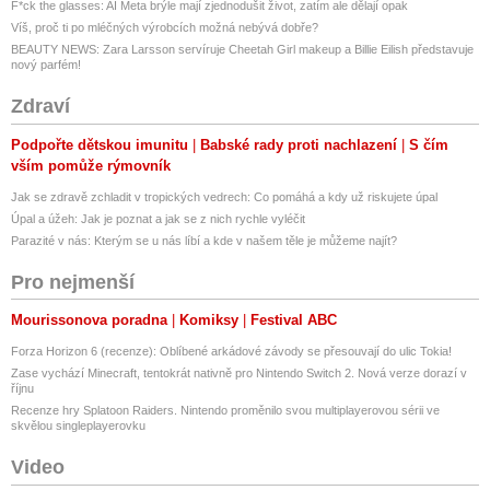
F*ck the glasses: AI Meta brýle mají zjednodušit život, zatím ale dělají opak
Víš, proč ti po mléčných výrobcích možná nebývá dobře?
BEAUTY NEWS: Zara Larsson servíruje Cheetah Girl makeup a Billie Eilish představuje
nový parfém!
Zdraví
Podpořte dětskou imunitu
Babské rady proti nachlazení
S čím
vším pomůže rýmovník
Jak se zdravě zchladit v tropických vedrech: Co pomáhá a kdy už riskujete úpal
Úpal a úžeh: Jak je poznat a jak se z nich rychle vyléčit
Parazité v nás: Kterým se u nás líbí a kde v našem těle je můžeme najít?
Pro nejmenší
Mourissonova poradna
Komiksy
Festival ABC
Forza Horizon 6 (recenze): Oblíbené arkádové závody se přesouvají do ulic Tokia!
Zase vychází Minecraft, tentokrát nativně pro Nintendo Switch 2. Nová verze dorazí v
říjnu
Recenze hry Splatoon Raiders. Nintendo proměnilo svou multiplayerovou sérii ve
skvělou singleplayerovku
Video