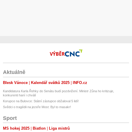
VÝBĚR
Aktuálně
Blesk Vánoce
Kalendář svátků 2025
INFO.cz
Kandidatura Karla Řehky do Senátu budí pozdvižení. Ministr Zůna ho kritizuje,
konkurenti haní i chválí
Korupce na Bulovce: Státní zástupce obžaloval 5 lidí!
Svědci o tragédii na jezeře Most: Byl to masakr!
Sport
MS hokej 2025
Biatlon
Liga mistrů