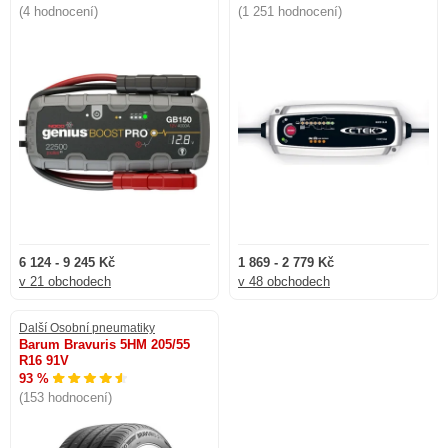
(4 hodnocení)
(1 251 hodnocení)
6 124 - 9 245 Kč
1 869 - 2 779 Kč
v 21 obchodech
v 48 obchodech
Další Osobní pneumatiky
Barum Bravuris 5HM 205/55
R16 91V
93 %
(153 hodnocení)