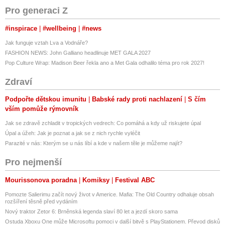
Pro generaci Z
#inspirace
#wellbeing
#news
Jak funguje vztah Lva a Vodnáře?
FASHION NEWS: John Galliano headlinuje MET GALA 2027
Pop Culture Wrap: Madison Beer řekla ano a Met Gala odhalilo téma pro rok 2027!
Zdraví
Podpořte dětskou imunitu
Babské rady proti nachlazení
S čím
vším pomůže rýmovník
Jak se zdravě zchladit v tropických vedrech: Co pomáhá a kdy už riskujete úpal
Úpal a úžeh: Jak je poznat a jak se z nich rychle vyléčit
Parazité v nás: Kterým se u nás líbí a kde v našem těle je můžeme najít?
Pro nejmenší
Mourissonova poradna
Komiksy
Festival ABC
Pomozte Salierimu začít nový život v Americe. Mafia: The Old Country odhaluje obsah
rozšíření těsně před vydáním
Nový traktor Zetor 6: Brněnská legenda slaví 80 let a jezdí skoro sama
Ostuda Xboxu One může Microsoftu pomoci v další bitvě s PlayStationem. Převod disků