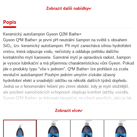
Zobrazit další nabídky
Popis
Keramický autošampon Gyeon Q2M Bathe+
Gyeon Q²M Bathe+ je první pH neutrální šampon na světě s obsahem
SiO₂, tzv. keramický autošampon. Při mytí zanechává silnou hydrofobní
vrstvu, která odpuzuje vodu, nečistoty a oddaluje potřebu dalšího
kontaktního mytí karoserie. Samotné mytí je opravdová radost, šampon
je vysoce lubrikační a má příjemnou charakteristickou vůni Gyeon. Pokud
jde o produkty typu "vše v jednom", Q²M Bathe+ lze prohlásit za zcela
revoluční autošampon! Pouhým jedním umytím získáte úžasný
hydrofobní efekt a snadnější údržbu na několik dalších týdnů dopředu.
Jedná se o fenomenální řešení pro zimní období, kdy je mytí složitější,
ale posílení samočisticích schopností zlepšuje komfort údržby vozidla.
Gyeon Q²M Bathe+ je dokonale bezpečný na všech površích, jako je lak,
ALU kola, sklo a plasty. Dodá okamžitou ochranu nechráněným
povrchům nebo posílí keramický povlak, který na těchto površích již
Zobrazit více
máte. Lze jej také použít na stávající přírodní vosky nebo sealanty, což
zlepší jejich odolnost a zvýší lesk. Aktivní složka SiO₂ obsažená v
autošamponu dodává skutečnou ochranu, kterou můžete vidět při
každém mytí, a na rozdíl od mnoha konkurenčních šamponů vám