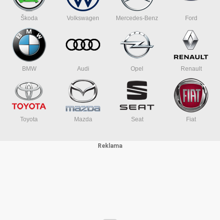
Škoda
Volkswagen
Mercedes-Benz
Ford
BMW
Audi
Opel
Renault
Toyota
Mazda
Seat
Fiat