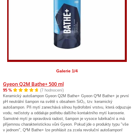
Galerie 1/4
Gyeon Q2M Bathe+ 500 ml
95 %
(7 hodnocení)
Keramický autošampon Gyeon Q2M Bathe+ Gyeon Q²M Bathe+ je první
pH neutrální šampon na světě s obsahem SiO₂, tzv. keramický
autošampon. Při mytí zanechává silnou hydrofobní vrstvu, která odpuzuje
vodu, nečistoty a oddaluje potřebu dalšího kontaktního mytí karoserie.
Samotné mytí je opravdová radost, šampon je vysoce lubrikační a má
příjemnou charakteristickou vůni Gyeon. Pokud jde o produkty typu "vše
v jednom", Q²M Bathe+ lze prohlásit za zcela revoluční autošampon!