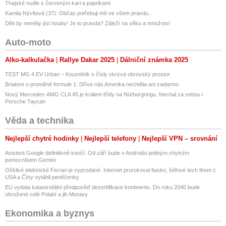
Thajské nudle s červeným kari a paprikami
Kamila Nývltová (37): Občas potřebuji mít ve všem pravdu...
Děti by neměly jíst houby! Je to pravda? Záleží na věku a množství
Auto-moto
Alko-kalkulačka
Rallye Dakar 2025
Dálniční známka 2025
TEST MG 4 EV Urban – Kouzelník s čísly skrývá obrovský prostor
Briatore o proměně formule 1: Dříve nás Amerika nechtěla ani zadarmo
Nový Mercedes-AMG CLA 45 je králem třídy na Nürburgringu. Nechal za sebou i
Porsche Taycan
Věda a technika
Nejlepší chytré hodinky
Nejlepší telefony
Nejlepší VPN – srovnání
Asistent Google definitivně končí. Od září bude v Androidu jediným chytrým
pomocníkem Gemini
Ošklivé elektrické Ferrari je vyprodané. Internet prorokoval fiasko, šéfové tech firem z
USA a Číny vytáhli peněženky
EU vydala katastrofální předpověď dezertifikace kontinentu. Do roku 2040 bude
ohrožené celé Polabí a jih Moravy
Ekonomika a byznys