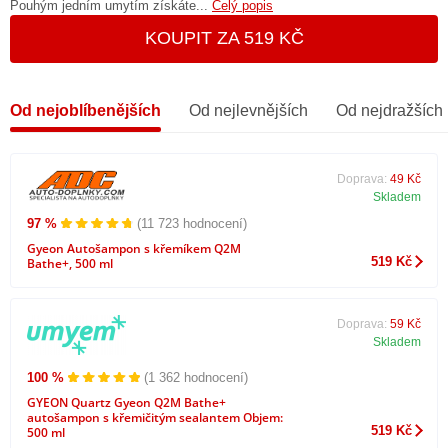
Pouhým jedním umytím získáte...
Celý popis
KOUPIT ZA 519 KČ
Od nejoblíbenějších
Od nejlevnějších
Od nejdražších
Doprava:
49 Kč
Skladem
97 %
(11 723 hodnocení)
Gyeon Autošampon s křemíkem Q2M
519 Kč
Bathe+, 500 ml
Doprava:
59 Kč
Skladem
100 %
(1 362 hodnocení)
GYEON Quartz Gyeon Q2M Bathe+
autošampon s křemičitým sealantem Objem:
519 Kč
500 ml