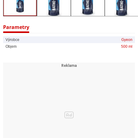
zůstane přidaná hydrofobnost a samočisticí schopnost, která udrží váš
vůz déle aktivně čistší.
Hlavní vlastnosti
Keramický autošampon, jeden z nejlepších na trhu.
Parametry
Vysoce lubrikační.
Tři možnosti použití - šampon, aktivní pěna a aplikace pomocí mycí
Výrobce
Gyeon
rukavice.
Objem
500 ml
Koncentrát - doporučené ředění 1:500.
Příjemně voní.
Bezpečný pro všechny vnější povrchy karoserie.
Prodlužuje životnost dříve aplikovaných keramických povlaků.
Dodává hydrofobní vrstvu a zvyšuje lesk.
Spotřeba na 1 auto: 15 až 20 ml.
Obsah SiO₂: < 5%.
Hodnota pH: 6.
Výdrž: až 8 týdnů.
Odolnost: 3/5.
Výsledný lesk: 4/5.
Tvorba kapiček: 4/5.
Samočisticí schopnosti: 4/5.
Postup použití klasickým způsobem