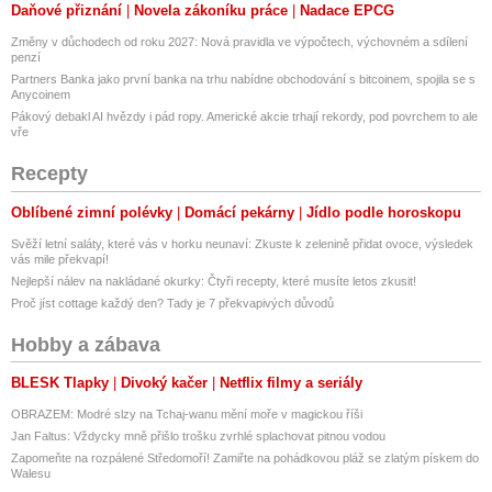
Daňové přiznání
Novela zákoníku práce
Nadace EPCG
Změny v důchodech od roku 2027: Nová pravidla ve výpočtech, výchovném a sdílení
penzí
Partners Banka jako první banka na trhu nabídne obchodování s bitcoinem, spojila se s
Anycoinem
Pákový debakl AI hvězdy i pád ropy. Americké akcie trhají rekordy, pod povrchem to ale
vře
Recepty
Oblíbené zimní polévky
Domácí pekárny
Jídlo podle horoskopu
Svěží letní saláty, které vás v horku neunaví: Zkuste k zelenině přidat ovoce, výsledek
vás mile překvapí!
Nejlepší nálev na nakládané okurky: Čtyři recepty, které musíte letos zkusit!
Proč jíst cottage každý den? Tady je 7 překvapivých důvodů
Hobby a zábava
BLESK Tlapky
Divoký kačer
Netflix filmy a seriály
OBRAZEM: Modré slzy na Tchaj-wanu mění moře v magickou říši
Jan Faltus: Vždycky mně přišlo trošku zvrhlé splachovat pitnou vodou
Zapomeňte na rozpálené Středomoří! Zamiřte na pohádkovou pláž se zlatým pískem do
Walesu