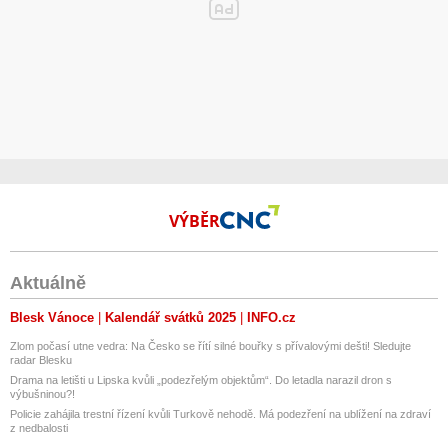
VÝBĚR
Aktuálně
Blesk Vánoce
Kalendář svátků 2025
INFO.cz
Zlom počasí utne vedra: Na Česko se řítí silné bouřky s přívalovými dešti! Sledujte
radar Blesku
Drama na letišti u Lipska kvůli „podezřelým objektům“. Do letadla narazil dron s
výbušninou?!
Policie zahájila trestní řízení kvůli Turkově nehodě. Má podezření na ublížení na zdraví
z nedbalosti