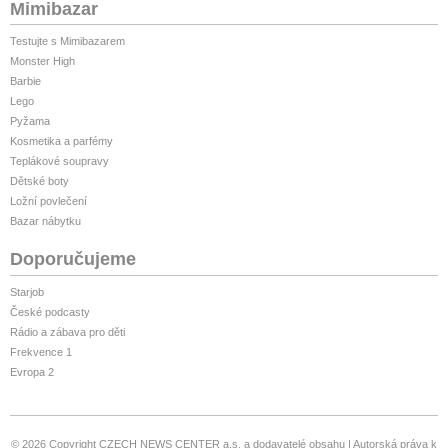
Mimibazar
Testujte s Mimibazarem
Monster High
Barbie
Lego
Pyžama
Kosmetika a parfémy
Teplákové soupravy
Dětské boty
Ložní povlečení
Bazar nábytku
Doporučujeme
Starjob
České podcasty
Rádio a zábava pro děti
Frekvence 1
Evropa 2
© 2026 Copyright CZECH NEWS CENTER a.s. a dodavatelé obsahu
Autorská práva k