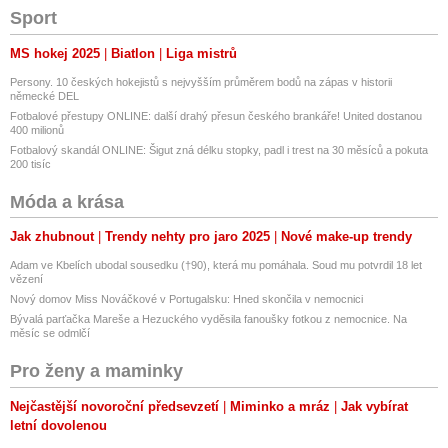
Sport
MS hokej 2025
Biatlon
Liga mistrů
Persony. 10 českých hokejistů s nejvyšším průměrem bodů na zápas v historii
německé DEL
Fotbalové přestupy ONLINE: další drahý přesun českého brankáře! United dostanou
400 milionů
Fotbalový skandál ONLINE: Šigut zná délku stopky, padl i trest na 30 měsíců a pokuta
200 tisíc
Móda a krása
Jak zhubnout
Trendy nehty pro jaro 2025
Nové make-up trendy
Adam ve Kbelích ubodal sousedku (†90), která mu pomáhala. Soud mu potvrdil 18 let
vězení
Nový domov Miss Nováčkové v Portugalsku: Hned skončila v nemocnici
Bývalá parťačka Mareše a Hezuckého vyděsila fanoušky fotkou z nemocnice. Na
měsíc se odmlčí
Pro ženy a maminky
Nejčastější novoroční předsevzetí
Miminko a mráz
Jak vybírat
letní dovolenou