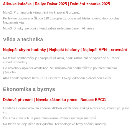
Alko-kalkulačka
Rallye Dakar 2025
Dálniční známka 2025
Moto2: Prvnímu britskému tréninku kraloval Gonzalez
Perfektně udržovaná Škoda 110 L projela Evropu a teď hledá nového dobrodruha.
Nezruinuje vás
Moto3: Britský závodní víkend zahájil nejlepším časem Almansa
Věda a technika
Nejlepší chytré hodinky
Nejlepší telefony
Nejlepší VPN – srovnání
Na těžké bombardéry je Evropa příliš malá, a tak Airbus začne společně s Francií
stavět dronodéry
Co nového v aplikaci WhatsApp. Ve skupinovém chatu můžete používat zmínku
@všichni
Alza začala vyrábět herní PC s Linuxem. Lákají výkonem a dřevěnou skříní
Ekonomika a byznys
Daňové přiznání
Novela zákoníku práce
Nadace EPCG
Creditas zvyšuje úrok na spoření. Aktivní klienti nově získají 4 procenta, investující ještě
víc
ČNB má v akciích už přes bilion korun. Pomohl rychlejší růst trhů
Na trzích se děje něco nezvyklého. Technologické firmy shánějí miliardy