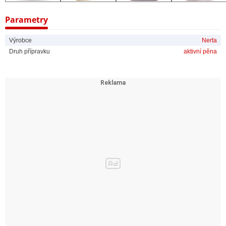
- přes 3 milióny prodaných litrů v ČR
Parametry
- tisíce spokojených zákazníků
Výrobce
Nerta
Speciální složení = maximálně šetrný!
Druh přípravku
aktivní pěna
Produkt založený na zcela jiné bázi než drtivá většina konkurenčních
přípravků = neobsahuje agresivní mycí složky.
Tím se zásadně odlišuje od konkurenčních prostředků!
Výrobek se skládá z cca 25 komponentů, mezi které patří i ochranné a
konzervační látky.
Přípravek NERTA CARNET JUMBO tedy nemá pouze čisticí schopnost,
ale zároveň čištěnému povrchu dodává lesk a ochranu.
NERTA CARNET JUMBO uzavírá póry laku = automobil se podstatně
méně špiní a karoserie tak zůstává déle čistá.
Čisticí prostředek NERTA CARNET JUMBO je díky své universálnosti
a šetrnosti velice žádaným a oblíbeným mycím prostředkem, neboť není
žíravý (neohrožuje obsluhu) a nenapadá choulostivé části vozu (chrom,