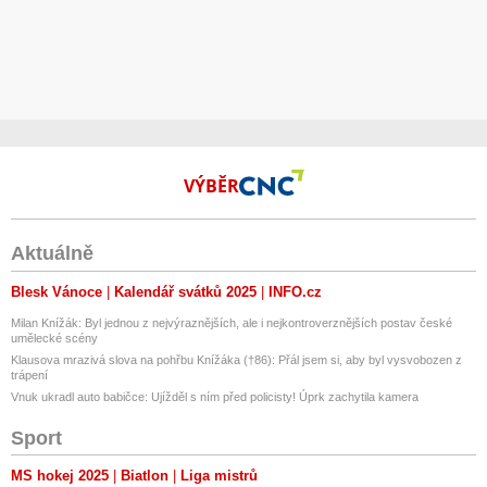
Pěna oproti vodnímu roztoku pomaleji usychá, což je v procesu mytí
žádoucí = máme více času.
Doporučená spotřeba:
osobní automobil:
od 50 ml do 300 ml
VÝBĚR
nákladní vozidlo:
od 500 ml do 1 500 ml
Aktuálně
Specifikační body
Blesk Vánoce
Kalendář svátků 2025
INFO.cz
- 96 Kč / 1L = 87,27 Kč / 1 KG bez DPH
Milan Knížák: Byl jednou z nejvýraznějších, ale i nejkontroverznějších postav české
- specifická hmotnost 1,1 (1L = 1,1KG)
umělecké scény
Klausova mrazivá slova na pohřbu Knížáka (†86): Přál jsem si, aby byl vysvobozen z
trápení
- pH = 12
Vnuk ukradl auto babičce: Ujížděl s ním před policisty! Úprk zachytila kamera
- neobsahuje agresivní mycí složky
Sport
- šetrný k obsluze i karoserii
MS hokej 2025
Biatlon
Liga mistrů