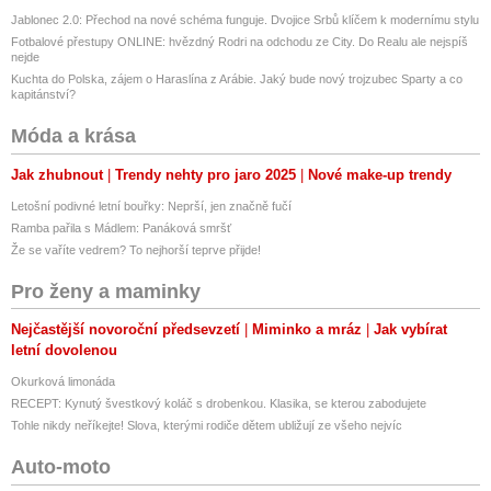
- jedinečná receptura
Jablonec 2.0: Přechod na nové schéma funguje. Dvojice Srbů klíčem k modernímu stylu
Fotbalové přestupy ONLINE: hvězdný Rodri na odchodu ze City. Do Realu ale nejspíš
- universální mycí prostředek
nejde
Kuchta do Polska, zájem o Haraslína z Arábie. Jaký bude nový trojzubec Sparty a co
kapitánství?
- produkt, který nemá ALTERNATIVU
Móda a krása
- produkt nespadá do ADR
Jak zhubnout
Trendy nehty pro jaro 2025
Nové make-up trendy
H318 Způsobuje vážné poškození očí.
Letošní podivné letní bouřky: Neprší, jen značně fučí
Od 1.6.2015 je produkt NCJ zařazen (dle směrnice CLP) do kategorie
Ramba pařila s Mádlem: Panáková smršť
korozivních produktů, kam nově spadají i obyčejné autošampony
Že se vaříte vedrem? To nejhorší teprve přijde!
s neutrálním pH!
Pro ženy a maminky
Od 1.6.2015 došlo ke změně posuzování nebezpečnosti chemických
výrobků (dle směrnice CLP), kdy se drtivá většina výrobků zařadila do
Nejčastější novoroční předsevzetí
Miminko a mráz
Jak vybírat
kategorie korozivní. Zákazník už nyní nepozná podle symbolu
letní dovolenou
nebezpečnosti o jak nebezpečný výrobek se jedná, ale tuto informaci
Okurková limonáda
vyčte až z tzv. H vět, které jsou, nebo by měly být uvedeny na každém
RECEPT: Kynutý švestkový koláč s drobenkou. Klasika, se kterou zabodujete
obalu.
Tohle nikdy neříkejte! Slova, kterými rodiče dětem ubližují ze všeho nejvíc
Auto-moto