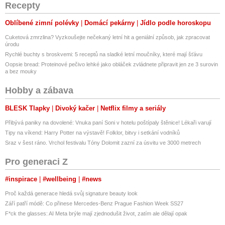
Recepty
Oblíbené zimní polévky
Domácí pekárny
Jídlo podle horoskopu
Cuketová zmrzlina? Vyzkoušejte nečekaný letní hit a geniální způsob, jak zpracovat
úrodu
Rychlé buchty s broskvemi: 5 receptů na sladké letní moučníky, které mají šťávu
Oopsie bread: Proteinové pečivo lehké jako obláček zvládnete připravit jen ze 3 surovin
a bez mouky
Hobby a zábava
BLESK Tlapky
Divoký kačer
Netflix filmy a seriály
Přibývá paniky na dovolené: Vnuka paní Soni v hotelu poštípaly štěnice! Lékaři varují
Tipy na víkend: Harry Potter na výstavě! Folklor, bitvy i setkání vodníků
Sraz v šest ráno. Vrchol festivalu Tóny Dolomit zazní za úsvitu ve 3000 metrech
Pro generaci Z
#inspirace
#wellbeing
#news
Proč každá generace hledá svůj signature beauty look
Září patří módě: Co přinese Mercedes-Benz Prague Fashion Week SS27
F*ck the glasses: AI Meta brýle mají zjednodušit život, zatím ale dělají opak