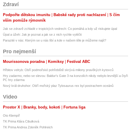
Zdraví
Podpořte dětskou imunitu
Babské rady proti nachlazení
S čím
vším pomůže rýmovník
Jak se zdravě zchladit v tropických vedrech: Co pomáhá a kdy už riskujete úpal
Úpal a úžeh: Jak je poznat a jak se z nich rychle vyléčit
Parazité v nás: Kterým se u nás líbí a kde v našem těle je můžeme najít?
Pro nejmenší
Mourissonova poradna
Komiksy
Festival ABC
Hřbitov velryb: Obří podmořské pohřebiště skrývá miliony pravěkých kytovců
Hry zadarmo, nebo se slevou: Baldur's Gate 3 na konzolích nikdy nebylo levnější a čtyři
PC hry zdarma
Nový král druhohor: Obří mořský plaz Tylosaurus rex byl postrachem oceánů
Video
Prostor X
Branky, body, kokoti
Fortuna liga
Oto Klempíř
TK Prima Klára Cibulková
TK Prima Andrea Zdeněk Pohlreich