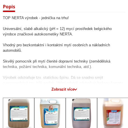
Popis
TOP NERTA výrobek - jednička na trhu!
Universální, slabě alkalický (pH = 12) mycí prostředek belgického
výrobce značkové autokosmetiky NERTA.
Vhodný pro bezkontaktní i kontaktní mytí osobních a nákladních
automobilů.
Skvělý pomocník při mytí členité dopravní techniky (zemědělská
technika, požární technika, komunální technika, atd.).
Výrobek odstraňuje tzv. statickou špínu. Dá se snadno smýt
a nezanechává tzv. bílý povlak. Velmi zdatně odstraňuje bežnou černotu
z brzd, ale i mrtvý hmyz.
Zobrazit více
Výsledkem mytí je vždy lesklý a ošetřený povrch!
Produkt dodávaný na český trh více než 25 let:
- 25 let zkušeností