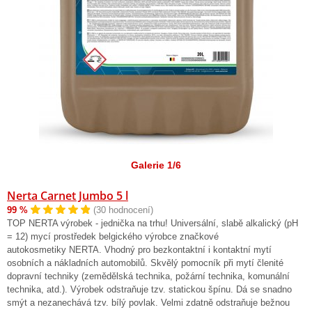
Galerie 1/6
Nerta Carnet Jumbo 5 l
99 %
(30 hodnocení)
TOP NERTA výrobek - jednička na trhu! Universální, slabě alkalický (pH
= 12) mycí prostředek belgického výrobce značkové
autokosmetiky NERTA. Vhodný pro bezkontaktní i kontaktní mytí
osobních a nákladních automobilů. Skvělý pomocník při mytí členité
dopravní techniky (zemědělská technika, požární technika, komunální
technika, atd.). Výrobek odstraňuje tzv. statickou špínu. Dá se snadno
smýt a nezanechává tzv. bílý povlak. Velmi zdatně odstraňuje bežnou