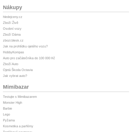
Nákupy
hledejceny.cz
Zboží Živě
Osobní vozy
Zboží Dáma
zbozi.blesk.cz
Jak na prohlídku ojetého vozu?
HobbyKompas
Auto pro začátečníka do 100 000 Kč
Zboží Auto
Ojetá Škoda Octavia
Jak vybrat auto?
Mimibazar
Testujte s Mimibazarem
Monster High
Barbie
Lego
Pyžama
Kosmetika a parfémy
Teplákové soupravy