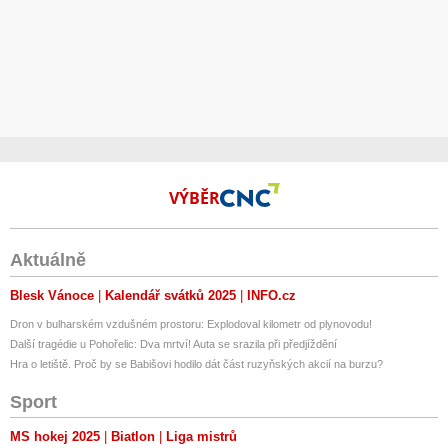
VÝBĚR
Aktuálně
Blesk Vánoce
Kalendář svátků 2025
INFO.cz
Dron v bulharském vzdušném prostoru: Explodoval kilometr od plynovodu!
Další tragédie u Pohořelic: Dva mrtví! Auta se srazila při předjíždění
Hra o letiště. Proč by se Babišovi hodilo dát část ruzyňských akcií na burzu?
Sport
MS hokej 2025
Biatlon
Liga mistrů