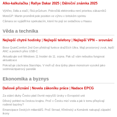
Alko-kalkulačka
Rallye Dakar 2025
Dálniční známka 2025
Výhřev, čidla a stačí, říká průzkum. Pokročilá elektronika není prioritou zákazníků
MotoGP: Martin proměnil pole position ve výhru v britském sprintu
Câmara se vyjádřil ke spekulacím, které ho pojí se sedačkou u Haasu
Věda a technika
Nejlepší chytré hodinky
Nejlepší telefony
Nejlepší VPN – srovnání
Bose QuietComfort 2nd Gen přebírají funkce dražších Ultra. Mají prostorový zvuk, lepší
ANC a poslech přes USB-C
Aktualizujte své Windows 11 Insider do 11. srpna. Pak už vám nebudou fungovat
aktualizace
Pokračuje záchrana Starshipu. V moři už dva týdny plave monstrum vysoké jako
sedmnáctipatrový panelák
Ekonomika a byznys
Daňové přiznání
Novela zákoníku práce
Nadace EPCG
Za státní dluhy Česko platí čtvrté nejvyšší úroky v Evropské unii
Děsivý pohled na českou krajinu. Proč v Česku mizí voda a jak k tomu přispívají
rodinné bazény?
Emancipace českých miliardářů. Proč Strnad, Křetínský a Komárek nakupují západní
ikony