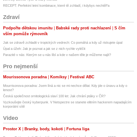
RECEPT: Perfektní letní kombinace, které tě zchladí, i kdybys nechtěl*a
Zdraví
Podpořte dětskou imunitu
Babské rady proti nachlazení
S čím
vším pomůže rýmovník
Jak se zdravě zchladit v tropických vedrech: Co pomáhá a kdy už riskujete úpal
Úpal a úžeh: Jak je poznat a jak se z nich rychle vyléčit
Parazité v nás: Kterým se u nás líbí a kde v našem těle je můžeme najít?
Pro nejmenší
Mourissonova poradna
Komiksy
Festival ABC
Mourrisonova poradna: Jsem líná a nic se mi nechce dělat: Kdy jde o únavu a kdy o
lenost?
Česká společnost ornitologická slaví 100 let: Jak chrání ptáky v ČR?
Vyzkoušejte český kyberpunk. V Netspectre se stanete elitním hackerem napadajícím
korporátní sítě
Video
Prostor X
Branky, body, kokoti
Fortuna liga