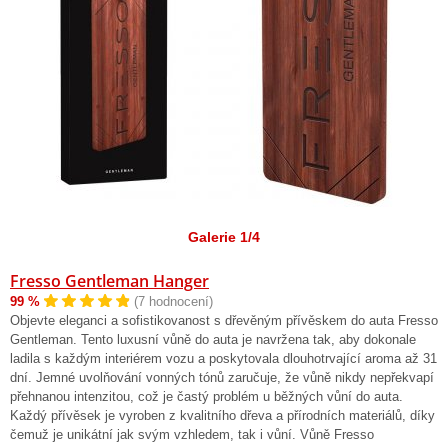
Galerie 1/4
Fresso Gentleman Hanger
99 %
(7 hodnocení)
Objevte eleganci a sofistikovanost s dřevěným přívěskem do auta Fresso
Gentleman. Tento luxusní vůně do auta je navržena tak, aby dokonale
ladila s každým interiérem vozu a poskytovala dlouhotrvající aroma až 31
dní. Jemné uvolňování vonných tónů zaručuje, že vůně nikdy nepřekvapí
přehnanou intenzitou, což je častý problém u běžných vůní do auta.
Každý přívěsek je vyroben z kvalitního dřeva a přírodních materiálů, díky
čemuž je unikátní jak svým vzhledem, tak i vůní. Vůně Fresso