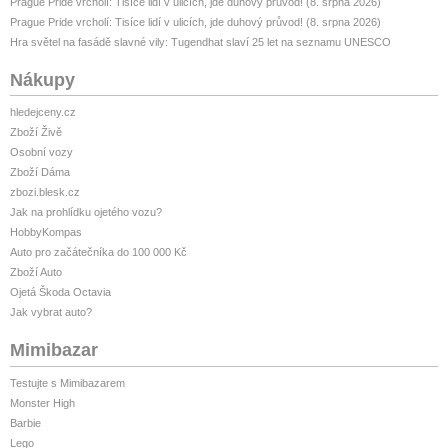
Prague Pride vrcholí: Tisíce lidí v ulicích, jde duhový průvod! (8. srpna 2026)
Prague Pride vrcholí: Tisíce lidí v ulicích, jde duhový průvod! (8. srpna 2026)
Hra světel na fasádě slavné vily: Tugendhat slaví 25 let na seznamu UNESCO
Nákupy
hledejceny.cz
Zboží Živě
Osobní vozy
Zboží Dáma
zbozi.blesk.cz
Jak na prohlídku ojetého vozu?
HobbyKompas
Auto pro začátečníka do 100 000 Kč
Zboží Auto
Ojetá Škoda Octavia
Jak vybrat auto?
Mimibazar
Testujte s Mimibazarem
Monster High
Barbie
Lego