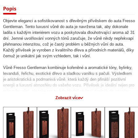
Popis
Objevte eleganci a sofistikovanost s dřevěným přívěskem do auta Fresso
Gentleman. Tento luxusní vůně do auta je navržena tak, aby dokonale
ladila s každým interiérem vozu a poskytovala dlouhotrvající aroma až 31
dní. Jemné uvolňování vonných tónů zaručuje, že vůně nikdy nepřekvapí
přehnanou intenzitou, což je častý problém u běžných vůní do auta.
Každý přívěsek je vyroben z kvalitního dřeva a přírodních materiálů, díky
čemuž je unikátní jak svým vzhledem, tak i vůní.
Vůně Fresso Gentleman kombinuje kořeněné a aromatické tóny, bylinky,
levanduli, řeřichu, exotické dřevo a sladkou vanilku s pačuli. Výsledkem
je aristokratická a podmanivá vůně, která každý den přináší pozitivní
energii a luxusní atmosféru do vašeho vozu. Přívěsek je ideální nejen pro
milovníky vůní, ale také pro ty, kdo hledají stylový doplněk do interiéru
auta.
Zobrazit více
Hlavní benefity
- Vysoká kvalita materiálu – dřevo a přírodní suroviny pro elegantní
design.
- Dlouhotrvající vůně – vydrží až 31 dní s postupným uvolňováním