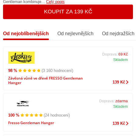
Gentleman kombinuje...
Celý popis
KOUPIT ZA 139 KČ
Od nejoblíbenějších
Od nejlevnějších
Od nejdražších
Doprava:
69 Kč
Skladem
98 %
(3 160 hodnocení)
Závěsná vůně ve dřevě FRESSO Gentleman
139 Kč
Hanger
Doprava:
zdarma
Skladem
100 %
(24 hodnocení)
Fresso Gentleman Hanger
139 Kč