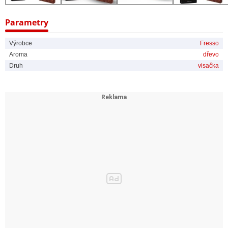
aroma.
Parametry
- Sofistikovaná kompozice vůně – koření, bylinky, levandule a exotické
dřevo.
Výrobce
Fresso
Aroma
dřevo
- Designový doplněk – i po vyprchání vůně zůstává stylovým prvkem
Druh
visačka
auta.
Jak používat?
- Vyjměte dřevěný přívěsek z balení a zkontrolujte jeho neporušenost.
- Pověste přívěsek za koženou pletenou šňůrku na zpětné zrcátko
vašeho auta.
- Uvolněte ochrannou fólii, pokud je přítomna, pro aktivaci vůně.
- Užívejte postupně uvolňující se aroma každý den po dobu až 31 dnů.
- Po vyprchání vůně můžete přívěsek ponechat jako elegantní designový
doplněk.
FAQ – Často kladené otázky