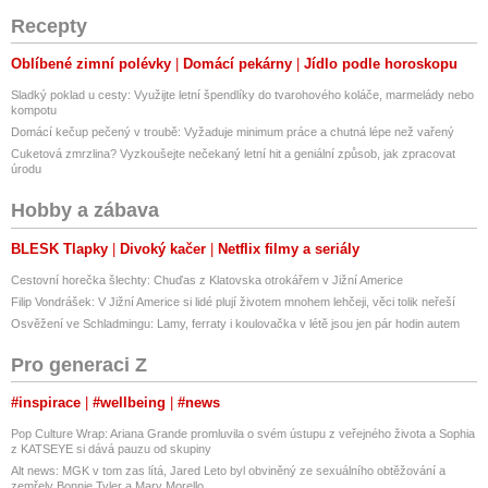
Recepty
Oblíbené zimní polévky
Domácí pekárny
Jídlo podle horoskopu
Sladký poklad u cesty: Využijte letní špendlíky do tvarohového koláče, marmelády nebo
kompotu
Domácí kečup pečený v troubě: Vyžaduje minimum práce a chutná lépe než vařený
Cuketová zmrzlina? Vyzkoušejte nečekaný letní hit a geniální způsob, jak zpracovat
úrodu
Hobby a zábava
BLESK Tlapky
Divoký kačer
Netflix filmy a seriály
Cestovní horečka šlechty: Chuďas z Klatovska otrokářem v Jižní Americe
Filip Vondrášek: V Jižní Americe si lidé plují životem mnohem lehčeji, věci tolik neřeší
Osvěžení ve Schladmingu: Lamy, ferraty i koulovačka v létě jsou jen pár hodin autem
Pro generaci Z
#inspirace
#wellbeing
#news
Pop Culture Wrap: Ariana Grande promluvila o svém ústupu z veřejného života a Sophia
z KATSEYE si dává pauzu od skupiny
Alt news: MGK v tom zas lítá, Jared Leto byl obviněný ze sexuálního obtěžování a
zemřely Bonnie Tyler a Mary Morello