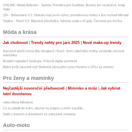
ONLINE: Mladá Boleslav - Sparta. Premiéra pro Guddala. Brunes jen na lavičce, hraje
Vojta
Zlín - Bohemians 0:2. Klokani mají první výhru, premiérovou trefou v lize rozhodl Mirvald
Teplice - Plzeň 5:5. Bláznivá přestřelka, Viktoria vedla o tři góly. Červená pro Krčíka
Móda a krása
Jak zhubnout
Trendy nehty pro jaro 2025
Nové make-up trendy
Navracel domů mrtvá těla Ukrajinců i Rusů: Smrt válečného hrdiny oznámila zdrcená
manželka
Brutální napadení Soukupa. Právník Agáty promluvil
Biden kvůli rakovině trpí! Bolestná slova jeho syna Huntera o šířící se nemoci
Pro ženy a maminky
Nejčastější novoroční předsevzetí
Miminko a mráz
Jak vybírat
letní dovolenou
video Alena Mihulová
Co si zabalit do kufru, abyste na (nejen) u moře zazářily...
Salát s koprem a dresinkem ze zakysané smetany
Auto-moto