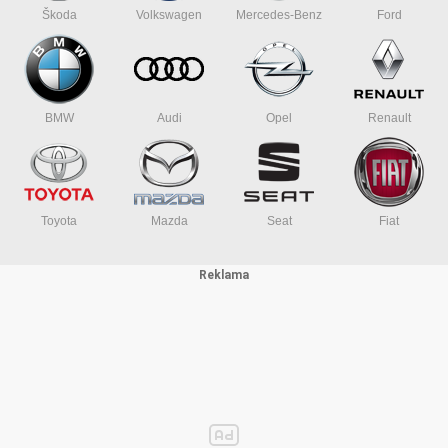
Škoda
Volkswagen
Mercedes-Benz
Ford
BMW
Audi
Opel
Renault
Toyota
Mazda
Seat
Fiat