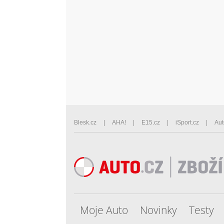
Blesk.cz
AHA!
E15.cz
iSport.cz
Aut
Moje Auto
Novinky
Testy