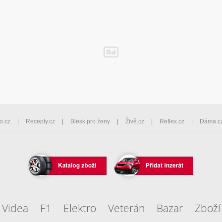
o.cz
Recepty.cz
Blesk pro ženy
Živě.cz
Reflex.cz
Dáma.c
Videa
F1
Elektro
Veterán
Bazar
Zboží