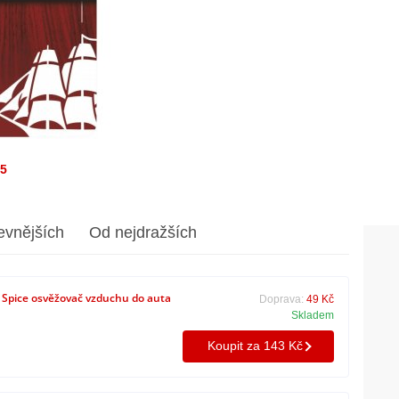
/5
evnějších
Od nejdražších
 Spice osvěžovač vzduchu do auta
Doprava:
49 Kč
Skladem
Koupit za 143 Kč