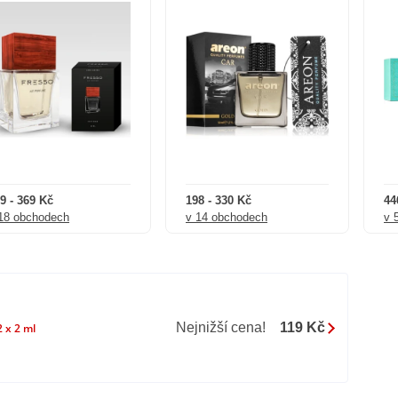
ismy a při styku s vodou může mít dlouhodobé negativní účinky.
c. Ošetřujícímu lékaři ukažte balení nebo etiketu výrobku.
9 - 369 Kč
198 - 330 Kč
44
18 obchodech
v 14 obchodech
v 
Nejnižší cena!
119 Kč
2 x 2 ml