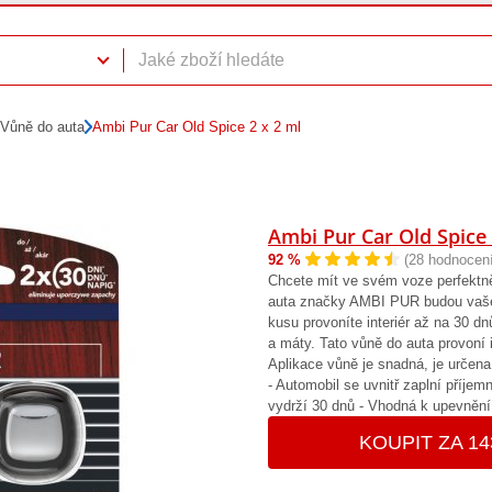
Vůně do auta
Ambi Pur Car Old Spice 2 x 2 ml
Ambi Pur Car Old Spice 
92 %
(28 hodnocení
Chcete mít ve svém voze perfektně
auta značky AMBI PUR budou vaše 
kusu provoníte interiér až na 30 d
a máty. Tato vůně do auta provoní i
Aplikace vůně je snadná, je určen
- Automobil se uvnitř zaplní příjem
vydrží 30 dnů - Vhodná k upevnění 
KOUPIT ZA 14