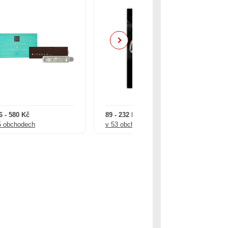
(5
Next
6 - 580 Kč
89 - 232 Kč
48
5 obchodech
v 53 obchodech
ve