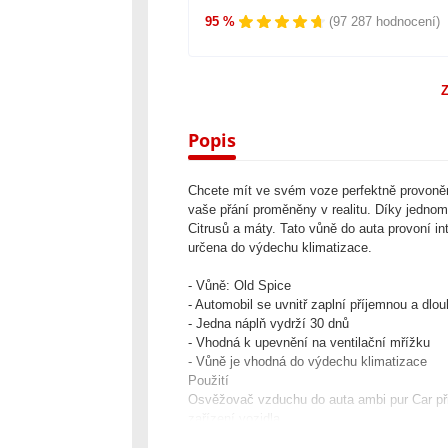
95 %
(97 287 hodnocení)
Z
Popis
Chcete mít ve svém voze perfektně provoně
vaše přání proměněny v realitu. Díky jednom
Citrusů a máty. Tato vůně do auta provoní int
určena do výdechu klimatizace.
- Vůně: Old Spice
- Automobil se uvnitř zaplní příjemnou a dlou
- Jedna náplň vydrží 30 dnů
- Vhodná k upevnění na ventilační mřížku
- Vůně je vhodná do výdechu klimatizace
Použití
Osvěžovač vzduchu do auta ambi pur Car přip
zařízení vozidla.
Složení