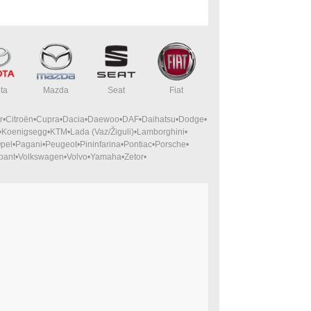
ta
Mazda
Seat
Fiat
r
Citroën
Cupra
Dacia
Daewoo
DAF
Daihatsu
Dodge
Koenigsegg
KTM
Lada (Vaz/Žiguli)
Lamborghini
pel
Pagani
Peugeot
Pininfarina
Pontiac
Porsche
bant
Volkswagen
Volvo
Yamaha
Zetor