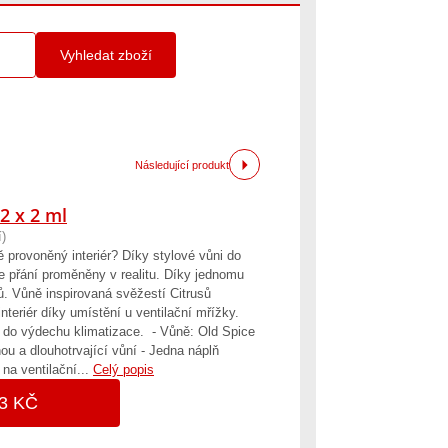
Vyhledat zboží
Následující produkt
2 x 2 ml
)
 provoněný interiér? Díky stylové vůni do
přání proměněny v realitu. Díky jednomu
nů. Vůně inspirovaná svěžestí Citrusů
nteriér díky umístění u ventilační mřížky.
a do výdechu klimatizace. - Vůně: Old Spice
nou a dlouhotrvající vůní - Jedna náplň
na ventilační...
Celý popis
3 KČ