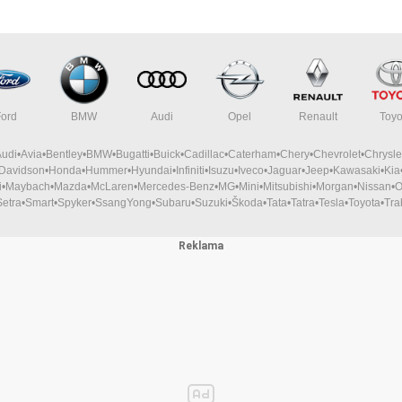
Ford
BMW
Audi
Opel
Renault
Toyo
Audi
Avia
Bentley
BMW
Bugatti
Buick
Cadillac
Caterham
Chery
Chevrolet
Chrysle
-Davidson
Honda
Hummer
Hyundai
Infiniti
Isuzu
Iveco
Jaguar
Jeep
Kawasaki
Kia
i
Maybach
Mazda
McLaren
Mercedes-Benz
MG
Mini
Mitsubishi
Morgan
Nissan
O
Setra
Smart
Spyker
SsangYong
Subaru
Suzuki
Škoda
Tata
Tatra
Tesla
Toyota
Tra