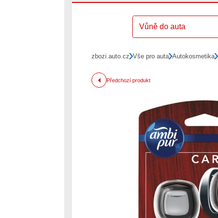
Vůně do auta
zbozi.auto.cz
Vše pro auta
Autokosmetika
Předchozí produkt