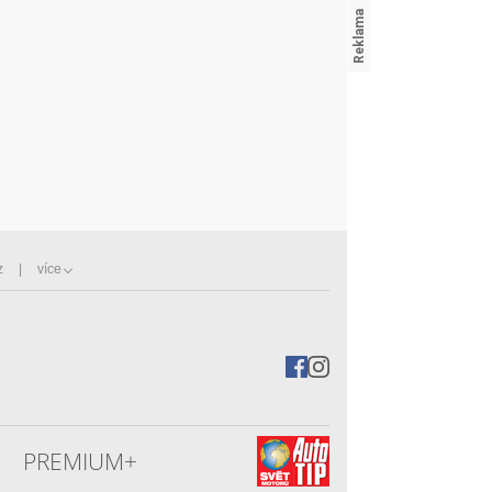
z
více
PREMIUM+