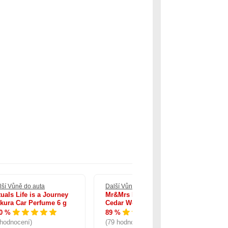
lší Vůně do auta
Další Vůně do auta
Dal
tuals Life is a Journey
Mr&Mrs Fragrance Cesare
Ri
kura Car Perfume 6 g
Cedar Wood
Am
Ca
0 %
89 %
10
 hodnocení)
(79 hodnocení)