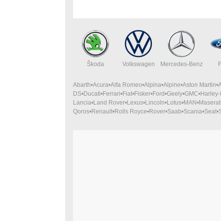
Škoda
Volkswagen
Mercedes-Benz
Abarth
Acura
Alfa Romeo
Alpina
Alpine
Aston Martin
DS
Ducati
Ferrari
Fiat
Fisker
Ford
Geely
GMC
Harley
Lancia
Land Rover
Lexus
Lincoln
Lotus
MAN
Maserat
Qoros
Renault
Rolls Royce
Rover
Saab
Scania
Seat