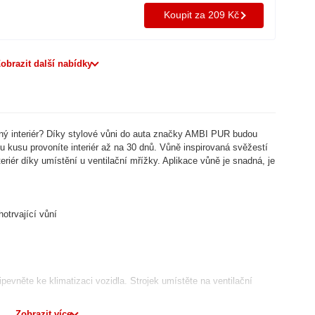
Koupit za 209 Kč
obrazit další nabídky
ný interiér? Díky stylové vůni do auta značky AMBI PUR budou
u kusu provoníte interiér až na 30 dnů. Vůně inspirovaná svěžestí
eriér díky umístění u ventilační mřížky. Aplikace vůně je snadná, je
hotrvající vůní
evněte ke klimatizaci vozidla. Strojek umístěte na ventilační
Zobrazit více