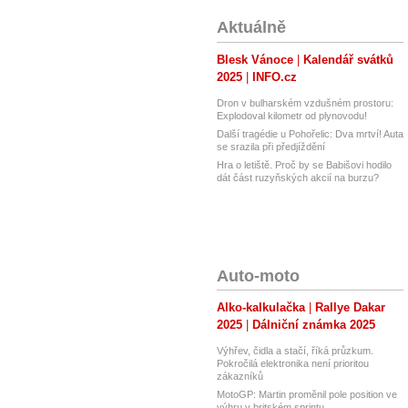
Aktuálně
Blesk Vánoce
Kalendář svátků
2025
INFO.cz
Dron v bulharském vzdušném prostoru:
Explodoval kilometr od plynovodu!
Další tragédie u Pohořelic: Dva mrtví! Auta
se srazila při předjíždění
Hra o letiště. Proč by se Babišovi hodilo
dát část ruzyňských akcií na burzu?
Auto-moto
Alko-kalkulačka
Rallye Dakar
2025
Dálniční známka 2025
Výhřev, čidla a stačí, říká průzkum.
Pokročilá elektronika není prioritou
zákazníků
MotoGP: Martin proměnil pole position ve
výhru v britském sprintu