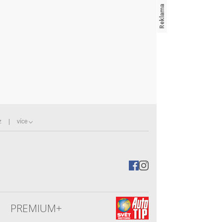
z
více
PREMIUM+