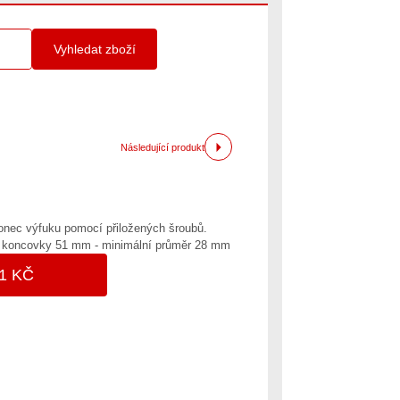
Vyhledat zboží
Následující produkt
nec výfuku pomocí přiložených šroubů.
r koncovky 51 mm - minimální průměr 28 mm
1 KČ