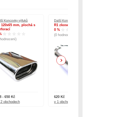
lší Koncovky výfuků
Další Koncovky výfuků
Dal
 120x65 mm, plochá s
R1 zkosená 105 x 70 mm
Ul
rforací
0 %
0 
%
(0 hodnocení)
(0
 hodnocení)
Next
8 - 650 Kč
620 Kč
1 
 2 obchodech
v 1 obchodě
v 