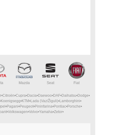
ta
Mazda
Seat
Fiat
r
Citroën
Cupra
Dacia
Daewoo
DAF
Daihatsu
Dodge
Koenigsegg
KTM
Lada (Vaz/Žiguli)
Lamborghini
pel
Pagani
Peugeot
Pininfarina
Pontiac
Porsche
bant
Volkswagen
Volvo
Yamaha
Zetor