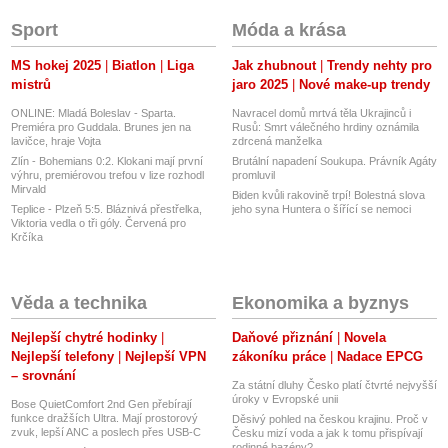
Sport
Móda a krása
MS hokej 2025
Biatlon
Liga
Jak zhubnout
Trendy nehty pro
mistrů
jaro 2025
Nové make-up trendy
ONLINE: Mladá Boleslav - Sparta.
Navracel domů mrtvá těla Ukrajinců i
Premiéra pro Guddala. Brunes jen na
Rusů: Smrt válečného hrdiny oznámila
lavičce, hraje Vojta
zdrcená manželka
Zlín - Bohemians 0:2. Klokani mají první
Brutální napadení Soukupa. Právník Agáty
výhru, premiérovou trefou v lize rozhodl
promluvil
Mirvald
Biden kvůli rakovině trpí! Bolestná slova
Teplice - Plzeň 5:5. Bláznivá přestřelka,
jeho syna Huntera o šířící se nemoci
Viktoria vedla o tři góly. Červená pro
Krčíka
Věda a technika
Ekonomika a byznys
Nejlepší chytré hodinky
Daňové přiznání
Novela
Nejlepší telefony
Nejlepší VPN
zákoníku práce
Nadace EPCG
– srovnání
Za státní dluhy Česko platí čtvrté nejvyšší
úroky v Evropské unii
Bose QuietComfort 2nd Gen přebírají
funkce dražších Ultra. Mají prostorový
Děsivý pohled na českou krajinu. Proč v
zvuk, lepší ANC a poslech přes USB-C
Česku mizí voda a jak k tomu přispívají
rodinné bazény?