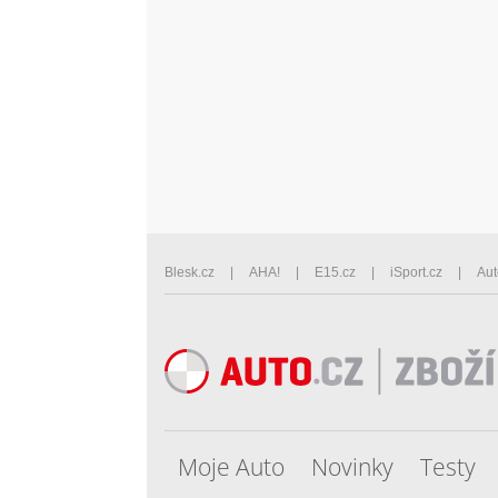
Blesk.cz
AHA!
E15.cz
iSport.cz
Aut
Moje Auto
Novinky
Testy