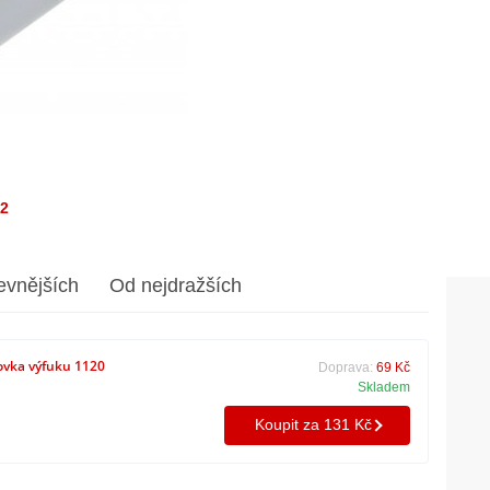
/2
evnějších
Od nejdražších
vka výfuku 1120
Doprava:
69 Kč
Skladem
Koupit za 131 Kč