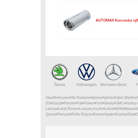
AUTOMAX Koncovka výf
Škoda
Volkswagen
Mercedes-Benz
Abarth
Acura
Alfa Romeo
Alpina
Alpine
Aston Martin
DS
Ducati
Ferrari
Fiat
Fisker
Ford
Geely
GMC
Harley
Lancia
Land Rover
Lexus
Lincoln
Lotus
MAN
Maserat
Qoros
Renault
Rolls Royce
Rover
Saab
Scania
Seat