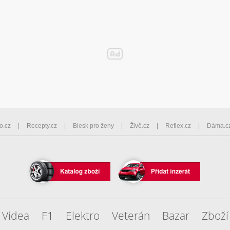
o.cz
Recepty.cz
Blesk pro ženy
Živě.cz
Reflex.cz
Dáma.c
Videa
F1
Elektro
Veterán
Bazar
Zboží