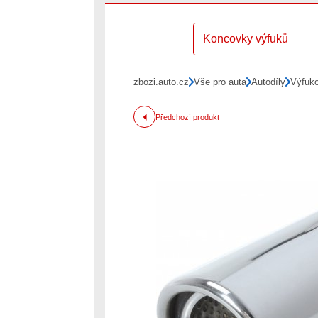
Koncovky výfuků
zbozi.auto.cz
Vše pro auta
Autodíly
Výfuk
Předchozí produkt