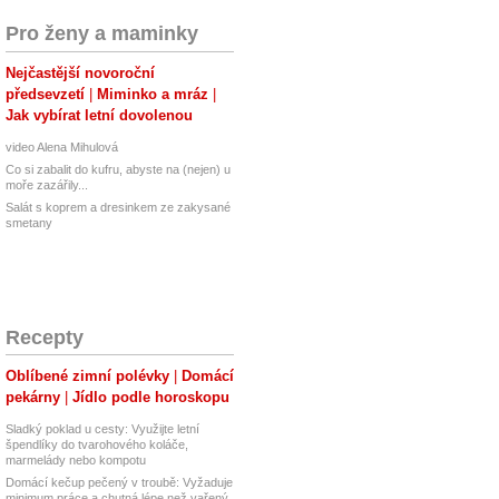
Pro ženy a maminky
Nejčastější novoroční
předsevzetí
Miminko a mráz
Jak vybírat letní dovolenou
video Alena Mihulová
Co si zabalit do kufru, abyste na (nejen) u
moře zazářily...
Salát s koprem a dresinkem ze zakysané
smetany
Recepty
Oblíbené zimní polévky
Domácí
pekárny
Jídlo podle horoskopu
Sladký poklad u cesty: Využijte letní
špendlíky do tvarohového koláče,
marmelády nebo kompotu
Domácí kečup pečený v troubě: Vyžaduje
minimum práce a chutná lépe než vařený