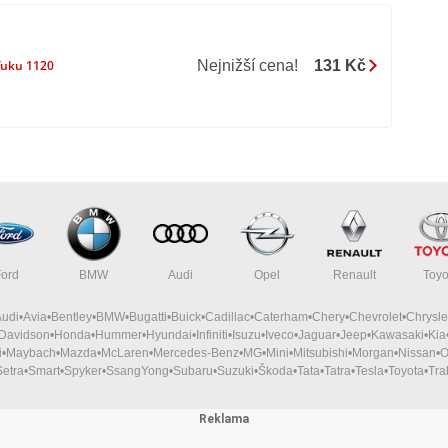
Nejnižší cena!
131 Kč
uku 1120
Ford
BMW
Audi
Opel
Renault
Toyo
Audi
Avia
Bentley
BMW
Bugatti
Buick
Cadillac
Caterham
Chery
Chevrolet
Chrysle
-Davidson
Honda
Hummer
Hyundai
Infiniti
Isuzu
Iveco
Jaguar
Jeep
Kawasaki
Kia
i
Maybach
Mazda
McLaren
Mercedes-Benz
MG
Mini
Mitsubishi
Morgan
Nissan
O
Setra
Smart
Spyker
SsangYong
Subaru
Suzuki
Škoda
Tata
Tatra
Tesla
Toyota
Tra