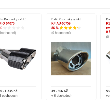
lší Koncovky výfuků
Další Koncovky výfuků
Da
MIO 04070
KF AU-00759
R1
pe
 %
86 %
0 
 hodnocení)
(9 hodnocení)
(0
4 - 1 335 Kč
49 - 306 Kč
53
6 obchodech
v 6 obchodech
ve