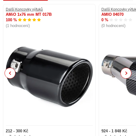
Další Koncovky výfuků
Další Koncovky výfu
AMiO 1x76 mm MT 017B
AMIO 04070
100 %
0 %
(1 hodnocení)
(0 hodnocení)
Previous
Next
212 - 300 Kč
924 - 1 848 Kč