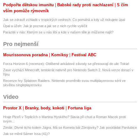
Podpořte dětskou imunitu
Babské rady proti nachlazení
S čím
vším pomůže rýmovník
Jak se zdravě zchladit v tropických vedrech: Co pomáhá a kdy už riskujete úpal
Úpal a úžeh: Jak je poznat a jak se z nich rychle vyléčit
Parazité v nás: Kterým se u nás líbí a kde v našem těle je můžeme najít?
Pro nejmenší
Mourissonova poradna
Komiksy
Festival ABC
Forza Horizon 6 (recenze): Oblíbené arkádové závody se přesouvají do ulic Tokia!
Zase vychází Minecraft, tentokrát nativně pro Nintendo Switch 2. Nová verze dorazí v
říjnu
Recenze hry Splatoon Raiders. Nintendo proměnilo svou multiplayerovou sérii ve
skvělou singleplayerovku
Video
Prostor X
Branky, body, kokoti
Fortuna liga
Hraje Plzeň v Teplicích o Martina Hyského? Slavia při chuti a Roman Macek proti
svým…
Zimák: Divné ticho kolem Jágra. Má se Kometa bát Zbrojovky? Jak poskládat Pardubice
Jak se měnil Sámer Issa (41)?