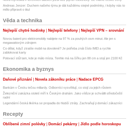
Andreas Jenzer: Duchem našeho týmu je dát každému stejné podmínky, i kdyby nás to
mělo připravit o titul
Věda a technika
Nejlepší chytré hodinky
Nejlepší telefony
Nejlepší VPN – srovnání
Novou baterii pro elektromobily nabijete na 97 % za pouhých osm minut. Ale jen s
megawattovým zdrojem
Co dělat, když ztratíte mobil na dovolené? Je potřeba znát číslo IMEI a rychle
zablokovat karty
Polovací stůl tam, kde je málo místa. Tenhle má na šířku jen 88 cm a stojí jen 2100 Kč
Ekonomika a byznys
Daňové přiznání
Novela zákoníku práce
Nadace EPCG
Bankám v Česku tečou miliardy. Odborníci vysvětlují, co stojí za jejich růstem
Železniční zakázka století míří k Českým drahám. Jako vítěze je schválili středočeští
radní
Legendární česká likérka se propadla do hlubší ztráty. Zachraňují ji domácí zákazníci
Recepty
Oblíbené zimní polévky
Domácí pekárny
Jídlo podle horoskopu