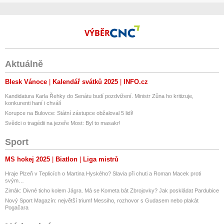
VÝBĚR
Aktuálně
Blesk Vánoce
Kalendář svátků 2025
INFO.cz
Kandidatura Karla Řehky do Senátu budí pozdvižení. Ministr Zůna ho kritizuje,
konkurenti haní i chválí
Korupce na Bulovce: Státní zástupce obžaloval 5 lidí!
Svědci o tragédii na jezeře Most: Byl to masakr!
Sport
MS hokej 2025
Biatlon
Liga mistrů
Hraje Plzeň v Teplicích o Martina Hyského? Slavia při chuti a Roman Macek proti
svým…
Zimák: Divné ticho kolem Jágra. Má se Kometa bát Zbrojovky? Jak poskládat Pardubice
Nový Sport Magazín: největší triumf Messiho, rozhovor s Gudasem nebo plakát
Pogačara