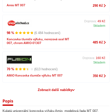
Amio MT 007
290 Kč
Doprava:
49 Kč
Skladem
98 %
(6 484 hodnocení)
Koncovka tlumiče výfuku, nerezová ocel MT
485 Kč
007, chrom AMIO-01307
Doprava:
160 Kč
Skladem
70 %
(613 hodnocení)
AMiO Koncovka tlumiče výfuku MT 007
350 Kč
Zobrazit další nabídky
Popis
Kulatá univerzální koncovka výfuku Amio, modelová řada MT 007.