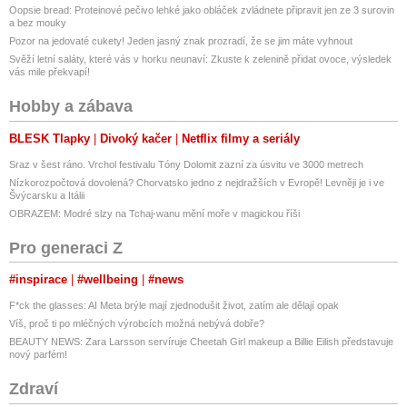
Oopsie bread: Proteinové pečivo lehké jako obláček zvládnete připravit jen ze 3 surovin
a bez mouky
Pozor na jedovaté cukety! Jeden jasný znak prozradí, že se jim máte vyhnout
Svěží letní saláty, které vás v horku neunaví: Zkuste k zelenině přidat ovoce, výsledek
vás mile překvapí!
Hobby a zábava
BLESK Tlapky
Divoký kačer
Netflix filmy a seriály
Sraz v šest ráno. Vrchol festivalu Tóny Dolomit zazní za úsvitu ve 3000 metrech
Nízkorozpočtová dovolená? Chorvatsko jedno z nejdražších v Evropě! Levněji je i ve
Švýcarsku a Itálii
OBRAZEM: Modré slzy na Tchaj-wanu mění moře v magickou říši
Pro generaci Z
#inspirace
#wellbeing
#news
F*ck the glasses: AI Meta brýle mají zjednodušit život, zatím ale dělají opak
Víš, proč ti po mléčných výrobcích možná nebývá dobře?
BEAUTY NEWS: Zara Larsson servíruje Cheetah Girl makeup a Billie Eilish představuje
nový parfém!
Zdraví