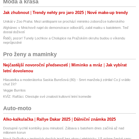
Móda a krása
Jak zhubnout
Trendy nehty pro jaro 2025
Nové make-up trendy
Unikát v Zoo Praha: Mezi antilopami se prochází miminko zoborožce kaferského
Afghánec v Mnichově najel do demonstrace odborářů, zabil matku s batoletem. Teď
dostal doživotí
Řidiči, pozor! Tunely Lochkov a Cholupice na Pražském okruhu budou o víkendu
neprůjezdné
Pro ženy a maminky
Nejčastější novoroční předsevzetí
Miminko a mráz
Jak vybírat
letní dovolenou
Hlasatelka a moderátorka Saskia Burešová (80) - Smrt manžela ji zdrtila! Co jí vrátilo
chuť žít?
Veggie Burritos
KVÍZ: Rafťáci. Otestujte své znalosti kultovní letní komedie
Auto-moto
Alko-kalkulačka
Rallye Dakar 2025
Dálniční známka 2025
Dostupné rychlé kombíky jsou minulostí. Zábava s batohem dnes začíná až nad
milionem korun
Nová čtyřkolka v terénních daciích jezdí bez plynu i elektricky. Už máme české ceny