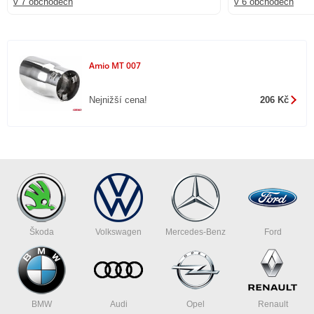
v 7 obchodech
v 6 obchodech
Amio MT 007
Nejnižší cena!
206 Kč
Škoda
Volkswagen
Mercedes-Benz
Ford
BMW
Audi
Opel
Renault