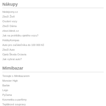
Nákupy
hledejceny.cz
Zboží Živě
Osobní vozy
Zboží Dáma
zbozi.blesk.cz
Jak na prohlídku ojetého vozu?
HobbyKompas
Auto pro začátečníka do 100 000 Kč
Zboží Auto
Ojetá Škoda Octavia
Jak vybrat auto?
Mimibazar
Testujte s Mimibazarem
Monster High
Barbie
Lego
Pyžama
Kosmetika a parfémy
Teplákové soupravy