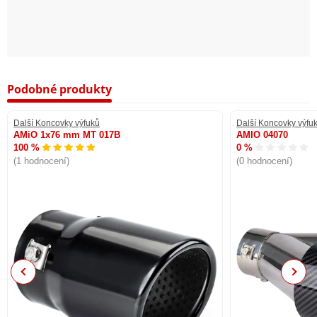
Podobné produkty
Další Koncovky výfuků
Další Koncovky výfu
AMiO 1x76 mm MT 017B
AMIO 04070
100 %
0 %
(1 hodnocení)
(0 hodnocení)
Previous
Next