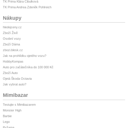
TK Prima Klára Cibulková
TK Prima Andrea Zdeněk Pohlreich
Nákupy
hledejceny.cz
Zboží Živě
Osobní vozy
Zboží Dáma
zbozi.blesk.cz
Jak na prohlídku ojetého vozu?
HobbyKompas
Auto pro začátečníka do 100 000 Kč
Zboží Auto
Ojetá Škoda Octavia
Jak vybrat auto?
Mimibazar
Testujte s Mimibazarem
Monster High
Barbie
Lego
Pyžama