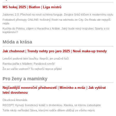
MS hokej 2025
Biatlon
Liga mistrů
Jablonec 2.0: Přechod na nové schéma funguje. Dvojice Srbů klíčem k modernímu stylu
Fotbalové přestupy ONLINE: hvězdný Rodri na odchodu ze City. Do Realu ale nejspíš
nejde
Kuchta do Polska, zájem o Haraslína z Arábie. Jaký bude nový trojzubec Sparty a co
kapitánství?
Móda a krása
Jak zhubnout
Trendy nehty pro jaro 2025
Nové make-up trendy
Letošní podivné letní bouřky: Neprší, jen značně fučí
Ramba pařila s Mádlem: Panáková smršť
Že se vaříte vedrem? To nejhorší teprve přijde!
Pro ženy a maminky
Nejčastější novoroční předsevzetí
Miminko a mráz
Jak vybírat
letní dovolenou
Okurková limonáda
RECEPT: Kynutý švestkový koláč s drobenkou. Klasika, se kterou zabodujete
Tohle nikdy neříkejte! Slova, kterými rodiče dětem ubližují ze všeho nejvíc