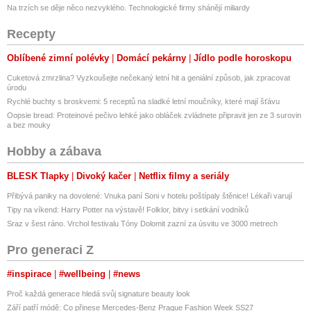
Na trzích se děje něco nezvyklého. Technologické firmy shánějí miliardy
Recepty
Oblíbené zimní polévky
Domácí pekárny
Jídlo podle horoskopu
Cuketová zmrzlina? Vyzkoušejte nečekaný letní hit a geniální způsob, jak zpracovat
úrodu
Rychlé buchty s broskvemi: 5 receptů na sladké letní moučníky, které mají šťávu
Oopsie bread: Proteinové pečivo lehké jako obláček zvládnete připravit jen ze 3 surovin
a bez mouky
Hobby a zábava
BLESK Tlapky
Divoký kačer
Netflix filmy a seriály
Přibývá paniky na dovolené: Vnuka paní Soni v hotelu poštípaly štěnice! Lékaři varují
Tipy na víkend: Harry Potter na výstavě! Folklor, bitvy i setkání vodníků
Sraz v šest ráno. Vrchol festivalu Tóny Dolomit zazní za úsvitu ve 3000 metrech
Pro generaci Z
#inspirace
#wellbeing
#news
Proč každá generace hledá svůj signature beauty look
Září patří módě: Co přinese Mercedes-Benz Prague Fashion Week SS27