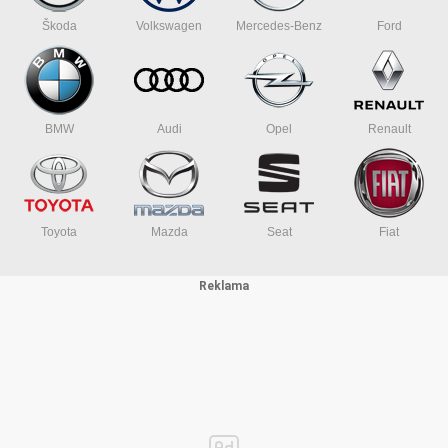
Škoda
Volkswagen
Mercedes-Benz
Ford
BMW
Audi
Opel
Renault
Toyota
Mazda
Seat
Fiat