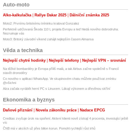
Auto-moto
Alko-kalkulačka
Rallye Dakar 2025
Dálniční známka 2025
Moto2: Prvnímu britskému tréninku kraloval Gonzalez
Perfektně udržovaná Škoda 110 L projela Evropu a teď hledá nového dobrodruha.
Nezruinuje vás
Moto3: Britský závodní víkend zahájil nejlepším časem Almansa
Věda a technika
Nejlepší chytré hodinky
Nejlepší telefony
Nejlepší VPN – srovnání
Na těžké bombardéry je Evropa příliš malá, a tak Airbus začne společně s Francií
stavět dronodéry
Co nového v aplikaci WhatsApp. Ve skupinovém chatu můžete používat zmínku
@všichni
Alza začala vyrábět herní PC s Linuxem. Lákají výkonem a dřevěnou skříní
Ekonomika a byznys
Daňové přiznání
Novela zákoníku práce
Nadace EPCG
Creditas zvyšuje úrok na spoření. Aktivní klienti nově získají 4 procenta, investující ještě
víc
ČNB má v akciích už přes bilion korun. Pomohl rychlejší růst trhů