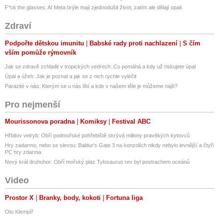
F*ck the glasses: AI Meta brýle mají zjednodušit život, zatím ale dělají opak
Zdraví
Podpořte dětskou imunitu
Babské rady proti nachlazení
S čím
vším pomůže rýmovník
Jak se zdravě zchladit v tropických vedrech: Co pomáhá a kdy už riskujete úpal
Úpal a úžeh: Jak je poznat a jak se z nich rychle vyléčit
Parazité v nás: Kterým se u nás líbí a kde v našem těle je můžeme najít?
Pro nejmenší
Mourissonova poradna
Komiksy
Festival ABC
Hřbitov velryb: Obří podmořské pohřebiště skrývá miliony pravěkých kytovců
Hry zadarmo, nebo se slevou: Baldur's Gate 3 na konzolích nikdy nebylo levnější a čtyři
PC hry zdarma
Nový král druhohor: Obří mořský plaz Tylosaurus rex byl postrachem oceánů
Video
Prostor X
Branky, body, kokoti
Fortuna liga
Oto Klempíř