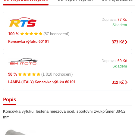
Doprava:
77 Kč
Skladem
100 %
(87 hodnocení)
Koncovka výfuku 60101
373 Kč
Doprava:
69 Kč
Skladem
98 %
(1 010 hodnocení)
LAMPA (ITALY) Koncovka výfuku 60101
312 Kč
Popis
Koncovka výfuku, leštěná nerezová ocel, sportovní zvukprůměr 38-52
mm