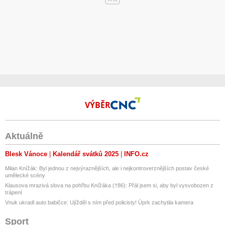
VÝBĚR
Aktuálně
Blesk Vánoce
Kalendář svátků 2025
INFO.cz
Milan Knížák: Byl jednou z nejvýraznějších, ale i nejkontroverznějších postav české
umělecké scény
Klausova mrazivá slova na pohřbu Knížáka (†86): Přál jsem si, aby byl vysvobozen z
trápení
Vnuk ukradl auto babičce: Ujížděl s ním před policisty! Úprk zachytila kamera
Sport