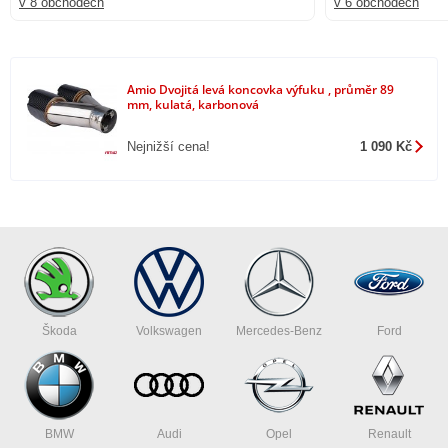
v 8 obchodech
v 6 obchodech
Amio Dvojitá levá koncovka výfuku , průměr 89
mm, kulatá, karbonová
Nejnižší cena!
1 090 Kč
Škoda
Volkswagen
Mercedes-Benz
Ford
BMW
Audi
Opel
Renault