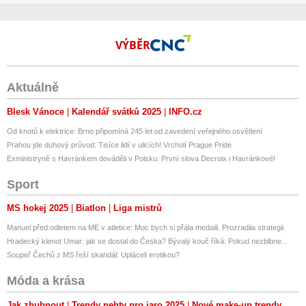
VÝBĚR
Aktuálně
Blesk Vánoce
Kalendář svátků 2025
INFO.cz
Od knotů k elektrice: Brno připomíná 245 let od zavedení veřejného osvětlení
Prahou jde duhový průvod: Tisíce lidí v ulicích! Vrcholí Prague Pride
Exministryně s Havránkem dováděli v Polsku: První slova Decroix i Havránkové!
Sport
MS hokej 2025
Biatlon
Liga mistrů
Manuel před odletem na ME v atletice: Moc bych si přála medaili. Prozradila strategii
Hradecký klenot Umar: jak se dostal do Česka? Bývalý kouč říká: Pokud nezblbne...
Soupeř Čechů z MS řeší skandál: Upláceli erotikou?
Móda a krása
Jak zhubnout
Trendy nehty pro jaro 2025
Nové make-up trendy