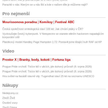
Parazité v nás: Kterým se u nás líbí a kde v našem těle je můžeme najít?
Pro nejmenší
Mourissonova poradna
Komiksy
Festival ABC
Česká společnost ornitologická slaví 100 let: Jak chrání ptáky v ČR?
Vyzkoušejte český kyberpunk. V Netspectre se stanete elitním hackerem napadajícím
korporátní sítě
Plastikový model Handley Page Hampden 1:72: Postavili jsme létající kufr RAF od KP
Video
Prostor X
Branky, body, kokoti
Fortuna liga
Prague Pride vrcholí: Tisíce lidí v ulicích, jde duhový průvod! (8. srpna 2026)
Prague Pride vrcholí: Tisíce lidí v ulicích, jde duhový průvod! (8. srpna 2026)
Hra světel na fasádě slavné vily: Tugendhat slaví 25 let na seznamu UNESCO
Nákupy
hledejceny.cz
Zboží Živě
Osobní vozy
Zboží Dáma