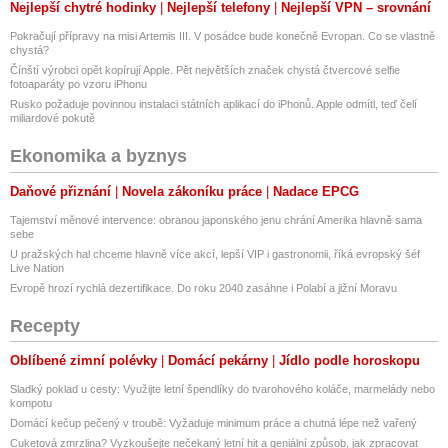
Nejlepší chytré hodinky
Nejlepší telefony
Nejlepší VPN – srovnání
Pokračují přípravy na misi Artemis III. V posádce bude konečně Evropan. Co se vlastně
chystá?
Čínští výrobci opět kopírují Apple. Pět největších značek chystá čtvercové selfie
fotoaparáty po vzoru iPhonu
Rusko požaduje povinnou instalaci státních aplikací do iPhonů. Apple odmítl, teď čelí
miliardové pokutě
Ekonomika a byznys
Daňové přiznání
Novela zákoníku práce
Nadace EPCG
Tajemství měnové intervence: obranou japonského jenu chrání Amerika hlavně sama
sebe
U pražských hal chceme hlavně více akcí, lepší VIP i gastronomii, říká evropský šéf
Live Nation
Evropě hrozí rychlá dezertifikace. Do roku 2040 zasáhne i Polabí a jižní Moravu
Recepty
Oblíbené zimní polévky
Domácí pekárny
Jídlo podle horoskopu
Sladký poklad u cesty: Využijte letní špendlíky do tvarohového koláče, marmelády nebo
kompotu
Domácí kečup pečený v troubě: Vyžaduje minimum práce a chutná lépe než vařený
Cuketová zmrzlina? Vyzkoušejte nečekaný letní hit a geniální způsob, jak zpracovat