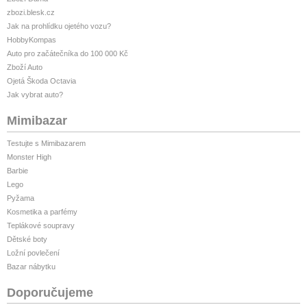
zbozi.blesk.cz
Jak na prohlídku ojetého vozu?
HobbyKompas
Auto pro začátečníka do 100 000 Kč
Zboží Auto
Ojetá Škoda Octavia
Jak vybrat auto?
Mimibazar
Testujte s Mimibazarem
Monster High
Barbie
Lego
Pyžama
Kosmetika a parfémy
Teplákové soupravy
Dětské boty
Ložní povlečení
Bazar nábytku
Doporučujeme