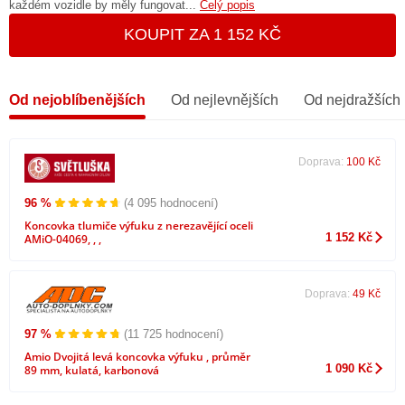
každém vozidle by měly fungovat...
Celý popis
KOUPIT ZA 1 152 KČ
Od nejoblíbenějších
Od nejlevnějších
Od nejdražších
Doprava:
100 Kč
96 %
(4 095 hodnocení)
Koncovka tlumiče výfuku z nerezavějící oceli
1 152 Kč
AMiO-04069, , ,
Doprava:
49 Kč
97 %
(11 725 hodnocení)
Amio Dvojitá levá koncovka výfuku , průměr
1 090 Kč
89 mm, kulatá, karbonová