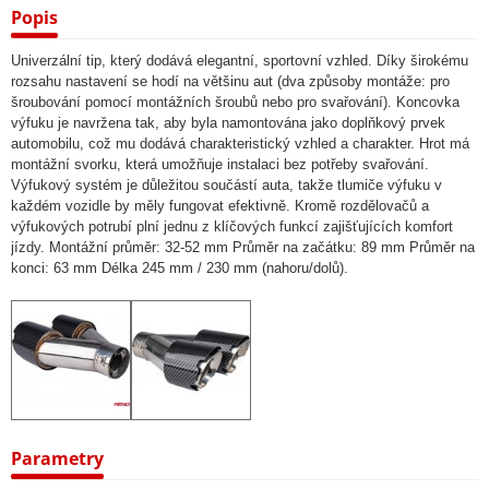
Popis
Univerzální tip, který dodává elegantní, sportovní vzhled. Díky širokému
rozsahu nastavení se hodí na většinu aut (dva způsoby montáže: pro
šroubování pomocí montážních šroubů nebo pro svařování). Koncovka
výfuku je navržena tak, aby byla namontována jako doplňkový prvek
automobilu, což mu dodává charakteristický vzhled a charakter. Hrot má
montážní svorku, která umožňuje instalaci bez potřeby svařování.
Výfukový systém je důležitou součástí auta, takže tlumiče výfuku v
každém vozidle by měly fungovat efektivně. Kromě rozdělovačů a
výfukových potrubí plní jednu z klíčových funkcí zajišťujících komfort
jízdy. Montážní průměr: 32-52 mm Průměr na začátku: 89 mm Průměr na
konci: 63 mm Délka 245 mm / 230 mm (nahoru/dolů).
Parametry