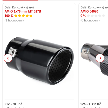
Další Koncovky výfuků
Další Koncovky výfu
AMiO 1x76 mm MT 017B
AMIO 04070
100 %
0 %
(1 hodnocení)
(0 hodnocení)
Previous
Next
212 - 301 Kč
924 - 1 335 Kč