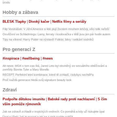
úrodu
Hobby a zábava
BLESK Tlapky
Divoký kačer
Netflix filmy a seriály
Filip Vondrášek: V Jižní Americe si lidé plují životem mnohem lehčeji, věci tolik neřeší
Osvěžení ve Schladmingu: Lamy, ferraty i koulovačka v létě jsou jen pár hodin autem
Tipy na víkend: Harry Potter na výstavě! Folklor, bitvy i setkání vodníků
Pro generaci Z
#inspirace
#wellbeing
#news
Alt news: MGK v tom zas lítá, Jared Leto byl obviněný ze sexuálního obtěžování a
zemřely Bonnie Tyler a Mary Morello
RECEPT: Perfektní letní kombinace, které tě zchladí, i kdybys nechtěl*a
Proč každá generace hledá svůj signature beauty look
Zdraví
Podpořte dětskou imunitu
Babské rady proti nachlazení
S čím
vším pomůže rýmovník
Jak se zdravě zchladit v tropických vedrech: Co pomáhá a kdy už riskujete úpal
Úpal a úžeh: Jak je poznat a jak se z nich rychle vyléčit