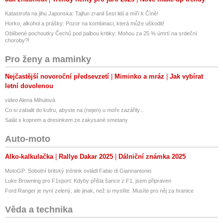
Katastrofa na jihu Japonska: Tajfun zranil šest lidí a míří k Číně!
Horko, alkohol a prášky: Pozor na kombinaci, která může uškodit!
Oblíbené pochoutky Čechů pod palbou kritiky: Mohou za 25 % úmrtí na srdeční
choroby?!
Pro ženy a maminky
Nejčastější novoroční předsevzetí
Miminko a mráz
Jak vybírat
letní dovolenou
video Alena Mihulová
Co si zabalit do kufru, abyste na (nejen) u moře zazářily...
Salát s koprem a dresinkem ze zakysané smetany
Auto-moto
Alko-kalkulačka
Rallye Dakar 2025
Dálniční známka 2025
MotoGP: Sobotní britský trénink ovládl Fabio di Giannantonio
Luke Browning pro F1sport: Kdyby přišla šance z F1, jsem připraven
Ford Ranger je nyní zelený, ale jinak, než si myslíte. Musíte pro něj za hranice
Věda a technika