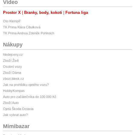
Video
Prostor X
Branky, body, kokoti
Fortuna liga
Oto Klempíř
TK Prima Klára Cibulková
TK Prima Andrea Zdeněk Pohlreich
Nákupy
hledejceny.cz
Zboží Živě
Osobní vozy
Zboží Dáma
zbozi.blesk.cz
Jak na prohlídku ojetého vozu?
HobbyKompas
Auto pro začátečníka do 100 000 Kč
Zboží Auto
Ojetá Škoda Octavia
Jak vybrat auto?
Mimibazar