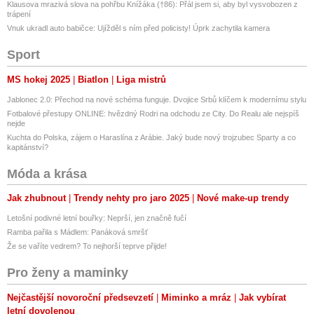
Klausova mrazivá slova na pohřbu Knížáka (†86): Přál jsem si, aby byl vysvobozen z
trápení
Vnuk ukradl auto babičce: Ujížděl s ním před policisty! Úprk zachytila kamera
Sport
MS hokej 2025
Biatlon
Liga mistrů
Jablonec 2.0: Přechod na nové schéma funguje. Dvojice Srbů klíčem k modernímu stylu
Fotbalové přestupy ONLINE: hvězdný Rodri na odchodu ze City. Do Realu ale nejspíš
nejde
Kuchta do Polska, zájem o Haraslína z Arábie. Jaký bude nový trojzubec Sparty a co
kapitánství?
Móda a krása
Jak zhubnout
Trendy nehty pro jaro 2025
Nové make-up trendy
Letošní podivné letní bouřky: Neprší, jen značně fučí
Ramba pařila s Mádlem: Panáková smršť
Že se vaříte vedrem? To nejhorší teprve přijde!
Pro ženy a maminky
Nejčastější novoroční předsevzetí
Miminko a mráz
Jak vybírat
letní dovolenou