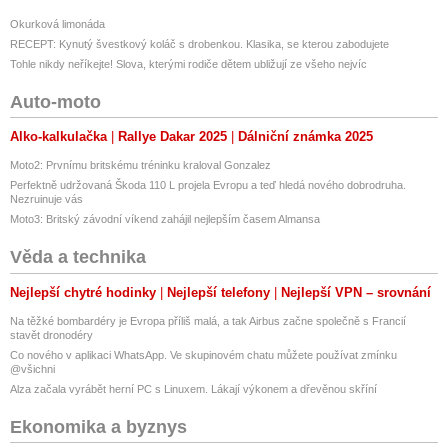
Okurková limonáda
RECEPT: Kynutý švestkový koláč s drobenkou. Klasika, se kterou zabodujete
Tohle nikdy neříkejte! Slova, kterými rodiče dětem ubližují ze všeho nejvíc
Auto-moto
Alko-kalkulačka
Rallye Dakar 2025
Dálniční známka 2025
Moto2: Prvnímu britskému tréninku kraloval Gonzalez
Perfektně udržovaná Škoda 110 L projela Evropu a teď hledá nového dobrodruha.
Nezruinuje vás
Moto3: Britský závodní víkend zahájil nejlepším časem Almansa
Věda a technika
Nejlepší chytré hodinky
Nejlepší telefony
Nejlepší VPN – srovnání
Na těžké bombardéry je Evropa příliš malá, a tak Airbus začne společně s Francií
stavět dronodéry
Co nového v aplikaci WhatsApp. Ve skupinovém chatu můžete používat zmínku
@všichni
Alza začala vyrábět herní PC s Linuxem. Lákají výkonem a dřevěnou skříní
Ekonomika a byznys