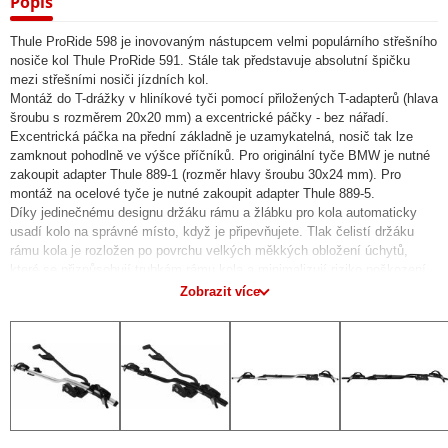
Popis
Thule ProRide 598 je inovovaným nástupcem velmi populárního střešního
nosiče kol Thule ProRide 591. Stále tak představuje absolutní špičku
mezi střešními nosiči jízdních kol.
Montáž do T-drážky v hliníkové tyči pomocí přiložených T-adapterů (hlava
šroubu s rozměrem 20x20 mm) a excentrické páčky - bez nářadí.
Excentrická páčka na přední základně je uzamykatelná, nosič tak lze
zamknout pohodlně ve výšce příčníků. Pro originální tyče BMW je nutné
zakoupit adapter Thule 889-1 (rozměr hlavy šroubu 30x24 mm). Pro
montáž na ocelové tyče je nutné zakoupit adapter Thule 889-5.
Díky jedinečnému designu držáku rámu a žlábku pro kola automaticky
usadí kolo na správné místo, když je připevňujete. Tlak čelistí držáku
rámu kola je rozložen po povrchu velkých měkkých obložení úchytů,
které se přizpůsobují trubkám rámu kola a minimalizují riziko poškození
rámu. Bezpečná montáž – kolo je chráněno před pádem pomocí
Zobrazit více
rozšířené dolní čelisti úchytu. Průměr trubky rámu může být maximálně
80 mm, oválné rámy 80x100 mm. Nově jako jediný na trhu přepraví kola
s karbonovým rámem, pro tyto kola je nutné zakoupit ochranný adapter
Thule 984. Dotažení rámu kola se provádí téměř ve výšce příčníků
otáčením ergonomicky tvarované růžice. Nově je růžice vybavena
momentovým klíčem - správné dotažení rámu kola je signalizováno
klapnutím. Zámek pro zajištění kola je umístěn na rameni vedle růžice,
kolo tak uzamknete bez námahy. Maximální hmotnost kola je 20 kg.