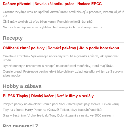
Daňové přiznání
Novela zákoníku práce
Nadace EPCG
Creditas zvyšuje úrok na spoření. Aktivní klienti nově získají 4 procenta, investující ještě
víc
ČNB má v akciích už přes bilion korun. Pomohl rychlejší růst trhů
Na trzích se děje něco nezvyklého. Technologické firmy shánějí miliardy
Recepty
Oblíbené zimní polévky
Domácí pekárny
Jídlo podle horoskopu
Cuketová zmrzlina? Vyzkoušejte nečekaný letní hit a geniální způsob, jak zpracovat
úrodu
Rychlé buchty s broskvemi: 5 receptů na sladké letní moučníky, které mají šťávu
Oopsie bread: Proteinové pečivo lehké jako obláček zvládnete připravit jen ze 3 surovin
a bez mouky
Hobby a zábava
BLESK Tlapky
Divoký kačer
Netflix filmy a seriály
Přibývá paniky na dovolené: Vnuka paní Soni v hotelu poštípaly štěnice! Lékaři varují
Tipy na víkend: Harry Potter na výstavě! Folklor, bitvy i setkání vodníků
Sraz v šest ráno. Vrchol festivalu Tóny Dolomit zazní za úsvitu ve 3000 metrech
Pro generaci Z