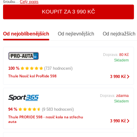
šroubu...
Celý popis
KOUPIT ZA 3 990 KČ
Od nejoblíbenějších
Od nejlevnějších
Od nejdražších
Doprava:
80 Kč
Skladem
100 %
(737 hodnocení)
Thule Nosič kol ProRide 598
3 990 Kč
Doprava:
zdarma
Skladem
94 %
(9 583 hodnocení)
Thule PRORIDE 598 - nosič kola na střechu
3 990 Kč
auta