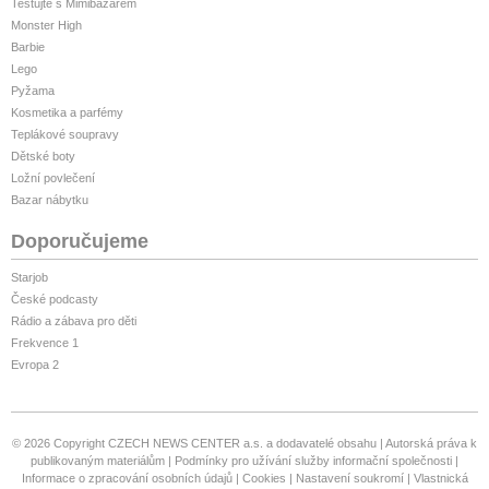
Testujte s Mimibazarem
Monster High
Barbie
Lego
Pyžama
Kosmetika a parfémy
Teplákové soupravy
Dětské boty
Ložní povlečení
Bazar nábytku
Doporučujeme
Starjob
České podcasty
Rádio a zábava pro děti
Frekvence 1
Evropa 2
© 2026 Copyright CZECH NEWS CENTER a.s. a dodavatelé obsahu
Autorská práva k
publikovaným materiálům
Podmínky pro užívání služby informační společnosti
Informace o zpracování osobních údajů
Cookies
Nastavení soukromí
Vlastnická