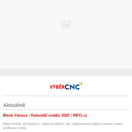
VÝBĚR
Aktuálně
Blesk Vánoce
Kalendář svátků 2025
INFO.cz
Milan Knížák: Byl jednou z nejvýraznějších, ale i nejkontroverznějších postav české
umělecké scény