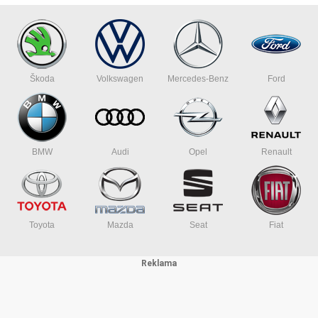
Škoda
Volkswagen
Mercedes-Benz
Ford
BMW
Audi
Opel
Renault
Toyota
Mazda
Seat
Fiat