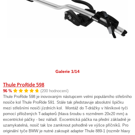
Galerie 1/14
Thule ProRide 598
96 %
(200 hodnocení)
Thule ProRide 598 je inovovaným nástupcem velmi populárního střešního
nosiče kol Thule ProRide 591. Stále tak představuje absolutní špičku
mezi střešními nosiči jízdních kol. Montáž do T-drážky v hliníkové tyči
pomocí přiložených T-adapterů (hlava šroubu s rozměrem 20x20 mm) a
excentrické páčky - bez nářadí. Excentrická páčka na přední základně je
uzamykatelná, nosič tak lze zamknout pohodlně ve výšce příčníků. Pro
originální tyče BMW je nutné zakoupit adapter Thule 889-1 (rozměr hlavy