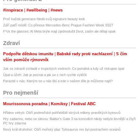
#inspirace
#wellbeing
#news
Proč každá generace hledá svůj signature beauty look
Září patří módě: Co přinese Mercedes-Benz Prague Fashion Week SS27
F*ck the glasses: AI Meta brýle mají zjednodušit život, zatím ale dělají opak
Zdraví
Podpořte dětskou imunitu
Babské rady proti nachlazení
S čím
vším pomůže rýmovník
Jak se zdravě zchladit v tropických vedrech: Co pomáhá a kdy už riskujete úpal
Úpal a úžeh: Jak je poznat a jak se z nich rychle vyléčit
Parazité v nás: Kterým se u nás líbí a kde v našem těle je můžeme najít?
Pro nejmenší
Mourissonova poradna
Komiksy
Festival ABC
Hřbitov velryb: Obří podmořské pohřebiště skrývá miliony pravěkých kytovců
Hry zadarmo, nebo se slevou: Baldur's Gate 3 na konzolích nikdy nebylo levnější a čtyři
PC hry zdarma
Nový král druhohor: Obří mořský plaz Tylosaurus rex byl postrachem oceánů