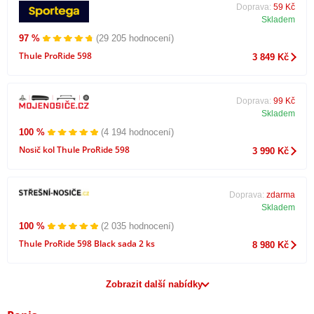
Doprava:
59 Kč
Skladem
97 %
(29 205 hodnocení)
Thule ProRide 598
3 849 Kč
Doprava:
99 Kč
Skladem
100 %
(4 194 hodnocení)
Nosič kol Thule ProRide 598
3 990 Kč
Doprava:
zdarma
Skladem
100 %
(2 035 hodnocení)
Thule ProRide 598 Black sada 2 ks
8 980 Kč
Zobrazit další nabídky