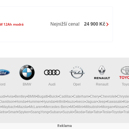
Nejnižší cena!
24 900 Kč
0W 12Ah modrá
 měsíců
e zákona 361/2000.
homologovanou helmu)
h komunikacích dle zákona 168/2013 číslo MD-17271/2023-150/2 a
Ford
BMW
Audi
Opel
Renault
Toyo
tu a sjednaného povinného ručení, stroj díky pedálům nemusí na
Audi
Avia
Bentley
BMW
Bugatti
Buick
Cadillac
Caterham
Chery
Chevrolet
Chrysle
-Davidson
Honda
Hummer
Hyundai
Infiniti
Isuzu
Iveco
Jaguar
Jeep
Kawasaki
Kia
i
Maybach
Mazda
McLaren
Mercedes-Benz
MG
Mini
Mitsubishi
Morgan
Nissan
O
Setra
Smart
Spyker
SsangYong
Subaru
Suzuki
Škoda
Tata
Tatra
Tesla
Toyota
Tra