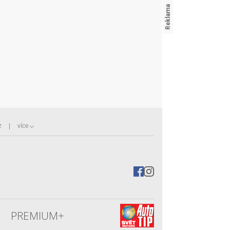
z
více
PREMIUM+