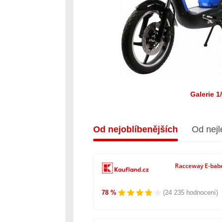
Galerie 1
Od nejoblíbenějších
Od nejl
Racceway E-bab
78 %
(24 235 hodnocení)