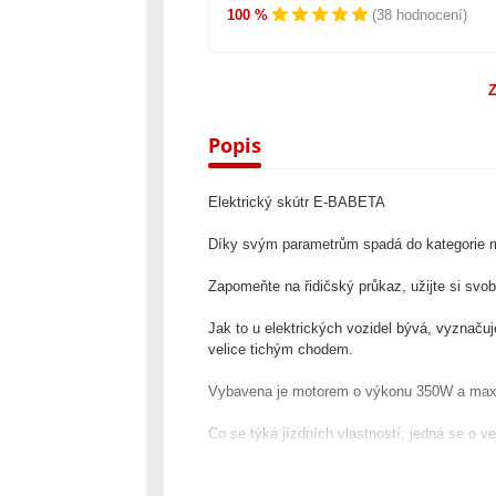
100 %
(38 hodnocení)
Z
Popis
Elektrický skútr E-BABETA
Díky svým parametrům spadá do kategorie 
Zapomeňte na řidičský průkaz, užijte si svobo
Jak to u elektrických vozidel bývá, vyznačuj
velice tichým chodem.
Vybavena je motorem o výkonu 350W a maxim
Co se týká jízdních vlastností, jedná se o 
Díky větším kolům a velice precizním tlumič