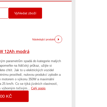
Vyhledat zboží
Následující produkt
0W 12Ah modrá
vým parametrům spadá do kategorie malých
omeňte na řidičský průkaz, užijte si
ete chtít. Jak to u elektrických vozidel
otnímu prostředí, nulovou produkcí zplodin a
je motorem o výkonu 350W a maximální
a 25 km/h. Co se týká jízdních vlastností,
 s výborným točivým...
Celý popis
900 KČ