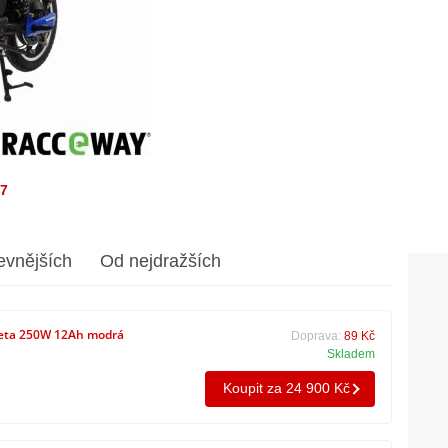
/7
evnějších
Od nejdražších
eta 250W 12Ah modrá
Doprava:
89 Kč
Skladem
Koupit za 24 900 Kč