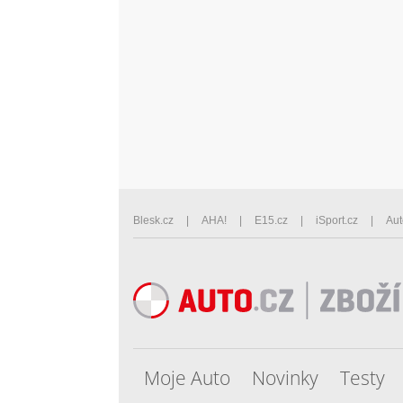
Blesk.cz
AHA!
E15.cz
iSport.cz
Aut
Moje Auto
Novinky
Testy