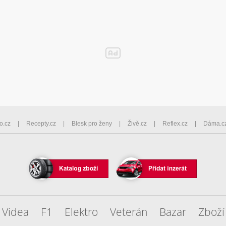
o.cz
Recepty.cz
Blesk pro ženy
Živě.cz
Reflex.cz
Dáma.c
Videa
F1
Elektro
Veterán
Bazar
Zboží