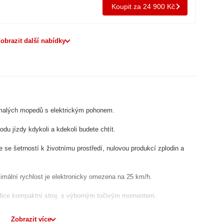
Koupit za 24 900 Kč
obrazit další nabídky
malých mopedů s elektrickým pohonem.
du jízdy kdykoli a kdekoli budete chtít.
e se šetrností k životnímu prostředí, nulovou produkcí zplodin a
ální rychlost je elektronicky omezena na 25 km/h.
velice kompaktní stroj, s výborným točivým momentem.
ům mu nedělá problém jízda v terénu a po polních cestách.
Zobrazit více