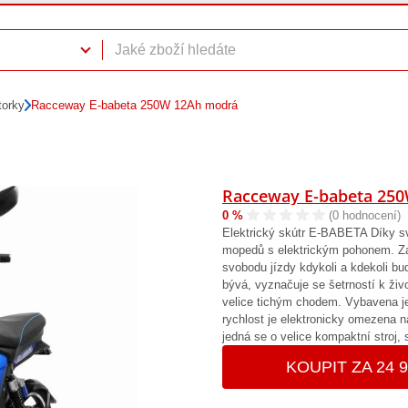
torky
Racceway E-babeta 250W 12Ah modrá
Racceway E-babeta 25
0 %
(0 hodnocení)
Elektrický skútr E-BABETA Díky s
mopedů s elektrickým pohonem. Zap
svobodu jízdy kdykoli a kdekoli bud
bývá, vyznačuje se šetrností k živ
velice tichým chodem. Vybavena 
rychlost je elektronicky omezena n
jedná se o velice kompaktní stroj,
KOUPIT ZA 24 