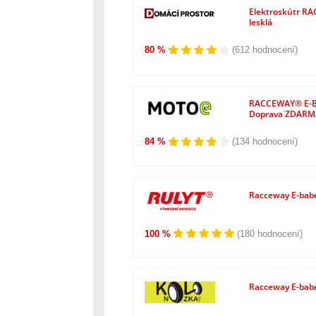
Elektroskútr R
lesklá
80 %
(612 hodnocení)
RACCEWAY® E-B
Doprava ZDARM
84 %
(134 hodnocení)
Racceway E-bab
100 %
(180 hodnocení)
Racceway E-bab