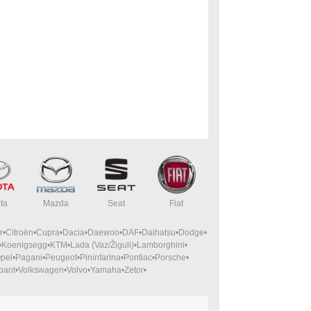
ta
Mazda
Seat
Fiat
r
Citroën
Cupra
Dacia
Daewoo
DAF
Daihatsu
Dodge
Koenigsegg
KTM
Lada (Vaz/Žiguli)
Lamborghini
pel
Pagani
Peugeot
Pininfarina
Pontiac
Porsche
bant
Volkswagen
Volvo
Yamaha
Zetor