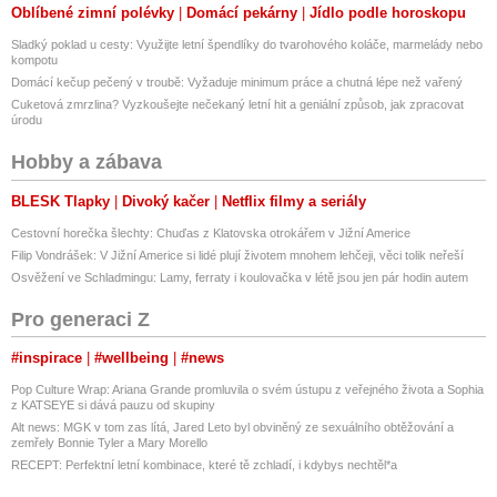
Oblíbené zimní polévky
Domácí pekárny
Jídlo podle horoskopu
Sladký poklad u cesty: Využijte letní špendlíky do tvarohového koláče, marmelády nebo
kompotu
Domácí kečup pečený v troubě: Vyžaduje minimum práce a chutná lépe než vařený
Cuketová zmrzlina? Vyzkoušejte nečekaný letní hit a geniální způsob, jak zpracovat
úrodu
Hobby a zábava
BLESK Tlapky
Divoký kačer
Netflix filmy a seriály
Cestovní horečka šlechty: Chuďas z Klatovska otrokářem v Jižní Americe
Filip Vondrášek: V Jižní Americe si lidé plují životem mnohem lehčeji, věci tolik neřeší
Osvěžení ve Schladmingu: Lamy, ferraty i koulovačka v létě jsou jen pár hodin autem
Pro generaci Z
#inspirace
#wellbeing
#news
Pop Culture Wrap: Ariana Grande promluvila o svém ústupu z veřejného života a Sophia
z KATSEYE si dává pauzu od skupiny
Alt news: MGK v tom zas lítá, Jared Leto byl obviněný ze sexuálního obtěžování a
zemřely Bonnie Tyler a Mary Morello
RECEPT: Perfektní letní kombinace, které tě zchladí, i kdybys nechtěl*a