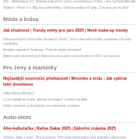
Zlín - Bohemians 0:2. Klokani mají první výhru, premiérovou trefou v lize rozhodl Mirvald
Teplice - Plzeň 5:5. Bláznivá přestřelka, Viktoria vedla o tři góly. Červená pro Krčíka
Móda a krása
Jak zhubnout
Trendy nehty pro jaro 2025
Nové make-up trendy
Navracel domů mrtvá těla Ukrajinců i Rusů: Smrt válečného hrdiny oznámila zdrcená
manželka
Brutální napadení Soukupa. Právník Agáty promluvil
Biden kvůli rakovině trpí! Bolestná slova jeho syna Huntera o šířící se nemoci
Pro ženy a maminky
Nejčastější novoroční předsevzetí
Miminko a mráz
Jak vybírat
letní dovolenou
video Alena Mihulová
Co si zabalit do kufru, abyste na (nejen) u moře zazářily...
Salát s koprem a dresinkem ze zakysané smetany
Auto-moto
Alko-kalkulačka
Rallye Dakar 2025
Dálniční známka 2025
Výhřev, čidla a stačí, říká průzkum. Pokročilá elektronika není prioritou zákazníků