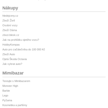
Nákupy
hledejceny.cz
Zboží Živě
Osobní vozy
Zboží Dáma
zbozi.blesk.cz
Jak na prohlídku ojetého vozu?
HobbyKompas
Auto pro začátečníka do 100 000 Kč
Zboží Auto
Ojetá Škoda Octavia
Jak vybrat auto?
Mimibazar
Testujte s Mimibazarem
Monster High
Barbie
Lego
Pyžama
Kosmetika a parfémy