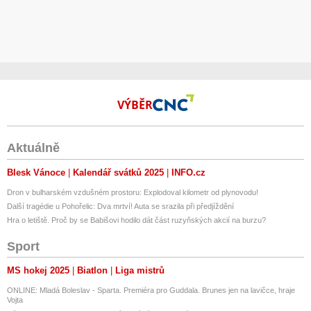
VÝBĚR
Aktuálně
Blesk Vánoce
Kalendář svátků 2025
INFO.cz
Dron v bulharském vzdušném prostoru: Explodoval kilometr od plynovodu!
Další tragédie u Pohořelic: Dva mrtví! Auta se srazila při předjíždění
Hra o letiště. Proč by se Babišovi hodilo dát část ruzyňských akcií na burzu?
Sport
MS hokej 2025
Biatlon
Liga mistrů
ONLINE: Mladá Boleslav - Sparta. Premiéra pro Guddala. Brunes jen na lavičce, hraje
Vojta