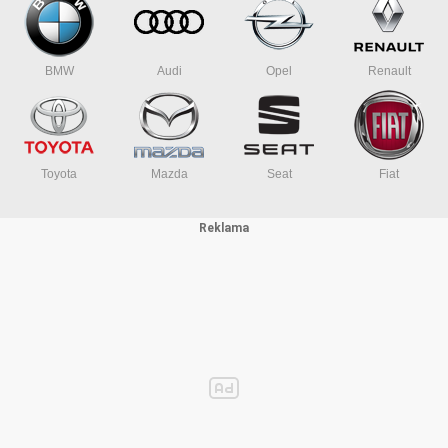
nutná homologovaná helma
vyžaduje povinné ručení
homologace EEC
BMW
Audi
Opel
Renault
Motorka je určena pro provoz na pozemních komunikacích po vystavení
registrační značky na základě CoC listu.
Toyota
Mazda
Seat
Fiat