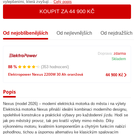
vylepšeními, která zvyšují...
Celý popis
KOUPIT ZA 44 900 KČ
Od nejoblíbenějších
Od nejlevnějších
Od nejdražších
Doprava:
zdarma
Skladem
88 %
(353 hodnocení)
Elektropower Nexus 2200W 30 Ah oranžová
44 900 Kč
Popis
Nexus (model 2026) – moderní elektrická motorka do města i na výlety
Elektrická motorka Nexus přináší ideální kombinaci moderního designu,
spolehlivé konstrukce a praktické výbavy pro každodenní jízdu. Hodí se
jak pro městský provoz, tak pro kratší výlety mimo město. Díky
výkonnému motoru, kvalitním komponentům a chytrým funkcím nabízí
pohodlnou, tichou a úspornou alternativu ke klasickým spalovacím