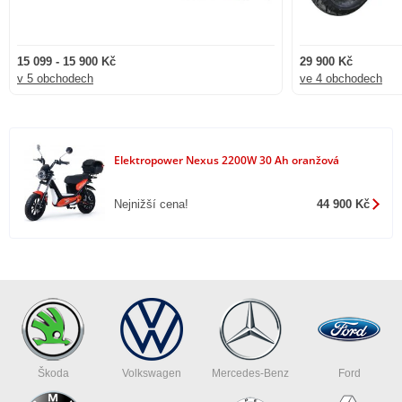
Alarm reaguje na otřesy nebo manipulaci se strojem a spustí hlasitý
signál s proměnlivými tóny. Pokud se někdo pokusí odjet, systém aktivně
15 099 - 15 900 Kč
29 900 Kč
blokuje zadní motor.
v 5 obchodech
ve 4 obchodech
Praktické detaily
Pod uzamykatelnou sedačkou se nachází úložný prostor pro osobní věci.
Navíc nyní ke stroji získáte zadní úložný kufr zdarma, který výrazně
Elektropower Nexus 2200W 30 Ah oranžová
rozšiřuje možnosti přepravy.
Součástí balení je také:
Nejnižší cena!
44 900 Kč
odolná nabíječka v hliníkovém pouzdru
zpětná zrcátka
zadní úložný kufr zdarma
Legislativní informace
Elektrická motorka Nexus spadá do kategorie L1e-B.
řízení od 15 let s oprávněním AM nebo B
Škoda
Volkswagen
Mercedes-Benz
Ford
maximálně 2 osoby