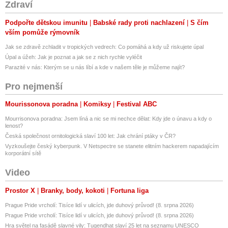
Zdraví
Podpořte dětskou imunitu
Babské rady proti nachlazení
S čím
vším pomůže rýmovník
Jak se zdravě zchladit v tropických vedrech: Co pomáhá a kdy už riskujete úpal
Úpal a úžeh: Jak je poznat a jak se z nich rychle vyléčit
Parazité v nás: Kterým se u nás líbí a kde v našem těle je můžeme najít?
Pro nejmenší
Mourissonova poradna
Komiksy
Festival ABC
Mourrisonova poradna: Jsem líná a nic se mi nechce dělat: Kdy jde o únavu a kdy o
lenost?
Česká společnost ornitologická slaví 100 let: Jak chrání ptáky v ČR?
Vyzkoušejte český kyberpunk. V Netspectre se stanete elitním hackerem napadajícím
korporátní sítě
Video
Prostor X
Branky, body, kokoti
Fortuna liga
Prague Pride vrcholí: Tisíce lidí v ulicích, jde duhový průvod! (8. srpna 2026)
Prague Pride vrcholí: Tisíce lidí v ulicích, jde duhový průvod! (8. srpna 2026)
Hra světel na fasádě slavné vily: Tugendhat slaví 25 let na seznamu UNESCO