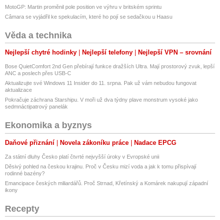
MotoGP: Martin proměnil pole position ve výhru v britském sprintu
Câmara se vyjádřil ke spekulacím, které ho pojí se sedačkou u Haasu
Věda a technika
Nejlepší chytré hodinky
Nejlepší telefony
Nejlepší VPN – srovnání
Bose QuietComfort 2nd Gen přebírají funkce dražších Ultra. Mají prostorový zvuk, lepší
ANC a poslech přes USB-C
Aktualizujte své Windows 11 Insider do 11. srpna. Pak už vám nebudou fungovat
aktualizace
Pokračuje záchrana Starshipu. V moři už dva týdny plave monstrum vysoké jako
sedmnáctipatrový panelák
Ekonomika a byznys
Daňové přiznání
Novela zákoníku práce
Nadace EPCG
Za státní dluhy Česko platí čtvrté nejvyšší úroky v Evropské unii
Děsivý pohled na českou krajinu. Proč v Česku mizí voda a jak k tomu přispívají
rodinné bazény?
Emancipace českých miliardářů. Proč Strnad, Křetínský a Komárek nakupují západní
ikony
Recepty