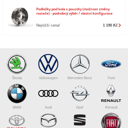
Podložky pod kola s pouzdry (možnost změny
rozteče) - podrobný výběr / vlastní konfigurace
Nejnižší cena!
1 190 Kč
Škoda
Volkswagen
Mercedes-Benz
Ford
BMW
Audi
Opel
Renault