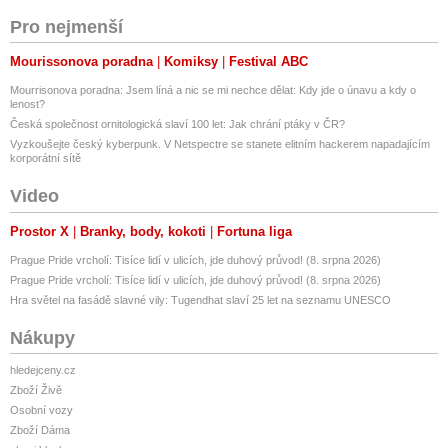
Pro nejmenší
Mourissonova poradna
Komiksy
Festival ABC
Mourrisonova poradna: Jsem líná a nic se mi nechce dělat: Kdy jde o únavu a kdy o
lenost?
Česká společnost ornitologická slaví 100 let: Jak chrání ptáky v ČR?
Vyzkoušejte český kyberpunk. V Netspectre se stanete elitním hackerem napadajícím
korporátní sítě
Video
Prostor X
Branky, body, kokoti
Fortuna liga
Prague Pride vrcholí: Tisíce lidí v ulicích, jde duhový průvod! (8. srpna 2026)
Prague Pride vrcholí: Tisíce lidí v ulicích, jde duhový průvod! (8. srpna 2026)
Hra světel na fasádě slavné vily: Tugendhat slaví 25 let na seznamu UNESCO
Nákupy
hledejceny.cz
Zboží Živě
Osobní vozy
Zboží Dáma