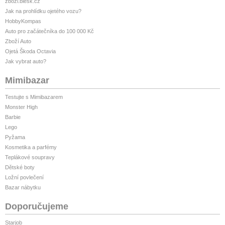
zbozi.blesk.cz
Jak na prohlídku ojetého vozu?
HobbyKompas
Auto pro začátečníka do 100 000 Kč
Zboží Auto
Ojetá Škoda Octavia
Jak vybrat auto?
Mimibazar
Testujte s Mimibazarem
Monster High
Barbie
Lego
Pyžama
Kosmetika a parfémy
Teplákové soupravy
Dětské boty
Ložní povlečení
Bazar nábytku
Doporučujeme
Starjob