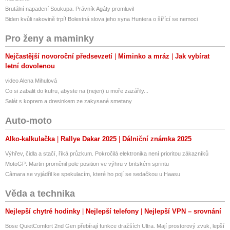
Brutální napadení Soukupa. Právník Agáty promluvil
Biden kvůli rakovině trpí! Bolestná slova jeho syna Huntera o šířící se nemoci
Pro ženy a maminky
Nejčastější novoroční předsevzetí
Miminko a mráz
Jak vybírat
letní dovolenou
video Alena Mihulová
Co si zabalit do kufru, abyste na (nejen) u moře zazářily...
Salát s koprem a dresinkem ze zakysané smetany
Auto-moto
Alko-kalkulačka
Rallye Dakar 2025
Dálniční známka 2025
Výhřev, čidla a stačí, říká průzkum. Pokročilá elektronika není prioritou zákazníků
MotoGP: Martin proměnil pole position ve výhru v britském sprintu
Câmara se vyjádřil ke spekulacím, které ho pojí se sedačkou u Haasu
Věda a technika
Nejlepší chytré hodinky
Nejlepší telefony
Nejlepší VPN – srovnání
Bose QuietComfort 2nd Gen přebírají funkce dražších Ultra. Mají prostorový zvuk, lepší