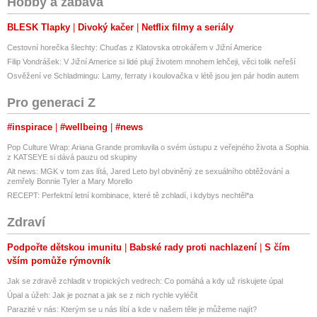
Hobby a zábava
BLESK Tlapky
Divoký kačer
Netflix filmy a seriály
Cestovní horečka šlechty: Chuďas z Klatovska otrokářem v Jižní Americe
Filip Vondrášek: V Jižní Americe si lidé plují životem mnohem lehčeji, věci tolik neřeší
Osvěžení ve Schladmingu: Lamy, ferraty i koulovačka v létě jsou jen pár hodin autem
Pro generaci Z
#inspirace
#wellbeing
#news
Pop Culture Wrap: Ariana Grande promluvila o svém ústupu z veřejného života a Sophia
z KATSEYE si dává pauzu od skupiny
Alt news: MGK v tom zas lítá, Jared Leto byl obviněný ze sexuálního obtěžování a
zemřely Bonnie Tyler a Mary Morello
RECEPT: Perfektní letní kombinace, které tě zchladí, i kdybys nechtěl*a
Zdraví
Podpořte dětskou imunitu
Babské rady proti nachlazení
S čím
vším pomůže rýmovník
Jak se zdravě zchladit v tropických vedrech: Co pomáhá a kdy už riskujete úpal
Úpal a úžeh: Jak je poznat a jak se z nich rychle vyléčit
Parazité v nás: Kterým se u nás líbí a kde v našem těle je můžeme najít?