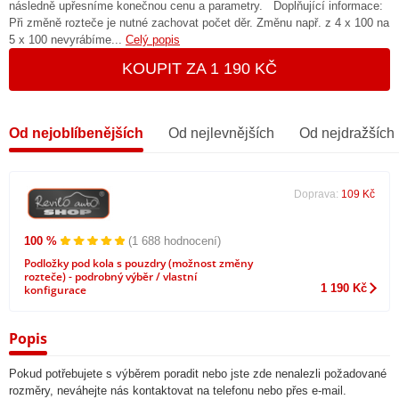
následně upřesníme konečnou cenu a parametry. Doplňující informace:
Při změně rozteče je nutné zachovat počet děr. Změnu např. z 4 x 100 na
5 x 100 nevyrábíme...
Celý popis
KOUPIT ZA 1 190 KČ
Od nejoblíbenějších
Od nejlevnějších
Od nejdražších
Doprava:
109 Kč
100 %
(1 688 hodnocení)
Podložky pod kola s pouzdry (možnost změny
rozteče) - podrobný výběr / vlastní
1 190 Kč
konfigurace
Popis
Pokud potřebujete s výběrem poradit nebo jste zde nenalezli požadované
rozměry, neváhejte nás kontaktovat na telefonu nebo přes e-mail.