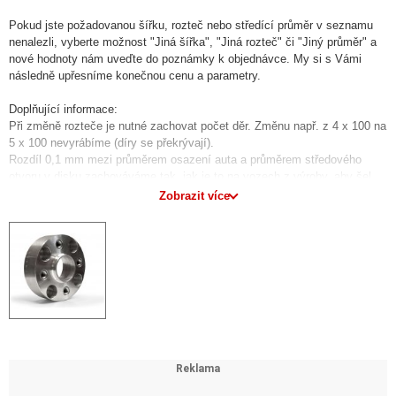
Pokud jste požadovanou šířku, rozteč nebo středící průměr v seznamu
nenalezli, vyberte možnost "Jiná šířka", "Jiná rozteč" či "Jiný průměr" a
nové hodnoty nám uveďte do poznámky k objednávce. My si s Vámi
následně upřesníme konečnou cenu a parametry.
Doplňující informace:
Při změně rozteče je nutné zachovat počet děr. Změnu např. z 4 x 100 na
5 x 100 nevyrábíme (díry se překrývají).
Rozdíl 0,1 mm mezi průměrem osazení auta a průměrem středového
otvoru v disku zachováváme tak, jak je to na vozech z výroby, aby šel
disk lehce nasadit.
Zobrazit více
U větších roztečí je účtován příplatek z důvodu nutnosti použití většího
průměru duralové kulatiny.
Do poznámky k objednávce nám uveďte typ vozu a případně rozteč kol a
průměr středové díry, abychom mohli před zadáním do výroby údaje
zkontrolovat.
K podložkám si u nás můžete přiobjednat i kolové šrouby s nízkou hlavou
pro uchycení podložek.
Cena šroubu s nízkou hlavou je 25 Kč/ks. POZOR v případě výběru
online platby nebo platby předem na účet je nutné mít šrouby vložené v
košíku, aby se Vám správně vypočítala výsledná cena objednávky
důležitá pro zvolenou platbu.