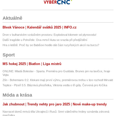
VÝBĚR
Aktuálně
Blesk Vánoce
Kalendář svátků 2025
INFO.cz
Dron v bulharském vzdušném prostoru: Explodoval kilometr od plynovodu!
Další tragédie u Pohořelic: Dva mrtví! Auta se srazila při předjíždění
Hra o letiště. Proč by se Babišovi hodilo dát část ruzyňských akcií na burzu?
Sport
MS hokej 2025
Biatlon
Liga mistrů
ONLINE: Mladá Boleslav - Sparta. Premiéra pro Guddala. Brunes jen na lavičce, hraje
Vojta
Zlín - Bohemians 0:2. Klokani mají první výhru, premiérovou trefou v lize rozhodl Mirvald
Teplice - Plzeň 5:5. Bláznivá přestřelka, Viktoria vedla o tři góly. Červená pro Krčíka
Móda a krása
Jak zhubnout
Trendy nehty pro jaro 2025
Nové make-up trendy
Navracel domů mrtvá těla Ukrajinců i Rusů: Smrt válečného hrdiny oznámila zdrcená
manželka