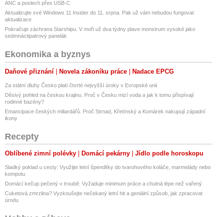
ANC a poslech přes USB-C
Aktualizujte své Windows 11 Insider do 11. srpna. Pak už vám nebudou fungovat
aktualizace
Pokračuje záchrana Starshipu. V moři už dva týdny plave monstrum vysoké jako
sedmnáctipatrový panelák
Ekonomika a byznys
Daňové přiznání
Novela zákoníku práce
Nadace EPCG
Za státní dluhy Česko platí čtvrté nejvyšší úroky v Evropské unii
Děsivý pohled na českou krajinu. Proč v Česku mizí voda a jak k tomu přispívají
rodinné bazény?
Emancipace českých miliardářů. Proč Strnad, Křetínský a Komárek nakupují západní
ikony
Recepty
Oblíbené zimní polévky
Domácí pekárny
Jídlo podle horoskopu
Sladký poklad u cesty: Využijte letní špendlíky do tvarohového koláče, marmelády nebo
kompotu
Domácí kečup pečený v troubě: Vyžaduje minimum práce a chutná lépe než vařený
Cuketová zmrzlina? Vyzkoušejte nečekaný letní hit a geniální způsob, jak zpracovat
úrodu