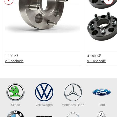
Next
1 190 Kč
4 140 Kč
v 1 obchodě
v 1 obchodě
Škoda
Volkswagen
Mercedes-Benz
Ford