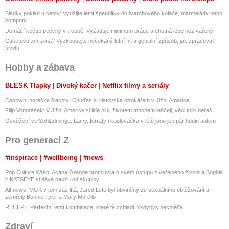
Sladký poklad u cesty: Využijte letní špendlíky do tvarohového koláče, marmelády nebo
kompotu
Domácí kečup pečený v troubě: Vyžaduje minimum práce a chutná lépe než vařený
Cuketová zmrzlina? Vyzkoušejte nečekaný letní hit a geniální způsob, jak zpracovat
úrodu
Hobby a zábava
BLESK Tlapky
Divoký kačer
Netflix filmy a seriály
Cestovní horečka šlechty: Chuďas z Klatovska otrokářem v Jižní Americe
Filip Vondrášek: V Jižní Americe si lidé plují životem mnohem lehčeji, věci tolik neřeší
Osvěžení ve Schladmingu: Lamy, ferraty i koulovačka v létě jsou jen pár hodin autem
Pro generaci Z
#inspirace
#wellbeing
#news
Pop Culture Wrap: Ariana Grande promluvila o svém ústupu z veřejného života a Sophia
z KATSEYE si dává pauzu od skupiny
Alt news: MGK v tom zas lítá, Jared Leto byl obviněný ze sexuálního obtěžování a
zemřely Bonnie Tyler a Mary Morello
RECEPT: Perfektní letní kombinace, které tě zchladí, i kdybys nechtěl*a
Zdraví