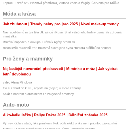
Teplice - Plzeň 5:5. Bláznivá přestřelka, Viktoria vedla o tři góly. Červená pro Krčíka
Móda a krása
Jak zhubnout
Trendy nehty pro jaro 2025
Nové make-up trendy
Navracel domů mrtvá těla Ukrajinců i Rusů: Smrt válečného hrdiny oznámila zdrcená
manželka
Brutální napadení Soukupa. Právník Agáty promluvil
Biden kvůli rakovině trpí! Bolestná slova jeho syna Huntera o šířící se nemoci
Pro ženy a maminky
Nejčastější novoroční předsevzetí
Miminko a mráz
Jak vybírat
letní dovolenou
video Alena Mihulová
Co si zabalit do kufru, abyste na (nejen) u moře zazářily...
Salát s koprem a dresinkem ze zakysané smetany
Auto-moto
Alko-kalkulačka
Rallye Dakar 2025
Dálniční známka 2025
Výhřev, čidla a stačí, říká průzkum. Pokročilá elektronika není prioritou zákazníků
MotoGP: Martin proměnil pole position ve výhru v britském sprintu