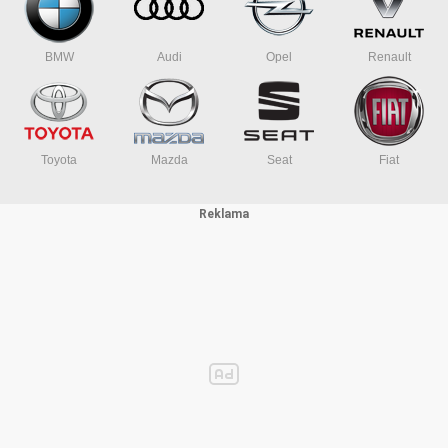
BMW
Audi
Opel
Renault
Toyota
Mazda
Seat
Fiat