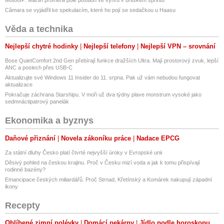
Câmara se vyjádřil ke spekulacím, které ho pojí se sedačkou u Haasu
Věda a technika
Nejlepší chytré hodinky
Nejlepší telefony
Nejlepší VPN – srovnání
Bose QuietComfort 2nd Gen přebírají funkce dražších Ultra. Mají prostorový zvuk, lepší
ANC a poslech přes USB-C
Aktualizujte své Windows 11 Insider do 11. srpna. Pak už vám nebudou fungovat
aktualizace
Pokračuje záchrana Starshipu. V moři už dva týdny plave monstrum vysoké jako
sedmnáctipatrový panelák
Ekonomika a byznys
Daňové přiznání
Novela zákoníku práce
Nadace EPCG
Za státní dluhy Česko platí čtvrté nejvyšší úroky v Evropské unii
Děsivý pohled na českou krajinu. Proč v Česku mizí voda a jak k tomu přispívají
rodinné bazény?
Emancipace českých miliardářů. Proč Strnad, Křetínský a Komárek nakupují západní
ikony
Recepty
Oblíbené zimní polévky
Domácí pekárny
Jídlo podle horoskopu