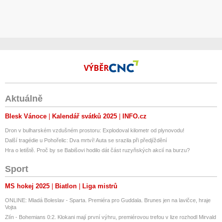
VÝBĚR
Aktuálně
Blesk Vánoce
Kalendář svátků 2025
INFO.cz
Dron v bulharském vzdušném prostoru: Explodoval kilometr od plynovodu!
Další tragédie u Pohořelic: Dva mrtví! Auta se srazila při předjíždění
Hra o letiště. Proč by se Babišovi hodilo dát část ruzyňských akcií na burzu?
Sport
MS hokej 2025
Biatlon
Liga mistrů
ONLINE: Mladá Boleslav - Sparta. Premiéra pro Guddala. Brunes jen na lavičce, hraje
Vojta
Zlín - Bohemians 0:2. Klokani mají první výhru, premiérovou trefou v lize rozhodl Mirvald