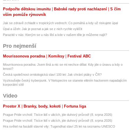
Podpořte dětskou imunitu
Babské rady proti nachlazení
S čím
vším pomůže rýmovník
Jak se zdravě zchladit v tropických vedrech: Co pomáhá a kdy už riskujete úpal
Úpal a úžeh: Jak je poznat a jak se z nich rychle vyléčit
Parazité v nás: Kterým se u nás líbí a kde v našem těle je můžeme najít?
Pro nejmenší
Mourissonova poradna
Komiksy
Festival ABC
Mourrisonova poradna: Jsem líná a nic se mi nechce dělat: Kdy jde o únavu a kdy o
lenost?
Česká společnost ornitologická slaví 100 let: Jak chrání ptáky v ČR?
Vyzkoušejte český kyberpunk. V Netspectre se stanete elitním hackerem napadajícím
korporátní sítě
Video
Prostor X
Branky, body, kokoti
Fortuna liga
Prague Pride vrcholí: Tisíce lidí v ulicích, jde duhový průvod! (8. srpna 2026)
Prague Pride vrcholí: Tisíce lidí v ulicích, jde duhový průvod! (8. srpna 2026)
Hra světel na fasádě slavné vily: Tugendhat slaví 25 let na seznamu UNESCO