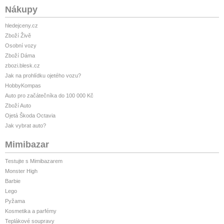
Nákupy
hledejceny.cz
Zboží Živě
Osobní vozy
Zboží Dáma
zbozi.blesk.cz
Jak na prohlídku ojetého vozu?
HobbyKompas
Auto pro začátečníka do 100 000 Kč
Zboží Auto
Ojetá Škoda Octavia
Jak vybrat auto?
Mimibazar
Testujte s Mimibazarem
Monster High
Barbie
Lego
Pyžama
Kosmetika a parfémy
Teplákové soupravy