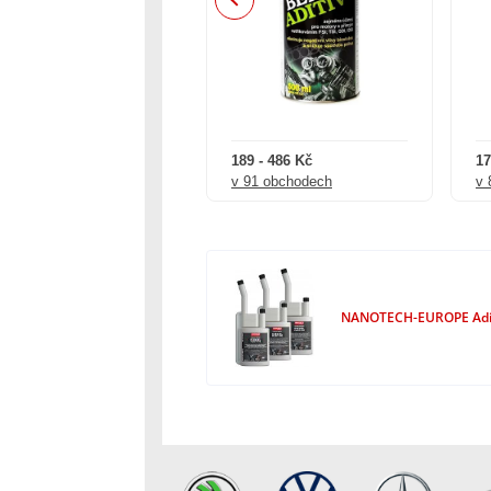
469 - 2 421 Kč
189 - 486 Kč
17
 33 obchodech
v 91 obchodech
v 
NANOTECH-EUROPE Aditi