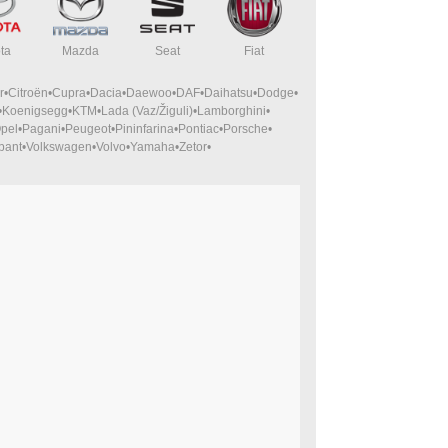
ta
Mazda
Seat
Fiat
r
Citroën
Cupra
Dacia
Daewoo
DAF
Daihatsu
Dodge
Koenigsegg
KTM
Lada (Vaz/Žiguli)
Lamborghini
pel
Pagani
Peugeot
Pininfarina
Pontiac
Porsche
bant
Volkswagen
Volvo
Yamaha
Zetor