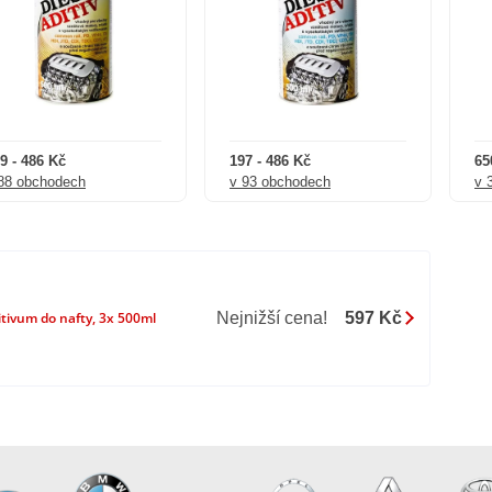
9 - 486 Kč
197 - 486 Kč
65
88 obchodech
v 93 obchodech
v 
Nejnižší cena!
597 Kč
vum do nafty, 3x 500ml