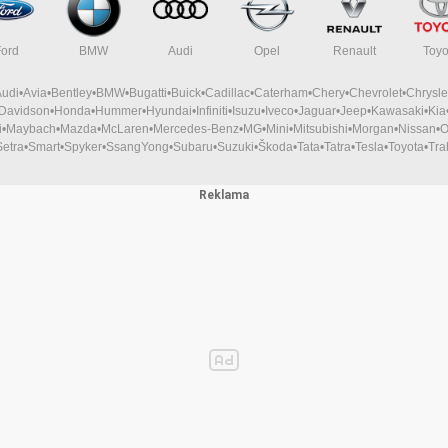
Ford
BMW
Audi
Opel
Renault
Toyo
Audi
Avia
Bentley
BMW
Bugatti
Buick
Cadillac
Caterham
Chery
Chevrolet
Chrysle
-Davidson
Honda
Hummer
Hyundai
Infiniti
Isuzu
Iveco
Jaguar
Jeep
Kawasaki
Kia
i
Maybach
Mazda
McLaren
Mercedes-Benz
MG
Mini
Mitsubishi
Morgan
Nissan
O
Setra
Smart
Spyker
SsangYong
Subaru
Suzuki
Škoda
Tata
Tatra
Tesla
Toyota
Tra