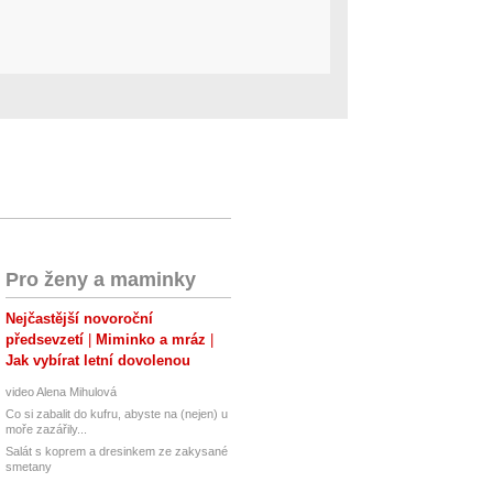
Pro ženy a maminky
Nejčastější novoroční
předsevzetí
Miminko a mráz
Jak vybírat letní dovolenou
video Alena Mihulová
Co si zabalit do kufru, abyste na (nejen) u
moře zazářily...
Salát s koprem a dresinkem ze zakysané
smetany