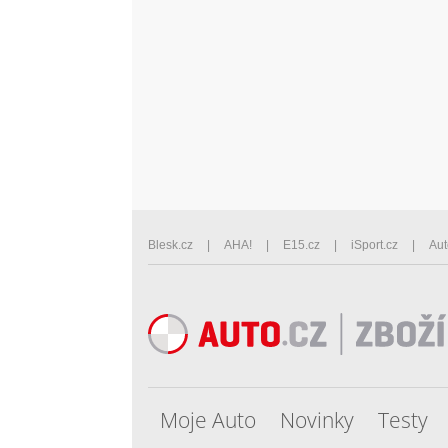
Blesk.cz
AHA!
E15.cz
iSport.cz
Aut
Moje Auto
Novinky
Testy