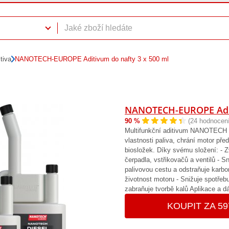
tiva
NANOTECH-EUROPE Aditivum do nafty 3 x 500 ml
NANOTECH-EUROPE Aditi
90 %
(24 hodnocení
Multifunkční aditivum NANOTECH d
vlastnosti paliva, chrání motor př
biosložek. Díky svému složení: - 
čerpadla, vstřikovačů a ventilů - Sn
palivovou cestu a odstraňuje karbo
životnost motoru - Snižuje spotřebu
zabraňuje tvorbě kalů Aplikace a d
KOUPIT ZA 59