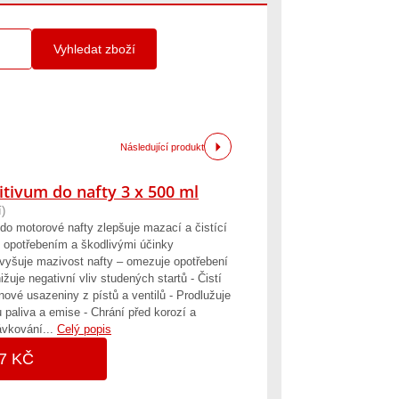
Vyhledat zboží
Následující produkt
vum do nafty 3 x 500 ml
)
o motorové nafty zlepšuje mazací a čistící
ed opotřebením a škodlivými účinky
Zvyšuje mazivost nafty – omezuje opotřebení
ižuje negativní vliv studených startů - Čistí
nové usazeniny z pístů a ventilů - Prodlužuje
 paliva a emise - Chrání před korozí a
ávkování...
Celý popis
7 KČ