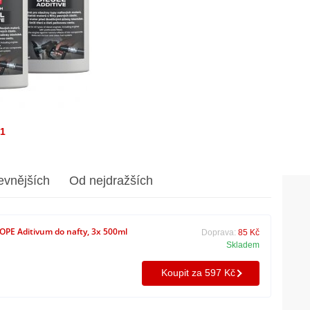
/1
evnějších
Od nejdražších
E Aditivum do nafty, 3x 500ml
Doprava:
85 Kč
Skladem
Koupit za 597 Kč