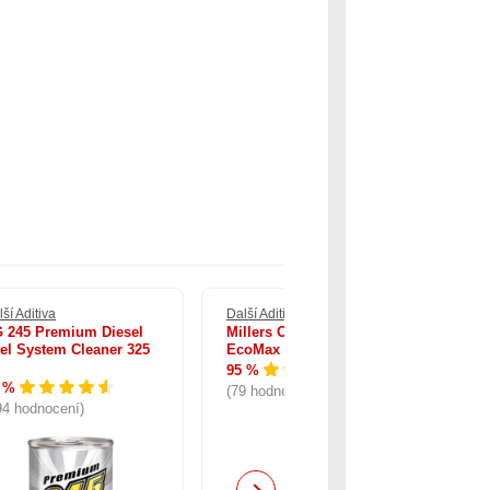
ší Aditiva
Další Aditiva
Dal
 245 Premium Diesel
Millers Oils Petrol Power
BG
el System Cleaner 325
EcoMax 500 ml
Cl
95 %
93
 %
(79 hodnocení)
(1
94 hodnocení)