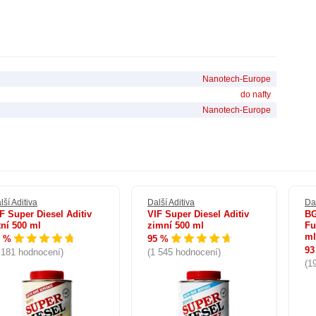
 palivové soustavy a maximální účinnost.
y – nehasit vodou. Chraňte před sluncem, mrazem a vlhkostí.
Nanotech-Europe
ba použitelnosti: 24 měsíců. Po otevření skladujte ve svislé pozici
íčku nedostatečně těsní při položené láhvi.
do nafty
Nanotech-Europe
lší Aditiva
Další Aditiva
Dal
F Super Diesel Aditiv
VIF Super Diesel Aditiv
BG
tní 500 ml
zimní 500 ml
Fu
ml
6 %
95 %
93
 181 hodnocení)
(1 545 hodnocení)
(1