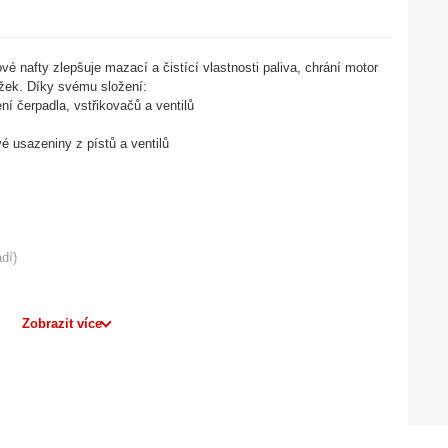
nafty zlepšuje mazací a čistící vlastnosti paliva, chrání motor
ožek. Díky svému složení:
í čerpadla, vstřikovačů a ventilů
vé usazeniny z pístů a ventilů
adí)
Zobrazit více
JTE.
se lépe promíchá s palivem.