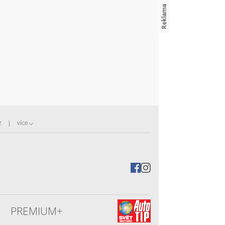
z
více
PREMIUM+