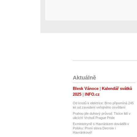
Aktuálně
Blesk Vánoce
Kalendář svátků
2025
INFO.cz
Od knotů k elektrice: Brno připomíná 245
let od zavedení veřejného osvětlení
Prahou jde duhový průvod: Tisíce lidí v
ulicích! Vrcholí Prague Pride
Exministryně s Havránkem dováděli v
Polsku: První slova Decroix i
Havránkové!