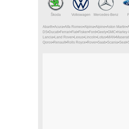
Škoda
Volkswagen
Mercedes-Benz
Abarth
Acura
Alfa Romeo
Alpina
Alpine
Aston Martin
DS
Ducati
Ferrari
Fiat
Fisker
Ford
Geely
GMC
Harley
Lancia
Land Rover
Lexus
Lincoln
Lotus
MAN
Maserat
Qoros
Renault
Rolls Royce
Rover
Saab
Scania
Seat