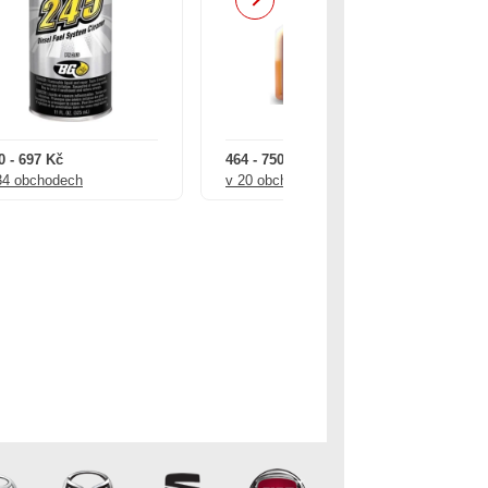
Next
0 - 697 Kč
464 - 750 Kč
60
34 obchodech
v 20 obchodech
v 