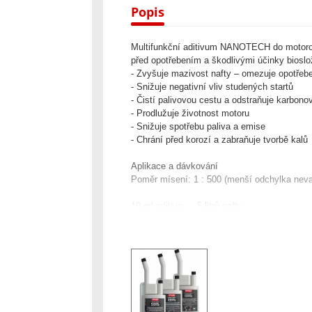
Popis
Multifunkční aditivum NANOTECH do motorové 
před opotřebením a škodlivými účinky biosl
- Zvyšuje mazivost nafty – omezuje opotřeben
- Snižuje negativní vliv studených startů
- Čistí palivovou cestu a odstraňuje karbono
- Prodlužuje životnost motoru
- Snižuje spotřebu paliva a emise
- Chrání před korozí a zabraňuje tvorbě kalů
Aplikace a dávkování
Poměr mísení: 1 : 500 (menší odchylka nev
10 ml aditiva → 5 litrů nafty
50 ml (1 odměrka) → 25 litrů nafty
Balení 500ml je na 250 l nafty
Jak správně použít
Před použitím aditivum DOBŘE PROTŘEPE
Nalijte ho do nádrže před tankováním – tím 
Poté dotankujte běžným způsobem.