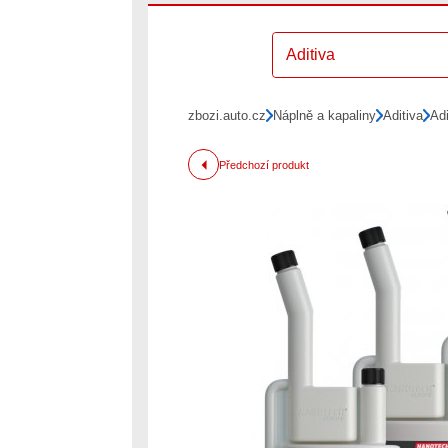
Aditiva
zbozi.auto.cz
Náplně a kapaliny
Aditiva
Adi
Předchozí produkt