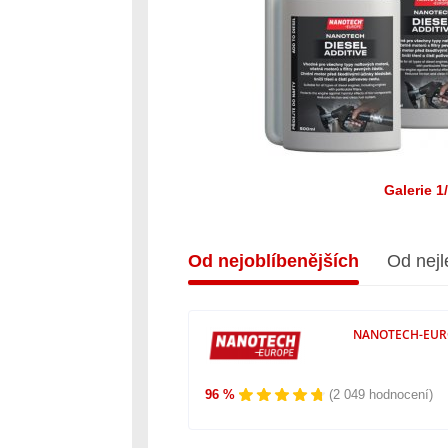
Galerie 1
Od nejoblíbenějších
Od nejl
NANOTECH-EUROP
96 %
(2 049 hodnocení)