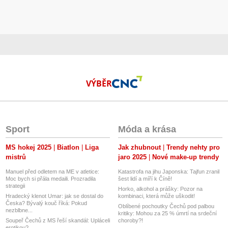
VÝBĚR
Sport
Móda a krása
MS hokej 2025
Biatlon
Liga
Jak zhubnout
Trendy nehty pro
mistrů
jaro 2025
Nové make-up trendy
Manuel před odletem na ME v atletice:
Katastrofa na jihu Japonska: Tajfun zranil
Moc bych si přála medaili. Prozradila
šest lidí a míří k Číně!
strategii
Horko, alkohol a prášky: Pozor na
Hradecký klenot Umar: jak se dostal do
kombinaci, která může uškodit!
Česka? Bývalý kouč říká: Pokud
Oblíbené pochoutky Čechů pod palbou
nezblbne...
kritiky: Mohou za 25 % úmrtí na srdeční
Soupeř Čechů z MS řeší skandál: Upláceli
choroby?!
erotikou?