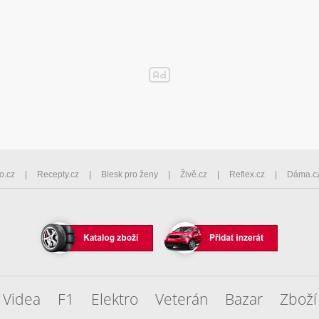
o.cz
Recepty.cz
Blesk pro ženy
Živě.cz
Reflex.cz
Dáma.c
Videa
F1
Elektro
Veterán
Bazar
Zboží