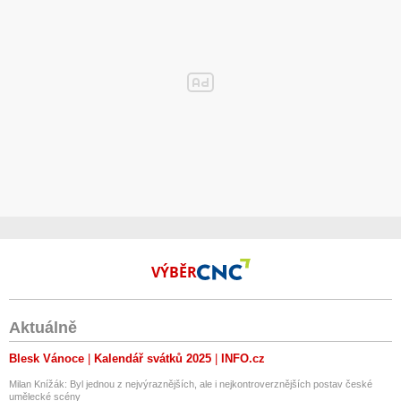
VÝBĚR
Aktuálně
Blesk Vánoce
Kalendář svátků 2025
INFO.cz
Milan Knížák: Byl jednou z nejvýraznějších, ale i nejkontroverznějších postav české
umělecké scény