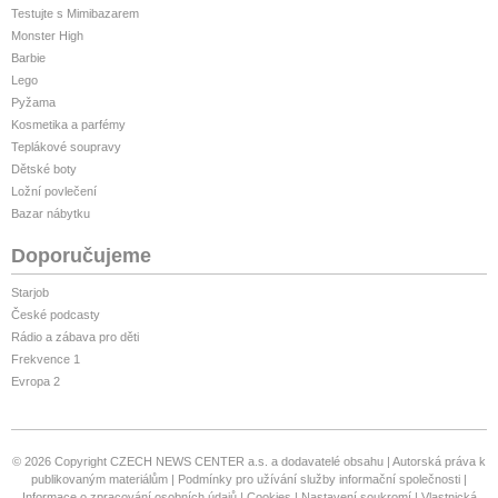
Testujte s Mimibazarem
Monster High
Barbie
Lego
Pyžama
Kosmetika a parfémy
Teplákové soupravy
Dětské boty
Ložní povlečení
Bazar nábytku
Doporučujeme
Starjob
České podcasty
Rádio a zábava pro děti
Frekvence 1
Evropa 2
© 2026 Copyright CZECH NEWS CENTER a.s. a dodavatelé obsahu
Autorská práva k
publikovaným materiálům
Podmínky pro užívání služby informační společnosti
Informace o zpracování osobních údajů
Cookies
Nastavení soukromí
Vlastnická