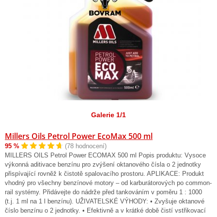
Galerie 1/1
Millers Oils Petrol Power EcoMax 500 ml
95 %
(78 hodnocení)
MILLERS OILS Petrol Power ECOMAX 500 ml Popis produktu: Vysoce
výkonná aditivace benzínu pro zvýšení oktanového čísla o 2 jednotky
přispívající rovněž k čistotě spalovacího prostoru. APLIKACE: Produkt
vhodný pro všechny benzínové motory – od karburátorových po common-
rail systémy. Přidávejte do nádrže před tankováním v poměru 1 : 1000
(t.j. 1 ml na 1 l benzínu). UŽIVATELSKÉ VÝHODY: • Zvyšuje oktanové
číslo benzínu o 2 jednotky. • Efektivně a v krátké době čistí vstřikovací