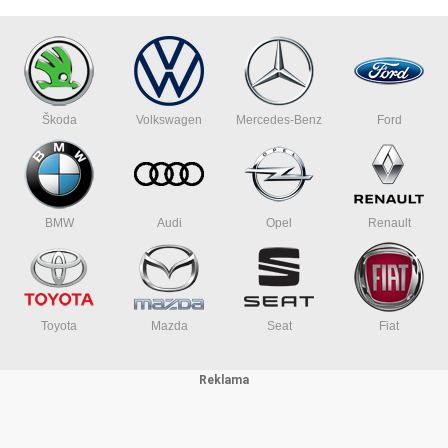
Škoda
Volkswagen
Mercedes-Benz
Ford
BMW
Audi
Opel
Renault
Toyota
Mazda
Seat
Fiat