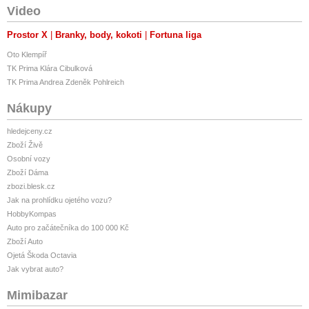
Video
Prostor X
Branky, body, kokoti
Fortuna liga
Oto Klempíř
TK Prima Klára Cibulková
TK Prima Andrea Zdeněk Pohlreich
Nákupy
hledejceny.cz
Zboží Živě
Osobní vozy
Zboží Dáma
zbozi.blesk.cz
Jak na prohlídku ojetého vozu?
HobbyKompas
Auto pro začátečníka do 100 000 Kč
Zboží Auto
Ojetá Škoda Octavia
Jak vybrat auto?
Mimibazar