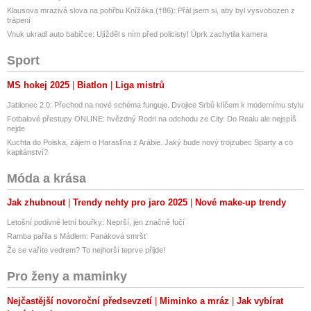
Klausova mrazivá slova na pohřbu Knížáka (†86): Přál jsem si, aby byl vysvobozen z
trápení
Vnuk ukradl auto babičce: Ujížděl s ním před policisty! Úprk zachytila kamera
Sport
MS hokej 2025
Biatlon
Liga mistrů
Jablonec 2.0: Přechod na nové schéma funguje. Dvojice Srbů klíčem k modernímu stylu
Fotbalové přestupy ONLINE: hvězdný Rodri na odchodu ze City. Do Realu ale nejspíš
nejde
Kuchta do Polska, zájem o Haraslína z Arábie. Jaký bude nový trojzubec Sparty a co
kapitánství?
Móda a krása
Jak zhubnout
Trendy nehty pro jaro 2025
Nové make-up trendy
Letošní podivné letní bouřky: Neprší, jen značně fučí
Ramba pařila s Mádlem: Panáková smršť
Že se vaříte vedrem? To nejhorší teprve přijde!
Pro ženy a maminky
Nejčastější novoroční předsevzetí
Miminko a mráz
Jak vybírat