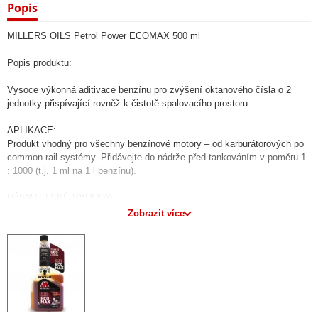
Popis
MILLERS OILS Petrol Power ECOMAX 500 ml
Popis produktu:
Vysoce výkonná aditivace benzínu pro zvýšení oktanového čísla o 2
jednotky přispívající rovněž k čistotě spalovacího prostoru.
APLIKACE:
Produkt vhodný pro všechny benzínové motory – od karburátorových po
common-rail systémy. Přidávejte do nádrže před tankováním v poměru 1
: 1000 (t.j. 1 ml na 1 l benzínu).
UŽIVATELSKÉ VÝHODY:
• Zvyšuje oktanové číslo benzínu o 2 jednotky.
Zobrazit více
• Efektivně a v krátké době čistí vstřikovací trysky a sací ventily.
• Redukuje usazeniny ve spalovacím prostoru, zvyšuje čistotu pístů a
sacího potrubí.
• Díky efektivnímu prohoření a spálení dávky paliva dochází ke snížení
jeho spotřeby.
• Vylepšuje výkonové parametry motoru – nárůst výkonu.
• Chrání palivový systém před korozí a opotřebením.