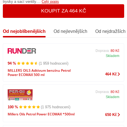
trysky a sací ventily....
Celý popis
KOUPIT ZA 464 KČ
Od nejoblíbenějších
Od nejlevnějších
Od nejdražších
Doprava:
80 Kč
Skladem
94 %
(1 959 hodnocení)
MILLERS OILS Aditivum benzínu Petrol
464 Kč
Power ECOMAX 500 ml
Doprava:
80 Kč
Skladem
100 %
(1 975 hodnocení)
Millers Oils Petrol Power ECOMAX *500ml
650 Kč