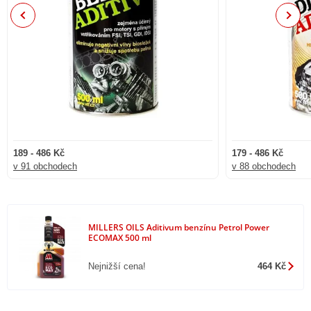
Previous
Next
189 - 486 Kč
179 - 486 Kč
v 91 obchodech
v 88 obchodech
MILLERS OILS Aditivum benzínu Petrol Power
ECOMAX 500 ml
Nejnižší cena!
464 Kč