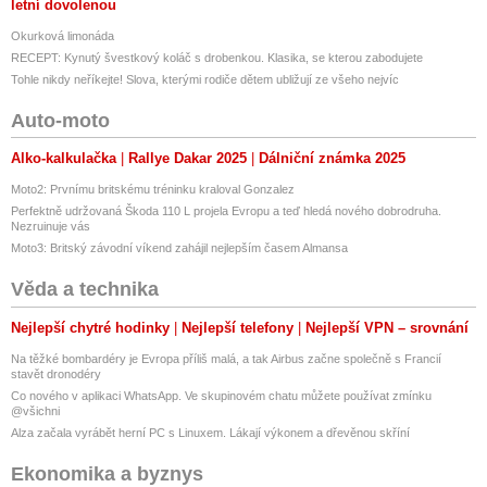
letní dovolenou
Okurková limonáda
RECEPT: Kynutý švestkový koláč s drobenkou. Klasika, se kterou zabodujete
Tohle nikdy neříkejte! Slova, kterými rodiče dětem ubližují ze všeho nejvíc
Auto-moto
Alko-kalkulačka
Rallye Dakar 2025
Dálniční známka 2025
Moto2: Prvnímu britskému tréninku kraloval Gonzalez
Perfektně udržovaná Škoda 110 L projela Evropu a teď hledá nového dobrodruha.
Nezruinuje vás
Moto3: Britský závodní víkend zahájil nejlepším časem Almansa
Věda a technika
Nejlepší chytré hodinky
Nejlepší telefony
Nejlepší VPN – srovnání
Na těžké bombardéry je Evropa příliš malá, a tak Airbus začne společně s Francií
stavět dronodéry
Co nového v aplikaci WhatsApp. Ve skupinovém chatu můžete používat zmínku
@všichni
Alza začala vyrábět herní PC s Linuxem. Lákají výkonem a dřevěnou skříní
Ekonomika a byznys