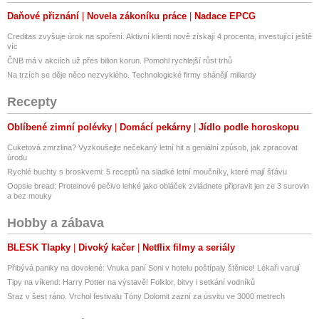
Daňové přiznání
Novela zákoníku práce
Nadace EPCG
Creditas zvyšuje úrok na spoření. Aktivní klienti nově získají 4 procenta, investující ještě
víc
ČNB má v akciích už přes bilion korun. Pomohl rychlejší růst trhů
Na trzích se děje něco nezvyklého. Technologické firmy shánějí miliardy
Recepty
Oblíbené zimní polévky
Domácí pekárny
Jídlo podle horoskopu
Cuketová zmrzlina? Vyzkoušejte nečekaný letní hit a geniální způsob, jak zpracovat
úrodu
Rychlé buchty s broskvemi: 5 receptů na sladké letní moučníky, které mají šťávu
Oopsie bread: Proteinové pečivo lehké jako obláček zvládnete připravit jen ze 3 surovin
a bez mouky
Hobby a zábava
BLESK Tlapky
Divoký kačer
Netflix filmy a seriály
Přibývá paniky na dovolené: Vnuka paní Soni v hotelu poštípaly štěnice! Lékaři varují
Tipy na víkend: Harry Potter na výstavě! Folklor, bitvy i setkání vodníků
Sraz v šest ráno. Vrchol festivalu Tóny Dolomit zazní za úsvitu ve 3000 metrech