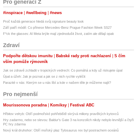
Pro generaci Z
#inspirace
#wellbeing
#news
Proč každá generace hledá svůj signature beauty look
Září patří módě: Co přinese Mercedes-Benz Prague Fashion Week SS27
F*ck the glasses: AI Meta brýle mají zjednodušit život, zatím ale dělají opak
Zdraví
Podpořte dětskou imunitu
Babské rady proti nachlazení
S čím
vším pomůže rýmovník
Jak se zdravě zchladit v tropických vedrech: Co pomáhá a kdy už riskujete úpal
Úpal a úžeh: Jak je poznat a jak se z nich rychle vyléčit
Parazité v nás: Kterým se u nás líbí a kde v našem těle je můžeme najít?
Pro nejmenší
Mourissonova poradna
Komiksy
Festival ABC
Hřbitov velryb: Obří podmořské pohřebiště skrývá miliony pravěkých kytovců
Hry zadarmo, nebo se slevou: Baldur's Gate 3 na konzolích nikdy nebylo levnější a čtyři
PC hry zdarma
Nový král druhohor: Obří mořský plaz Tylosaurus rex byl postrachem oceánů