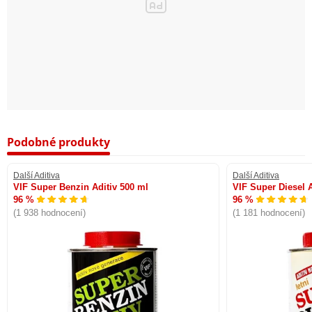
• Podržte láhev dávkovačem dolů a zasuňte celé hrdlo do nádrže.
• Otočte láhev o 180° dávkovačem nahoru, čímž se tekutina vylije do
nádrže.
Balení:
500 ml
Značka:
MILLERS OILS
Podobné produkty
Další Aditiva
Další Aditiva
VIF Super Benzin Aditiv 500 ml
VIF Super Diesel A
96 %
96 %
(1 938 hodnocení)
(1 181 hodnocení)