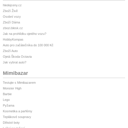
hledejceny.cz
Zboží Živě
Osobní vozy
Zboží Dáma
zbozi.blesk.cz
Jak na prohlídku ojetého vozu?
HobbyKompas
Auto pro začátečníka do 100 000 Kč
Zboží Auto
Ojetá Škoda Octavia
Jak vybrat auto?
Mimibazar
Testujte s Mimibazarem
Monster High
Barbie
Lego
Pyžama
Kosmetika a parfémy
Teplákové soupravy
Dětské boty