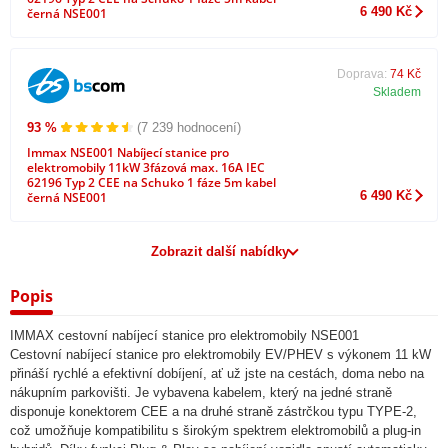
6 490 Kč
černá NSE001
Doprava:
74 Kč
Skladem
93 %
(7 239 hodnocení)
Immax NSE001 Nabíjecí stanice pro
elektromobily 11kW 3fázová max. 16A IEC
62196 Typ 2 CEE na Schuko 1 fáze 5m kabel
6 490 Kč
černá NSE001
Zobrazit další nabídky
Popis
IMMAX cestovní nabíjecí stanice pro elektromobily NSE001
Cestovní nabíjecí stanice pro elektromobily EV/PHEV s výkonem 11 kW
přináší rychlé a efektivní dobíjení, ať už jste na cestách, doma nebo na
nákupním parkovišti. Je vybavena kabelem, který na jedné straně
disponuje konektorem CEE a na druhé straně zástrčkou typu TYPE-2,
což umožňuje kompatibilitu s širokým spektrem elektromobilů a plug-in