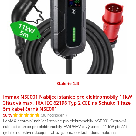
Galerie 1/8
Immax NSE001 Nabíjecí stanice pro elektromobily 11kW
3fázová max. 16A IEC 62196 Typ 2 CEE na Schuko 1 fáze
5m kabel černá NSE001
96 %
(30 hodnocení)
IMMAX cestovní nabíjecí stanice pro elektromobily NSE001 Cestovní
nabíjecí stanice pro elektromobily EV/PHEV s výkonem 11 kW přináší
rychlé a efektivní dobíjení, ať už jste na cestách, doma nebo na