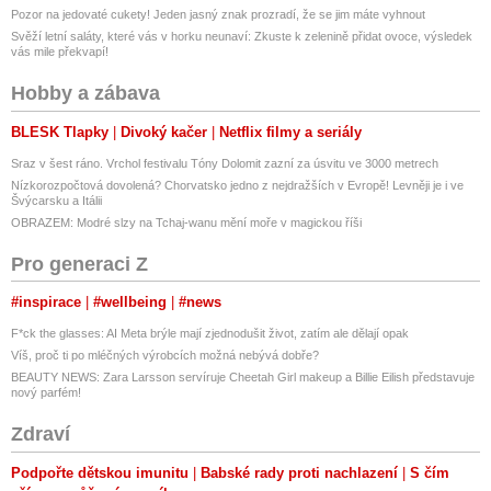
Pozor na jedovaté cukety! Jeden jasný znak prozradí, že se jim máte vyhnout
Svěží letní saláty, které vás v horku neunaví: Zkuste k zelenině přidat ovoce, výsledek
vás mile překvapí!
Hobby a zábava
BLESK Tlapky
Divoký kačer
Netflix filmy a seriály
Sraz v šest ráno. Vrchol festivalu Tóny Dolomit zazní za úsvitu ve 3000 metrech
Nízkorozpočtová dovolená? Chorvatsko jedno z nejdražších v Evropě! Levněji je i ve
Švýcarsku a Itálii
OBRAZEM: Modré slzy na Tchaj-wanu mění moře v magickou říši
Pro generaci Z
#inspirace
#wellbeing
#news
F*ck the glasses: AI Meta brýle mají zjednodušit život, zatím ale dělají opak
Víš, proč ti po mléčných výrobcích možná nebývá dobře?
BEAUTY NEWS: Zara Larsson servíruje Cheetah Girl makeup a Billie Eilish představuje
nový parfém!
Zdraví
Podpořte dětskou imunitu
Babské rady proti nachlazení
S čím