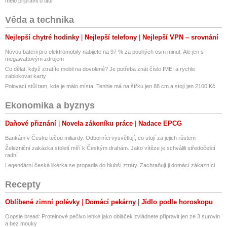
mělo připravit o titul
Věda a technika
Nejlepší chytré hodinky
Nejlepší telefony
Nejlepší VPN – srovnání
Novou baterii pro elektromobily nabijete na 97 % za pouhých osm minut. Ale jen s
megawattovým zdrojem
Co dělat, když ztratíte mobil na dovolené? Je potřeba znát číslo IMEI a rychle
zablokovat karty
Polovací stůl tam, kde je málo místa. Tenhle má na šířku jen 88 cm a stojí jen 2100 Kč
Ekonomika a byznys
Daňové přiznání
Novela zákoníku práce
Nadace EPCG
Bankám v Česku tečou miliardy. Odborníci vysvětlují, co stojí za jejich růstem
Železniční zakázka století míří k Českým drahám. Jako vítěze je schválili středočeští
radní
Legendární česká likérka se propadla do hlubší ztráty. Zachraňují ji domácí zákazníci
Recepty
Oblíbené zimní polévky
Domácí pekárny
Jídlo podle horoskopu
Oopsie bread: Proteinové pečivo lehké jako obláček zvládnete připravit jen ze 3 surovin
a bez mouky