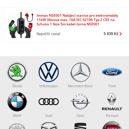
Ford Focus Electric
Ford Mustang Mach-E ER
Ford Mustang Mach-E SR
Immax NSE001 Nabíjecí stanice pro elektromobily
Honda e
11kW 3fázová max. 16A IEC 62196 Typ 2 CEE na
Honda e Advance
Schuko 1 fáze 5m kabel černá NSE001
Hyundai IONIQ 5
Nejnižší cena!
5 839 Kč
Hyundai IONIQ Electric
Hyundai Kona Electric
Chevrolet Spark
Jaguar I-Pace
Kia e-Niro
Kia e-Niro, Peugeot Ion
Kia e-Soul
Lightyear One
Mazda MX-30
Mercedes B Class E-Celi
Škoda
Volkswagen
Mercedes-Benz
Ford
Mercedes EQC 400 4MATIC
Mercedes EQV 300 Extra-Long
Mercedes EQV 300 Long
Mercedes S500 PHEV
Mercedes Vito E-Cell Van
BMW
Audi
Opel
Renault
MG MG5 EV
MG ZS EV
Mini Cooper SE