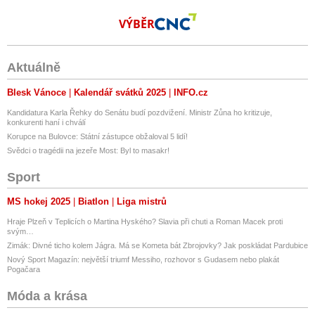
Smart EQ forfour
Smart EQ fortwo cabrio
VÝBĚR
Smart EQ fortwo coupe
Škoda Enyaq iV
Škoda Enyaq iV 80X
Aktuálně
Škoda Enyaq iV RS
Tesla Cybertruck
Blesk Vánoce
Kalendář svátků 2025
INFO.cz
Tesla Model 3, Renault Zoe ZE40
Tesla Model Opel Zafira-e Life L
Kandidatura Karla Řehky do Senátu budí pozdvižení. Ministr Zůna ho kritizuje,
Tesla Model Y
konkurenti haní i chválí
Tesla Roadster
Korupce na Bulovce: Státní zástupce obžaloval 5 lidí!
Tesla S/X, Chevrolet Volt
Svědci o tragédii na jezeře Most: Byl to masakr!
Toyota Prius
Sport
Vauxhall Ampera
Volkswagen e-Golf
MS hokej 2025
Biatlon
Liga mistrů
Volkswagen e-Up
Volkswagen e-Up!
Hraje Plzeň v Teplicích o Martina Hyského? Slavia při chuti a Roman Macek proti
Volkswagen ID.
svým…
Volkswagen ID.3 1st
Zimák: Divné ticho kolem Jágra. Má se Kometa bát Zbrojovky? Jak poskládat Pardubice
Volkswagen ID.3 Pro
Nový Sport Magazín: největší triumf Messiho, rozhovor s Gudasem nebo plakát
Volkswagen ID.3 Pro S
Pogačara
Volkswagen ID.3 Pro Performance
Móda a krása
Volkswagen ID.3 Pure
Volkswagen ID.4