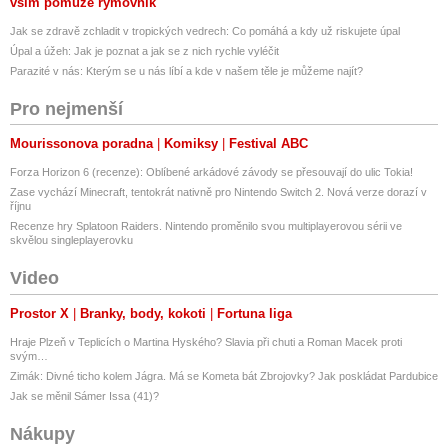
vším pomůže rýmovník
Jak se zdravě zchladit v tropických vedrech: Co pomáhá a kdy už riskujete úpal
Úpal a úžeh: Jak je poznat a jak se z nich rychle vyléčit
Parazité v nás: Kterým se u nás líbí a kde v našem těle je můžeme najít?
Pro nejmenší
Mourissonova poradna
Komiksy
Festival ABC
Forza Horizon 6 (recenze): Oblíbené arkádové závody se přesouvají do ulic Tokia!
Zase vychází Minecraft, tentokrát nativně pro Nintendo Switch 2. Nová verze dorazí v
říjnu
Recenze hry Splatoon Raiders. Nintendo proměnilo svou multiplayerovou sérii ve
skvělou singleplayerovku
Video
Prostor X
Branky, body, kokoti
Fortuna liga
Hraje Plzeň v Teplicích o Martina Hyského? Slavia při chuti a Roman Macek proti
svým…
Zimák: Divné ticho kolem Jágra. Má se Kometa bát Zbrojovky? Jak poskládat Pardubice
Jak se měnil Sámer Issa (41)?
Nákupy