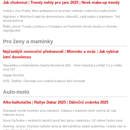
Jak zhubnout
Trendy nehty pro jaro 2025
Nové make-up trendy
Volkswagen ID.4 1st
Volkswagen ID.4 Pro Performance
Unikát v Zoo Praha: Mezi antilopami se prochází miminko zoborožce kaferského
Volkswagen ID.5
Afghánec v Mnichově najel do demonstrace odborářů, zabil matku s batoletem. Teď
Volvo V60 PHEV
dostal doživotí
Volvo XC40 P8 AWD
Řidiči, pozor! Tunely Lochkov a Cholupice na Pražském okruhu budou o víkendu
neprůjezdné
Pro ženy a maminky
Nejčastější novoroční předsevzetí
Miminko a mráz
Jak vybírat
letní dovolenou
Hlasatelka a moderátorka Saskia Burešová (80) - Smrt manžela ji zdrtila! Co jí vrátilo
chuť žít?
Veggie Burritos
KVÍZ: Rafťáci. Otestujte své znalosti kultovní letní komedie
Auto-moto
Alko-kalkulačka
Rallye Dakar 2025
Dálniční známka 2025
Dostupné rychlé kombíky jsou minulostí. Zábava s batohem dnes začíná až nad
milionem korun
Nová čtyřkolka v terénních daciích jezdí bez plynu i elektricky. Už máme české ceny
Andreas Jenzer: Duchem našeho týmu je dát každému stejné podmínky, i kdyby nás to