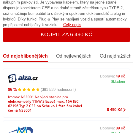
nákupním parkovišti. Je vybavena kabelem, který na jedné straně
disponuje konektorem CEE a na druhé straně zástrčkou typu TYPE-2,
což umožňuje kompatibilitu s širokým spektrem elektromobilů a plug-in
hybridů. Díky funkci Plug & Play se nabíjení vozidla spustí automaticky
po připojení nabíječky k vozidlu....
Celý popis
KOUPIT ZA 6 490 KČ
Od nejoblíbenějších
Od nejlevnějších
Od nejdražších
Doprava:
49 Kč
Skladem
96 %
(381 539 hodnocení)
Immax NSE001 Nabíjecí stanice pro
elektromobily 11kW 3fázová max. 16A IEC
62196 Typ 2 CEE na Schuko 1 fáze 5m kabel
6 490 Kč
černá NSE001
Doprava:
89 Kč