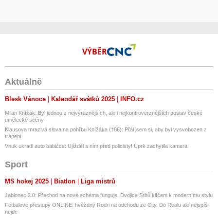
- Délka kabelu: 5 m nebo 10 m dle výběru
Obsah balení
- Nabíječka e-Vision Flex 11 kW
VÝBĚR
- Cestovní pouzdro na zip
- Držák nabíječky na stěnu
Aktuálně
- Držák nabíjecího kabelu Typ 2
Blesk Vánoce
Kalendář svátků 2025
INFO.cz
- Hmoždinky a šrouby
Milan Knížák: Byl jednou z nejvýraznějších, ale i nejkontroverznějších postav české
umělecké scény
Klausova mrazivá slova na pohřbu Knížáka (†86): Přál jsem si, aby byl vysvobozen z
- Uživatelský manuál v českém jazyce
trápení
Vnuk ukradl auto babičce: Ujížděl s ním před policisty! Úprk zachytila kamera
Porovnání s ostatními modely
Sport
Zobrazit tabulku na celou obrazovku
MS hokej 2025
Biatlon
Liga mistrů
Funkce
e-Vision Flex 11 kW
Jablonec 2.0: Přechod na nové schéma funguje. Dvojice Srbů klíčem k modernímu stylu
e-Vision Flex Pro 11 kW
Fotbalové přestupy ONLINE: hvězdný Rodri na odchodu ze City. Do Realu ale nejspíš
nejde
e-Vision Flex Ultra 11 kW