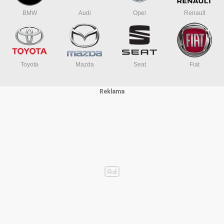
BMW
Audi
Opel
Renault
- Nízká spotřeba v pohotovostním režimu ≤ 5 W
- Ochrana proti přepětí, podpětí, úniku proudu, zkratu, přehřátí i blesku
- Reakční čas 32 ms
Toyota
Mazda
Seat
Fiat
- Kompatibilní se všemi EV a PHEV
- Bez potřeby elektrikáře či revize – Plug & Play
- Připojuje se do červené 5kolíkové zásuvky 380/400 V 16 A CEE
- Evropský konektor Typ 2 Mennekes / IEC62196
- Životnost více než 10 000 cyklů (cca 10 let)
- Jmenovité napětí 400 V / 50–60 Hz
- Vodiče 5×2,5 mm + 2×0,75 mm
- Německá kvalita, oficiální CZ distribuce