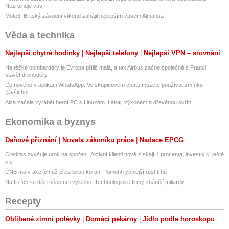
Nezruinuje vás
Ne
Moto3: Britský závodní víkend zahájil nejlepším časem Almansa
Velikost LCD displeje
Věda a technika
Malý
Střední
Nejlepší chytré hodinky
Nejlepší telefony
Nejlepší VPN – srovnání
Velký
Na těžké bombardéry je Evropa příliš malá, a tak Airbus začne společně s Francií
stavět dronodéry
Bezdrátové připojení
Co nového v aplikaci WhatsApp. Ve skupinovém chatu můžete používat zmínku
Ne
@všichni
Jen Wi-Fi
Alza začala vyrábět herní PC s Linuxem. Lákají výkonem a dřevěnou skříní
Wi-Fi + Bluetooth
Ekonomika a byznys
Historie nabíjení
Ne
Daňové přiznání
Novela zákoníku práce
Nadace EPCG
Ano
Creditas zvyšuje úrok na spoření. Aktivní klienti nově získají 4 procenta, investující ještě
Ano
víc
ČNB má v akciích už přes bilion korun. Pomohl rychlejší růst trhů
Vyvažování výkonu
Na trzích se děje něco nezvyklého. Technologické firmy shánějí miliardy
Ne
Ano
Recepty
Ano
Oblíbené zimní polévky
Domácí pekárny
Jídlo podle horoskopu
Jazyk rozhraní a aplikace