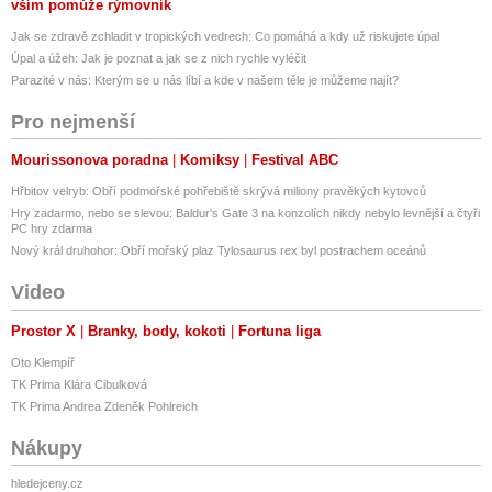
vším pomůže rýmovník
Cena za nabíjení
Jak se zdravě zchladit v tropických vedrech: Co pomáhá a kdy už riskujete úpal
Ne
Ne
Úpal a úžeh: Jak je poznat a jak se z nich rychle vyléčit
Ano
Parazité v nás: Kterým se u nás líbí a kde v našem těle je můžeme najít?
Pro nejmenší
Podpora čipových karet
Ne
Mourissonova poradna
Komiksy
Festival ABC
Ne
Ano
Hřbitov velryb: Obří podmořské pohřebiště skrývá miliony pravěkých kytovců
Hry zadarmo, nebo se slevou: Baldur's Gate 3 na konzolích nikdy nebylo levnější a čtyři
Ochrana PIN kódem
PC hry zdarma
Ne
Nový král druhohor: Obří mořský plaz Tylosaurus rex byl postrachem oceánů
Ne
Ano
Video
Změna výkonu během nabíjení
Prostor X
Branky, body, kokoti
Fortuna liga
Ne
Oto Klempíř
Ne
TK Prima Klára Cibulková
Ano
TK Prima Andrea Zdeněk Pohlreich
Propojení s FV
Nákupy
Ne
Ne
hledejceny.cz