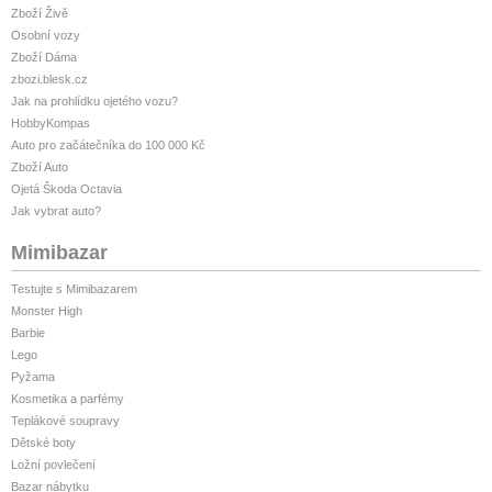
Ano
Zboží Živě
Osobní vozy
Cena
Zboží Dáma
od 7 290 Kč
zbozi.blesk.cz
od 10 900 Kč
Jak na prohlídku ojetého vozu?
od 11 590 Kč
HobbyKompas
Auto pro začátečníka do 100 000 Kč
Produkt
Zboží Auto
Zobrazit produkt
Ojetá Škoda Octavia
Zobrazit produkt
Jak vybrat auto?
Zobrazit produkt
Mimibazar
✕
Porovnání modelů
Testujte s Mimibazarem
Monster High
Funkce
Barbie
Flex 11 kW
Lego
Flex Pro 11 kW
Pyžama
Flex Ultra 11 kW
Kosmetika a parfémy
Teplákové soupravy
Proudová ochrana B
Ano
Dětské boty
Ano
Ložní povlečení
Ano
Bazar nábytku