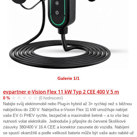
Galerie 1/1
evpartner e-Vision Flex 11 kW Typ 2 CEE 400 V 5 m
0 %
(0 hodnocení)
Nabijte svůj elektromobil nebo Plug-in hybrid až 3× rychleji než s běžnou
nabíječkou do 230 V. Nabíječka e-Vision Flex 11 kW umožňuje nabíjet
vaše EV či PHEV rychle, bezpečně a maximálně šetrně – a to vše bez
nutnosti volat elektrikáře. Jednoduše ji připojíte do červené 5kolíkové
zásuvky 380/400 V 16 A CEE a konektor zasunete do vozidla. Nabíjení
se spustí okamžitě a podle velikosti baterie může být vaše auto nabité už