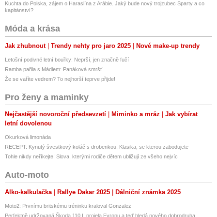
Kuchta do Polska, zájem o Haraslína z Arábie. Jaký bude nový trojzubec Sparty a co
kapitánství?
Proudová ochrana B
Ano
Móda a krása
Ano
Ano
Jak zhubnout
Trendy nehty pro jaro 2025
Nové make-up trendy
Letošní podivné letní bouřky: Neprší, jen značně fučí
Odolnost vůči vodě a prachu
Ano IP65
Ramba pařila s Mádlem: Panáková smršť
Ano IP65
Že se vaříte vedrem? To nejhorší teprve přijde!
Ano IP65
Pro ženy a maminky
Časovač / odložené nabíjení
Nejčastější novoroční předsevzetí
Miminko a mráz
Jak vybírat
Ano
letní dovolenou
Ano
Ano
Okurková limonáda
RECEPT: Kynutý švestkový koláč s drobenkou. Klasika, se kterou zabodujete
Nastavení výkonu nabíjení
Tohle nikdy neříkejte! Slova, kterými rodiče dětem ubližují ze všeho nejvíc
Ano
Ano
Auto-moto
Ano
Alko-kalkulačka
Rallye Dakar 2025
Dálniční známka 2025
Funkce limit kWh
Moto2: Prvnímu britskému tréninku kraloval Gonzalez
Ne
Perfektně udržovaná Škoda 110 L projela Evropu a teď hledá nového dobrodruha.
Ano