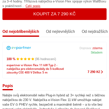
za 3–4 hodiny. Třífázová nabíječka e-Vision Flex spojuje výkon WallBoxu
s praktičností...
Celý popis
KOUPIT ZA 7 290 KČ
Od nejoblíbenějších
Od nejlevnějších
Od nejdražších
Doprava:
zdarma
Skladem
100 %
(96 hodnocení)
evpartner e-Vision Flex 11 kW Typ 2 -
nabíječka pro elektromobily do 5-kolíkové
7 290 Kč
zásuvky CEE 400 V Délka: 5 m
Popis
Nabijte svůj elektromobil nebo Plug-in hybrid až 3× rychleji než s běžnou
nabíječkou do 230 V. Nabíječka e-Vision Flex 11 kW umožňuje nabíjet
vaše EV či PHEV rychle, bezpečně a maximálně šetrně – a to vše bez