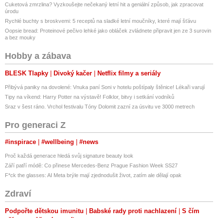
—
Cuketová zmrzlina? Vyzkoušejte nečekaný letní hit a geniální způsob, jak zpracovat
úrodu
Anglický
Rychlé buchty s broskvemi: 5 receptů na sladké letní moučníky, které mají šťávu
Český
Oopsie bread: Proteinové pečivo lehké jako obláček zvládnete připravit jen ze 3 surovin
a bez mouky
Plán nabíjení
Ne
Hobby a zábava
Ne
Ano
BLESK Tlapky
Divoký kačer
Netflix filmy a seriály
Export do účetnictví
Přibývá paniky na dovolené: Vnuka paní Soni v hotelu poštípaly štěnice! Lékaři varují
Ne
Tipy na víkend: Harry Potter na výstavě! Folklor, bitvy i setkání vodníků
Ne
Sraz v šest ráno. Vrchol festivalu Tóny Dolomit zazní za úsvitu ve 3000 metrech
Ano
Pro generaci Z
Formát reportů
#inspirace
#wellbeing
#news
Ne
Jen základní
Proč každá generace hledá svůj signature beauty look
Detailní PDF + Excel
Září patří módě: Co přinese Mercedes-Benz Prague Fashion Week SS27
F*ck the glasses: AI Meta brýle mají zjednodušit život, zatím ale dělají opak
Protokol OCPP
Ne
Zdraví
Ne
Ano
Podpořte dětskou imunitu
Babské rady proti nachlazení
S čím