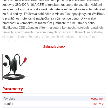
nutnosti volat elektrikáře. Jednoduše ji připojíte do červené 5kolíkové
zásuvky 380/400 V 16 A CEE a konektor zasunete do vozidla. Nabíjení
se spustí okamžitě a podle velikosti baterie může být vaše auto nabité už
za 3–4 hodiny. Třífázová nabíječka e-Vision Flex spojuje výkon WallBoxu
s praktičností přenosné nabíječky za výjimečnou cenu. Díky nízké
hmotnosti a kompaktním rozměrům ji můžete mít neustále s sebou.
5kolíkovou CEE zásuvku přitom najdete v kempech, hotelech, garážích,
firmách, apartmánech i na soukromých pozemcích. Kdekoli se ocitnete,
vždy máte jistotu, že své vozidlo spolehlivě dobijete – a přesně to je
pocit svobody, který si okamžitě zamilujete.
Zobrazit více
Nastavte si vlastní výkon nabíjení
Nabíječka e-Vision Flex nabízí jednoduché nastavení výkonu jediným
tlačítkem. Vybrat si můžete mezi 6 A, 8 A, 10 A, 13 A nebo 16 A – a to na
jedné nebo všech třech fázích. Nabíjecí výkon tak může být od 1,3 kW
až po plných 11 kW. Taková flexibilita zajistí, že nabíjení vždy
přizpůsobíte aktuálním podmínkám i typu elektroinstalace. Nabíječka e-
Vision Flex je navíc vybavena pokročilým elektronickým managementem
EMS, který každých 32 ms monitoruje napětí, proud, teplotu a další
Parametry
parametry a automaticky přizpůsobuje celý proces tak, aby byl vždy
bezpečný pro elektroinstalaci, baterii i uživatele. Vy si tak můžete užívat
Výrobce
evpartner
rychlé, cenově dostupné a spolehlivé nabíjení bez jakýchkoli starostí.
Napětí
400 V V