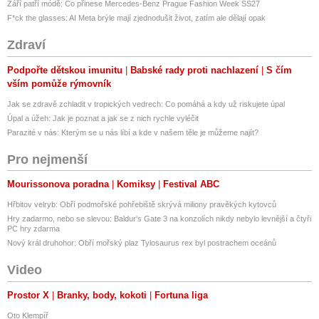
Září patří módě: Co přinese Mercedes-Benz Prague Fashion Week SS27
F*ck the glasses: AI Meta brýle mají zjednodušit život, zatím ale dělají opak
Zdraví
Podpořte dětskou imunitu
Babské rady proti nachlazení
S čím
vším pomůže rýmovník
Jak se zdravě zchladit v tropických vedrech: Co pomáhá a kdy už riskujete úpal
Úpal a úžeh: Jak je poznat a jak se z nich rychle vyléčit
Parazité v nás: Kterým se u nás líbí a kde v našem těle je můžeme najít?
Pro nejmenší
Mourissonova poradna
Komiksy
Festival ABC
Hřbitov velryb: Obří podmořské pohřebiště skrývá miliony pravěkých kytovců
Hry zadarmo, nebo se slevou: Baldur's Gate 3 na konzolích nikdy nebylo levnější a čtyři
PC hry zdarma
Nový král druhohor: Obří mořský plaz Tylosaurus rex byl postrachem oceánů
Video
Prostor X
Branky, body, kokoti
Fortuna liga
Oto Klempíř