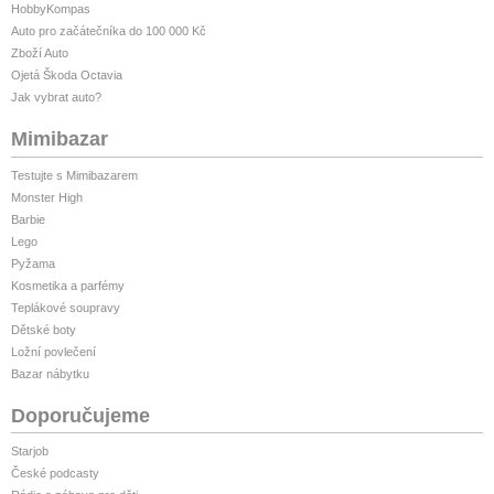
HobbyKompas
Auto pro začátečníka do 100 000 Kč
Zboží Auto
Ojetá Škoda Octavia
Jak vybrat auto?
Mimibazar
Testujte s Mimibazarem
Monster High
Barbie
Lego
Pyžama
Kosmetika a parfémy
Teplákové soupravy
Dětské boty
Ložní povlečení
Bazar nábytku
Doporučujeme
Starjob
České podcasty