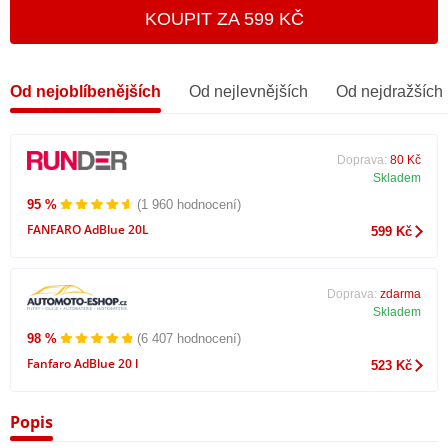
KOUPIT ZA 599 KČ
Od nejoblíbenějších
Od nejlevnějších
Od nejdražších
Doprava:
80 Kč
Skladem
95 %
(1 960 hodnocení)
FANFARO AdBlue 20L
599 Kč
Doprava:
zdarma
Skladem
98 %
(6 407 hodnocení)
Fanfaro AdBlue 20 l
523 Kč
Popis