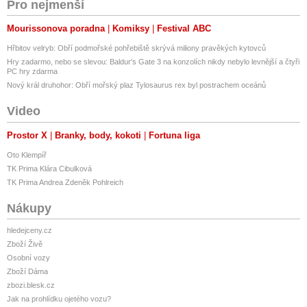
Pro nejmenší
Mourissonova poradna
Komiksy
Festival ABC
Hřbitov velryb: Obří podmořské pohřebiště skrývá miliony pravěkých kytovců
Hry zadarmo, nebo se slevou: Baldur's Gate 3 na konzolích nikdy nebylo levnější a čtyři
PC hry zdarma
Nový král druhohor: Obří mořský plaz Tylosaurus rex byl postrachem oceánů
Video
Prostor X
Branky, body, kokoti
Fortuna liga
Oto Klempíř
TK Prima Klára Cibulková
TK Prima Andrea Zdeněk Pohlreich
Nákupy
hledejceny.cz
Zboží Živě
Osobní vozy
Zboží Dáma
zbozi.blesk.cz
Jak na prohlídku ojetého vozu?