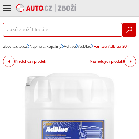
zbozi.auto.cz
Náplně a kapaliny
Aditiva
AdBlue
Fanfaro AdBlue 20 l
Předchozí produkt
Následující produkt