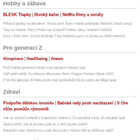
Hobby a zábava
BLESK Tlapky
Divoký kačer
Netflix filmy a seriály
Přibývá paniky na dovolené: Vnuka paní Soni v hotelu poštípaly štěnice! Lékaři varují
Tipy na víkend: Harry Potter na výstavě! Folklor, bitvy i setkání vodníků
Sraz v šest ráno. Vrchol festivalu Tóny Dolomit zazní za úsvitu ve 3000 metrech
Pro generaci Z
#inspirace
#wellbeing
#news
Proč každá generace hledá svůj signature beauty look
Září patří módě: Co přinese Mercedes-Benz Prague Fashion Week SS27
F*ck the glasses: AI Meta brýle mají zjednodušit život, zatím ale dělají opak
Zdraví
Podpořte dětskou imunitu
Babské rady proti nachlazení
S čím
vším pomůže rýmovník
Jak se zdravě zchladit v tropických vedrech: Co pomáhá a kdy už riskujete úpal
Úpal a úžeh: Jak je poznat a jak se z nich rychle vyléčit
Parazité v nás: Kterým se u nás líbí a kde v našem těle je můžeme najít?