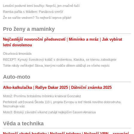
Letošní podivné letní bouřky: Neprší, jen značně fučí
Ramba pařila s Mádlem: Panáková smršť
Že se vaříte vedrem? To nejhorší teprve přijde!
Pro ženy a maminky
Nejčastější novoroční předsevzetí
Miminko a mráz
Jak vybírat
letní dovolenou
Okurková limonáda
RECEPT: Kynutý švestkový koláč s drobenkou. Klasika, se kterou zabodujete
Tohle nikdy neříkejte! Slova, kterými rodiče dětem ubližují ze všeho nejvíc
Auto-moto
Alko-kalkulačka
Rallye Dakar 2025
Dálniční známka 2025
Moto2: Prvnímu britskému tréninku kraloval Gonzalez
Perfektně udržovaná Škoda 110 L projela Evropu a teď hledá nového dobrodruha.
Nezruinuje vás
Moto3: Britský závodní víkend zahájil nejlepším časem Almansa
Věda a technika
Nejlepší chytré hodinky
Nejlepší telefony
Nejlepší VPN – srovnání