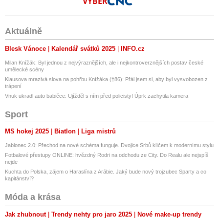
VÝBĚR
Aktuálně
Blesk Vánoce
Kalendář svátků 2025
INFO.cz
Milan Knížák: Byl jednou z nejvýraznějších, ale i nejkontroverznějších postav české
umělecké scény
Klausova mrazivá slova na pohřbu Knížáka (†86): Přál jsem si, aby byl vysvobozen z
trápení
Vnuk ukradl auto babičce: Ujížděl s ním před policisty! Úprk zachytila kamera
Sport
MS hokej 2025
Biatlon
Liga mistrů
Jablonec 2.0: Přechod na nové schéma funguje. Dvojice Srbů klíčem k modernímu stylu
Fotbalové přestupy ONLINE: hvězdný Rodri na odchodu ze City. Do Realu ale nejspíš
nejde
Kuchta do Polska, zájem o Haraslína z Arábie. Jaký bude nový trojzubec Sparty a co
kapitánství?
Móda a krása
Jak zhubnout
Trendy nehty pro jaro 2025
Nové make-up trendy