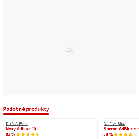
Podobné produkty
Další AdBlue
Další AdBlue
Noxy Adblue 10 l
Sheron AdBlue s n
93 %
79 %