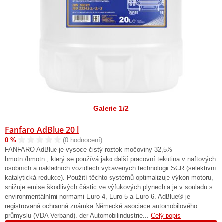
Galerie 1/2
Fanfaro AdBlue 20 l
0 %
(0 hodnocení)
FANFARO AdBlue je vysoce čistý roztok močoviny 32,5%
hmotn./hmotn., který se používá jako další pracovní tekutina v naftových
osobních a nákladních vozidlech vybavených technologií SCR (selektivní
katalytická redukce). Použití těchto systémů optimalizuje výkon motoru,
snižuje emise škodlivých částic ve výfukových plynech a je v souladu s
environmentálními normami Euro 4, Euro 5 a Euro 6. AdBlue® je
registrovaná ochranná známka Německé asociace automobilového
průmyslu (VDA Verband). der Automobilindustrie...
Celý popis