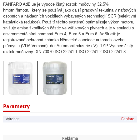
FANFARO AdBlue je vysoce čistý roztok močoviny 32,5%
hmotn./hmotn., který se používá jako další pracovní tekutina v naftových
osobních a nákladních vozidlech vybavených technologií SCR (selektivní
katalytická redukce). Použití těchto systémů optimalizuje výkon motoru,
snižuje emise škodlivých částic ve výfukových plynech a je v souladu s
environmentálními normami Euro 4, Euro 5 a Euro 6. AdBlue® je
registrovaná ochranná známka Německé asociace automobilového
průmyslu (VDA Verband). der Automobilindustrie eV). TYP Vysoce čistý
roztok močoviny DIN 70070 ISO 22241-1 ISO 22241-2 ISO 22241-3
Parametry
Výrobce
Fanfaro