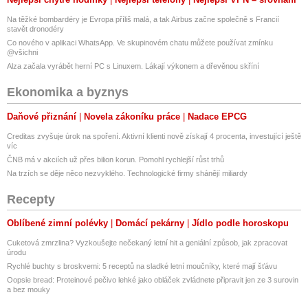
Na těžké bombardéry je Evropa příliš malá, a tak Airbus začne společně s Francií
stavět dronodéry
Co nového v aplikaci WhatsApp. Ve skupinovém chatu můžete používat zmínku
@všichni
Alza začala vyrábět herní PC s Linuxem. Lákají výkonem a dřevěnou skříní
Ekonomika a byznys
Daňové přiznání
Novela zákoníku práce
Nadace EPCG
Creditas zvyšuje úrok na spoření. Aktivní klienti nově získají 4 procenta, investující ještě
víc
ČNB má v akciích už přes bilion korun. Pomohl rychlejší růst trhů
Na trzích se děje něco nezvyklého. Technologické firmy shánějí miliardy
Recepty
Oblíbené zimní polévky
Domácí pekárny
Jídlo podle horoskopu
Cuketová zmrzlina? Vyzkoušejte nečekaný letní hit a geniální způsob, jak zpracovat
úrodu
Rychlé buchty s broskvemi: 5 receptů na sladké letní moučníky, které mají šťávu
Oopsie bread: Proteinové pečivo lehké jako obláček zvládnete připravit jen ze 3 surovin
a bez mouky