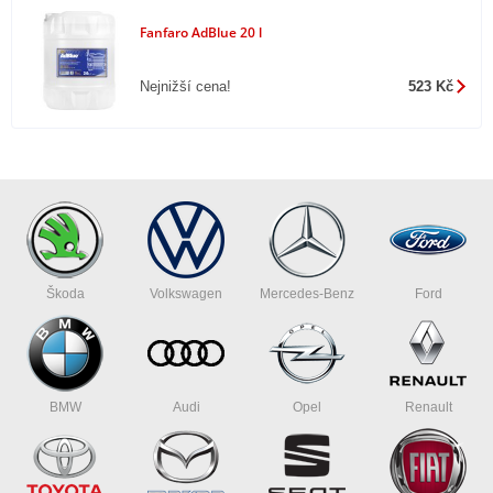
Fanfaro AdBlue 20 l
Nejnižší cena!
523 Kč
Škoda
Volkswagen
Mercedes-Benz
Ford
BMW
Audi
Opel
Renault