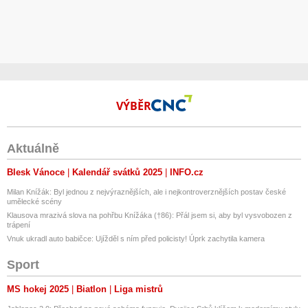
VÝBĚR
Aktuálně
Blesk Vánoce
Kalendář svátků 2025
INFO.cz
Milan Knížák: Byl jednou z nejvýraznějších, ale i nejkontroverznějších postav české
umělecké scény
Klausova mrazivá slova na pohřbu Knížáka (†86): Přál jsem si, aby byl vysvobozen z
trápení
Vnuk ukradl auto babičce: Ujížděl s ním před policisty! Úprk zachytila kamera
Sport
MS hokej 2025
Biatlon
Liga mistrů