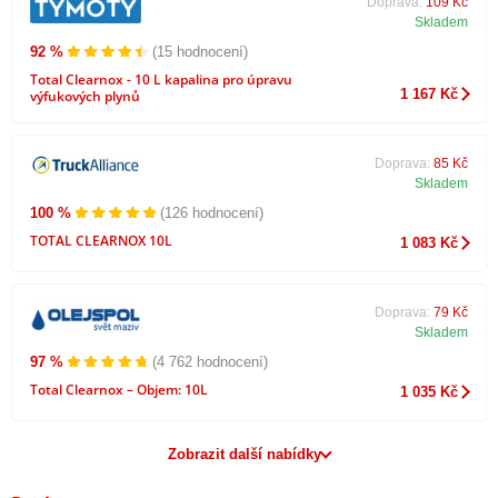
Doprava:
109 Kč
Skladem
92 %
(15 hodnocení)
Total Clearnox - 10 L kapalina pro úpravu
1 167 Kč
výfukových plynů
Doprava:
85 Kč
Skladem
100 %
(126 hodnocení)
TOTAL CLEARNOX 10L
1 083 Kč
Doprava:
79 Kč
Skladem
97 %
(4 762 hodnocení)
Total Clearnox – Objem: 10L
1 035 Kč
Zobrazit další nabídky