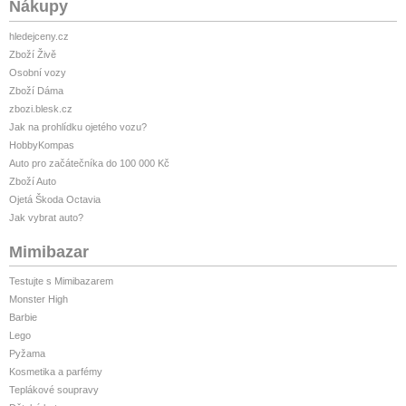
Nákupy
hledejceny.cz
Zboží Živě
Osobní vozy
Zboží Dáma
zbozi.blesk.cz
Jak na prohlídku ojetého vozu?
HobbyKompas
Auto pro začátečníka do 100 000 Kč
Zboží Auto
Ojetá Škoda Octavia
Jak vybrat auto?
Mimibazar
Testujte s Mimibazarem
Monster High
Barbie
Lego
Pyžama
Kosmetika a parfémy
Teplákové soupravy