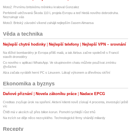
Moto2: Prvnímu britskému tréninku kraloval Gonzalez
Perfektně udržovaná Škoda 110 L projela Evropu a teď hledá nového dobrodruha.
Nezruinuje vás
Moto3: Britský závodní víkend zahájil nejlepším časem Almansa
Věda a technika
Nejlepší chytré hodinky
Nejlepší telefony
Nejlepší VPN – srovnání
Na těžké bombardéry je Evropa příliš malá, a tak Airbus začne společně s Francií
stavět dronodéry
Co nového v aplikaci WhatsApp. Ve skupinovém chatu můžete používat zmínku
@všichni
Alza začala vyrábět herní PC s Linuxem. Lákají výkonem a dřevěnou skříní
Ekonomika a byznys
Daňové přiznání
Novela zákoníku práce
Nadace EPCG
Creditas zvyšuje úrok na spoření. Aktivní klienti nově získají 4 procenta, investující ještě
víc
ČNB má v akciích už přes bilion korun. Pomohl rychlejší růst trhů
Na trzích se děje něco nezvyklého. Technologické firmy shánějí miliardy
Recepty