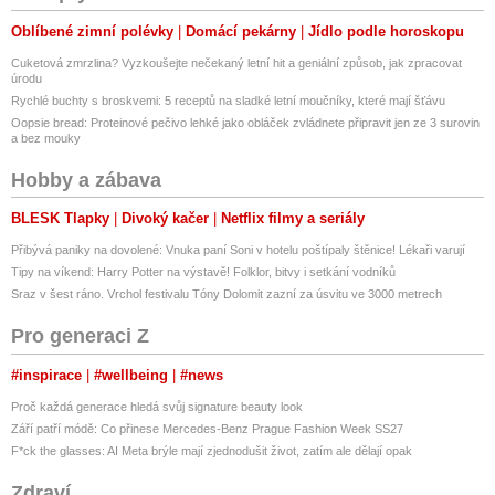
Oblíbené zimní polévky
Domácí pekárny
Jídlo podle horoskopu
Cuketová zmrzlina? Vyzkoušejte nečekaný letní hit a geniální způsob, jak zpracovat
úrodu
Rychlé buchty s broskvemi: 5 receptů na sladké letní moučníky, které mají šťávu
Oopsie bread: Proteinové pečivo lehké jako obláček zvládnete připravit jen ze 3 surovin
a bez mouky
Hobby a zábava
BLESK Tlapky
Divoký kačer
Netflix filmy a seriály
Přibývá paniky na dovolené: Vnuka paní Soni v hotelu poštípaly štěnice! Lékaři varují
Tipy na víkend: Harry Potter na výstavě! Folklor, bitvy i setkání vodníků
Sraz v šest ráno. Vrchol festivalu Tóny Dolomit zazní za úsvitu ve 3000 metrech
Pro generaci Z
#inspirace
#wellbeing
#news
Proč každá generace hledá svůj signature beauty look
Září patří módě: Co přinese Mercedes-Benz Prague Fashion Week SS27
F*ck the glasses: AI Meta brýle mají zjednodušit život, zatím ale dělají opak
Zdraví