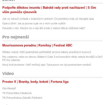
Podpořte dětskou imunitu
Babské rady proti nachlazení
S čím
vším pomůže rýmovník
Jak se zdravě zchladit v tropických vedrech: Co pomáhá a kdy už riskujete úpal
Úpal a úžeh: Jak je poznat a jak se z nich rychle vyléčit
Parazité v nás: Kterým se u nás líbí a kde v našem těle je můžeme najít?
Pro nejmenší
Mourissonova poradna
Komiksy
Festival ABC
Hřbitov velryb: Obří podmořské pohřebiště skrývá miliony pravěkých kytovců
Hry zadarmo, nebo se slevou: Baldur's Gate 3 na konzolích nikdy nebylo levnější a čtyři
PC hry zdarma
Nový král druhohor: Obří mořský plaz Tylosaurus rex byl postrachem oceánů
Video
Prostor X
Branky, body, kokoti
Fortuna liga
Oto Klempíř
TK Prima Klára Cibulková
TK Prima Andrea Zdeněk Pohlreich