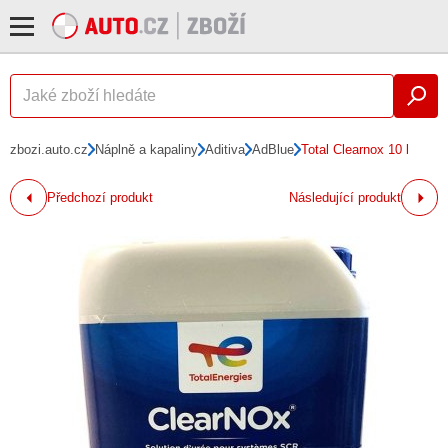
zbozi.auto.cz
Náplně a kapaliny
Aditiva
AdBlue
Total Clearnox 10 l
Předchozí produkt
Následující produkt