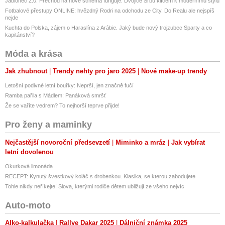
Jablonec 2.0: Přechod na nové schéma funguje. Dvojice Srbů klíčem k modernímu stylu
Fotbalové přestupy ONLINE: hvězdný Rodri na odchodu ze City. Do Realu ale nejspíš
nejde
Kuchta do Polska, zájem o Haraslína z Arábie. Jaký bude nový trojzubec Sparty a co
kapitánství?
Móda a krása
Jak zhubnout
Trendy nehty pro jaro 2025
Nové make-up trendy
Letošní podivné letní bouřky: Neprší, jen značně fučí
Ramba pařila s Mádlem: Panáková smršť
Že se vaříte vedrem? To nejhorší teprve přijde!
Pro ženy a maminky
Nejčastější novoroční předsevzetí
Miminko a mráz
Jak vybírat
letní dovolenou
Okurková limonáda
RECEPT: Kynutý švestkový koláč s drobenkou. Klasika, se kterou zabodujete
Tohle nikdy neříkejte! Slova, kterými rodiče dětem ubližují ze všeho nejvíc
Auto-moto
Alko-kalkulačka
Rallye Dakar 2025
Dálniční známka 2025