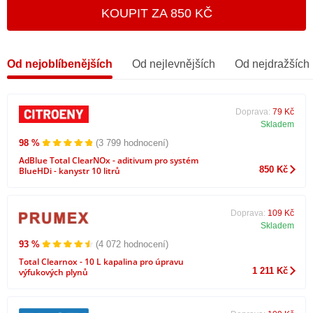
KOUPIT ZA 850 KČ
Od nejoblíbenějších
Od nejlevnějších
Od nejdražších
Doprava:
79 Kč
Skladem
98 %
(3 799 hodnocení)
AdBlue Total ClearNOx - aditivum pro systém
850 Kč
BlueHDi - kanystr 10 litrů
Doprava:
109 Kč
Skladem
93 %
(4 072 hodnocení)
Total Clearnox - 10 L kapalina pro úpravu
1 211 Kč
výfukových plynů