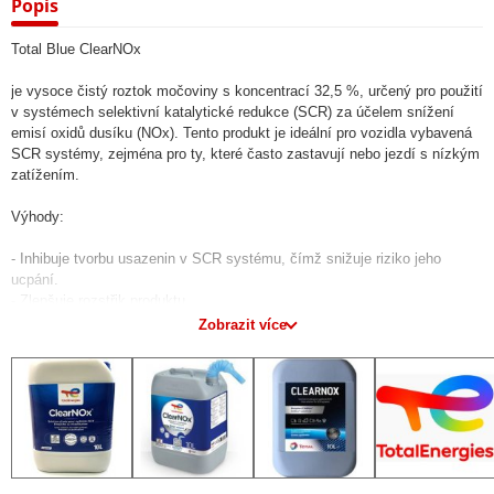
Popis
Total Blue ClearNOx
je vysoce čistý roztok močoviny s koncentrací 32,5 %, určený pro použití
v systémech selektivní katalytické redukce (SCR) za účelem snížení
emisí oxidů dusíku (NOx). Tento produkt je ideální pro vozidla vybavená
SCR systémy, zejména pro ty, které často zastavují nebo jezdí s nízkým
zatížením.
Výhody:
- Inhibuje tvorbu usazenin v SCR systému, čímž snižuje riziko jeho
ucpání.
- Zlepšuje rozstřik produktu.
- Zajišťuje optimální provoz vozidla.
Zobrazit více
- Je mísitelný s AdBlue, avšak po naředění ztrácí své specifické
vlastnosti.
- Spotřeba Total Blue ClearNOx se pohybuje mezi 3 a 8 % spotřeby nafty,
v závislosti na konstrukci motoru a provozním cyklu.
Technické parametry:
- **Technologie:** Roztok na bázi močoviny
- **Chemický typ:** Močovina