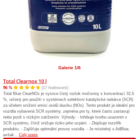
Galerie 1/6
Total Clearnox 10 l
96 %
(17 hodnocení)
Total Blue ClearNOx je vysoce čistý roztok močoviny s koncentrací 32,5
%, určený pro použití v systémech selektivní katalytické redukce (SCR)
za účelem snížení emisí oxidů dusíku (NOx). Tento produkt je ideální pro
vozidla vybavená SCR systémy, zejména pro ty, které často zastavují
nebo jezdí s nízkým zatížením. Výhody: - Inhibuje tvorbu usazenin v
SCR systému, čímž snižuje riziko jeho ucpání. - Zlepšuje rozstřik
produktu. - Zajišťuje optimální provoz vozidla. - Je mísitelný s AdBlue,
avšak...
Celý popis