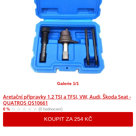
Galerie 1/1
Aretační přípravky 1.2 TSI a TFSI, VW, Audi, Škoda Seat -
QUATROS QS10661
0 %
(0 hodnocení)
KOUPIT ZA 254 KČ