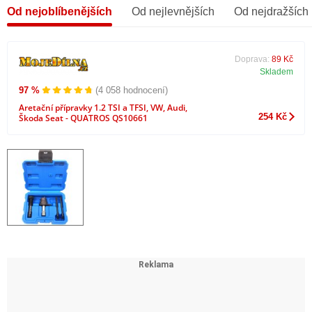
Od nejoblíbenějších
Od nejlevnějších
Od nejdražších
Doprava:
89 Kč
Skladem
97 %
(4 058 hodnocení)
Aretační přípravky 1.2 TSI a TFSI, VW, Audi,
254 Kč
Škoda Seat - QUATROS QS10661