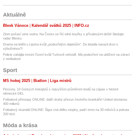
Aktuálně
Blesk Vánoce
Kalendář svátků 2025
INFO.cz
Zlom počasí utne vedra: Na Česko se řítí silné bouřky s přívalovými dešti! Sledujte
radar Blesku
Drama na letišti u Lipska kvůli „podezřelým objektům“. Do letadla narazil dron s
výbušninou?!
Policie zahájila trestní řízení kvůli Turkově nehodě. Má podezření na ublížení na zdraví
z nedbalosti
Sport
MS hokej 2025
Biatlon
Liga mistrů
Persony. 10 českých hokejistů s nejvyšším průměrem bodů na zápas v historii
německé DEL
Fotbalové přestupy ONLINE: další drahý přesun českého brankáře! United dostanou
400 milionů
Fotbalový skandál ONLINE: Šigut zná délku stopky, padl i trest na 30 měsíců a pokuta
200 tisíc
Móda a krása