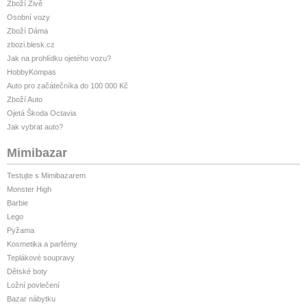
Zboží Živě
Osobní vozy
Zboží Dáma
zbozi.blesk.cz
Jak na prohlídku ojetého vozu?
HobbyKompas
Auto pro začátečníka do 100 000 Kč
Zboží Auto
Ojetá Škoda Octavia
Jak vybrat auto?
Mimibazar
Testujte s Mimibazarem
Monster High
Barbie
Lego
Pyžama
Kosmetika a parfémy
Teplákové soupravy
Dětské boty
Ložní povlečení
Bazar nábytku