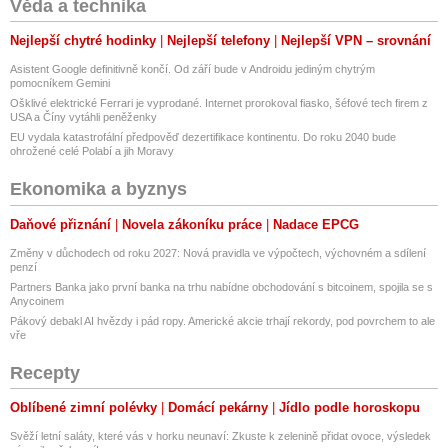
Věda a technika
Nejlepší chytré hodinky
Nejlepší telefony
Nejlepší VPN – srovnání
Asistent Google definitivně končí. Od září bude v Androidu jediným chytrým
pomocníkem Gemini
Ošklivé elektrické Ferrari je vyprodané. Internet prorokoval fiasko, šéfové tech firem z
USA a Číny vytáhli peněženky
EU vydala katastrofální předpověď dezertifikace kontinentu. Do roku 2040 bude
ohrožené celé Polabí a jih Moravy
Ekonomika a byznys
Daňové přiznání
Novela zákoníku práce
Nadace EPCG
Změny v důchodech od roku 2027: Nová pravidla ve výpočtech, výchovném a sdílení
penzí
Partners Banka jako první banka na trhu nabídne obchodování s bitcoinem, spojila se s
Anycoinem
Pákový debakl AI hvězdy i pád ropy. Americké akcie trhají rekordy, pod povrchem to ale
vře
Recepty
Oblíbené zimní polévky
Domácí pekárny
Jídlo podle horoskopu
Svěží letní saláty, které vás v horku neunaví: Zkuste k zelenině přidat ovoce, výsledek