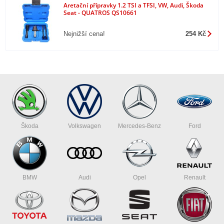
Aretační přípravky 1.2 TSI a TFSI, VW, Audi, Škoda
Seat - QUATROS QS10661
Nejnižší cena!
254 Kč
Škoda
Volkswagen
Mercedes-Benz
Ford
BMW
Audi
Opel
Renault