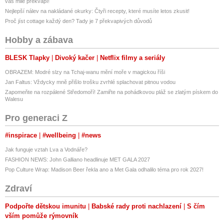
vás mile překvapí!
Nejlepší nálev na nakládané okurky: Čtyři recepty, které musíte letos zkusit!
Proč jíst cottage každý den? Tady je 7 překvapivých důvodů
Hobby a zábava
BLESK Tlapky
Divoký kačer
Netflix filmy a seriály
OBRAZEM: Modré slzy na Tchaj-wanu mění moře v magickou říši
Jan Faltus: Vždycky mně přišlo trošku zvrhlé splachovat pitnou vodou
Zapomeňte na rozpálené Středomoří! Zamiřte na pohádkovou pláž se zlatým pískem do
Walesu
Pro generaci Z
#inspirace
#wellbeing
#news
Jak funguje vztah Lva a Vodnáře?
FASHION NEWS: John Galliano headlinuje MET GALA 2027
Pop Culture Wrap: Madison Beer řekla ano a Met Gala odhalilo téma pro rok 2027!
Zdraví
Podpořte dětskou imunitu
Babské rady proti nachlazení
S čím
vším pomůže rýmovník