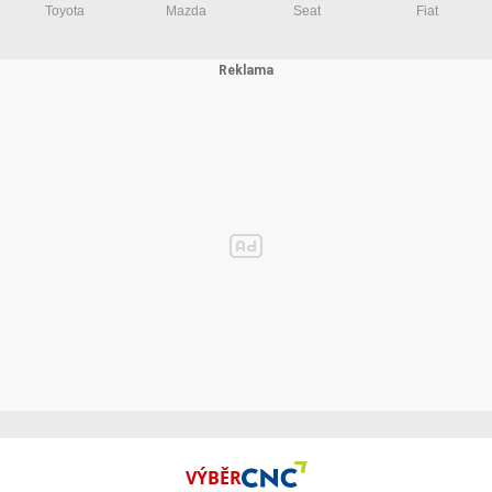
Toyota
Mazda
Seat
Fiat
VÝBĚR