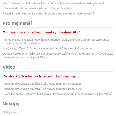
Jak se zdravě zchladit v tropických vedrech: Co pomáhá a kdy už riskujete úpal
Úpal a úžeh: Jak je poznat a jak se z nich rychle vyléčit
Parazité v nás: Kterým se u nás líbí a kde v našem těle je můžeme najít?
Pro nejmenší
Mourissonova poradna
Komiksy
Festival ABC
Pomozte Salierimu začít nový život v Americe. Mafia: The Old Country odhaluje obsah
rozšíření těsně před vydáním
Nový traktor Zetor 6: Brněnská legenda slaví 80 let a jezdí skoro sama
Ostuda Xboxu One může Microsoftu pomoci v další bitvě s PlayStationem. Převod disků
do digitálu se rýsoval již před 13 lety
Video
Prostor X
Branky, body, kokoti
Fortuna liga
Podvodníci vylákali z důvěřivců až stovky milionů. (srpen 2026)
Podvodníci vylákali z důvěřivců až stovky milionů. (srpen 2026)
Uvěřili falešnému Babišovi, Marešovi a Drábové podvodníkům naposílali desítky milionů
Nákupy
hledejceny.cz