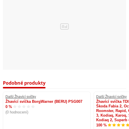
Podobné produkty
Další Žhavící svíčky
Další Žhavící svíčky
Žhavící svíčka BorgWarner (BERU) PSG007
Žhavící svíčka T
Škoda Fabia 2, Oct
0 %
Roomster, Rapid, 
(0 hodnocení)
3, Kodiaq, Karoq, 
Kodiaq 2, Superb 
100 %