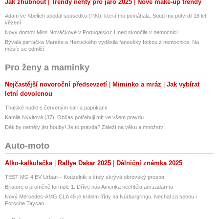
Jak zhubnout
Trendy nehty pro jaro 2025
Nové make-up trendy
Adam ve Kbelích ubodal sousedku (†90), která mu pomáhala. Soud mu potvrdil 18 let
vězení
Nový domov Miss Nováčkové v Portugalsku: Hned skončila v nemocnici
Bývalá parťačka Mareše a Hezuckého vyděsila fanoušky fotkou z nemocnice. Na
měsíc se odmlčí
Pro ženy a maminky
Nejčastější novoroční předsevzetí
Miminko a mráz
Jak vybírat
letní dovolenou
Thajské nudle s červeným kari a paprikami
Kamila Nývltová (37): Občas potřebuji mít ve všem pravdu...
Děti by neměly jíst houby! Je to pravda? Záleží na věku a množství
Auto-moto
Alko-kalkulačka
Rallye Dakar 2025
Dálniční známka 2025
TEST MG 4 EV Urban – Kouzelník s čísly skrývá obrovský prostor
Briatore o proměně formule 1: Dříve nás Amerika nechtěla ani zadarmo
Nový Mercedes-AMG CLA 45 je králem třídy na Nürburgringu. Nechal za sebou i
Porsche Taycan