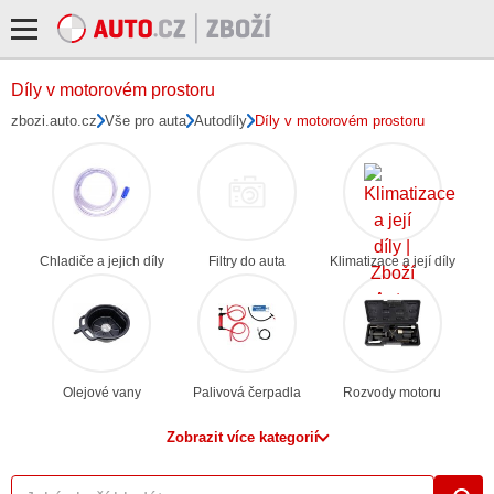
Díly v motorovém prostoru
zbozi.auto.cz
Vše pro auta
Autodíly
Díly v motorovém prostoru
Chladiče a jejich díly
Filtry do auta
Klimatizace a její díly
Olejové vany
Palivová čerpadla
Rozvody motoru
Zobrazit více kategorií