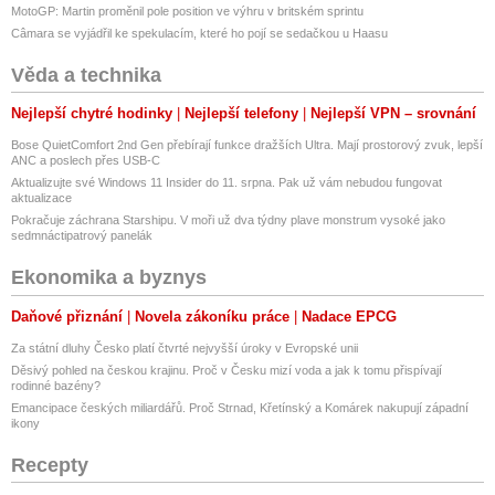
MotoGP: Martin proměnil pole position ve výhru v britském sprintu
Câmara se vyjádřil ke spekulacím, které ho pojí se sedačkou u Haasu
Věda a technika
Nejlepší chytré hodinky
Nejlepší telefony
Nejlepší VPN – srovnání
Bose QuietComfort 2nd Gen přebírají funkce dražších Ultra. Mají prostorový zvuk, lepší
ANC a poslech přes USB-C
Aktualizujte své Windows 11 Insider do 11. srpna. Pak už vám nebudou fungovat
aktualizace
Pokračuje záchrana Starshipu. V moři už dva týdny plave monstrum vysoké jako
sedmnáctipatrový panelák
Ekonomika a byznys
Daňové přiznání
Novela zákoníku práce
Nadace EPCG
Za státní dluhy Česko platí čtvrté nejvyšší úroky v Evropské unii
Děsivý pohled na českou krajinu. Proč v Česku mizí voda a jak k tomu přispívají
rodinné bazény?
Emancipace českých miliardářů. Proč Strnad, Křetínský a Komárek nakupují západní
ikony
Recepty