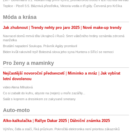
Zlín - Bohemians 0:2. Klokani mají první výhru, premiérovou trefou v lize rozhodl Mirvald
Teplice - Plzeň 5:5. Bláznivá přestřelka, Viktoria vedla o tři góly. Červená pro Krčíka
Móda a krása
Jak zhubnout
Trendy nehty pro jaro 2025
Nové make-up trendy
Navracel domů mrtvá těla Ukrajinců i Rusů: Smrt válečného hrdiny oznámila zdrcená
manželka
Brutální napadení Soukupa. Právník Agáty promluvil
Biden kvůli rakovině trpí! Bolestná slova jeho syna Huntera o šířící se nemoci
Pro ženy a maminky
Nejčastější novoroční předsevzetí
Miminko a mráz
Jak vybírat
letní dovolenou
video Alena Mihulová
Co si zabalit do kufru, abyste na (nejen) u moře zazářily...
Salát s koprem a dresinkem ze zakysané smetany
Auto-moto
Alko-kalkulačka
Rallye Dakar 2025
Dálniční známka 2025
Výhřev, čidla a stačí, říká průzkum. Pokročilá elektronika není prioritou zákazníků