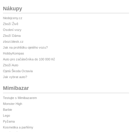
Nákupy
hledejceny.cz
Zboží Živě
Osobní vozy
Zboží Dáma
zbozi.blesk.cz
Jak na prohlídku ojetého vozu?
HobbyKompas
Auto pro začátečníka do 100 000 Kč
Zboží Auto
Ojetá Škoda Octavia
Jak vybrat auto?
Mimibazar
Testujte s Mimibazarem
Monster High
Barbie
Lego
Pyžama
Kosmetika a parfémy