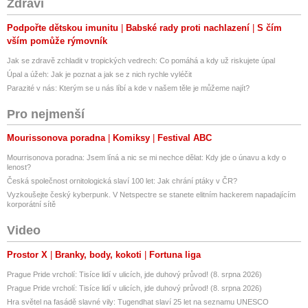
Zdraví
Podpořte dětskou imunitu
Babské rady proti nachlazení
S čím
vším pomůže rýmovník
Jak se zdravě zchladit v tropických vedrech: Co pomáhá a kdy už riskujete úpal
Úpal a úžeh: Jak je poznat a jak se z nich rychle vyléčit
Parazité v nás: Kterým se u nás líbí a kde v našem těle je můžeme najít?
Pro nejmenší
Mourissonova poradna
Komiksy
Festival ABC
Mourrisonova poradna: Jsem líná a nic se mi nechce dělat: Kdy jde o únavu a kdy o
lenost?
Česká společnost ornitologická slaví 100 let: Jak chrání ptáky v ČR?
Vyzkoušejte český kyberpunk. V Netspectre se stanete elitním hackerem napadajícím
korporátní sítě
Video
Prostor X
Branky, body, kokoti
Fortuna liga
Prague Pride vrcholí: Tisíce lidí v ulicích, jde duhový průvod! (8. srpna 2026)
Prague Pride vrcholí: Tisíce lidí v ulicích, jde duhový průvod! (8. srpna 2026)
Hra světel na fasádě slavné vily: Tugendhat slaví 25 let na seznamu UNESCO