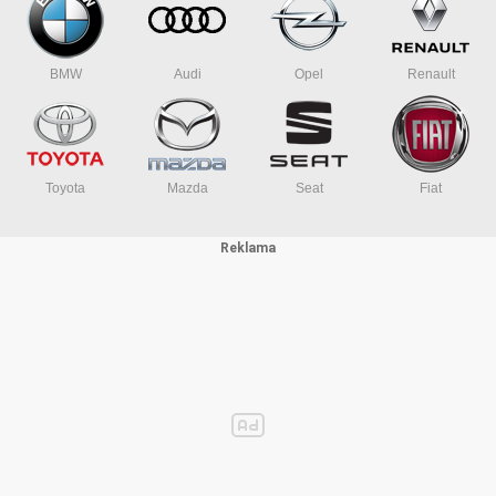
BMW
Audi
Opel
Renault
Toyota
Mazda
Seat
Fiat