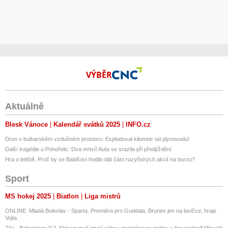
VÝBĚR
Aktuálně
Blesk Vánoce
Kalendář svátků 2025
INFO.cz
Dron v bulharském vzdušném prostoru: Explodoval kilometr od plynovodu!
Další tragédie u Pohořelic: Dva mrtví! Auta se srazila při předjíždění
Hra o letiště. Proč by se Babišovi hodilo dát část ruzyňských akcií na burzu?
Sport
MS hokej 2025
Biatlon
Liga mistrů
ONLINE: Mladá Boleslav - Sparta. Premiéra pro Guddala. Brunes jen na lavičce, hraje
Vojta