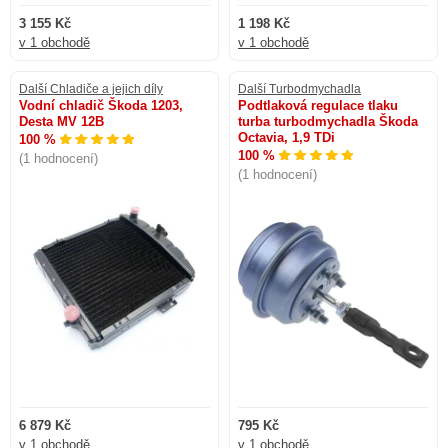
3 155 Kč
1 198 Kč
v 1 obchodě
v 1 obchodě
Další Chladiče a jejich díly
Další Turbodmychadla
Vodní chladič Škoda 1203,
Podtlaková regulace tlaku
Desta MV 12B
turba turbodmychadla Škoda
Octavia, 1,9 TDi
100 %
100 %
(1 hodnocení)
(1 hodnocení)
6 879 Kč
795 Kč
v 1 obchodě
v 1 obchodě