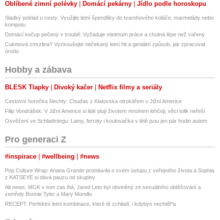
Oblíbené zimní polévky
Domácí pekárny
Jídlo podle horoskopu
Sladký poklad u cesty: Využijte letní špendlíky do tvarohového koláče, marmelády nebo
kompotu
Domácí kečup pečený v troubě: Vyžaduje minimum práce a chutná lépe než vařený
Cuketová zmrzlina? Vyzkoušejte nečekaný letní hit a geniální způsob, jak zpracovat
úrodu
Hobby a zábava
BLESK Tlapky
Divoký kačer
Netflix filmy a seriály
Cestovní horečka šlechty: Chuďas z Klatovska otrokářem v Jižní Americe
Filip Vondrášek: V Jižní Americe si lidé plují životem mnohem lehčeji, věci tolik neřeší
Osvěžení ve Schladmingu: Lamy, ferraty i koulovačka v létě jsou jen pár hodin autem
Pro generaci Z
#inspirace
#wellbeing
#news
Pop Culture Wrap: Ariana Grande promluvila o svém ústupu z veřejného života a Sophia
z KATSEYE si dává pauzu od skupiny
Alt news: MGK v tom zas lítá, Jared Leto byl obviněný ze sexuálního obtěžování a
zemřely Bonnie Tyler a Mary Morello
RECEPT: Perfektní letní kombinace, které tě zchladí, i kdybys nechtěl*a