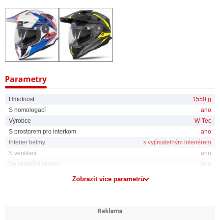
Parametry
Hmotnost
1550 g
S homologací
ano
Výrobce
W-Tec
S prostorem pro interkom
ano
Interier helmy
s vyjímatelným interiérem
S ventilací
ano
Se sluneční clonou
ano
Zobrazit více parametrů