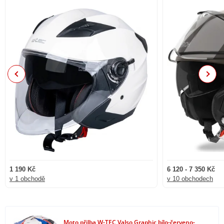
Previous
Next
1 190 Kč
6 120 - 7 350 Kč
v 1 obchodě
v 10 obchodech
Moto přilba W-TEC Valso Graphic bílo-červeno-