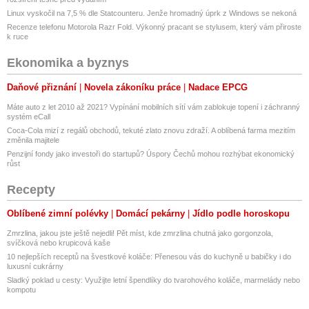
Linux vyskočil na 7,5 % dle Statcounteru. Jenže hromadný úprk z Windows se nekoná
Recenze telefonu Motorola Razr Fold. Výkonný pracant se stylusem, který vám přiroste
k ruce
Ekonomika a byznys
Daňové přiznání
Novela zákoníku práce
Nadace EPCG
Máte auto z let 2010 až 2021? Vypínání mobilních sítí vám zablokuje topení i záchranný
systém eCall
Coca-Cola mizí z regálů obchodů, tekuté zlato znovu zdraží. A oblíbená farma mezitím
změnila majitele
Penzijní fondy jako investoři do startupů? Úspory Čechů mohou rozhýbat ekonomický
růst
Recepty
Oblíbené zimní polévky
Domácí pekárny
Jídlo podle horoskopu
Zmrzlina, jakou jste ještě nejedli! Pět míst, kde zmrzlina chutná jako gorgonzola,
svíčková nebo krupicová kaše
10 nejlepších receptů na švestkové koláče: Přenesou vás do kuchyně u babičky i do
luxusní cukrárny
Sladký poklad u cesty: Využijte letní špendlíky do tvarohového koláče, marmelády nebo
kompotu