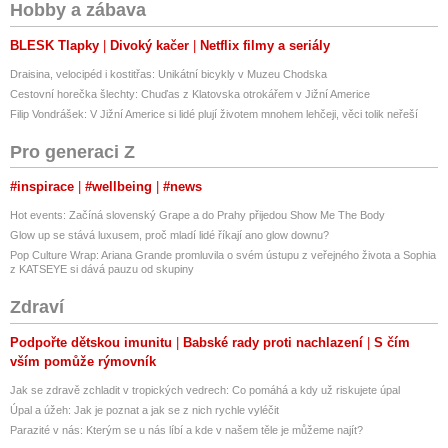
Hobby a zábava
BLESK Tlapky
Divoký kačer
Netflix filmy a seriály
Draisina, velocipéd i kostitřas: Unikátní bicykly v Muzeu Chodska
Cestovní horečka šlechty: Chuďas z Klatovska otrokářem v Jižní Americe
Filip Vondrášek: V Jižní Americe si lidé plují životem mnohem lehčeji, věci tolik neřeší
Pro generaci Z
#inspirace
#wellbeing
#news
Hot events: Začíná slovenský Grape a do Prahy přijedou Show Me The Body
Glow up se stává luxusem, proč mladí lidé říkají ano glow downu?
Pop Culture Wrap: Ariana Grande promluvila o svém ústupu z veřejného života a Sophia
z KATSEYE si dává pauzu od skupiny
Zdraví
Podpořte dětskou imunitu
Babské rady proti nachlazení
S čím
vším pomůže rýmovník
Jak se zdravě zchladit v tropických vedrech: Co pomáhá a kdy už riskujete úpal
Úpal a úžeh: Jak je poznat a jak se z nich rychle vyléčit
Parazité v nás: Kterým se u nás líbí a kde v našem těle je můžeme najít?