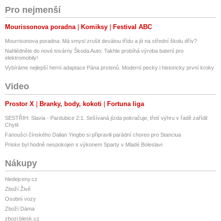
Pro nejmenší
Mourissonova poradna
Komiksy
Festival ABC
Mourrisonova poradna: Má smysl zrušit devátou třídu a jít na střední školu dřív?
Nahlédněte do nové továrny Škoda Auto: Takhle probíhá výroba baterií pro
elektromobily!
Vybíráme nejlepší herní adaptace Pána prstenů. Moderní pecky i historicky první kroky
Video
Prostor X
Branky, body, kokoti
Fortuna liga
SESTŘIH: Slavia - Pardubice 2:1. Sešívaná jízda pokračuje, třetí výhru v řadě zařídil
Chytil
Fanoušci čínského Dalian Yingbo si připravili parádní choreo pro Stanciua
Priske byl hodně nespokojen s výkonem Sparty v Mladé Boleslavi
Nákupy
hledejceny.cz
Zboží Živě
Osobní vozy
Zboží Dáma
zbozi.blesk.cz