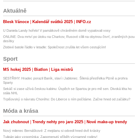
Aktuálně
Blesk Vánoce
Kalendář svátků 2025
INFO.cz
U Daniela Landy hořelo! V památkově chráněném domě vypalovali vosy
ONLINE: Dva mrtví po útoku na Charkov, Rusové cílili na obytnou čtvrť, zraněných jsou
desítky
Zlobivé batole řádilo v letadle: Společnost zrušila let všem cestujícím!
Sport
MS hokej 2025
Biatlon
Liga mistrů
SESTŘIHY: Hradec porazil Baník, slaví i Jablonec. Šílená přestřelka Plzně a prohra
Sparty
Sekáč si zase užívá českou kabinu: Úspěch se Spartou je pro mě sen. Divoká léta ho
stála NHL
Trpišovský o návratu Chorého: Do Liberce s ním počítáme. Začne hned od začátku?
Móda a krása
Jak zhubnout
Trendy nehty pro jaro 2025
Nové make-up trendy
Nový milenec Bernáškové: Z mejdanu si odvedl hned dvě krásky
Tulipán jako vzpomínka: Zapomenutý příběh významné rodiny!