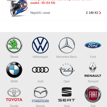
modrá - XS (53-54)
Nejnižší cena!
2 140 Kč
Škoda
Volkswagen
Mercedes-Benz
Ford
BMW
Audi
Opel
Renault
Toyota
Mazda
Seat
Fiat