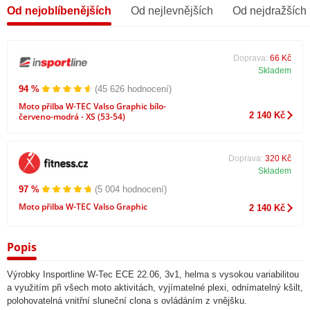
Od nejoblíbenějších
Od nejlevnějších
Od nejdražších
Doprava:
66 Kč
Skladem
94 %
(45 626 hodnocení)
Moto přilba W-TEC Valso Graphic bílo-
2 140 Kč
červeno-modrá - XS (53-54)
Doprava:
320 Kč
Skladem
97 %
(5 004 hodnocení)
Moto přilba W-TEC Valso Graphic
2 140 Kč
Popis
Výrobky Insportline W-Tec ECE 22.06, 3v1, helma s vysokou variabilitou
a využitím při všech moto aktivitách, vyjímatelné plexi, odnímatelný kšilt,
polohovatelná vnitřní sluneční clona s ovládáním z vnějšku.