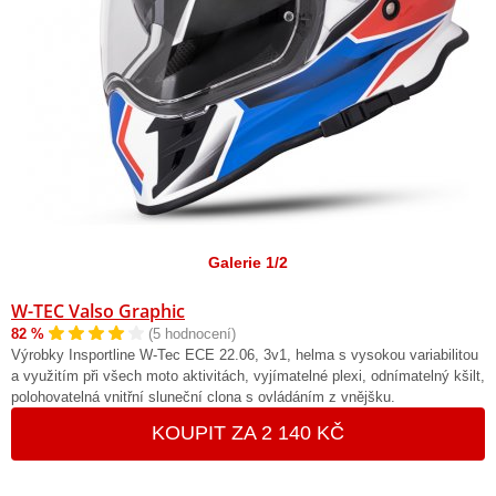
Galerie 1/2
W-TEC Valso Graphic
82 %
(5 hodnocení)
Výrobky Insportline W-Tec ECE 22.06, 3v1, helma s vysokou variabilitou
a využitím při všech moto aktivitách, vyjímatelné plexi, odnímatelný kšilt,
polohovatelná vnitřní sluneční clona s ovládáním z vnějšku.
KOUPIT ZA 2 140 KČ