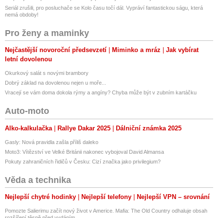
Seriál zrušili, pro posluchače se Kolo času točí dál. Vypráví fantastickou ságu, která
nemá obdoby!
Pro ženy a maminky
Nejčastější novoroční předsevzetí
Miminko a mráz
Jak vybírat
letní dovolenou
Okurkový salát s novými brambory
Dobrý základ na dovolenou nejen u moře...
Vracejí se vám doma dokola rýmy a angíny? Chyba může být v zubním kartáčku
Auto-moto
Alko-kalkulačka
Rallye Dakar 2025
Dálniční známka 2025
Gasly: Nová pravidla zašla příliš daleko
Moto3: Vítězství ve Velké Británii nakonec vybojoval David Almansa
Pokuty zahraničních řidičů v Česku: Cizí značka jako privilegium?
Věda a technika
Nejlepší chytré hodinky
Nejlepší telefony
Nejlepší VPN – srovnání
Pomozte Salierimu začít nový život v Americe. Mafia: The Old Country odhaluje obsah
rozšíření těsně před vydáním