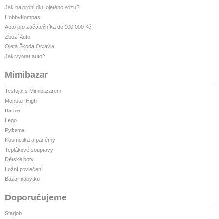
Jak na prohlídku ojetého vozu?
HobbyKompas
Auto pro začátečníka do 100 000 Kč
Zboží Auto
Ojetá Škoda Octavia
Jak vybrat auto?
Mimibazar
Testujte s Mimibazarem
Monster High
Barbie
Lego
Pyžama
Kosmetika a parfémy
Teplákové soupravy
Dětské boty
Ložní povlečení
Bazar nábytku
Doporučujeme
Starjob