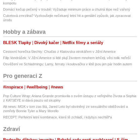
kompotu
Domácí kečup pečený v troubě: Vyžaduje minimum práce a chutná lépe než vařený
Cuketová zmrzlina? Vyzkoušejte nečekaný letní hit a geniální způsob, jak zpracovat
úrodu
Hobby a zábava
BLESK Tlapky
Divoký kačer
Netflix filmy a seriály
Cestovní horečka šlechty: Chuďas z Klatovska otrokářem v Jižní Americe
Filip Vondrášek: V Jižní Americe si lidé plují životem mnohem lehčeji, věci tolik neřeší
Osvěžení ve Schladmingu: Lamy, ferraty i koulovačka v létě jsou jen pár hodin autem
Pro generaci Z
#inspirace
#wellbeing
#news
Pop Culture Wrap: Ariana Grande promluvila o svém ústupu z veřejného života a Sophia
z KATSEYE si dává pauzu od skupiny
Alt news: MGK v tom zas lítá, Jared Leto byl obviněný ze sexuálního obtěžování a
zemřely Bonnie Tyler a Mary Morello
RECEPT: Perfektní letní kombinace, které tě zchladí, i kdybys nechtěl*a
Zdraví
Podpořte dětskou imunitu
Babské rady proti nachlazení
S čím