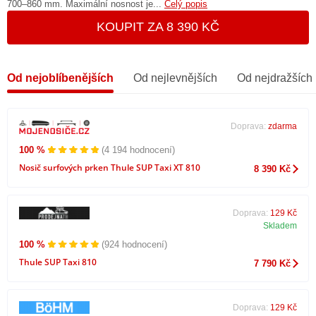
700–860 mm. Maximální nosnost je...
Celý popis
KOUPIT ZA 8 390 KČ
Od nejoblíbenějších
Od nejlevnějších
Od nejdražších
Doprava:
zdarma
100 %
(4 194 hodnocení)
Nosič surfových prken Thule SUP Taxi XT 810
8 390 Kč
Doprava:
129 Kč
Skladem
100 %
(924 hodnocení)
Thule SUP Taxi 810
7 790 Kč
Doprava:
129 Kč