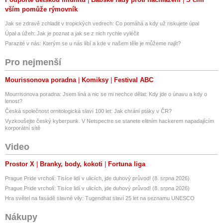
vším pomůže rýmovník
Jak se zdravě zchladit v tropických vedrech: Co pomáhá a kdy už riskujete úpal
Úpal a úžeh: Jak je poznat a jak se z nich rychle vyléčit
Parazité v nás: Kterým se u nás líbí a kde v našem těle je můžeme najít?
Pro nejmenší
Mourissonova poradna
Komiksy
Festival ABC
Mourrisonova poradna: Jsem líná a nic se mi nechce dělat: Kdy jde o únavu a kdy o
lenost?
Česká společnost ornitologická slaví 100 let: Jak chrání ptáky v ČR?
Vyzkoušejte český kyberpunk. V Netspectre se stanete elitním hackerem napadajícím
korporátní sítě
Video
Prostor X
Branky, body, kokoti
Fortuna liga
Prague Pride vrcholí: Tisíce lidí v ulicích, jde duhový průvod! (8. srpna 2026)
Prague Pride vrcholí: Tisíce lidí v ulicích, jde duhový průvod! (8. srpna 2026)
Hra světel na fasádě slavné vily: Tugendhat slaví 25 let na seznamu UNESCO
Nákupy