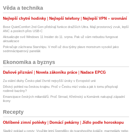
Věda a technika
Nejlepší chytré hodinky
Nejlepší telefony
Nejlepší VPN – srovnání
Bose QuietComfort 2nd Gen přebírají funkce dražších Ultra. Mají prostorový zvuk, lepší
ANC a poslech přes USB-C
Aktualizujte své Windows 11 Insider do 11. srpna. Pak už vám nebudou fungovat
aktualizace
Pokračuje záchrana Starshipu. V moři už dva týdny plave monstrum vysoké jako
sedmnáctipatrový panelák
Ekonomika a byznys
Daňové přiznání
Novela zákoníku práce
Nadace EPCG
Za státní dluhy Česko platí čtvrté nejvyšší úroky v Evropské unii
Děsivý pohled na českou krajinu. Proč v Česku mizí voda a jak k tomu přispívají
rodinné bazény?
Emancipace českých miliardářů. Proč Strnad, Křetínský a Komárek nakupují západní
ikony
Recepty
Oblíbené zimní polévky
Domácí pekárny
Jídlo podle horoskopu
Sladký poklad u cesty: Využijte letní špendlíky do tvarohového koláče, marmelády nebo