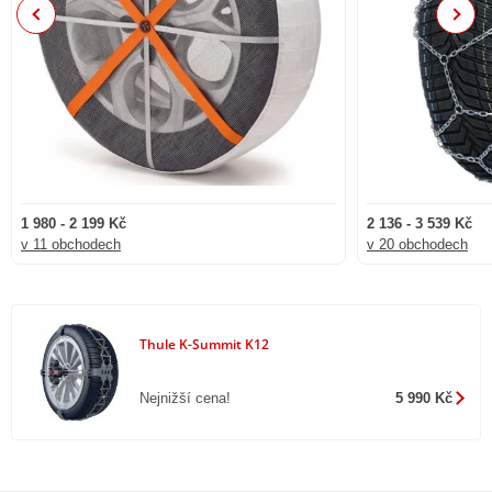
Previous
Next
1 980 - 2 199 Kč
2 136 - 3 539 Kč
v 11 obchodech
v 20 obchodech
Thule K-Summit K12
Nejnižší cena!
5 990 Kč