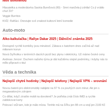
letní dovolenou
Hlasatelka a moderátorka Saskia Burešová (80) - Smrt manžela ji zdrtila! Co jí vrátilo
chuť žít?
Veggie Burritos
KVÍZ: Rafťáci. Otestujte své znalosti kultovní letní komedie
Auto-moto
Alko-kalkulačka
Rallye Dakar 2025
Dálniční známka 2025
Dostupné rychlé kombíky jsou minulostí. Zábava s batohem dnes začíná až nad
milionem korun
Nová čtyřkolka v terénních daciích jezdí bez plynu i elektricky. Už máme české ceny
Andreas Jenzer: Duchem našeho týmu je dát každému stejné podmínky, i kdyby nás to
mělo připravit o titul
Věda a technika
Nejlepší chytré hodinky
Nejlepší telefony
Nejlepší VPN – srovnání
Novou baterii pro elektromobily nabijete na 97 % za pouhých osm minut. Ale jen s
megawattovým zdrojem
Co dělat, když ztratíte mobil na dovolené? Je potřeba znát číslo IMEI a rychle
zablokovat karty
Polovací stůl tam, kde je málo místa. Tenhle má na šířku jen 88 cm a stojí jen 2100 Kč