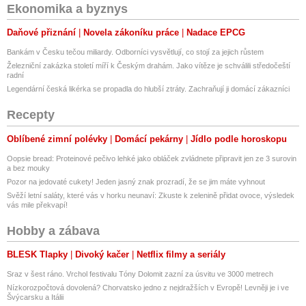
Ekonomika a byznys
Daňové přiznání
Novela zákoníku práce
Nadace EPCG
Bankám v Česku tečou miliardy. Odborníci vysvětlují, co stojí za jejich růstem
Železniční zakázka století míří k Českým drahám. Jako vítěze je schválili středočeští
radní
Legendární česká likérka se propadla do hlubší ztráty. Zachraňují ji domácí zákazníci
Recepty
Oblíbené zimní polévky
Domácí pekárny
Jídlo podle horoskopu
Oopsie bread: Proteinové pečivo lehké jako obláček zvládnete připravit jen ze 3 surovin
a bez mouky
Pozor na jedovaté cukety! Jeden jasný znak prozradí, že se jim máte vyhnout
Svěží letní saláty, které vás v horku neunaví: Zkuste k zelenině přidat ovoce, výsledek
vás mile překvapí!
Hobby a zábava
BLESK Tlapky
Divoký kačer
Netflix filmy a seriály
Sraz v šest ráno. Vrchol festivalu Tóny Dolomit zazní za úsvitu ve 3000 metrech
Nízkorozpočtová dovolená? Chorvatsko jedno z nejdražších v Evropě! Levněji je i ve
Švýcarsku a Itálii