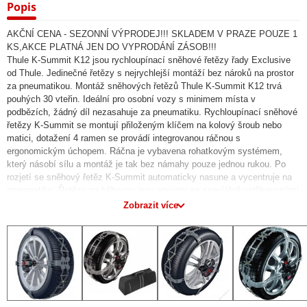
Popis
AKČNÍ CENA - SEZONNÍ VÝPRODEJ!!! SKLADEM V PRAZE POUZE 1
KS,AKCE PLATNÁ JEN DO VYPRODÁNÍ ZÁSOB!!!
Thule K-Summit K12 jsou rychloupínací sněhové řetězy řady Exclusive
od Thule. Jedinečné řetězy s nejrychlejší montáží bez nároků na prostor
za pneumatikou. Montáž sněhových řetězů Thule K-Summit K12 trvá
pouhých 30 vteřin. Ideální pro osobní vozy s minimem místa v
podbězích, žádný díl nezasahuje za pneumatiku. Rychloupínací sněhové
řetězy K-Summit se montují přiloženým klíčem na kolový šroub nebo
matici, dotažení 4 ramen se provádí integrovanou ráčnou s
ergonomickým úchopem. Ráčna je vybavena rohatkovým systémem,
který násobí sílu a montáž je tak bez námahy pouze jednou rukou. Po
rozjetí se sněhový řetěz K-Summit automaticky nasune a vycentruje na
pneumatiku. Řetězy na běhounu jsou spojeny se speciálně vstřikovanými
trakčními destičkami z plastu, destičky mají hroty z tvrdého kovu.
Zobrazit více
Svařované příčky poskytují bezpečné uchycení a lepší záběr na sněhu i
ledu, ocelové napínací pružiny dokonale napnou řetěz na více rozměrů
pneumatik. Ramena lze sklopit a 1 pár sněhových řetězů uložit do odolné
přepravní tašky z nylonu. Žádné adaptery nejsou trvale namontované
během zimní sezony. Součástí dodávky jsou adaptery na 17 mm, 19
mm, 21 mm a 22 mm kolový šroub/matku. Splňuje normy: O-Norm 5117,
CUNA, UNI 11313, TUV. Thule K-Summit K12 - světová špička ve