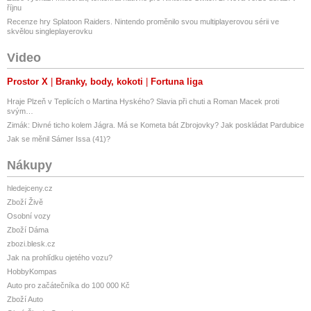
říjnu
Recenze hry Splatoon Raiders. Nintendo proměnilo svou multiplayerovou sérii ve
skvělou singleplayerovku
Video
Prostor X
Branky, body, kokoti
Fortuna liga
Hraje Plzeň v Teplicích o Martina Hyského? Slavia při chuti a Roman Macek proti
svým…
Zimák: Divné ticho kolem Jágra. Má se Kometa bát Zbrojovky? Jak poskládat Pardubice
Jak se měnil Sámer Issa (41)?
Nákupy
hledejceny.cz
Zboží Živě
Osobní vozy
Zboží Dáma
zbozi.blesk.cz
Jak na prohlídku ojetého vozu?
HobbyKompas
Auto pro začátečníka do 100 000 Kč
Zboží Auto