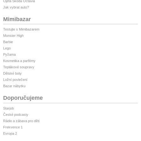
Ojetá Škoda Octavia
Jak vybrat auto?
Mimibazar
Testujte s Mimibazarem
Monster High
Barbie
Lego
Pyžama
Kosmetika a parfémy
Teplákové soupravy
Dětské boty
Ložní povlečení
Bazar nábytku
Doporučujeme
Starjob
České podcasty
Rádio a zábava pro děti
Frekvence 1
Evropa 2