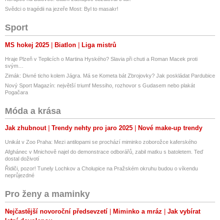
Svědci o tragédii na jezeře Most: Byl to masakr!
Sport
MS hokej 2025
Biatlon
Liga mistrů
Hraje Plzeň v Teplicích o Martina Hyského? Slavia při chuti a Roman Macek proti
svým…
Zimák: Divné ticho kolem Jágra. Má se Kometa bát Zbrojovky? Jak poskládat Pardubice
Nový Sport Magazín: největší triumf Messiho, rozhovor s Gudasem nebo plakát
Pogačara
Móda a krása
Jak zhubnout
Trendy nehty pro jaro 2025
Nové make-up trendy
Unikát v Zoo Praha: Mezi antilopami se prochází miminko zoborožce kaferského
Afghánec v Mnichově najel do demonstrace odborářů, zabil matku s batoletem. Teď
dostal doživotí
Řidiči, pozor! Tunely Lochkov a Cholupice na Pražském okruhu budou o víkendu
neprůjezdné
Pro ženy a maminky
Nejčastější novoroční předsevzetí
Miminko a mráz
Jak vybírat