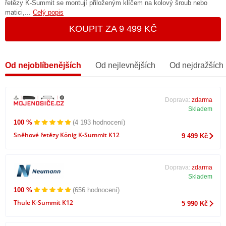
řetězy K-Summit se montují přiloženým klíčem na kolový šroub nebo
matici,...
Celý popis
KOUPIT ZA 9 499 KČ
Od nejoblíbenějších
Od nejlevnějších
Od nejdražších
Doprava:
zdarma
Skladem
100 %
(4 193 hodnocení)
Sněhové řetězy König K-Summit K12
9 499 Kč
Doprava:
zdarma
Skladem
100 %
(656 hodnocení)
Thule K-Summit K12
5 990 Kč