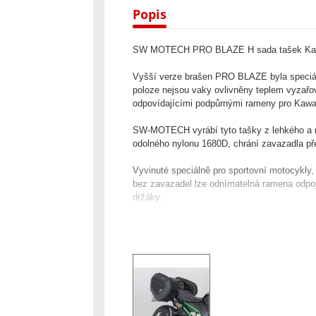
Popis
SW MOTECH PRO BLAZE H sada tašek Kaw
Vyšší verze brašen PRO BLAZE byla speciá
poloze nejsou vaky ovlivněny teplem vyza
odpovídajícími podpůrnými rameny pro Kaw
SW-MOTECH vyrábí tyto tašky z lehkého a ro
odolného nylonu 1680D, chrání zavazadla př
Vyvinuté speciálně pro sportovní motocykly, 
bez zavazadel lze odnímatelná ramena odpoj
držáky.
Speciálně vyvinutá kola vyvinula odnímatel
pás s klikacím zapínáním zajišťují nejlepší 
rychlostech.
-
Podpůrné zbraně BLAZE