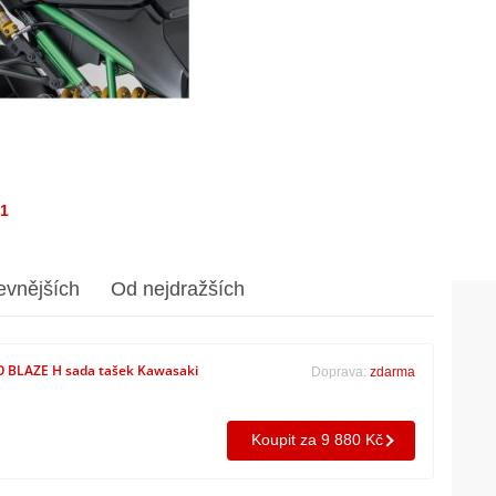
/1
evnějších
Od nejdražších
BLAZE H sada tašek Kawasaki
Doprava:
zdarma
Koupit za 9 880 Kč