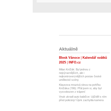
Aktuálně
Blesk Vánoce
Kalendář svátků
2025
INFO.cz
Milan Knížák: Byl jednou z
nejvýraznějších, ale i
nejkontroverznějších postav české
umělecké scény
Klausova mrazivá slova na pohřbu
Knížáka (†86): Přál jsem si, aby byl
vysvobozen z trápení
Vnuk ukradl auto babičce: Ujížděl s ním
před policisty! Úprk zachytila kamera