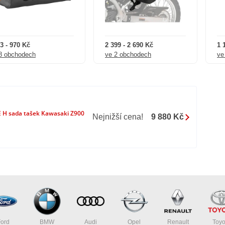
3 - 970 Kč
2 399 - 2 690 Kč
1 
8 obchodech
ve 2 obchodech
ve
3 lb
H sada tašek Kawasaki Z900
Nejnižší cena!
9 880 Kč
Ford
BMW
Audi
Opel
Renault
Toyo