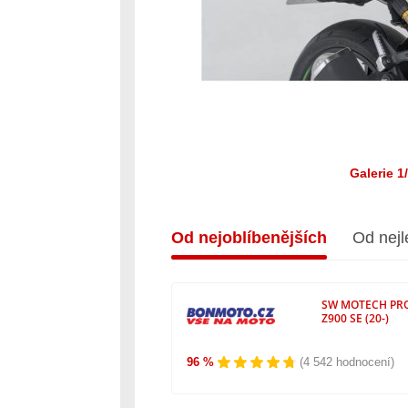
Galerie 1
Od nejoblíbenějších
Od nejl
SW MOTECH PRO 
Z900 SE (20-)
96 %
(4 542 hodnocení)