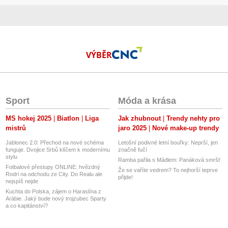
VÝBĚR
Sport
Móda a krása
MS hokej 2025
Biatlon
Liga
Jak zhubnout
Trendy nehty pro
mistrů
jaro 2025
Nové make-up trendy
Jablonec 2.0: Přechod na nové schéma
Letošní podivné letní bouřky: Neprší, jen
funguje. Dvojice Srbů klíčem k modernímu
značně fučí
stylu
Ramba pařila s Mádlem: Panáková smršť
Fotbalové přestupy ONLINE: hvězdný
Že se vaříte vedrem? To nejhorší teprve
Rodri na odchodu ze City. Do Realu ale
přijde!
nejspíš nejde
Kuchta do Polska, zájem o Haraslína z
Arábie. Jaký bude nový trojzubec Sparty
a co kapitánství?