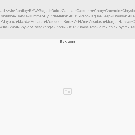
Audi
Avia
Bentley
BMW
Bugatti
Buick
Cadillac
Caterham
Chery
Chevrolet
Chrysle
-Davidson
Honda
Hummer
Hyundai
Infiniti
Isuzu
Iveco
Jaguar
Jeep
Kawasaki
Kia
i
Maybach
Mazda
McLaren
Mercedes-Benz
MG
Mini
Mitsubishi
Morgan
Nissan
O
Setra
Smart
Spyker
SsangYong
Subaru
Suzuki
Škoda
Tata
Tatra
Tesla
Toyota
Tra