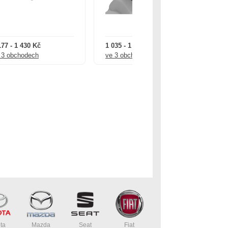
177 - 1 430 Kč
1 035 - 1 089 Kč
2 9
 3 obchodech
ve 3 obchodech
ve
ta
Mazda
Seat
Fiat