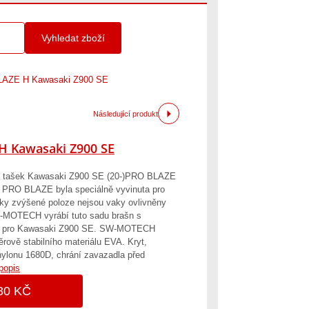
Vyhledat zboží
LAZE H Kawasaki Z900 SE
Následující produkt
H Kawasaki Z900 SE
ašek Kawasaki Z900 SE (20-)PRO BLAZE
 PRO BLAZE byla speciálně vyvinuta pro
y zvýšené poloze nejsou vaky ovlivněny
-MOTECH vyrábí tuto sadu brašn s
ny pro Kawasaki Z900 SE. SW-MOTECH
ěrově stabilního materiálu EVA. Kryt,
ylonu 1680D, chrání zavazadla před
popis
80 KČ