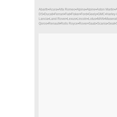
Abarth
Acura
Alfa Romeo
Alpina
Alpine
Aston Martin
DS
Ducati
Ferrari
Fiat
Fisker
Ford
Geely
GMC
Harley
Lancia
Land Rover
Lexus
Lincoln
Lotus
MAN
Maserat
Qoros
Renault
Rolls Royce
Rover
Saab
Scania
Seat