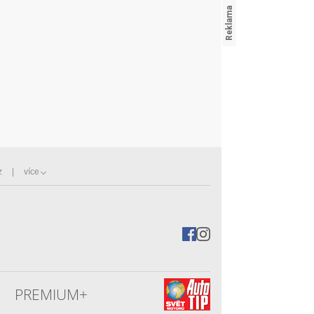
z
více
PREMIUM+