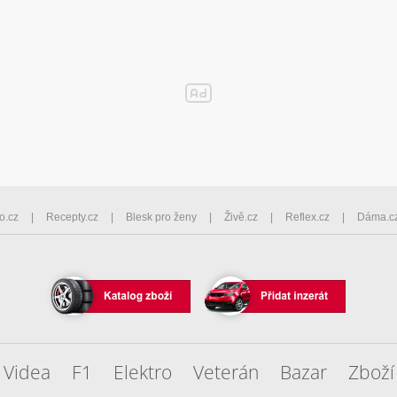
o.cz
Recepty.cz
Blesk pro ženy
Živě.cz
Reflex.cz
Dáma.c
Videa
F1
Elektro
Veterán
Bazar
Zboží