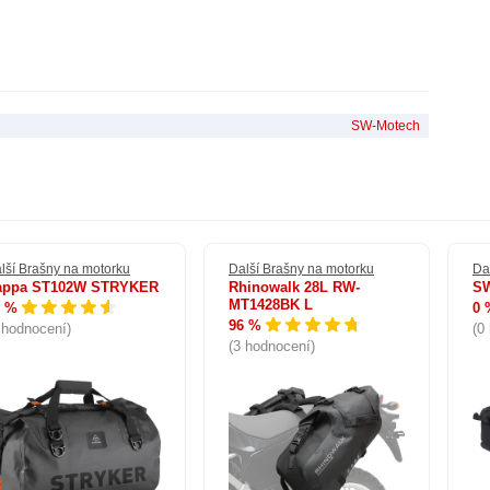
SW-Motech
lší Brašny na motorku
Další Brašny na motorku
Da
appa ST102W STRYKER
Rhinowalk 28L RW-
SW
MT1428BK L
3 %
0 
a
96 %
 hodnocení)
(0
(3 hodnocení)