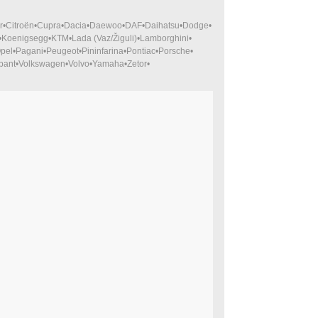
r
Citroën
Cupra
Dacia
Daewoo
DAF
Daihatsu
Dodge
Koenigsegg
KTM
Lada (Vaz/Žiguli)
Lamborghini
pel
Pagani
Peugeot
Pininfarina
Pontiac
Porsche
bant
Volkswagen
Volvo
Yamaha
Zetor