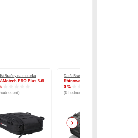
lší Brašny na motorku
Další Brašny na motorku
Dal
-Motech PRO Plus 3-6l
Rhinowalk RW-MT2208
Kr
%
0 %
0 
 hodnocení)
(0 hodnocení)
(0
Next