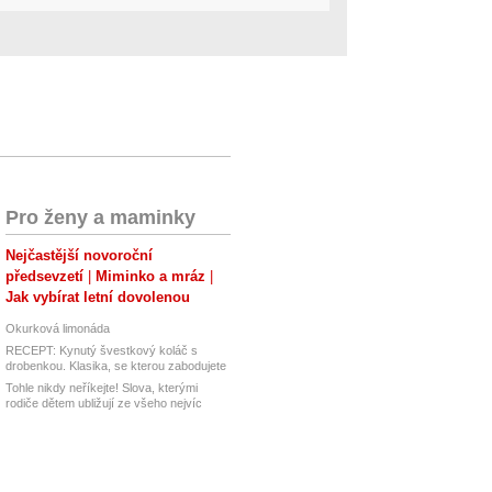
Pro ženy a maminky
Nejčastější novoroční
předsevzetí
Miminko a mráz
Jak vybírat letní dovolenou
Okurková limonáda
RECEPT: Kynutý švestkový koláč s
drobenkou. Klasika, se kterou zabodujete
Tohle nikdy neříkejte! Slova, kterými
rodiče dětem ubližují ze všeho nejvíc