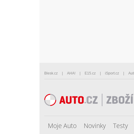
Blesk.cz
AHA!
E15.cz
iSport.cz
Aut
Moje Auto
Novinky
Testy