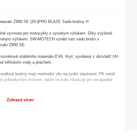
asaki Z900 SE (20-)PRO BLAZE Sada brašny H
lně vyvinuta pro motocykly s vysokým výfukem. Díky zvýšené
řovaným výfukem. SW-MOTECH vyrábí tuto sadu brašn s
asaki Z900 SE.
změrově stabilního materiálu EVA. Kryt, vyrobený z obzvlášť UV-
ed stříkáním vody a prachem.
sedlové brašny mají minimální vliv na jízdní vlastnosti. Při cestě
it jednoduchým krokem, takže na kole zůstávají jen nenápadné
ná opěrná ramena, výkonný háček a poučko a další bezpečnostní
Zobrazit více
přilnavost a zabraňují houpání nebo mávání pytlů – i při vysokých