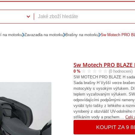
ví na motorku
Zavazadla na motorku
Brašny na motorku
Sw Motech PRO B
Sw Motech PRO BLAZE 
0 %
(0 hodnocení)
SW MOTECH PRO BLAZE H sada t
Sada brašny H Vyšší verze brašen
motocykly s vysokým výfukem. Dík
teplem vyzařovaným výfukem. SW
odpovídajícími podpůrnými rame
vyrábí tyto tašky z lehkého a rozm
vyrobený z obzvlášť UV-odolného n
stříkáním vody a prachem....
Celý 
KOUPIT ZA 9 8