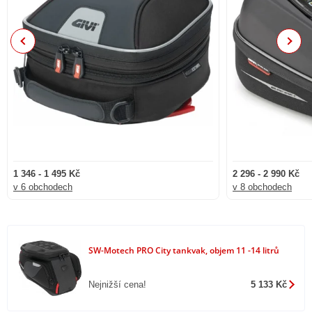
- Síťované přihrádky v interiéru
- Ochrana proti povětrnostním vlivům s dodanou pláštěnkou
Previous
Next
- Robustní rukojeť pro přenášení
- Průchod kabelu vpředu a vzadu
- Lze použít s lankovým zámkem nebo ochranou proti krádeži
Zahrnuto v dodávce
- 1 x PRO City Tank bag
1 346 - 1 495 Kč
2 296 - 2 990 Kč
- 1 x PRO horní kroužek
v 6 obchodech
v 8 obchodech
- 1 x PRO City pláštěnka
- Montážní návod
SW-Motech PRO City tankvak, objem 11 -14 litrů
- Montážní materiál
Podrobnosti
Nejnižší cena!
5 133 Kč
- Materiál: 1680D balistický nylon