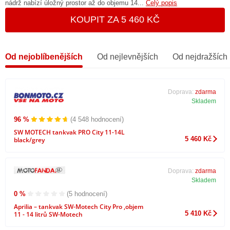
nádrž nabízí úložný prostor až do objemu 14...
Celý popis
KOUPIT ZA 5 460 KČ
Od nejoblíbenějších
Od nejlevnějších
Od nejdražších
Doprava:
zdarma
Skladem
96 %
(4 548 hodnocení)
SW MOTECH tankvak PRO City 11-14L
5 460 Kč
black/grey
Doprava:
zdarma
Skladem
0 %
(5 hodnocení)
Aprilia – tankvak SW-Motech City Pro ,objem
5 410 Kč
11 - 14 litrů SW-Motech