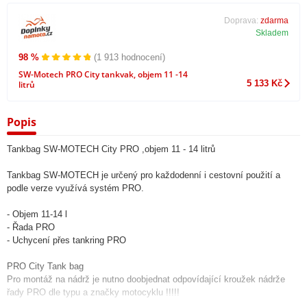
Doprava:
zdarma
Skladem
98 %
(1 913 hodnocení)
SW-Motech PRO City tankvak, objem 11 -14
5 133 Kč
litrů
Popis
Tankbag SW-MOTECH City PRO ,objem 11 - 14 litrů
Tankbag SW-MOTECH je určený pro každodenní i cestovní použití a
podle verze využívá systém PRO.
- Objem 11-14 l
- Řada PRO
- Uchycení přes tankring PRO
PRO City Tank bag
Pro montáž na nádrž je nutno doobjednat odpovídající kroužek nádrže
řady PRO dle typu a značky motocyklu !!!!!