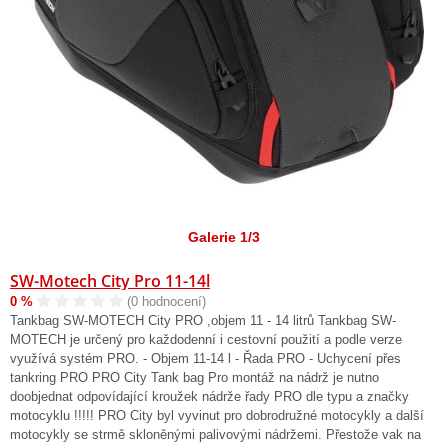
Galerie 1/3
SW-Motech City Pro 11-14l
0 %
(0 hodnocení)
Tankbag SW-MOTECH City PRO ,objem 11 - 14 litrů Tankbag SW-
MOTECH je určený pro každodenní i cestovní použití a podle verze
využívá systém PRO. - Objem 11-14 l - Řada PRO - Uchycení přes
tankring PRO PRO City Tank bag Pro montáž na nádrž je nutno
doobjednat odpovídající kroužek nádrže řady PRO dle typu a značky
motocyklu !!!!! PRO City byl vyvinut pro dobrodružné motocykly a další
motocykly se strmě skloněnými palivovými nádržemi. Přestože vak na