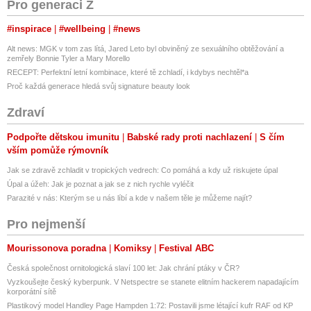
Pro generaci Z
#inspirace
#wellbeing
#news
Alt news: MGK v tom zas lítá, Jared Leto byl obviněný ze sexuálního obtěžování a
zemřely Bonnie Tyler a Mary Morello
RECEPT: Perfektní letní kombinace, které tě zchladí, i kdybys nechtěl*a
Proč každá generace hledá svůj signature beauty look
Zdraví
Podpořte dětskou imunitu
Babské rady proti nachlazení
S čím
vším pomůže rýmovník
Jak se zdravě zchladit v tropických vedrech: Co pomáhá a kdy už riskujete úpal
Úpal a úžeh: Jak je poznat a jak se z nich rychle vyléčit
Parazité v nás: Kterým se u nás líbí a kde v našem těle je můžeme najít?
Pro nejmenší
Mourissonova poradna
Komiksy
Festival ABC
Česká společnost ornitologická slaví 100 let: Jak chrání ptáky v ČR?
Vyzkoušejte český kyberpunk. V Netspectre se stanete elitním hackerem napadajícím
korporátní sítě
Plastikový model Handley Page Hampden 1:72: Postavili jsme létající kufr RAF od KP