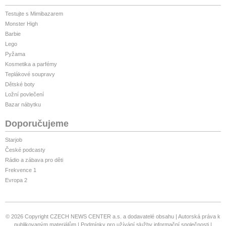
Testujte s Mimibazarem
Monster High
Barbie
Lego
Pyžama
Kosmetika a parfémy
Teplákové soupravy
Dětské boty
Ložní povlečení
Bazar nábytku
Doporučujeme
Starjob
České podcasty
Rádio a zábava pro děti
Frekvence 1
Evropa 2
© 2026 Copyright CZECH NEWS CENTER a.s. a dodavatelé obsahu
Autorská práva k
publikovaným materiálům
Podmínky pro užívání služby informační společnosti