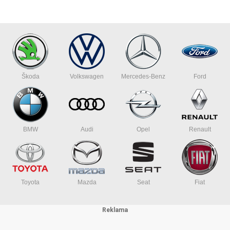
- Barva: černá / šedá
- Velikost: 37,0 x 29,5 x 25,0 cm / 14.6 x 11.6 x 9.8 in
- Celková hmotnost: 1,3 kg / 2,8 lb
- Celkový objem: 11,0-14,0 l
Škoda
Volkswagen
Mercedes-Benz
Ford
Poznámka
- Pro montáž na nádrž je nutný odpovídající kroužek nádrže PRO.
BMW
Audi
Opel
Renault
Toyota
Mazda
Seat
Fiat