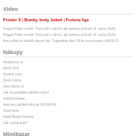
Video
Prostor X
Branky, body, kokoti
Fortuna liga
Prague Pride vrcholí: Tisíce lidí v ulicích, jde duhový průvod! (8. srpna 2026)
Prague Pride vrcholí: Tisíce lidí v ulicích, jde duhový průvod! (8. srpna 2026)
Hra světel na fasádě slavné vily: Tugendhat slaví 25 let na seznamu UNESCO
Nákupy
hledejceny.cz
Zboží Živě
Osobní vozy
Zboží Dáma
zbozi.blesk.cz
Jak na prohlídku ojetého vozu?
HobbyKompas
Auto pro začátečníka do 100 000 Kč
Zboží Auto
Ojetá Škoda Octavia
Jak vybrat auto?
Mimibazar