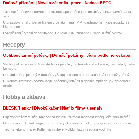
Daňové přiznání
Novela zákoníku práce
Nadace EPCG
Tajemství měnové intervence: obranou japonského jenu chrání Amerika hlavně sama
sebe
U pražských hal chceme hlavně více akcí, lepší VIP i gastronomii, říká evropský šéf
Live Nation
Evropě hrozí rychlá dezertifikace. Do roku 2040 zasáhne i Polabí a jižní Moravu
Recepty
Oblíbené zimní polévky
Domácí pekárny
Jídlo podle horoskopu
Sladký poklad u cesty: Využijte letní špendlíky do tvarohového koláče, marmelády nebo
kompotu
Domácí kečup pečený v troubě: Vyžaduje minimum práce a chutná lépe než vařený
Cuketová zmrzlina? Vyzkoušejte nečekaný letní hit a geniální způsob, jak zpracovat
úrodu
Hobby a zábava
BLESK Tlapky
Divoký kačer
Netflix filmy a seriály
Filip Vondrášek: V Jižní Americe si lidé plují životem mnohem lehčeji, věci tolik neřeší
Osvěžení ve Schladmingu: Lamy, ferraty i koulovačka v létě jsou jen pár hodin autem
Tipy na víkend: Harry Potter na výstavě! Folklor, bitvy i setkání vodníků