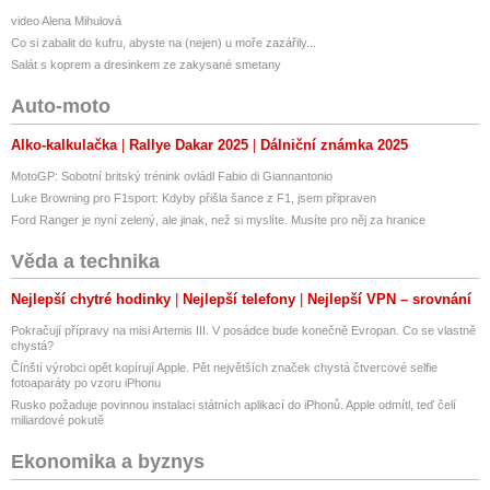
video Alena Mihulová
Co si zabalit do kufru, abyste na (nejen) u moře zazářily...
Salát s koprem a dresinkem ze zakysané smetany
Auto-moto
Alko-kalkulačka
Rallye Dakar 2025
Dálniční známka 2025
MotoGP: Sobotní britský trénink ovládl Fabio di Giannantonio
Luke Browning pro F1sport: Kdyby přišla šance z F1, jsem připraven
Ford Ranger je nyní zelený, ale jinak, než si myslíte. Musíte pro něj za hranice
Věda a technika
Nejlepší chytré hodinky
Nejlepší telefony
Nejlepší VPN – srovnání
Pokračují přípravy na misi Artemis III. V posádce bude konečně Evropan. Co se vlastně
chystá?
Čínští výrobci opět kopírují Apple. Pět největších značek chystá čtvercové selfie
fotoaparáty po vzoru iPhonu
Rusko požaduje povinnou instalaci státních aplikací do iPhonů. Apple odmítl, teď čelí
miliardové pokutě
Ekonomika a byznys