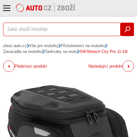
zbozi.auto.cz
Vše pro motorky
Příslušenství na motorku
Zavazadla na motorku
Tankvaky na moto
SW-Motech City Pro 11-14l
Předchozí produkt
Následující produkt