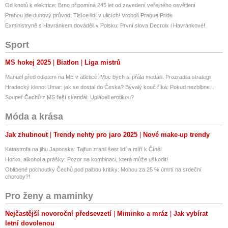
Od knotů k elektrice: Brno připomíná 245 let od zavedení veřejného osvětlení
Prahou jde duhový průvod: Tisíce lidí v ulicích! Vrcholí Prague Pride
Exministryně s Havránkem dováděli v Polsku: První slova Decroix i Havránkové!
Sport
MS hokej 2025
Biatlon
Liga mistrů
Manuel před odletem na ME v atletice: Moc bych si přála medaili. Prozradila strategii
Hradecký klenot Umar: jak se dostal do Česka? Bývalý kouč říká: Pokud nezblbne...
Soupeř Čechů z MS řeší skandál: Upláceli erotikou?
Móda a krása
Jak zhubnout
Trendy nehty pro jaro 2025
Nové make-up trendy
Katastrofa na jihu Japonska: Tajfun zranil šest lidí a míří k Číně!
Horko, alkohol a prášky: Pozor na kombinaci, která může uškodit!
Oblíbené pochoutky Čechů pod palbou kritiky: Mohou za 25 % úmrtí na srdeční
choroby?!
Pro ženy a maminky
Nejčastější novoroční předsevzetí
Miminko a mráz
Jak vybírat
letní dovolenou