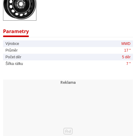
Parametry
Výrobce
MWD
Průměr
17 "
Počet děr
5 děr
Šířka ráfku
7 "