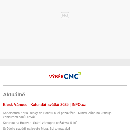
VÝBĚR
Aktuálně
Blesk Vánoce
Kalendář svátků 2025
INFO.cz
Kandidatura Karla Řehky do Senátu budí pozdvižení. Ministr Zůna ho kritizuje,
konkurenti haní i chválí
Korupce na Bulovce: Státní zástupce obžaloval 5 lidí!
Svědci o tragédii na jezeře Most: Byl to masakr!