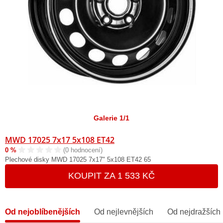
Galerie 1/1
MWD 17025 7x17 5x108 ET42
0 %
(0 hodnocení)
Plechové disky MWD 17025 7x17" 5x108 ET42 65
KOUPIT ZA 1 533 KČ
Od nejoblíbenějších
Od nejlevnějších
Od nejdražších