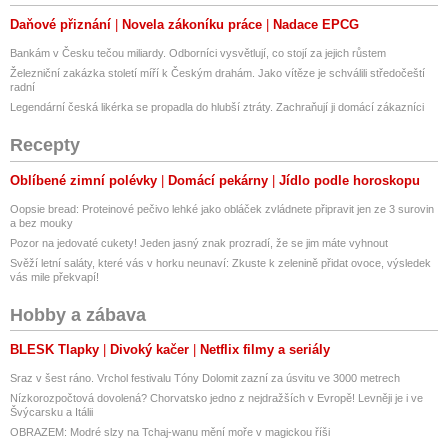
Daňové přiznání
Novela zákoníku práce
Nadace EPCG
Bankám v Česku tečou miliardy. Odborníci vysvětlují, co stojí za jejich růstem
Železniční zakázka století míří k Českým drahám. Jako vítěze je schválili středočeští
radní
Legendární česká likérka se propadla do hlubší ztráty. Zachraňují ji domácí zákazníci
Recepty
Oblíbené zimní polévky
Domácí pekárny
Jídlo podle horoskopu
Oopsie bread: Proteinové pečivo lehké jako obláček zvládnete připravit jen ze 3 surovin
a bez mouky
Pozor na jedovaté cukety! Jeden jasný znak prozradí, že se jim máte vyhnout
Svěží letní saláty, které vás v horku neunaví: Zkuste k zelenině přidat ovoce, výsledek
vás mile překvapí!
Hobby a zábava
BLESK Tlapky
Divoký kačer
Netflix filmy a seriály
Sraz v šest ráno. Vrchol festivalu Tóny Dolomit zazní za úsvitu ve 3000 metrech
Nízkorozpočtová dovolená? Chorvatsko jedno z nejdražších v Evropě! Levněji je i ve
Švýcarsku a Itálii
OBRAZEM: Modré slzy na Tchaj-wanu mění moře v magickou říši