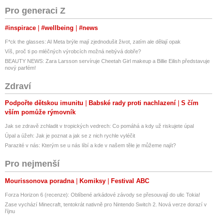
Pro generaci Z
#inspirace
#wellbeing
#news
F*ck the glasses: AI Meta brýle mají zjednodušit život, zatím ale dělají opak
Víš, proč ti po mléčných výrobcích možná nebývá dobře?
BEAUTY NEWS: Zara Larsson servíruje Cheetah Girl makeup a Billie Eilish představuje
nový parfém!
Zdraví
Podpořte dětskou imunitu
Babské rady proti nachlazení
S čím
vším pomůže rýmovník
Jak se zdravě zchladit v tropických vedrech: Co pomáhá a kdy už riskujete úpal
Úpal a úžeh: Jak je poznat a jak se z nich rychle vyléčit
Parazité v nás: Kterým se u nás líbí a kde v našem těle je můžeme najít?
Pro nejmenší
Mourissonova poradna
Komiksy
Festival ABC
Forza Horizon 6 (recenze): Oblíbené arkádové závody se přesouvají do ulic Tokia!
Zase vychází Minecraft, tentokrát nativně pro Nintendo Switch 2. Nová verze dorazí v
říjnu