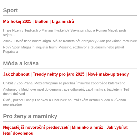
Sport
MS hokej 2025
Biatlon
Liga mistrů
Hraje Plzeň v Teplicích o Martina Hyského? Slavia při chuti a Roman Macek proti
svým…
Zimák: Divné ticho kolem Jágra. Má se Kometa bát Zbrojovky? Jak poskládat Pardubice
Nový Sport Magazín: největší triumf Messiho, rozhovor s Gudasem nebo plakát
Pogačara
Móda a krása
Jak zhubnout
Trendy nehty pro jaro 2025
Nové make-up trendy
Unikát v Zoo Praha: Mezi antilopami se prochází miminko zoborožce kaferského
Afghánec v Mnichově najel do demonstrace odborářů, zabil matku s batoletem. Teď
dostal doživotí
Řidiči, pozor! Tunely Lochkov a Cholupice na Pražském okruhu budou o víkendu
neprůjezdné
Pro ženy a maminky
Nejčastější novoroční předsevzetí
Miminko a mráz
Jak vybírat
letní dovolenou