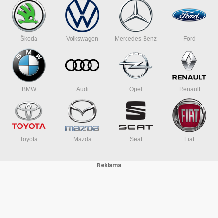
Škoda
Volkswagen
Mercedes-Benz
Ford
BMW
Audi
Opel
Renault
Toyota
Mazda
Seat
Fiat