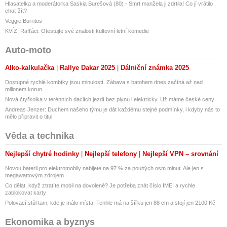
Hlasatelka a moderátorka Saskia Burešová (80) - Smrt manžela ji zdrtila! Co jí vrátilo
chuť žít?
Veggie Burritos
KVÍZ: Rafťáci. Otestujte své znalosti kultovní letní komedie
Auto-moto
Alko-kalkulačka
Rallye Dakar 2025
Dálniční známka 2025
Dostupné rychlé kombíky jsou minulostí. Zábava s batohem dnes začíná až nad
milionem korun
Nová čtyřkolka v terénních daciích jezdí bez plynu i elektricky. Už máme české ceny
Andreas Jenzer: Duchem našeho týmu je dát každému stejné podmínky, i kdyby nás to
mělo připravit o titul
Věda a technika
Nejlepší chytré hodinky
Nejlepší telefony
Nejlepší VPN – srovnání
Novou baterii pro elektromobily nabijete na 97 % za pouhých osm minut. Ale jen s
megawattovým zdrojem
Co dělat, když ztratíte mobil na dovolené? Je potřeba znát číslo IMEI a rychle
zablokovat karty
Polovací stůl tam, kde je málo místa. Tenhle má na šířku jen 88 cm a stojí jen 2100 Kč
Ekonomika a byznys