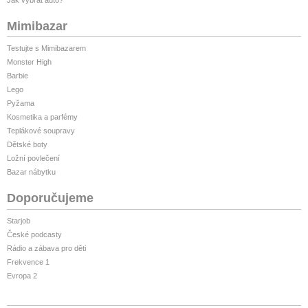
Mimibazar
Testujte s Mimibazarem
Monster High
Barbie
Lego
Pyžama
Kosmetika a parfémy
Teplákové soupravy
Dětské boty
Ložní povlečení
Bazar nábytku
Doporučujeme
Starjob
České podcasty
Rádio a zábava pro děti
Frekvence 1
Evropa 2