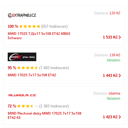
Doprava:
120 Kč
100 %
(557 hodnocení)
MWD 17025 7,0Jx17 5x108 ET42 MB65
1 533 Kč
Schwarz
Doprava:
139 Kč
Skladem
95 %
(7 483 hodnocení)
MWD 17025 7x17 5x108 ET42
1 443 Kč
Doprava:
zdarma
Skladem
72 %
(1 383 hodnocení)
MWD Plechové disky MWD 17025 7x17 5x108
1 423 Kč
ET42 65