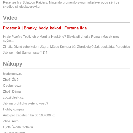
Recenze hry Splatoon Raiders. Nintendo proměnilo svou multiplayerovou sérii ve
skvělou singleplayerovku
Video
Prostor X
Branky, body, kokoti
Fortuna liga
Hraje Plzeň v Teplicích o Martina Hyského? Slavia při chuti a Roman Macek proti
svým…
Zimák: Divné ticho kolem Jágra. Má se Kometa bát Zbrojovky? Jak poskládat Pardubice
Jak se měnil Sámer Issa (41)?
Nákupy
hledejceny.cz
Zboží Živě
Osobní vozy
Zboží Dáma
zbozi.blesk.cz
Jak na prohlídku ojetého vozu?
HobbyKompas
Auto pro začátečníka do 100 000 Kč
Zboží Auto
Ojetá Škoda Octavia
Jak vybrat auto?