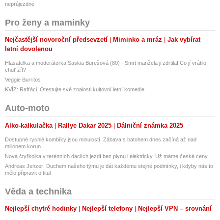
neprůjezdné
Pro ženy a maminky
Nejčastější novoroční předsevzetí
Miminko a mráz
Jak vybírat
letní dovolenou
Hlasatelka a moderátorka Saskia Burešová (80) - Smrt manžela ji zdrtila! Co jí vrátilo
chuť žít?
Veggie Burritos
KVÍZ: Rafťáci. Otestujte své znalosti kultovní letní komedie
Auto-moto
Alko-kalkulačka
Rallye Dakar 2025
Dálniční známka 2025
Dostupné rychlé kombíky jsou minulostí. Zábava s batohem dnes začíná až nad
milionem korun
Nová čtyřkolka v terénních daciích jezdí bez plynu i elektricky. Už máme české ceny
Andreas Jenzer: Duchem našeho týmu je dát každému stejné podmínky, i kdyby nás to
mělo připravit o titul
Věda a technika
Nejlepší chytré hodinky
Nejlepší telefony
Nejlepší VPN – srovnání