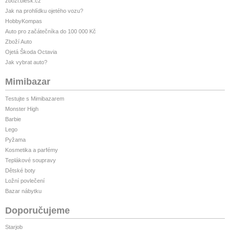
zbozi.blesk.cz
Jak na prohlídku ojetého vozu?
HobbyKompas
Auto pro začátečníka do 100 000 Kč
Zboží Auto
Ojetá Škoda Octavia
Jak vybrat auto?
Mimibazar
Testujte s Mimibazarem
Monster High
Barbie
Lego
Pyžama
Kosmetika a parfémy
Teplákové soupravy
Dětské boty
Ložní povlečení
Bazar nábytku
Doporučujeme
Starjob