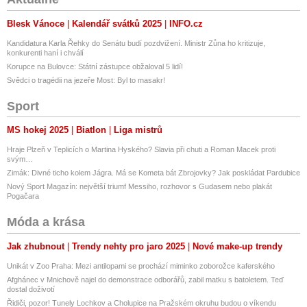
Blesk Vánoce
Kalendář svátků 2025
INFO.cz
Kandidatura Karla Řehky do Senátu budí pozdvižení. Ministr Zůna ho kritizuje,
konkurenti haní i chválí
Korupce na Bulovce: Státní zástupce obžaloval 5 lidí!
Svědci o tragédii na jezeře Most: Byl to masakr!
Sport
MS hokej 2025
Biatlon
Liga mistrů
Hraje Plzeň v Teplicích o Martina Hyského? Slavia při chuti a Roman Macek proti
svým…
Zimák: Divné ticho kolem Jágra. Má se Kometa bát Zbrojovky? Jak poskládat Pardubice
Nový Sport Magazín: největší triumf Messiho, rozhovor s Gudasem nebo plakát
Pogačara
Móda a krása
Jak zhubnout
Trendy nehty pro jaro 2025
Nové make-up trendy
Unikát v Zoo Praha: Mezi antilopami se prochází miminko zoborožce kaferského
Afghánec v Mnichově najel do demonstrace odborářů, zabil matku s batoletem. Teď
dostal doživotí
Řidiči, pozor! Tunely Lochkov a Cholupice na Pražském okruhu budou o víkendu