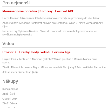
Pro nejmenší
Mourissonova poradna
Komiksy
Festival ABC
Forza Horizon 6 (recenze): Oblíbené arkádové závody se přesouvají do ulic Tokia!
Zase vychází Minecraft, tentokrát nativně pro Nintendo Switch 2. Nová verze dorazí v
říjnu
Recenze hry Splatoon Raiders. Nintendo proměnilo svou multiplayerovou sérii ve
skvělou singleplayerovku
Video
Prostor X
Branky, body, kokoti
Fortuna liga
Hraje Plzeň v Teplicích o Martina Hyského? Slavia při chuti a Roman Macek proti
svým…
Zimák: Divné ticho kolem Jágra. Má se Kometa bát Zbrojovky? Jak poskládat Pardubice
Jak se měnil Sámer Issa (41)?
Nákupy
hledejceny.cz
Zboží Živě
Osobní vozy
Zboží Dáma