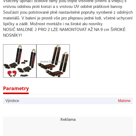
Všechny upínací ocelové rámy jsou trojitě vrstvené (vnitřní a vnější) s
vrstvou odolnou proti korozi a s vrstvou UV odolné práškové barvoy.
Součástí jsou polstrované plně nastavitelné popruhy vyrobené z odolných
materiálů. V balení je prostě vše pro přepravu jedné lodi, včetné uchycení
špičky a zádě. Možnost montáže i na široké alu nosníky.
NOSIČ MALONE J PRO 2 LZE NAMONTOVAT AŽ NA 9 cm ŠIROKÉ
NOSNÍKY!
Parametry
Výrobce
Malone