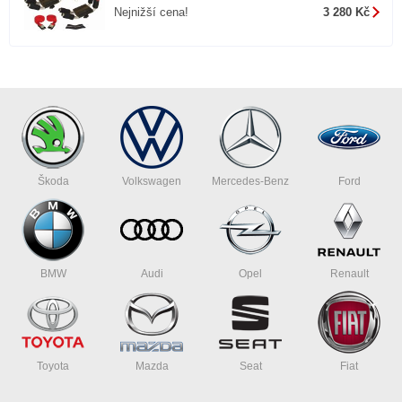
Nejnižší cena!
3 280 Kč
Škoda
Volkswagen
Mercedes-Benz
Ford
BMW
Audi
Opel
Renault
Toyota
Mazda
Seat
Fiat