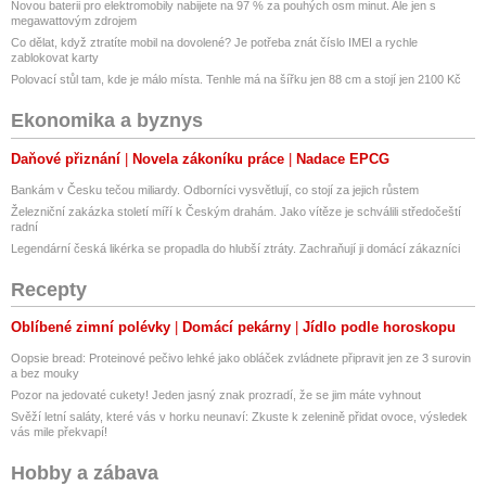
Novou baterii pro elektromobily nabijete na 97 % za pouhých osm minut. Ale jen s
megawattovým zdrojem
Co dělat, když ztratíte mobil na dovolené? Je potřeba znát číslo IMEI a rychle
zablokovat karty
Polovací stůl tam, kde je málo místa. Tenhle má na šířku jen 88 cm a stojí jen 2100 Kč
Ekonomika a byznys
Daňové přiznání
Novela zákoníku práce
Nadace EPCG
Bankám v Česku tečou miliardy. Odborníci vysvětlují, co stojí za jejich růstem
Železniční zakázka století míří k Českým drahám. Jako vítěze je schválili středočeští
radní
Legendární česká likérka se propadla do hlubší ztráty. Zachraňují ji domácí zákazníci
Recepty
Oblíbené zimní polévky
Domácí pekárny
Jídlo podle horoskopu
Oopsie bread: Proteinové pečivo lehké jako obláček zvládnete připravit jen ze 3 surovin
a bez mouky
Pozor na jedovaté cukety! Jeden jasný znak prozradí, že se jim máte vyhnout
Svěží letní saláty, které vás v horku neunaví: Zkuste k zelenině přidat ovoce, výsledek
vás mile překvapí!
Hobby a zábava