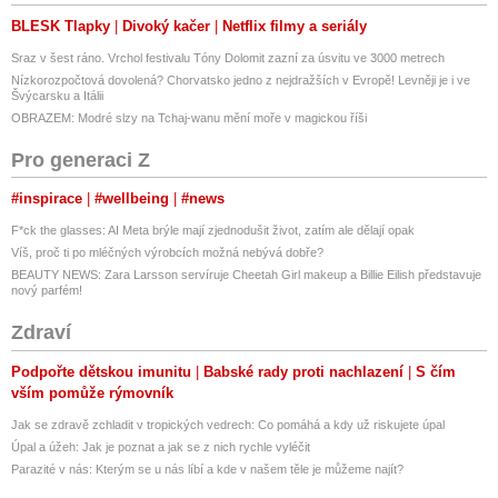
BLESK Tlapky
Divoký kačer
Netflix filmy a seriály
Sraz v šest ráno. Vrchol festivalu Tóny Dolomit zazní za úsvitu ve 3000 metrech
Nízkorozpočtová dovolená? Chorvatsko jedno z nejdražších v Evropě! Levněji je i ve
Švýcarsku a Itálii
OBRAZEM: Modré slzy na Tchaj-wanu mění moře v magickou říši
Pro generaci Z
#inspirace
#wellbeing
#news
F*ck the glasses: AI Meta brýle mají zjednodušit život, zatím ale dělají opak
Víš, proč ti po mléčných výrobcích možná nebývá dobře?
BEAUTY NEWS: Zara Larsson servíruje Cheetah Girl makeup a Billie Eilish představuje
nový parfém!
Zdraví
Podpořte dětskou imunitu
Babské rady proti nachlazení
S čím
vším pomůže rýmovník
Jak se zdravě zchladit v tropických vedrech: Co pomáhá a kdy už riskujete úpal
Úpal a úžeh: Jak je poznat a jak se z nich rychle vyléčit
Parazité v nás: Kterým se u nás líbí a kde v našem těle je můžeme najít?