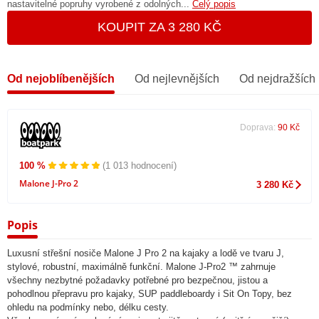
nastavitelné popruhy vyrobené z odolných...
Celý popis
KOUPIT ZA 3 280 KČ
Od nejoblíbenějších
Od nejlevnějších
Od nejdražších
Doprava:
90 Kč
100 %
(1 013 hodnocení)
Malone J-Pro 2
3 280 Kč
Popis
Luxusní střešní nosiče Malone J Pro 2 na kajaky a lodě ve tvaru J,
stylové, robustní, maximálně funkční. Malone J-Pro2 ™ zahrnuje
všechny nezbytné požadavky potřebné pro bezpečnou, jistou a
pohodlnou přepravu pro kajaky, SUP paddleboardy i Sit On Topy, bez
ohledu na podmínky nebo, délku cesty.