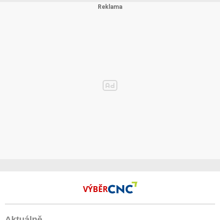
VÝBĚR
Aktuálně