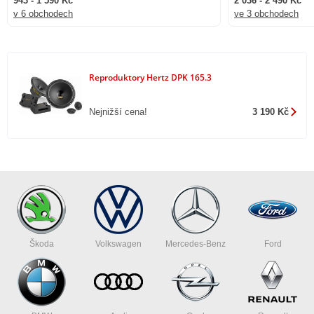
943 - 1 590 Kč
2 036 - 2 490 Kč
v 6 obchodech
ve 3 obchodech
Reproduktory Hertz DPK 165.3
Nejnižší cena!
3 190 Kč
Škoda
Volkswagen
Mercedes-Benz
Ford