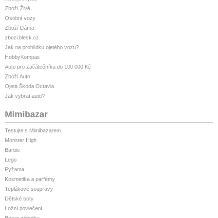
Zboží Živě
Osobní vozy
Zboží Dáma
zbozi.blesk.cz
Jak na prohlídku ojetého vozu?
HobbyKompas
Auto pro začátečníka do 100 000 Kč
Zboží Auto
Ojetá Škoda Octavia
Jak vybrat auto?
Mimibazar
Testujte s Mimibazarem
Monster High
Barbie
Lego
Pyžama
Kosmetika a parfémy
Teplákové soupravy
Dětské boty
Ložní povlečení
Bazar nábytku