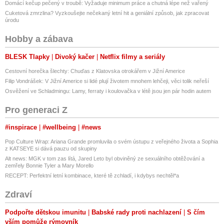
Domácí kečup pečený v troubě: Vyžaduje minimum práce a chutná lépe než vařený
Cuketová zmrzlina? Vyzkoušejte nečekaný letní hit a geniální způsob, jak zpracovat
úrodu
Hobby a zábava
BLESK Tlapky
Divoký kačer
Netflix filmy a seriály
Cestovní horečka šlechty: Chuďas z Klatovska otrokářem v Jižní Americe
Filip Vondrášek: V Jižní Americe si lidé plují životem mnohem lehčeji, věci tolik neřeší
Osvěžení ve Schladmingu: Lamy, ferraty i koulovačka v létě jsou jen pár hodin autem
Pro generaci Z
#inspirace
#wellbeing
#news
Pop Culture Wrap: Ariana Grande promluvila o svém ústupu z veřejného života a Sophia
z KATSEYE si dává pauzu od skupiny
Alt news: MGK v tom zas lítá, Jared Leto byl obviněný ze sexuálního obtěžování a
zemřely Bonnie Tyler a Mary Morello
RECEPT: Perfektní letní kombinace, které tě zchladí, i kdybys nechtěl*a
Zdraví
Podpořte dětskou imunitu
Babské rady proti nachlazení
S čím
vším pomůže rýmovník