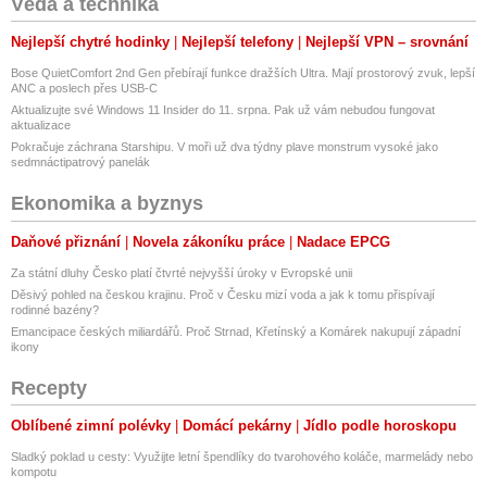
Věda a technika
Nejlepší chytré hodinky
Nejlepší telefony
Nejlepší VPN – srovnání
Bose QuietComfort 2nd Gen přebírají funkce dražších Ultra. Mají prostorový zvuk, lepší
ANC a poslech přes USB-C
Aktualizujte své Windows 11 Insider do 11. srpna. Pak už vám nebudou fungovat
aktualizace
Pokračuje záchrana Starshipu. V moři už dva týdny plave monstrum vysoké jako
sedmnáctipatrový panelák
Ekonomika a byznys
Daňové přiznání
Novela zákoníku práce
Nadace EPCG
Za státní dluhy Česko platí čtvrté nejvyšší úroky v Evropské unii
Děsivý pohled na českou krajinu. Proč v Česku mizí voda a jak k tomu přispívají
rodinné bazény?
Emancipace českých miliardářů. Proč Strnad, Křetínský a Komárek nakupují západní
ikony
Recepty
Oblíbené zimní polévky
Domácí pekárny
Jídlo podle horoskopu
Sladký poklad u cesty: Využijte letní špendlíky do tvarohového koláče, marmelády nebo
kompotu