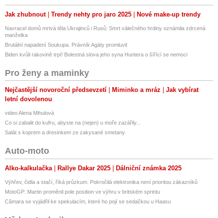
Jak zhubnout
Trendy nehty pro jaro 2025
Nové make-up trendy
Navracel domů mrtvá těla Ukrajinců i Rusů: Smrt válečného hrdiny oznámila zdrcená
manželka
Brutální napadení Soukupa. Právník Agáty promluvil
Biden kvůli rakovině trpí! Bolestná slova jeho syna Huntera o šířící se nemoci
Pro ženy a maminky
Nejčastější novoroční předsevzetí
Miminko a mráz
Jak vybírat
letní dovolenou
video Alena Mihulová
Co si zabalit do kufru, abyste na (nejen) u moře zazářily...
Salát s koprem a dresinkem ze zakysané smetany
Auto-moto
Alko-kalkulačka
Rallye Dakar 2025
Dálniční známka 2025
Výhřev, čidla a stačí, říká průzkum. Pokročilá elektronika není prioritou zákazníků
MotoGP: Martin proměnil pole position ve výhru v britském sprintu
Câmara se vyjádřil ke spekulacím, které ho pojí se sedačkou u Haasu