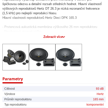
špičkovou odezvu a detailní rozsah středních hodnot. Hlavní vlastnostÍ
výškových reproduktorů Hertz DT 26.3 je nízká rezonanční frekvence
(1,5 kHz) pro nejlepší reprodukci hlasu.
Hlavní vlastnosti reproduktorů Hertz Dieci DPK 165.3
- Prstencová aukustická membrána výškového 26 mm reproduktoru
- Neodymový magnet výšky
- Čistá měděná cívka středobasu navinutá na conex pro maximální
Zobrazit více
lehkost
- V-cone® membrána pro nejlepší odezvu mimo osu
- Lakovaný koš
- Vysokoproudé pocínované svorky
- Pozlacené vysokonapěťové svorky s ochranným krytem z ABS plastu
- Černý ochranný kryt magnetu z butylové gumy je odolný proti nárazům
a otěru
Obsah balení reproduktorů Hertz DPK 165.3:
Parametry
- Sředobasové reproduktory Hertz DPV 165.3 2ks
- Výškové reproduktory Hertz DT 26.3 2ks
Citlivost
93 dB
- Externí výhybka 2ks
Výrobce
Hertz
- Plastové uchycení pro montáž výškových reproduktorů
Průměr reproduktoru
165 mm
- Šrouby a upevňovací plíšky 8x
- Vymezovací plastové podložky 2ks
Typ reproduktoru
komponentní