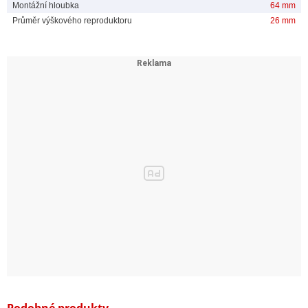
Montážní hloubka
64 mm
Průměr výškového reproduktoru
26 mm
Podobné produkty