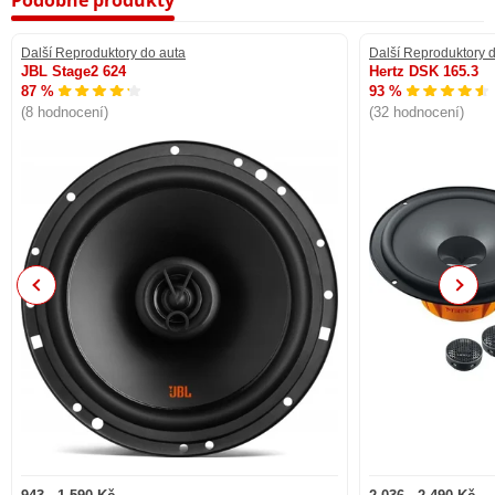
Další Reproduktory do auta
Další Reproduktory 
JBL Stage2 624
Hertz DSK 165.3
87 %
93 %
(8 hodnocení)
(32 hodnocení)
Previous
Next