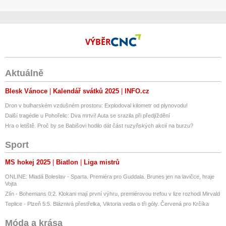
VÝBĚR
Aktuálně
Blesk Vánoce
Kalendář svátků 2025
INFO.cz
Dron v bulharském vzdušném prostoru: Explodoval kilometr od plynovodu!
Další tragédie u Pohořelic: Dva mrtví! Auta se srazila při předjíždění
Hra o letiště. Proč by se Babišovi hodilo dát část ruzyňských akcií na burzu?
Sport
MS hokej 2025
Biatlon
Liga mistrů
ONLINE: Mladá Boleslav - Sparta. Premiéra pro Guddala. Brunes jen na lavičce, hraje
Vojta
Zlín - Bohemians 0:2. Klokani mají první výhru, premiérovou trefou v lize rozhodl Mirvald
Teplice - Plzeň 5:5. Bláznivá přestřelka, Viktoria vedla o tři góly. Červená pro Krčíka
Móda a krása