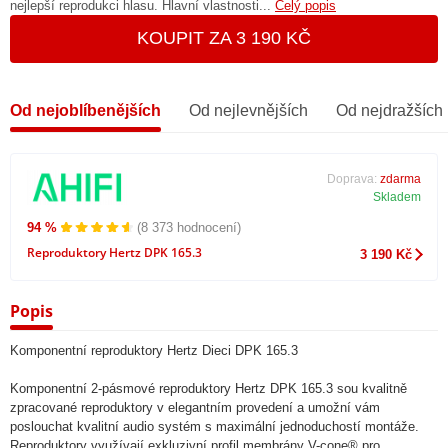
nejlepší reprodukci hlasu. Hlavní vlastnosti...
Celý popis
KOUPIT ZA 3 190 KČ
Od nejoblíbenějších
Od nejlevnějších
Od nejdražších
Doprava:
zdarma
Skladem
94 %
(8 373 hodnocení)
Reproduktory Hertz DPK 165.3
3 190 Kč
Popis
Komponentní reproduktory Hertz Dieci DPK 165.3
Komponentní 2-pásmové reproduktory Hertz DPK 165.3 sou kvalitně
zpracované reproduktory v elegantním provedení a umožní vám
poslouchat kvalitní audio systém s maximální jednoduchostí montáže.
Reproduktory využívají exkluzivní profil membrány V-cone® pro