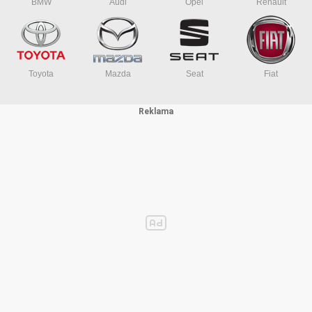
BMW
Audi
Opel
Renault
Toyota
Mazda
Seat
Fiat