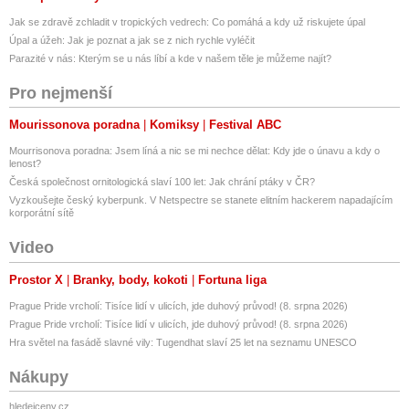
Jak se zdravě zchladit v tropických vedrech: Co pomáhá a kdy už riskujete úpal
Úpal a úžeh: Jak je poznat a jak se z nich rychle vyléčit
Parazité v nás: Kterým se u nás líbí a kde v našem těle je můžeme najít?
Pro nejmenší
Mourissonova poradna
Komiksy
Festival ABC
Mourrisonova poradna: Jsem líná a nic se mi nechce dělat: Kdy jde o únavu a kdy o
lenost?
Česká společnost ornitologická slaví 100 let: Jak chrání ptáky v ČR?
Vyzkoušejte český kyberpunk. V Netspectre se stanete elitním hackerem napadajícím
korporátní sítě
Video
Prostor X
Branky, body, kokoti
Fortuna liga
Prague Pride vrcholí: Tisíce lidí v ulicích, jde duhový průvod! (8. srpna 2026)
Prague Pride vrcholí: Tisíce lidí v ulicích, jde duhový průvod! (8. srpna 2026)
Hra světel na fasádě slavné vily: Tugendhat slaví 25 let na seznamu UNESCO
Nákupy
hledejceny.cz