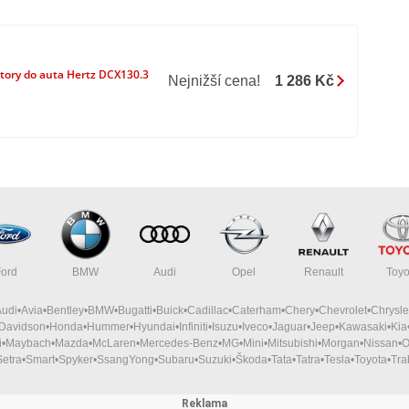
ory do auta Hertz DCX130.3
Nejnižší cena!
1 286 Kč
Ford
BMW
Audi
Opel
Renault
Toyo
Audi
Avia
Bentley
BMW
Bugatti
Buick
Cadillac
Caterham
Chery
Chevrolet
Chrysle
-Davidson
Honda
Hummer
Hyundai
Infiniti
Isuzu
Iveco
Jaguar
Jeep
Kawasaki
Kia
i
Maybach
Mazda
McLaren
Mercedes-Benz
MG
Mini
Mitsubishi
Morgan
Nissan
O
Setra
Smart
Spyker
SsangYong
Subaru
Suzuki
Škoda
Tata
Tatra
Tesla
Toyota
Tra