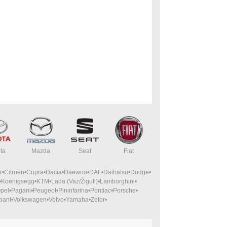
ta
Mazda
Seat
Fiat
r
Citroën
Cupra
Dacia
Daewoo
DAF
Daihatsu
Dodge
Koenigsegg
KTM
Lada (Vaz/Žiguli)
Lamborghini
pel
Pagani
Peugeot
Pininfarina
Pontiac
Porsche
bant
Volkswagen
Volvo
Yamaha
Zetor