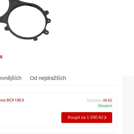
/8
evnějších
Od nejdražších
rtz DCX 130.3
Doprava:
49 Kč
Skladem
Koupit za 1 590 Kč