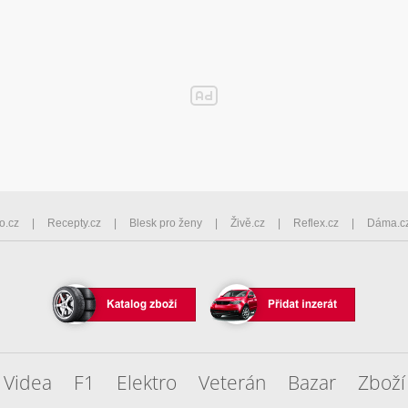
o.cz
Recepty.cz
Blesk pro ženy
Živě.cz
Reflex.cz
Dáma.c
Videa
F1
Elektro
Veterán
Bazar
Zboží