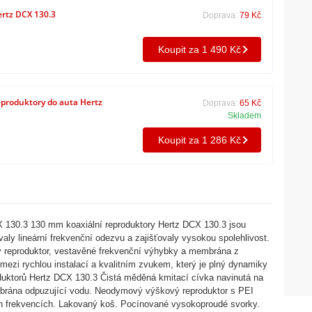
rtz DCX 130.3
Doprava:
79 Kč
Koupit za 1 490 Kč
produktory do auta Hertz
Doprava:
65 Kč
Skladem
Koupit za 1 286 Kč
X 130.3 130 mm koaxiální reproduktory Hertz DCX 130.3 jsou
aly lineární frekvenční odezvu a zajišťovaly vysokou spolehlivost.
 reproduktor, vestavěné frekvenční výhybky a membrána z
mezi rychlou instalací a kvalitním zvukem, který je plný dynamiky
roduktorů Hertz DCX 130.3 Čistá měděná kmitací cívka navinutá na
brána odpuzující vodu. Neodymový výškový reproduktor s PEI
h frekvencích. Lakovaný koš. Pocínované vysokoproudé svorky.