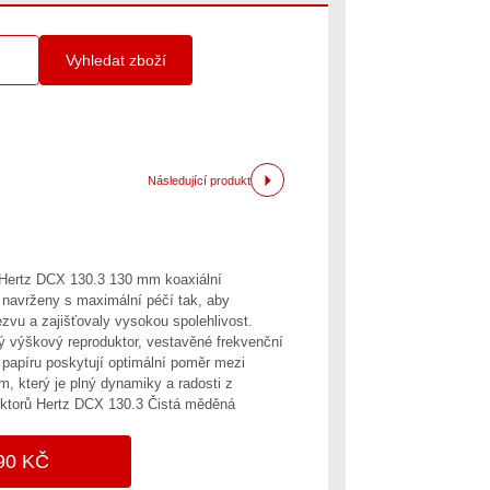
Vyhledat zboží
Následující produkt
 Hertz DCX 130.3 130 mm koaxiální
 navrženy s maximální péčí tak, aby
ezvu a zajišťovaly vysokou spolehlivost.
 výškový reproduktor, vestavěné frekvenční
papíru poskytují optimální poměr mezi
m, který je plný dynamiky a radosti z
duktorů Hertz DCX 130.3 Čistá měděná
90 KČ