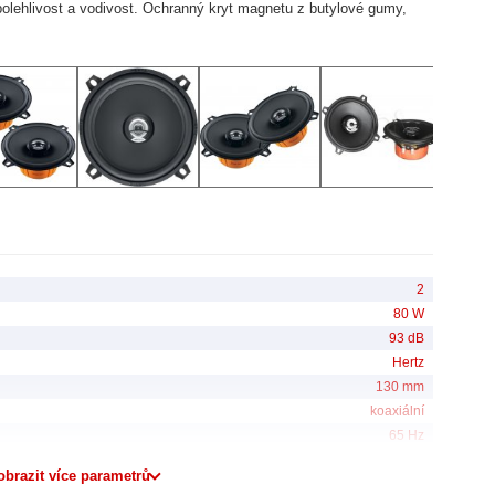
olehlivost a vodivost. Ochranný kryt magnetu z butylové gumy,
2
80 W
93 dB
Hertz
130 mm
koaxiální
65 Hz
obrazit více parametrů