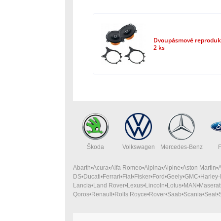
Dvoupásmové reprodukt
2 ks
Škoda
Volkswagen
Mercedes-Benz
Abarth
Acura
Alfa Romeo
Alpina
Alpine
Aston Martin
DS
Ducati
Ferrari
Fiat
Fisker
Ford
Geely
GMC
Harley
Lancia
Land Rover
Lexus
Lincoln
Lotus
MAN
Maserat
Qoros
Renault
Rolls Royce
Rover
Saab
Scania
Seat