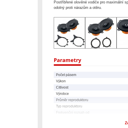
Postříbřené olověné vodiče pro maximální sp
odolný proti nárazům a otěru.
Parametry
Počet pásem
Výkon
Citlivost
Výrobce
Průměr reproduktoru
Typ reproduktoru
Frekvenční rozsah od
Z