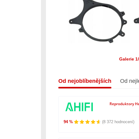
Galerie 1
Od nejoblíbenějších
Od nejl
Reproduktory He
94 %
(8 372 hodnocení)