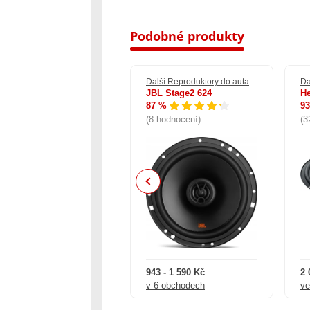
Podobné produkty
lší Reproduktory do auta
Další Reproduktory do auta
Da
lpine HDZ-653
JBL Stage2 624
He
 %
87 %
9
0 hodnocení)
(8 hodnocení)
(3
Previous
7 671 - 28 990 Kč
943 - 1 590 Kč
2 
 6 obchodech
v 6 obchodech
ve