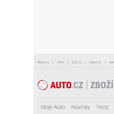
Blesk.cz
AHA!
E15.cz
iSport.cz
Aut
Moje Auto
Novinky
Testy