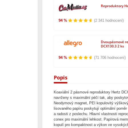
Reproduktory He
94 %
(2 341 hodnocení)
Dvoupásmové re
DCX130.3 2 ks
94 %
(71 706 hodnocení)
Popis
Koaxiální 2 pásmové reproduktory Hertz DC
navrženy s maximální péčí tak, aby poskytov
Neodymový magnet, PEI kopulovitý výškový
lisovaného papíru poskytují optimální poměr 
a radosti z poslechu. Hlavní vlastnosti rep
conex pro maximální lehkost. Papírová mem
kopulí pro kompaktnost a výkon ve vysokýc