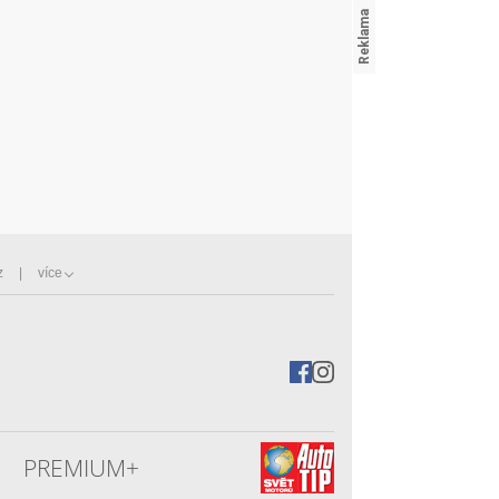
z
více
PREMIUM+