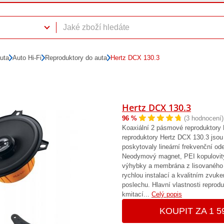
auta
Auto Hi-Fi
Reproduktory do auta
Hertz DCX 130.3
Hertz DCX 130.3
96 %
(3 hodnocení)
Koaxiální 2 pásmové reproduktory
reproduktory Hertz DCX 130.3 jsou
poskytovaly lineární frekvenční od
Neodymový magnet, PEI kopulovitý
výhybky a membrána z lisovaného 
rychlou instalací a kvalitním zvuke
poslechu. Hlavní vlastnosti repro
kmitací...
Celý popis
KOUPIT ZA 1 5