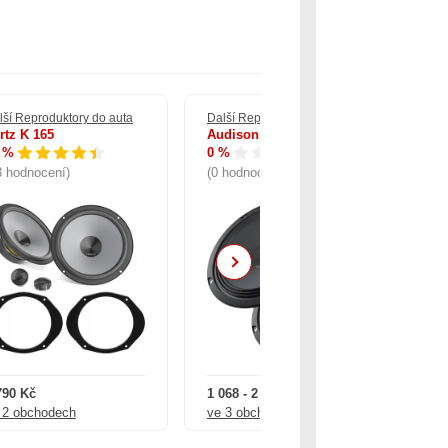
lší Reproduktory do auta
Další Reproduktory do auta
Dal
rtz K 165
Audison AP 6.5
He
 %
0 %
93
3 hodnocení)
(0 hodnocení)
(1
Next
790 Kč
1 068 - 2 490 Kč
3 3
 2 obchodech
ve 3 obchodech
ve