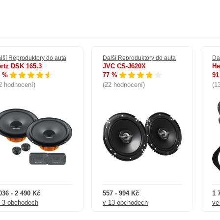
lší Reproduktory do auta
Další Reproduktory do auta
Da
rtz DSK 165.3
JVC CS-J620X
He
3 %
77 %
91
2 hodnocení)
(22 hodnocení)
(1
036 - 2 490 Kč
557 - 994 Kč
1 
 3 obchodech
v 13 obchodech
ve