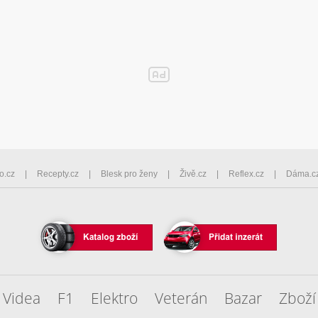
o.cz
Recepty.cz
Blesk pro ženy
Živě.cz
Reflex.cz
Dáma.c
Videa
F1
Elektro
Veterán
Bazar
Zboží