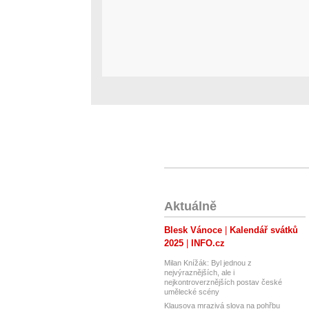
Aktuálně
Blesk Vánoce
Kalendář svátků
2025
INFO.cz
Milan Knížák: Byl jednou z
nejvýraznějších, ale i
nejkontroverznějších postav české
umělecké scény
Klausova mrazivá slova na pohřbu