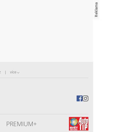
z
více
PREMIUM+