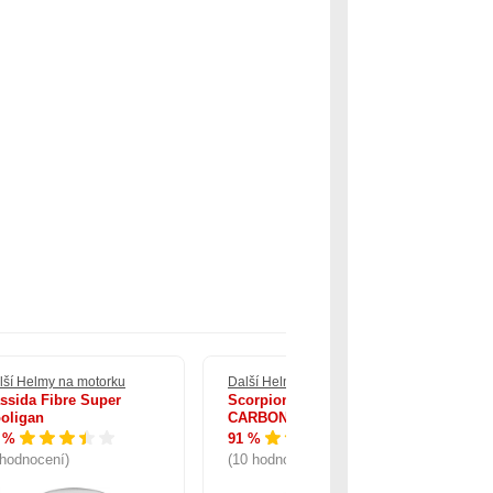
lší Helmy na motorku
Další Helmy na motorku
Dal
ssida Fibre Super
Scorpion EXO-TECH EVO
Ca
oligan
CARBON
O
 %
91 %
89
 hodnocení)
(10 hodnocení)
(4