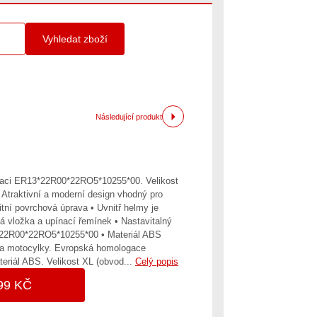
Vyhledat zboží
Následující produkt
ogaci ER13*22R00*22RO5*10255*00. Velikost
 Atraktivní a moderní design vhodný pro
itní povrchová úprava • Uvnitř helmy je
á vložka a upínací řemínek • Nastavitalný
*22R00*22RO5*10255*00 • Materiál ABS
y a motocylky. Evropská homologace
iál ABS. Velikost XL (obvod...
Celý popis
99 KČ