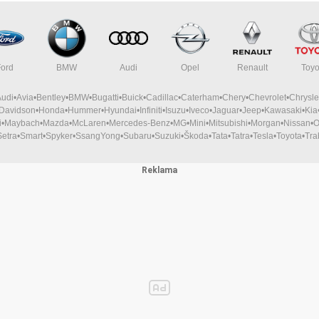
Ford
BMW
Audi
Opel
Renault
Toyo
Audi
Avia
Bentley
BMW
Bugatti
Buick
Cadillac
Caterham
Chery
Chevrolet
Chrysle
-Davidson
Honda
Hummer
Hyundai
Infiniti
Isuzu
Iveco
Jaguar
Jeep
Kawasaki
Kia
i
Maybach
Mazda
McLaren
Mercedes-Benz
MG
Mini
Mitsubishi
Morgan
Nissan
O
Setra
Smart
Spyker
SsangYong
Subaru
Suzuki
Škoda
Tata
Tatra
Tesla
Toyota
Tra