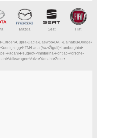
ta
Mazda
Seat
Fiat
r
Citroën
Cupra
Dacia
Daewoo
DAF
Daihatsu
Dodge
Koenigsegg
KTM
Lada (Vaz/Žiguli)
Lamborghini
pel
Pagani
Peugeot
Pininfarina
Pontiac
Porsche
bant
Volkswagen
Volvo
Yamaha
Zetor