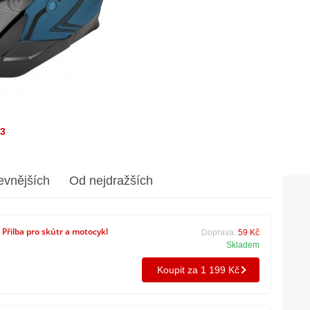
/3
evnějších
Od nejdražších
Přilba pro skútr a motocykl
Doprava:
59 Kč
Skladem
Koupit za 1 199 Kč