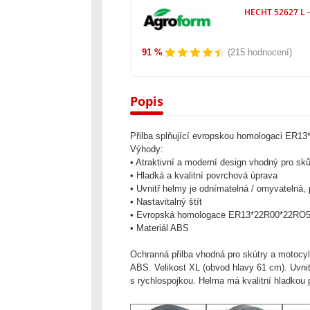
HECHT 52627 L - 
91 %
(215 hodnocení)
Popis
Přilba splňující evropskou homologaci ER1
Výhody:
• Atraktivní a moderní design vhodný pro sk
• Hladká a kvalitní povrchová úprava
• Uvnitř helmy je odnímatelná / omyvatelná,
• Nastavitalný štít
• Evropská homologace ER13*22R00*22RO5
• Materiál ABS
Ochranná přilba vhodná pro skútry a motoc
ABS. Velikost XL (obvod hlavy 61 cm). Uvnit
s rychlospojkou. Helma má kvalitní hladkou 