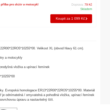
přilba pro skútr a motocykl
Doprava:
79 Kč
Skladem
Koupit za 1 099 Kč
3*22R00*22RO5*10255*00. Velikost XL (obvod hlavy 61 cm).
ůtry a motocykly
 prodyšná vložka a upínací řemínek
*10255*00
ylky. Evropská homologace ER13*22R00*22RO5*10255*00. Materiál
ř je odnímatelná / omyvatelná a pohodlná vložka, upínací řemínek
povrchovou úpravu a nastavitelný štít.