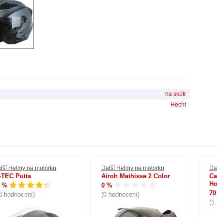
na skútr
Hecht
lší Helmy na motorku
Další Helmy na motorku
Da
-TEC Putta
Airoh Mathisse 2 Color
Ca
Ho
8 %
0 %
70
3 hodnocení)
(0 hodnocení)
(1