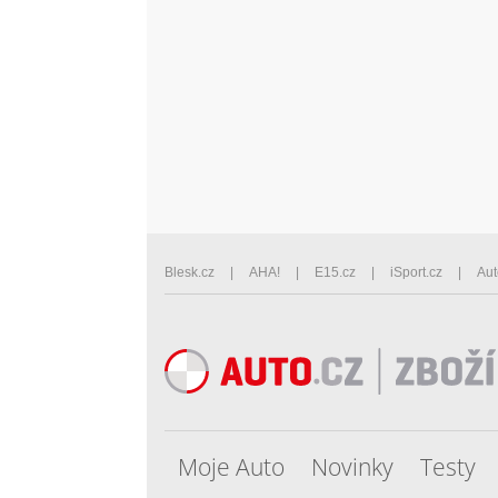
Blesk.cz
AHA!
E15.cz
iSport.cz
Aut
Moje Auto
Novinky
Testy