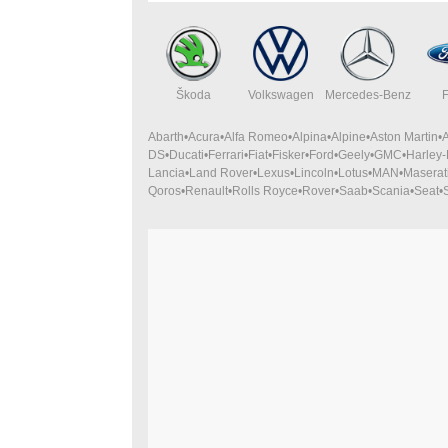
Škoda
Volkswagen
Mercedes-Benz
Abarth
Acura
Alfa Romeo
Alpina
Alpine
Aston Martin
DS
Ducati
Ferrari
Fiat
Fisker
Ford
Geely
GMC
Harley
Lancia
Land Rover
Lexus
Lincoln
Lotus
MAN
Maserat
Qoros
Renault
Rolls Royce
Rover
Saab
Scania
Seat