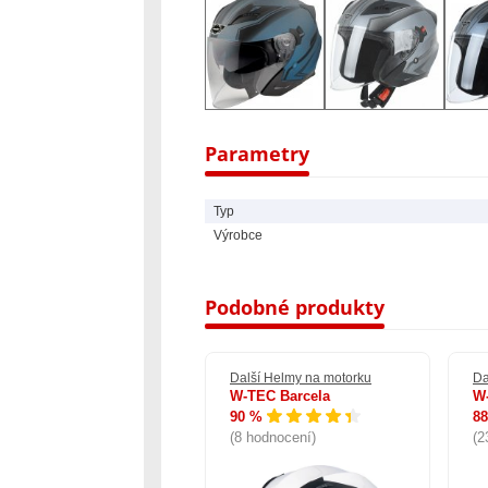
Parametry
Typ
Výrobce
Podobné produkty
lší Helmy na motorku
Další Helmy na motorku
Da
corpion EXO-491 Solid
W-TEC Barcela
W
00 %
90 %
8
3 hodnocení)
(8 hodnocení)
(2