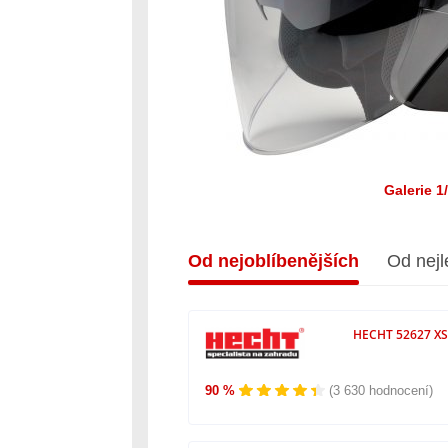
Galerie 1
Od nejoblíbenějších
Od nejl
HECHT 52627 XS 
90 %
(3 630 hodnocení)