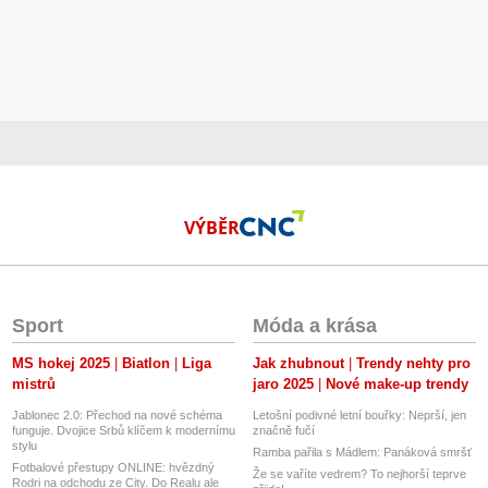
VÝBĚR
Sport
Móda a krása
MS hokej 2025
Biatlon
Liga
Jak zhubnout
Trendy nehty pro
mistrů
jaro 2025
Nové make-up trendy
Jablonec 2.0: Přechod na nové schéma
Letošní podivné letní bouřky: Neprší, jen
funguje. Dvojice Srbů klíčem k modernímu
značně fučí
stylu
Ramba pařila s Mádlem: Panáková smršť
Fotbalové přestupy ONLINE: hvězdný
Že se vaříte vedrem? To nejhorší teprve
Rodri na odchodu ze City. Do Realu ale