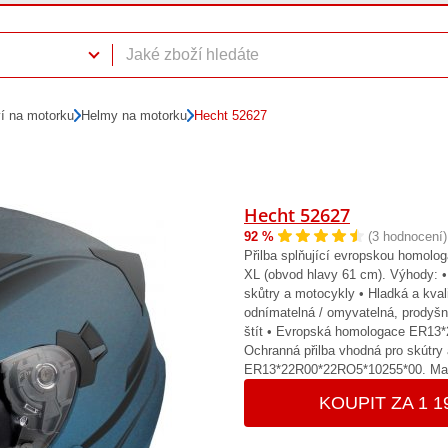
ví na motorku
Helmy na motorku
Hecht 52627
Hecht 52627
92 %
(3 hodnocení)
Přilba splňující evropskou homol
XL (obvod hlavy 61 cm). Výhody: •
skůtry a motocykly • Hladká a kval
odnímatelná / omyvatelná, prodyšn
štít • Evropská homologace ER13
Ochranná přilba vhodná pro skútr
ER13*22R00*22RO5*10255*00. Mater
KOUPIT ZA 1 1