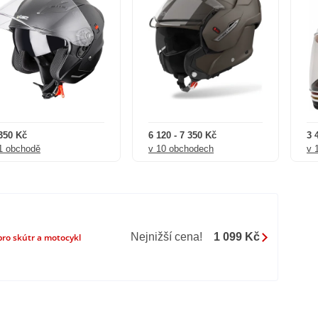
350 Kč
6 120 - 7 350 Kč
3 
1 obchodě
v 10 obchodech
v 
Nejnižší cena!
1 099 Kč
pro skútr a motocykl