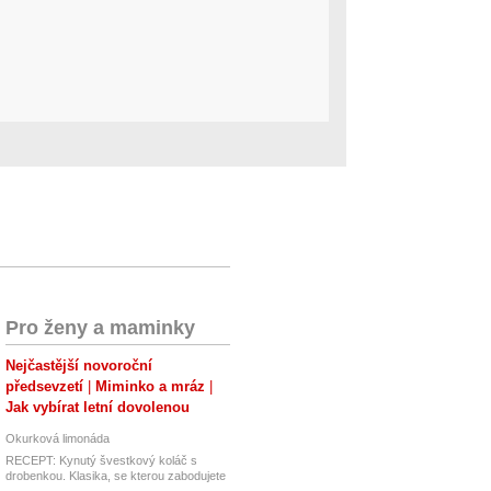
Pro ženy a maminky
Nejčastější novoroční
předsevzetí
Miminko a mráz
Jak vybírat letní dovolenou
Okurková limonáda
RECEPT: Kynutý švestkový koláč s
drobenkou. Klasika, se kterou zabodujete