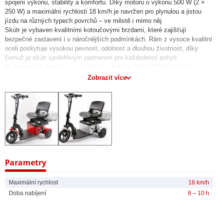
spojení výkonu, stability a komfortu. Díky motoru o výkonu 500 W (2 ×
250 W) a maximální rychlosti 18 km/h je navržen pro plynulou a jistou
jízdu na různých typech povrchů – ve městě i mimo něj.
Skútr je vybaven kvalitními kotoučovými brzdami, které zajišťují
bezpečné zastavení i v náročnějších podmínkách. Rám z vysoce kvalitní
oceli poskytuje vysokou pevnost, odolnost a dlouhou životnost, díky
čemuž je skútr spolehlivým partnerem pro každodenní pohyb.
O dostatečný dojezd se stará lithiová baterie 36 V / 15,6 Ah, která
umožňuje dojezd až 35 km na jedno nabití. Skútr tak bez problémů
Zobrazit více
zvládne každodenní pochůzky i delší vyjížďky.
S úhlem stoupání až 13° si MOBILIS PRO poradí i s mírnými kopci.
Stabilní jízdu zajišťují pneumatiky o průměru 10 palců vpředu a 8 palců
vzadu, které přispívají k pohodlí i na nerovném povrchu. Díky skládací
konstrukci je skútr snadno přenosný a praktický na uskladnění doma
nebo v kufru auta.
MOBILIS PRO je ideální volbou pro každého, kdo hledá efektivní,
bezpečný a komfortní způsob přepravy s moderním designem a
výbornými jízdními vlastnostmi.
Parametry
Technické specifikace:
Maximální rychlost
18 km/h
Motor: 500 W (250 W × 2)
Doba nabíjení
8 – 10 h
Maximální rychlost: 18 km/h