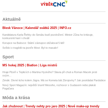
VÝBĚR
Aktuálně
Blesk Vánoce
Kalendář svátků 2025
INFO.cz
Kandidatura Karla Řehky do Senátu budí pozdvižení. Ministr Zůna ho kritizuje,
konkurenti haní i chválí
Korupce na Bulovce: Státní zástupce obžaloval 5 lidí!
Svědci o tragédii na jezeře Most: Byl to masakr!
Sport
MS hokej 2025
Biatlon
Liga mistrů
Hraje Plzeň v Teplicích o Martina Hyského? Slavia při chuti a Roman Macek proti
svým…
Zimák: Divné ticho kolem Jágra. Má se Kometa bát Zbrojovky? Jak poskládat Pardubice
Nový Sport Magazín: největší triumf Messiho, rozhovor s Gudasem nebo plakát
Pogačara
Móda a krása
Jak zhubnout
Trendy nehty pro jaro 2025
Nové make-up trendy