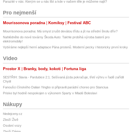
Parazité v nás: Kterým se u nás líbí a kde v našem těle je můžeme najít?
Pro nejmenší
Mourissonova poradna
Komiksy
Festival ABC
Mourrisonova poradna: Má smysl zrušit devátou třídu a jít na střední školu dřív?
Nahlédněte do nové továrny Škoda Auto: Takhle probíhá výroba baterií pro
elektromobily!
Vybíráme nejlepší herní adaptace Pána prstenů. Moderní pecky i historicky první kroky
Video
Prostor X
Branky, body, kokoti
Fortuna liga
SESTŘIH: Slavia - Pardubice 2:1. Sešívaná jízda pokračuje, třetí výhru v řadě zařídil
Chytil
Fanoušci čínského Dalian Yingbo si připravili parádní choreo pro Stanciua
Priske byl hodně nespokojen s výkonem Sparty v Mladé Boleslavi
Nákupy
hledejceny.cz
Zboží Živě
Osobní vozy
Zboží Dáma