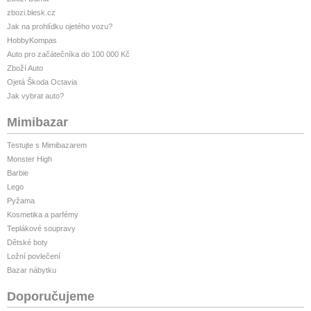
zbozi.blesk.cz
Jak na prohlídku ojetého vozu?
HobbyKompas
Auto pro začátečníka do 100 000 Kč
Zboží Auto
Ojetá Škoda Octavia
Jak vybrat auto?
Mimibazar
Testujte s Mimibazarem
Monster High
Barbie
Lego
Pyžama
Kosmetika a parfémy
Teplákové soupravy
Dětské boty
Ložní povlečení
Bazar nábytku
Doporučujeme