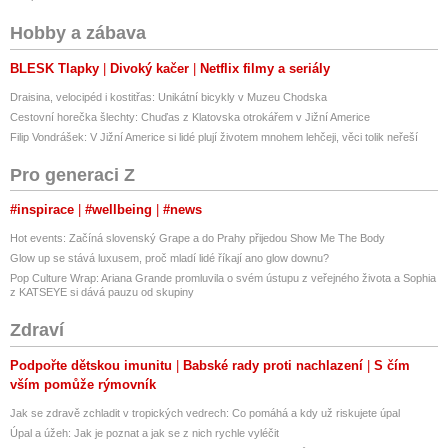
Hobby a zábava
BLESK Tlapky
Divoký kačer
Netflix filmy a seriály
Draisina, velocipéd i kostitřas: Unikátní bicykly v Muzeu Chodska
Cestovní horečka šlechty: Chuďas z Klatovska otrokářem v Jižní Americe
Filip Vondrášek: V Jižní Americe si lidé plují životem mnohem lehčeji, věci tolik neřeší
Pro generaci Z
#inspirace
#wellbeing
#news
Hot events: Začíná slovenský Grape a do Prahy přijedou Show Me The Body
Glow up se stává luxusem, proč mladí lidé říkají ano glow downu?
Pop Culture Wrap: Ariana Grande promluvila o svém ústupu z veřejného života a Sophia
z KATSEYE si dává pauzu od skupiny
Zdraví
Podpořte dětskou imunitu
Babské rady proti nachlazení
S čím
vším pomůže rýmovník
Jak se zdravě zchladit v tropických vedrech: Co pomáhá a kdy už riskujete úpal
Úpal a úžeh: Jak je poznat a jak se z nich rychle vyléčit