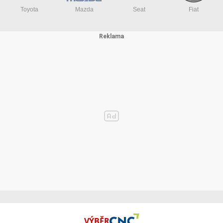
Toyota
Mazda
Seat
Fiat
Světlá výška: 8,5 cm
Velikost ráfků: 8"
Označení plášťů: 3,00-8 (vnější průměr cca 35 cm, šířka cca 7 cm,
ETRTO rozměr 76-203)
Osvětlení: LED světla
Rozměry: délka 160 cm x šířka 67 cm x výška 114 cm
Rozměry předního úložného prostoru: cca 28 x 30 x 24 cm
Rozměry zadního úložného prostoru: cca 49 x 26 x 22 cm
Rozměry úložného prostoru pod sedákem: cca 32 x 14 x 10 cm
Rozměry sedáku: 40 x 40 cm
Světlá výška zadních pomocných koleček od země: 7 cm
Hmotnost: 127 kg
VÝBĚR