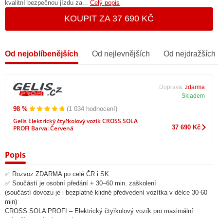
kvalitní bezpečnou jízdu za...
Celý popis
KOUPIT ZA 37 690 KČ
Od nejoblíbenějších
Od nejlevnějších
Od nejdražších
Doprava:
zdarma
Skladem
98 %
(1 034 hodnocení)
Gelis Elektrický čtyřkolový vozík CROSS SOLA
37 690 Kč
PROFI Barva: Červená
Popis
✅ Rozvoz ZDARMA po celé ČR i SK
✅ Součástí je osobní předání + 30–60 min. zaškolení
(součástí dovozu je i bezplatné klidné předvedení vozítka v délce 30-60
min)
CROSS SOLA PROFI – Elektrický čtyřkolový vozík pro maximální