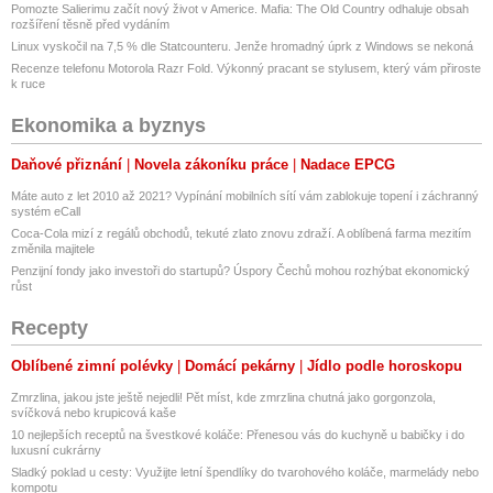
Pomozte Salierimu začít nový život v Americe. Mafia: The Old Country odhaluje obsah
rozšíření těsně před vydáním
Linux vyskočil na 7,5 % dle Statcounteru. Jenže hromadný úprk z Windows se nekoná
Recenze telefonu Motorola Razr Fold. Výkonný pracant se stylusem, který vám přiroste
k ruce
Ekonomika a byznys
Daňové přiznání
Novela zákoníku práce
Nadace EPCG
Máte auto z let 2010 až 2021? Vypínání mobilních sítí vám zablokuje topení i záchranný
systém eCall
Coca-Cola mizí z regálů obchodů, tekuté zlato znovu zdraží. A oblíbená farma mezitím
změnila majitele
Penzijní fondy jako investoři do startupů? Úspory Čechů mohou rozhýbat ekonomický
růst
Recepty
Oblíbené zimní polévky
Domácí pekárny
Jídlo podle horoskopu
Zmrzlina, jakou jste ještě nejedli! Pět míst, kde zmrzlina chutná jako gorgonzola,
svíčková nebo krupicová kaše
10 nejlepších receptů na švestkové koláče: Přenesou vás do kuchyně u babičky i do
luxusní cukrárny
Sladký poklad u cesty: Využijte letní špendlíky do tvarohového koláče, marmelády nebo
kompotu