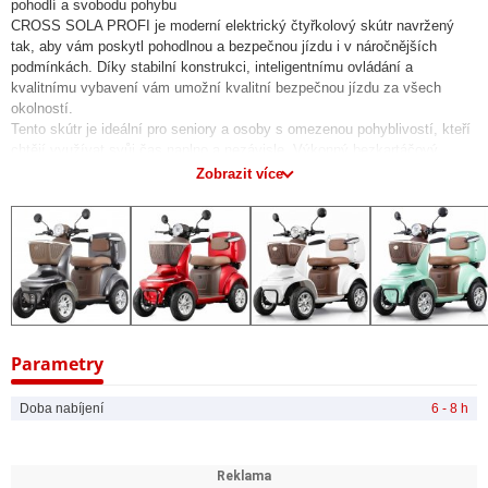
pohodlí a svobodu pohybu
CROSS SOLA PROFI je moderní elektrický čtyřkolový skútr navržený
tak, aby vám poskytl pohodlnou a bezpečnou jízdu i v náročnějších
podmínkách. Díky stabilní konstrukci, inteligentnímu ovládání a
kvalitnímu vybavení vám umožní kvalitní bezpečnou jízdu za všech
okolností.
Tento skútr je ideální pro seniory a osoby s omezenou pohyblivostí, kteří
chtějí využívat svůj čas naplno a nezávisle. Výkonný bezkartáčový
motor o výkonu 1000 W vás pohodlně doveze rychlostí až 20 km/h, což
Zobrazit více
je ideální rychlost pro bezpečnou jízdu ve městě i na venkově.
Výkon a dojezd
CROSS SOLA PROFI nabízí maximální dojezd až 45 km na jedno nabití
– dostatečná vzdálenost pro běžné denní potřeby i delší vyjížďky. O
pohon se stará spolehlivý 1000W bezkartáčový motor, který zajistí tichý
a plynulý chod bez potřeby časté údržby.
Napájení obstarává 60V 20Ah gelová olověná baterie (4 x 12V), která je
nejen spolehlivá, ale i bezpečnější než běžné Li-ion články. Olověné
Parametry
gelové akumulátory jsou obecně odolnější vůči přehřátí a nehrozí u nich
samovolné vznícení, což z nich dělá ideální volbu pro každodenní
Doba nabíjení
6 - 8 h
použití. Nabíjení trvá přibližně 8 hodin, takže je skútr během noci vždy
připravený k použití.
Ovládání a bezpečnost