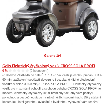
Galerie 1/4
Gelis Elektrický čtyřkolový vozík CROSS SOLA PROFI
0 %
(0 hodnocení)
✅ Rozvoz ZDARMA po celé ČR i SK ✅ Součástí je osobní předání + 30–
60 min. zaškolení (součástí dovozu je i bezplatné klidné předvedení
vozítka v délce 30-60 min) CROSS SOLA PROFI – Elektrický čtyřkolový
vozík pro maximální pohodlí a svobodu pohybu CROSS SOLA PROFI je
moderní elektrický čtyřkolový skútr navržený tak, aby vám poskytl
pohodlnou a bezpečnou jízdu i v náročnějších podmínkách. Díky stabilní
konstrukci, inteligentnímu ovládání a kvalitnímu vybavení vám umožní