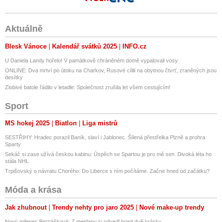
CROSS SOLA PROFI je tak skvělým spojením moderní technologie,
bezpečnosti a komfortu, které vám zaručí svobodu pohybu bez
Aktuálně
kompromisů.
Blesk Vánoce
Kalendář svátků 2025
INFO.cz
Pro více informací nás neváhejte kontaktovat na telefonním čísle 608
834 435.
U Daniela Landy hořelo! V památkově chráněném domě vypalovali vosy
ONLINE: Dva mrtví po útoku na Charkov, Rusové cílili na obytnou čtvrť, zraněných jsou
desítky
Zlobivé batole řádilo v letadle: Společnost zrušila let všem cestujícím!
Sport
MS hokej 2025
Biatlon
Liga mistrů
SESTŘIHY: Hradec porazil Baník, slaví i Jablonec. Šílená přestřelka Plzně a prohra
Sparty
Sekáč si zase užívá českou kabinu: Úspěch se Spartou je pro mě sen. Divoká léta ho
stála NHL
Trpišovský o návratu Chorého: Do Liberce s ním počítáme. Začne hned od začátku?
Móda a krása
Jak zhubnout
Trendy nehty pro jaro 2025
Nové make-up trendy
Nový milenec Bernáškové: Z mejdanu si odvedl hned dvě krásky