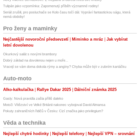
Tulipán jako vzpomínka: Zapomenutý příběh významné rodiny!
Seriál zrušili, pro posluchače se Kolo času točí dál. Vypráví fantastickou ságu, která
nemá obdoby!
Pro ženy a maminky
Nejčastější novoroční předsevzetí
Miminko a mráz
Jak vybírat
letní dovolenou
Okurkový salát s novými brambory
Dobrý základ na dovolenou nejen u moře...
Vracejí se vám doma dokola rýmy a angíny? Chyba může být v zubním kartáčku
Auto-moto
Alko-kalkulačka
Rallye Dakar 2025
Dálniční známka 2025
Gasly: Nová pravidla zašla příliš daleko
Moto3: Vítězství ve Velké Británii nakonec vybojoval David Almansa
Pokuty zahraničních řidičů v Česku: Cizí značka jako privilegium?
Věda a technika
Nejlepší chytré hodinky
Nejlepší telefony
Nejlepší VPN – srovnání