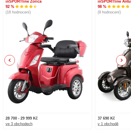
inSPORTline Zorica
inSPORTline Antu
92 %
98 %
(18 hodnocení)
(9 hodnocení)
Previous
Next
28 700 - 29 999 Kč
37 690 Kč
ve 3 obchodech
v 1 obchodě