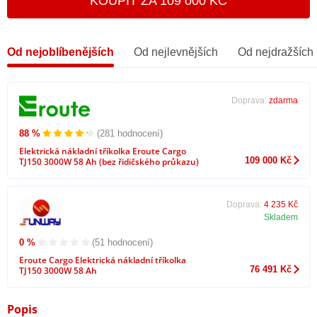
KOUPIT ZA 109 000 KČ
Od nejoblíbenějších
Od nejlevnějších
Od nejdražších
Doprava:
zdarma
88 %
(281 hodnocení)
Elektrická nákladní tříkolka Eroute Cargo
109 000 Kč
TJ150 3000W 58 Ah (bez řidičského průkazu)
Doprava:
4 235 Kč
Skladem
0 %
(51 hodnocení)
Eroute Cargo Elektrická nákladní tříkolka
76 491 Kč
TJ150 3000W 58 Ah
Popis