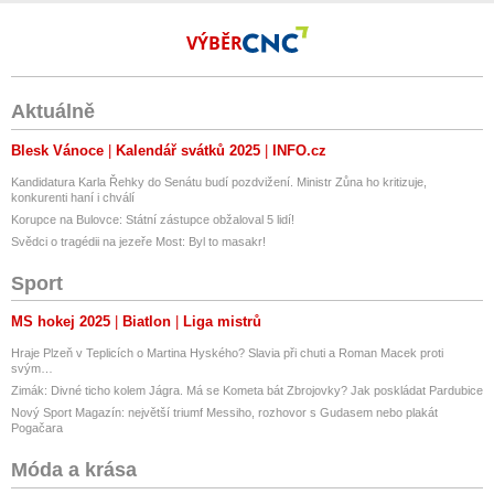
VÝBĚR
Aktuálně
Blesk Vánoce
Kalendář svátků 2025
INFO.cz
Kandidatura Karla Řehky do Senátu budí pozdvižení. Ministr Zůna ho kritizuje,
konkurenti haní i chválí
Korupce na Bulovce: Státní zástupce obžaloval 5 lidí!
Svědci o tragédii na jezeře Most: Byl to masakr!
Sport
MS hokej 2025
Biatlon
Liga mistrů
Hraje Plzeň v Teplicích o Martina Hyského? Slavia při chuti a Roman Macek proti
svým…
Zimák: Divné ticho kolem Jágra. Má se Kometa bát Zbrojovky? Jak poskládat Pardubice
Nový Sport Magazín: největší triumf Messiho, rozhovor s Gudasem nebo plakát
Pogačara
Móda a krása