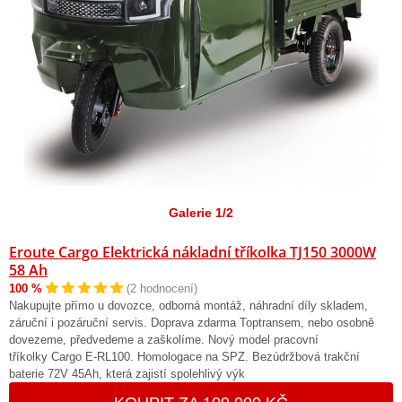
Galerie 1/2
Eroute Cargo Elektrická nákladní tříkolka TJ150 3000W
58 Ah
100 %
(2 hodnocení)
Nakupujte přímo u dovozce, odborná montáž, náhradní díly skladem,
záruční i pozáruční servis. Doprava zdarma Toptransem, nebo osobně
dovezeme, předvedeme a zaškolíme. Nový model pracovní
tříkolky Cargo E-RL100. Homologace na SPZ. Bezúdržbová trakční
baterie 72V 45Ah, která zajistí spolehlivý výk