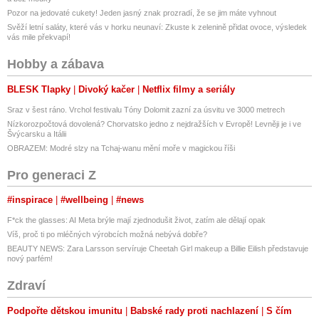
Pozor na jedovaté cukety! Jeden jasný znak prozradí, že se jim máte vyhnout
Svěží letní saláty, které vás v horku neunaví: Zkuste k zelenině přidat ovoce, výsledek
vás mile překvapí!
Hobby a zábava
BLESK Tlapky
Divoký kačer
Netflix filmy a seriály
Sraz v šest ráno. Vrchol festivalu Tóny Dolomit zazní za úsvitu ve 3000 metrech
Nízkorozpočtová dovolená? Chorvatsko jedno z nejdražších v Evropě! Levněji je i ve
Švýcarsku a Itálii
OBRAZEM: Modré slzy na Tchaj-wanu mění moře v magickou říši
Pro generaci Z
#inspirace
#wellbeing
#news
F*ck the glasses: AI Meta brýle mají zjednodušit život, zatím ale dělají opak
Víš, proč ti po mléčných výrobcích možná nebývá dobře?
BEAUTY NEWS: Zara Larsson servíruje Cheetah Girl makeup a Billie Eilish představuje
nový parfém!
Zdraví
Podpořte dětskou imunitu
Babské rady proti nachlazení
S čím