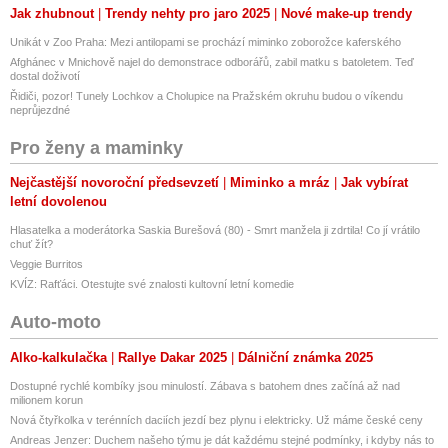
Jak zhubnout
Trendy nehty pro jaro 2025
Nové make-up trendy
Unikát v Zoo Praha: Mezi antilopami se prochází miminko zoborožce kaferského
Afghánec v Mnichově najel do demonstrace odborářů, zabil matku s batoletem. Teď
dostal doživotí
Řidiči, pozor! Tunely Lochkov a Cholupice na Pražském okruhu budou o víkendu
neprůjezdné
Pro ženy a maminky
Nejčastější novoroční předsevzetí
Miminko a mráz
Jak vybírat
letní dovolenou
Hlasatelka a moderátorka Saskia Burešová (80) - Smrt manžela ji zdrtila! Co jí vrátilo
chuť žít?
Veggie Burritos
KVÍZ: Rafťáci. Otestujte své znalosti kultovní letní komedie
Auto-moto
Alko-kalkulačka
Rallye Dakar 2025
Dálniční známka 2025
Dostupné rychlé kombíky jsou minulostí. Zábava s batohem dnes začíná až nad
milionem korun
Nová čtyřkolka v terénních daciích jezdí bez plynu i elektricky. Už máme české ceny
Andreas Jenzer: Duchem našeho týmu je dát každému stejné podmínky, i kdyby nás to