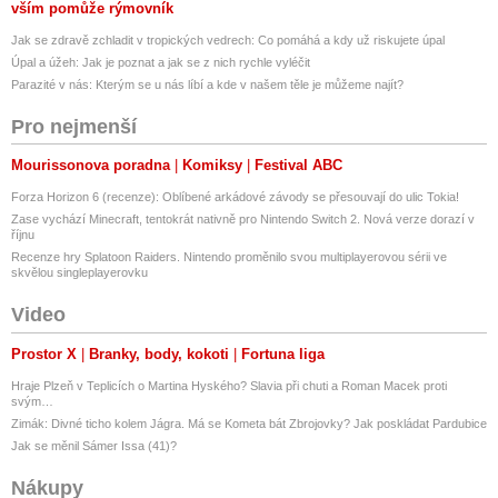
vším pomůže rýmovník
Jak se zdravě zchladit v tropických vedrech: Co pomáhá a kdy už riskujete úpal
Úpal a úžeh: Jak je poznat a jak se z nich rychle vyléčit
Parazité v nás: Kterým se u nás líbí a kde v našem těle je můžeme najít?
Pro nejmenší
Mourissonova poradna
Komiksy
Festival ABC
Forza Horizon 6 (recenze): Oblíbené arkádové závody se přesouvají do ulic Tokia!
Zase vychází Minecraft, tentokrát nativně pro Nintendo Switch 2. Nová verze dorazí v
říjnu
Recenze hry Splatoon Raiders. Nintendo proměnilo svou multiplayerovou sérii ve
skvělou singleplayerovku
Video
Prostor X
Branky, body, kokoti
Fortuna liga
Hraje Plzeň v Teplicích o Martina Hyského? Slavia při chuti a Roman Macek proti
svým…
Zimák: Divné ticho kolem Jágra. Má se Kometa bát Zbrojovky? Jak poskládat Pardubice
Jak se měnil Sámer Issa (41)?
Nákupy