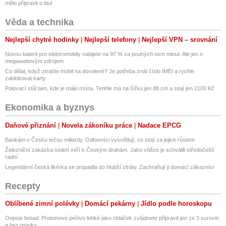
mělo připravit o titul
Věda a technika
Nejlepší chytré hodinky
Nejlepší telefony
Nejlepší VPN – srovnání
Novou baterii pro elektromobily nabijete na 97 % za pouhých osm minut. Ale jen s
megawattovým zdrojem
Co dělat, když ztratíte mobil na dovolené? Je potřeba znát číslo IMEI a rychle
zablokovat karty
Polovací stůl tam, kde je málo místa. Tenhle má na šířku jen 88 cm a stojí jen 2100 Kč
Ekonomika a byznys
Daňové přiznání
Novela zákoníku práce
Nadace EPCG
Bankám v Česku tečou miliardy. Odborníci vysvětlují, co stojí za jejich růstem
Železniční zakázka století míří k Českým drahám. Jako vítěze je schválili středočeští
radní
Legendární česká likérka se propadla do hlubší ztráty. Zachraňují ji domácí zákazníci
Recepty
Oblíbené zimní polévky
Domácí pekárny
Jídlo podle horoskopu
Oopsie bread: Proteinové pečivo lehké jako obláček zvládnete připravit jen ze 3 surovin
a bez mouky