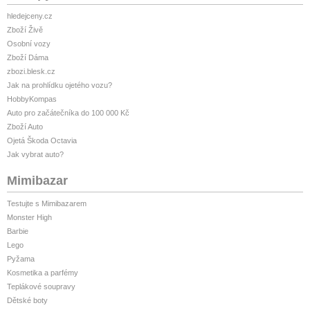
hledejceny.cz
Zboží Živě
Osobní vozy
Zboží Dáma
zbozi.blesk.cz
Jak na prohlídku ojetého vozu?
HobbyKompas
Auto pro začátečníka do 100 000 Kč
Zboží Auto
Ojetá Škoda Octavia
Jak vybrat auto?
Mimibazar
Testujte s Mimibazarem
Monster High
Barbie
Lego
Pyžama
Kosmetika a parfémy
Teplákové soupravy
Dětské boty