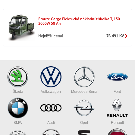
Eroute Cargo Elektrická nákladní tříkolka TJ150
3000W 58 Ah
Nejnižší cena!
76 491 Kč
Škoda
Volkswagen
Mercedes-Benz
Ford
BMW
Audi
Opel
Renault