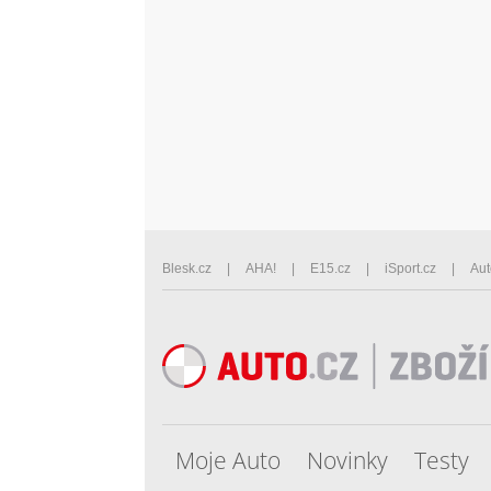
Blesk.cz
AHA!
E15.cz
iSport.cz
Aut
Moje Auto
Novinky
Testy