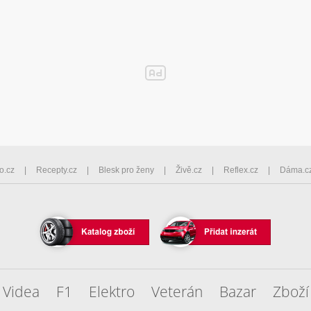
o.cz
Recepty.cz
Blesk pro ženy
Živě.cz
Reflex.cz
Dáma.c
Videa
F1
Elektro
Veterán
Bazar
Zboží