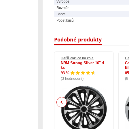
Výrobce
Rozměr
Barva
Počet kusů
Podobné produkty
lší Poklice na kola
Další Poklice na kola
Da
-TEC VERON carbon
NRM Strong Silver 16" 4
Co
lver black 15" 4 ks
ks
Bl
 %
93 %
8
0 hodnocení)
(3 hodnocení)
(9
Previous