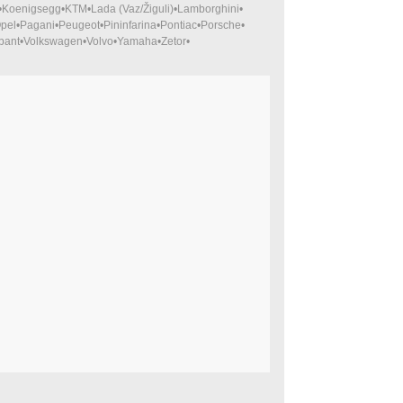
Koenigsegg
KTM
Lada (Vaz/Žiguli)
Lamborghini
pel
Pagani
Peugeot
Pininfarina
Pontiac
Porsche
bant
Volkswagen
Volvo
Yamaha
Zetor