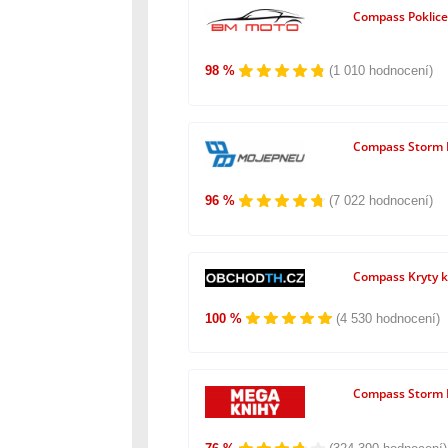
Compass Poklice
98 %
(1 010 hodnocení)
Compass Storm B
96 %
(7 022 hodnocení)
Compass Kryty k
100 %
(4 530 hodnocení)
Compass Storm B