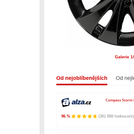
Galerie 1
Od nejoblíbenějších
Od nejl
Compass Storm B
96 %
(381 888 hodnocení)