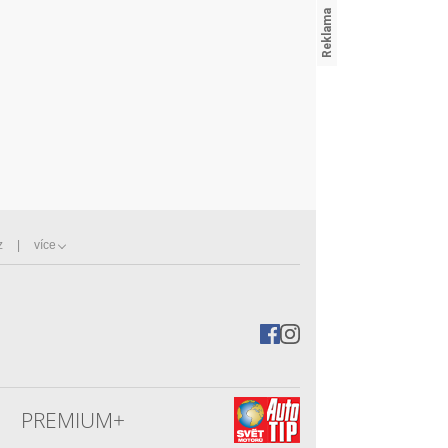
z
více
PREMIUM+