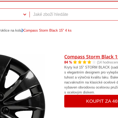
oklice na kola
Compass Storm Black 15" 4 ks
Compass Storm Black 15
84 %
(14 hodnocení
Kryty kol 15" STORM BLACK (sada 
s elegantním designem pro vylepše
tuhost a výtečná kvalitu laku. Ba
nacvaknutím na klasické ocelové di
vybaven obvodovou ocelovou pružino
s ocelovým diskem.
KOUPIT ZA 46