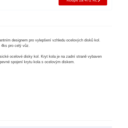
Koupit za 472 Kč
antním designem pro vylepšení vzhledu ocelových disků kol.
 4ks pro celý vůz.
ké ocelové disky kol. Kryt kola je na zadní straně vybaven
 pevné spojení krytu kola s ocelovým diskem.