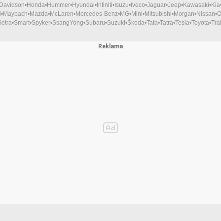
-Davidson
Honda
Hummer
Hyundai
Infiniti
Isuzu
Iveco
Jaguar
Jeep
Kawasaki
Kia
i
Maybach
Mazda
McLaren
Mercedes-Benz
MG
Mini
Mitsubishi
Morgan
Nissan
O
Setra
Smart
Spyker
SsangYong
Subaru
Suzuki
Škoda
Tata
Tatra
Tesla
Toyota
Tra