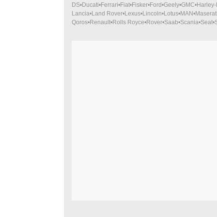
DS
Ducati
Ferrari
Fiat
Fisker
Ford
Geely
GMC
Harley
Lancia
Land Rover
Lexus
Lincoln
Lotus
MAN
Maserat
Qoros
Renault
Rolls Royce
Rover
Saab
Scania
Seat