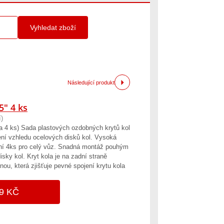
Vyhledat zboží
Následující produkt
" 4 ks
)
4 ks) Sada plastových ozdobných krytů kol
ní vzhledu ocelových disků kol. Vysoká
lení 4ks pro celý vůz. Snadná montáž pouhým
sky kol. Kryt kola je na zadní straně
u, která zjišťuje pevné spojení krytu kola
9 KČ