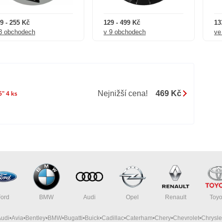
9 - 255 Kč
129 - 499 Kč
13
8 obchodech
v 9 obchodech
ve
Nejnižší cena!
469 Kč
" 4 ks
Ford
BMW
Audi
Opel
Renault
Toyo
Audi
Avia
Bentley
BMW
Bugatti
Buick
Cadillac
Caterham
Chery
Chevrolet
Chrysle