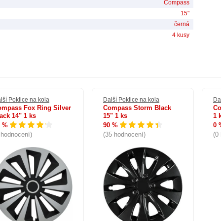
Compass
15"
černá
4 kusy
lší Poklice na kola
Další Poklice na kola
Da
mpass Fox Ring Silver
Compass Storm Black
Co
ack 14" 1 ks
15" 1 ks
1 
5 %
90 %
0 
 hodnocení)
(35 hodnocení)
(0