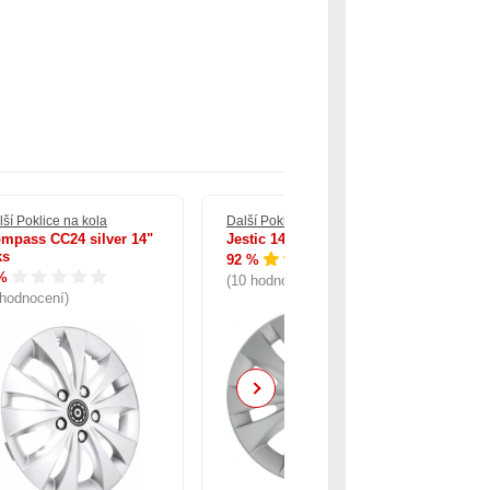
lší Poklice na kola
Další Poklice na kola
Dal
mpass CC24 silver 14"
Jestic 14
Gó
ks
16
92 %
%
96
(10 hodnocení)
 hodnocení)
(1
Next