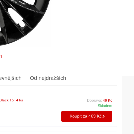
/1
evnějších
Od nejdražších
lack 15" 4 ks
Doprava:
49 Kč
Skladem
Koupit za 469 Kč