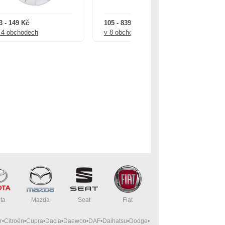
3 - 149 Kč
105 - 839 Kč
66
 4 obchodech
v 8 obchodech
ve
ta
Mazda
Seat
Fiat
r
Citroën
Cupra
Dacia
Daewoo
DAF
Daihatsu
Dodge