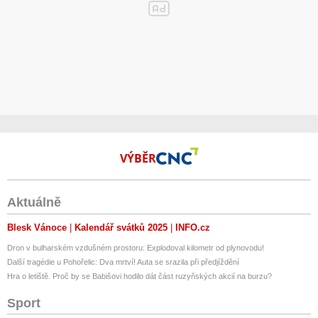
VÝBĚR
Aktuálně
Blesk Vánoce
Kalendář svátků 2025
INFO.cz
Dron v bulharském vzdušném prostoru: Explodoval kilometr od plynovodu!
Další tragédie u Pohořelic: Dva mrtví! Auta se srazila při předjíždění
Hra o letiště. Proč by se Babišovi hodilo dát část ruzyňských akcií na burzu?
Sport