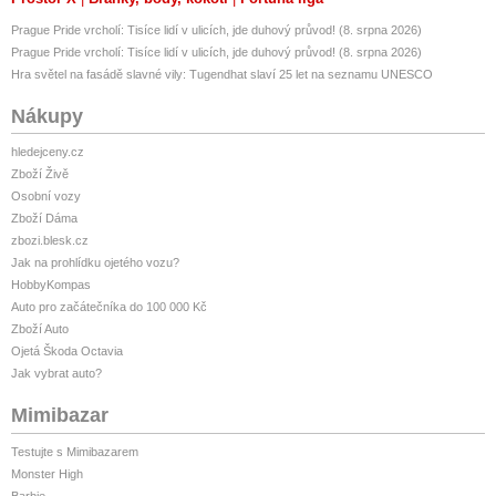
Prague Pride vrcholí: Tisíce lidí v ulicích, jde duhový průvod! (8. srpna 2026)
Prague Pride vrcholí: Tisíce lidí v ulicích, jde duhový průvod! (8. srpna 2026)
Hra světel na fasádě slavné vily: Tugendhat slaví 25 let na seznamu UNESCO
Nákupy
hledejceny.cz
Zboží Živě
Osobní vozy
Zboží Dáma
zbozi.blesk.cz
Jak na prohlídku ojetého vozu?
HobbyKompas
Auto pro začátečníka do 100 000 Kč
Zboží Auto
Ojetá Škoda Octavia
Jak vybrat auto?
Mimibazar
Testujte s Mimibazarem
Monster High
Barbie