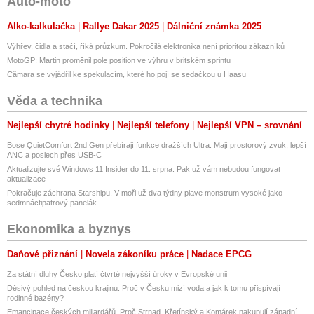
Auto-moto
Alko-kalkulačka
Rallye Dakar 2025
Dálniční známka 2025
Výhřev, čidla a stačí, říká průzkum. Pokročilá elektronika není prioritou zákazníků
MotoGP: Martin proměnil pole position ve výhru v britském sprintu
Câmara se vyjádřil ke spekulacím, které ho pojí se sedačkou u Haasu
Věda a technika
Nejlepší chytré hodinky
Nejlepší telefony
Nejlepší VPN – srovnání
Bose QuietComfort 2nd Gen přebírají funkce dražších Ultra. Mají prostorový zvuk, lepší
ANC a poslech přes USB-C
Aktualizujte své Windows 11 Insider do 11. srpna. Pak už vám nebudou fungovat
aktualizace
Pokračuje záchrana Starshipu. V moři už dva týdny plave monstrum vysoké jako
sedmnáctipatrový panelák
Ekonomika a byznys
Daňové přiznání
Novela zákoníku práce
Nadace EPCG
Za státní dluhy Česko platí čtvrté nejvyšší úroky v Evropské unii
Děsivý pohled na českou krajinu. Proč v Česku mizí voda a jak k tomu přispívají
rodinné bazény?
Emancipace českých miliardářů. Proč Strnad, Křetínský a Komárek nakupují západní