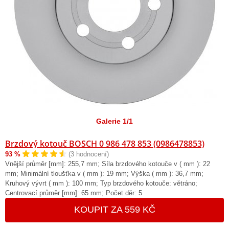
Galerie 1/1
Brzdový kotouč BOSCH 0 986 478 853 (0986478853)
93 %
(3 hodnocení)
Vnější průměr [mm]: 255,7 mm; Síla brzdového kotouče v ( mm ): 22
mm; Minimální tloušťka v ( mm ): 19 mm; Výška ( mm ): 36,7 mm;
Kruhový vývrt ( mm ): 100 mm; Typ brzdového kotouče: větráno;
Centrovací průměr [mm]: 65 mm; Počet děr: 5
KOUPIT ZA 559 KČ