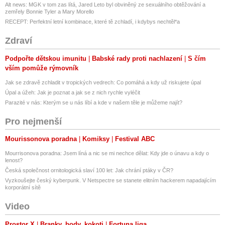
Alt news: MGK v tom zas lítá, Jared Leto byl obviněný ze sexuálního obtěžování a
zemřely Bonnie Tyler a Mary Morello
RECEPT: Perfektní letní kombinace, které tě zchladí, i kdybys nechtěl*a
Zdraví
Podpořte dětskou imunitu
Babské rady proti nachlazení
S čím
vším pomůže rýmovník
Jak se zdravě zchladit v tropických vedrech: Co pomáhá a kdy už riskujete úpal
Úpal a úžeh: Jak je poznat a jak se z nich rychle vyléčit
Parazité v nás: Kterým se u nás líbí a kde v našem těle je můžeme najít?
Pro nejmenší
Mourissonova poradna
Komiksy
Festival ABC
Mourrisonova poradna: Jsem líná a nic se mi nechce dělat: Kdy jde o únavu a kdy o
lenost?
Česká společnost ornitologická slaví 100 let: Jak chrání ptáky v ČR?
Vyzkoušejte český kyberpunk. V Netspectre se stanete elitním hackerem napadajícím
korporátní sítě
Video
Prostor X
Branky, body, kokoti
Fortuna liga