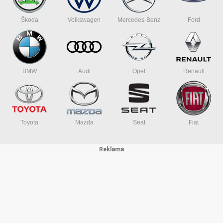
Škoda
Volkswagen
Mercedes-Benz
Ford
BMW
Audi
Opel
Renault
Toyota
Mazda
Seat
Fiat