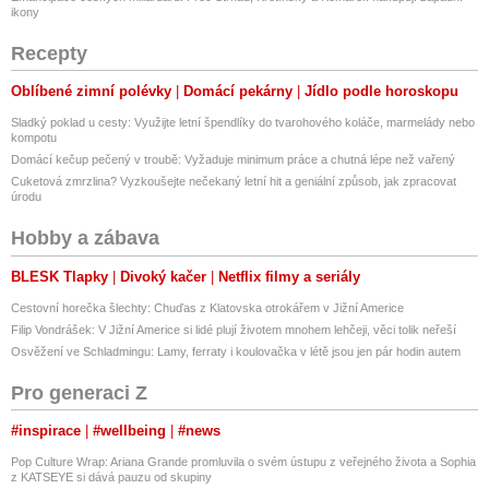
ikony
Recepty
Oblíbené zimní polévky
Domácí pekárny
Jídlo podle horoskopu
Sladký poklad u cesty: Využijte letní špendlíky do tvarohového koláče, marmelády nebo
kompotu
Domácí kečup pečený v troubě: Vyžaduje minimum práce a chutná lépe než vařený
Cuketová zmrzlina? Vyzkoušejte nečekaný letní hit a geniální způsob, jak zpracovat
úrodu
Hobby a zábava
BLESK Tlapky
Divoký kačer
Netflix filmy a seriály
Cestovní horečka šlechty: Chuďas z Klatovska otrokářem v Jižní Americe
Filip Vondrášek: V Jižní Americe si lidé plují životem mnohem lehčeji, věci tolik neřeší
Osvěžení ve Schladmingu: Lamy, ferraty i koulovačka v létě jsou jen pár hodin autem
Pro generaci Z
#inspirace
#wellbeing
#news
Pop Culture Wrap: Ariana Grande promluvila o svém ústupu z veřejného života a Sophia
z KATSEYE si dává pauzu od skupiny