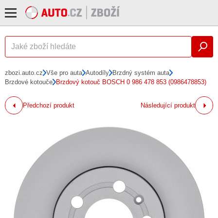
zbozi.auto.cz
Vše pro auta
Autodíly
Brzdný systém auta
Brzdové kotouče
Brzdový kotouč BOSCH 0 986 478 853 (0986478853)
Předchozí produkt
Následující produkt