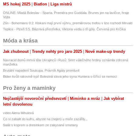
MS hokej 2025
Biatlon
Liga mistrů
ONLINE: Mladá Boleslav - Sparta. Premiéra pro Guddala. Brunes jen na lavičce, hraje
Vojta
Zlín - Bohemians 0:2. Klokani mají první výhru, premiérovou trefou v lize rozhodl Mirvald
Teplice - Plzeň 5:5. Bláznivá přestřelka, Viktoria vedla o tři góly. Červená pro Krčíka
Móda a krása
Jak zhubnout
Trendy nehty pro jaro 2025
Nové make-up trendy
Navracel domů mrtvá těla Ukrajinců i Rusů: Smrt válečného hrdiny oznámila zdrcená
manželka
Brutální napadení Soukupa. Právník Agáty promluvil
Biden kvůli rakovině trpí! Bolestná slova jeho syna Huntera o šířící se nemoci
Pro ženy a maminky
Nejčastější novoroční předsevzetí
Miminko a mráz
Jak vybírat
letní dovolenou
video Alena Mihulová
Co si zabalit do kufru, abyste na (nejen) u moře zazářily...
Salát s koprem a dresinkem ze zakysané smetany