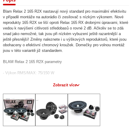
Blam Relax 2 165 R2X nastavují nový standard pro maximální efektivitu
v případě montáže na autorádio či zesilovač s nízkým výkonem. Nové
reprodukty 165 R2X se liší oproti Relax 165 RX drobnými úpravami, které
vedou k navýšení citlivosti středobasů o rovné 2 dB. Ačkoliv se to zdá
snad jako nemožné, tak jsou při nízkém vybuzení ještě razantnější a
ještě přesnější! Změny naleznete i u výškových reproduktorů, které jsou
obohaceny o efektivní chromový kroužek. Domečky pro volnou montáž
jsou v této variantě již standardem.
BLAM Relax 2 165 R2X parametry
- Výkon RMS/MAX: 75/150 W
- Impedance: 2 Ohmy
Zobrazit více
- Fr.rozsah: 60-25 000 Hz
- Citlivost: 95.0 dB/2.83/1m
- Velikost středobasu: 165 mm
- Velikost výškových reproduktorů: 20 mm