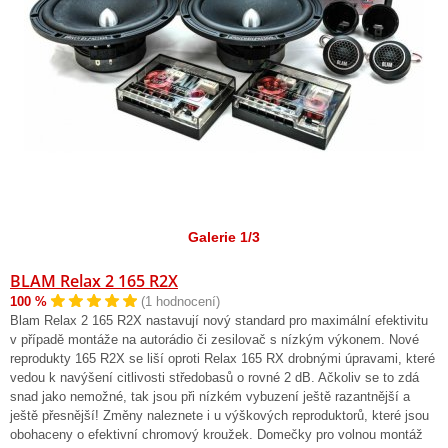
Galerie 1/3
BLAM Relax 2 165 R2X
100 %
(1 hodnocení)
Blam Relax 2 165 R2X nastavují nový standard pro maximální efektivitu
v případě montáže na autorádio či zesilovač s nízkým výkonem. Nové
reprodukty 165 R2X se liší oproti Relax 165 RX drobnými úpravami, které
vedou k navýšení citlivosti středobasů o rovné 2 dB. Ačkoliv se to zdá
snad jako nemožné, tak jsou při nízkém vybuzení ještě razantnější a
ještě přesnější! Změny naleznete i u výškových reproduktorů, které jsou
obohaceny o efektivní chromový kroužek. Domečky pro volnou montáž