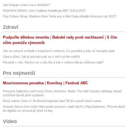
Jak funguje vztah Lva a Vodnáře?
FASHION NEWS: John Galliano headlinuje MET GALA 2027
Pop Culture Wrap: Madison Beer řekla ano a Met Gala odhalilo téma pro rok 2027!
Zdraví
Podpořte dětskou imunitu
Babské rady proti nachlazení
S čím
vším pomůže rýmovník
Jak se zdravě zchladit v tropických vedrech: Co pomáhá a kdy už riskujete úpal
Úpal a úžeh: Jak je poznat a jak se z nich rychle vyléčit
Parazité v nás: Kterým se u nás líbí a kde v našem těle je můžeme najít?
Pro nejmenší
Mourissonova poradna
Komiksy
Festival ABC
Pomozte Salierimu začít nový život v Americe. Mafia: The Old Country odhaluje obsah
rozšíření těsně před vydáním
Nový traktor Zetor 6: Brněnská legenda slaví 80 let a jezdí skoro sama
Ostuda Xboxu One může Microsoftu pomoci v další bitvě s PlayStationem. Převod disků
do digitálu se rýsoval již před 13 lety
Video