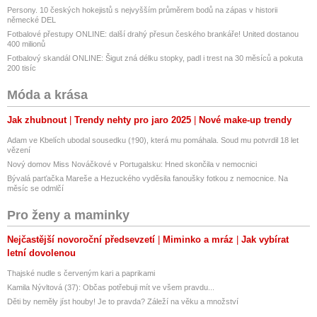
Persony. 10 českých hokejistů s nejvyšším průměrem bodů na zápas v historii
německé DEL
Fotbalové přestupy ONLINE: další drahý přesun českého brankáře! United dostanou
400 milionů
Fotbalový skandál ONLINE: Šigut zná délku stopky, padl i trest na 30 měsíců a pokuta
200 tisíc
Móda a krása
Jak zhubnout
Trendy nehty pro jaro 2025
Nové make-up trendy
Adam ve Kbelích ubodal sousedku (†90), která mu pomáhala. Soud mu potvrdil 18 let
vězení
Nový domov Miss Nováčkové v Portugalsku: Hned skončila v nemocnici
Bývalá parťačka Mareše a Hezuckého vyděsila fanoušky fotkou z nemocnice. Na
měsíc se odmlčí
Pro ženy a maminky
Nejčastější novoroční předsevzetí
Miminko a mráz
Jak vybírat
letní dovolenou
Thajské nudle s červeným kari a paprikami
Kamila Nývltová (37): Občas potřebuji mít ve všem pravdu...
Děti by neměly jíst houby! Je to pravda? Záleží na věku a množství