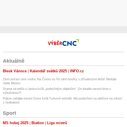
VÝBĚR
Aktuálně
Blesk Vánoce
Kalendář svátků 2025
INFO.cz
Zlom počasí utne vedra: Na Česko se řítí silné bouřky s přívalovými dešti! Sledujte
radar Blesku
Drama na letišti u Lipska kvůli „podezřelým objektům“. Do letadla narazil dron s
výbušninou?!
Policie zahájila trestní řízení kvůli Turkově nehodě. Má podezření na ublížení na zdraví
z nedbalosti
Sport
MS hokej 2025
Biatlon
Liga mistrů