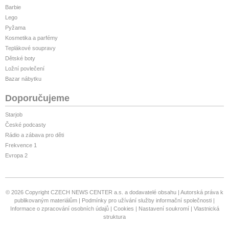
Barbie
Lego
Pyžama
Kosmetika a parfémy
Teplákové soupravy
Dětské boty
Ložní povlečení
Bazar nábytku
Doporučujeme
Starjob
České podcasty
Rádio a zábava pro děti
Frekvence 1
Evropa 2
© 2026 Copyright CZECH NEWS CENTER a.s. a dodavatelé obsahu
Autorská práva k
publikovaným materiálům
Podmínky pro užívání služby informační společnosti
Informace o zpracování osobních údajů
Cookies
Nastavení soukromí
Vlastnická
struktura