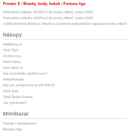
Prostor X
Branky, body, kokoti
Fortuna liga
Podvodníci vylákali z důvěřivců až stovky milionů. (srpen 2026)
Podvodníci vylákali z důvěřivců až stovky milionů. (srpen 2026)
Uvěřili falešnému Babišovi, Marešovi a Drábové podvodníkům naposílali desítky milionů
Nákupy
hledejceny.cz
Zboží Živě
Osobní vozy
Zboží Dáma
zbozi.blesk.cz
Jak na prohlídku ojetého vozu?
HobbyKompas
Auto pro začátečníka do 100 000 Kč
Zboží Auto
Ojetá Škoda Octavia
Jak vybrat auto?
Mimibazar
Testujte s Mimibazarem
Monster High