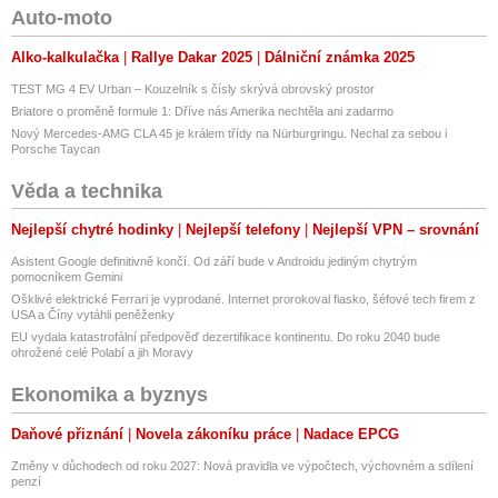
Auto-moto
Alko-kalkulačka
Rallye Dakar 2025
Dálniční známka 2025
TEST MG 4 EV Urban – Kouzelník s čísly skrývá obrovský prostor
Briatore o proměně formule 1: Dříve nás Amerika nechtěla ani zadarmo
Nový Mercedes-AMG CLA 45 je králem třídy na Nürburgringu. Nechal za sebou i
Porsche Taycan
Věda a technika
Nejlepší chytré hodinky
Nejlepší telefony
Nejlepší VPN – srovnání
Asistent Google definitivně končí. Od září bude v Androidu jediným chytrým
pomocníkem Gemini
Ošklivé elektrické Ferrari je vyprodané. Internet prorokoval fiasko, šéfové tech firem z
USA a Číny vytáhli peněženky
EU vydala katastrofální předpověď dezertifikace kontinentu. Do roku 2040 bude
ohrožené celé Polabí a jih Moravy
Ekonomika a byznys
Daňové přiznání
Novela zákoníku práce
Nadace EPCG
Změny v důchodech od roku 2027: Nová pravidla ve výpočtech, výchovném a sdílení
penzí