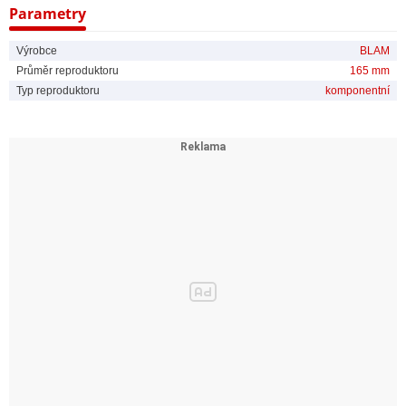
Parametry
- Materiál membrány výškových reproduktorů: hedvábí
Výrobce
BLAM
- Materiál membrány středobasu: tvrzená celulosa potažená uhlíkovým
Průměr reproduktoru
165 mm
vláknem
Typ reproduktoru
komponentní
- Pevný vrchlík pro sytější střed
- 25 mm cívky středobasů
- Montážní hloubka středobasů: 62.4 mm
- Montážní průměr středobasů: 142 mm
- Montážní hloubka výškových reproduktorů: 14 mm
- Montážní průměr výškových reproduktorů: 41 mm
- Plnohodnotné 6/12 dB výhybky
- Možnost nastavení útlumu a zvýraznění výškových reproduktorů
+3/0/-3 dB
- Gumový závěs