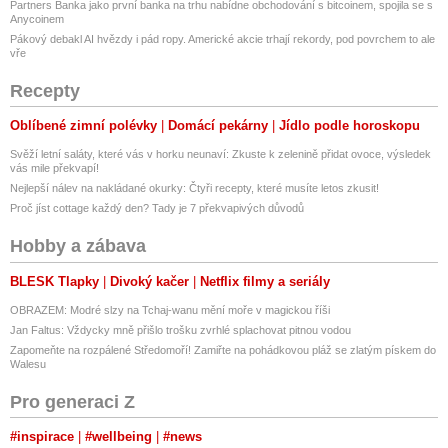
Partners Banka jako první banka na trhu nabídne obchodování s bitcoinem, spojila se s
Anycoinem
Pákový debakl AI hvězdy i pád ropy. Americké akcie trhají rekordy, pod povrchem to ale
vře
Recepty
Oblíbené zimní polévky
Domácí pekárny
Jídlo podle horoskopu
Svěží letní saláty, které vás v horku neunaví: Zkuste k zelenině přidat ovoce, výsledek
vás mile překvapí!
Nejlepší nálev na nakládané okurky: Čtyři recepty, které musíte letos zkusit!
Proč jíst cottage každý den? Tady je 7 překvapivých důvodů
Hobby a zábava
BLESK Tlapky
Divoký kačer
Netflix filmy a seriály
OBRAZEM: Modré slzy na Tchaj-wanu mění moře v magickou říši
Jan Faltus: Vždycky mně přišlo trošku zvrhlé splachovat pitnou vodou
Zapomeňte na rozpálené Středomoří! Zamiřte na pohádkovou pláž se zlatým pískem do
Walesu
Pro generaci Z
#inspirace
#wellbeing
#news