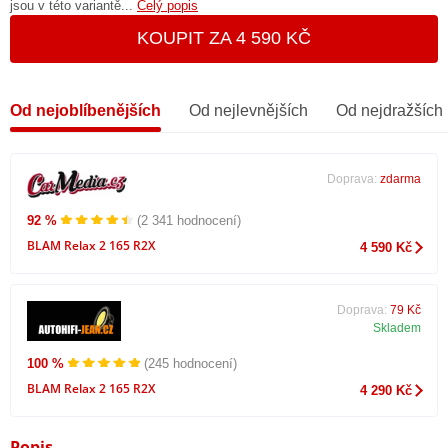
jsou v této variantě...
Celý popis
KOUPIT ZA 4 590 KČ
Od nejoblíbenějších
Od nejlevnějších
Od nejdražších
Doprava:
zdarma
92 %
(2 341 hodnocení)
BLAM Relax 2 165 R2X
4 590 Kč
Doprava:
79 Kč
Skladem
100 %
(245 hodnocení)
BLAM Relax 2 165 R2X
4 290 Kč
Popis