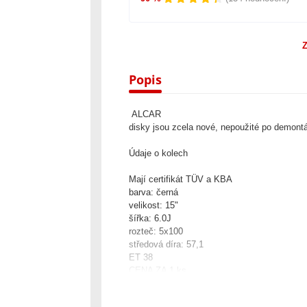
Z
Popis
ALCAR
disky jsou zcela nové, nepoužité po demont
Údaje o kolech
Mají certifikát TÜV a KBA
barva: černá
velikost: 15"
šířka: 6.0J
rozteč: 5x100
středová díra: 57,1
ET 38
CENA ZA 1 ks
souprava obsahuje ventily