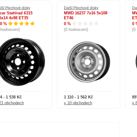
lší Plechové disky
Další Plechové disky
Da
car Stahlrad 6315
MWD 16237 7x16 5x108
MW
5x14 4x98 ET35
ET46
ET
00 %
0 %
0 
 hodnocení)
(0 hodnocení)
(0
4 - 1 538 Kč
1 110 - 1 562 Kč
89
21 obchodech
v 10 obchodech
v 