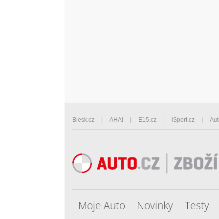
Blesk.cz
AHA!
E15.cz
iSport.cz
Aut
Moje Auto
Novinky
Testy