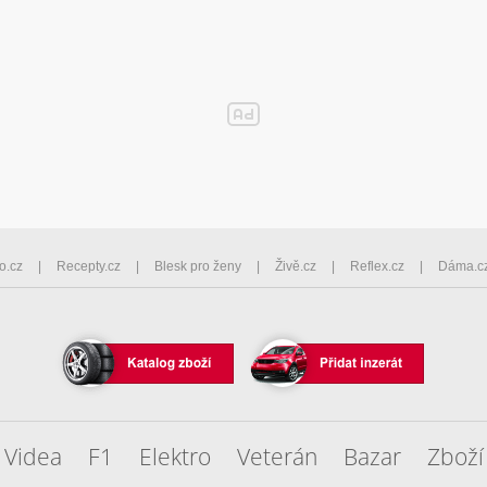
o.cz
Recepty.cz
Blesk pro ženy
Živě.cz
Reflex.cz
Dáma.c
Videa
F1
Elektro
Veterán
Bazar
Zboží