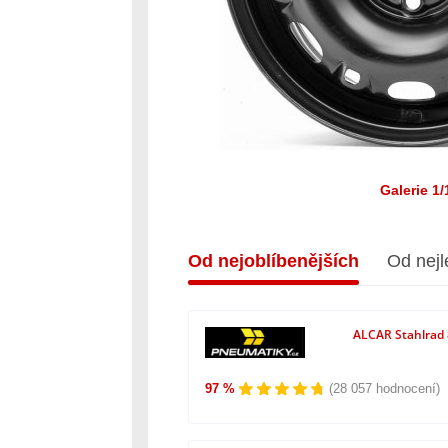
Galerie 1/
Od nejoblíbenějších
Od nejl
ALCAR Stahlrad 
97 %
(28 057 hodnocení)