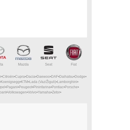
ta
Mazda
Seat
Fiat
r
Citroën
Cupra
Dacia
Daewoo
DAF
Daihatsu
Dodge
Koenigsegg
KTM
Lada (Vaz/Žiguli)
Lamborghini
pel
Pagani
Peugeot
Pininfarina
Pontiac
Porsche
bant
Volkswagen
Volvo
Yamaha
Zetor