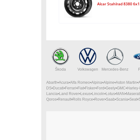
Alcar Stahlrad 8380 6x
Škoda
Volkswagen
Mercedes-Benz
Abarth
Acura
Alfa Romeo
Alpina
Alpine
Aston Martin
DS
Ducati
Ferrari
Fiat
Fisker
Ford
Geely
GMC
Harley
Lancia
Land Rover
Lexus
Lincoln
Lotus
MAN
Maserat
Qoros
Renault
Rolls Royce
Rover
Saab
Scania
Seat