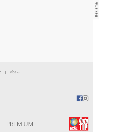
z
více
PREMIUM+