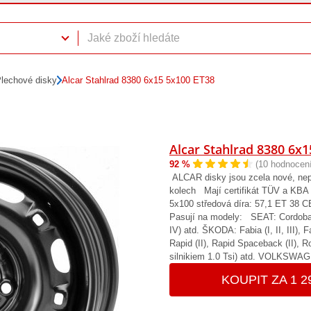
lechové disky
Alcar Stahlrad 8380 6x15 5x100 ET38
Alcar Stahlrad 8380 6x
92 %
(10 hodnocení
ALCAR disky jsou zcela nové, ne
kolech Mají certifikát TÜV a KBA b
5x100 středová díra: 57,1 ET 38 C
Pasují na modely: SEAT: Cordoba (III)
IV) atd. ŠKODA: Fabia (I, II, III), 
Rapid (II), Rapid Spaceback (II), 
silnikiem 1.0 Tsi) atd. VOLKSWAG
KOUPIT ZA 1 2