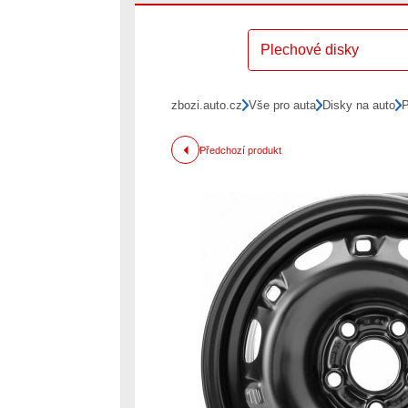
Plechové disky
zbozi.auto.cz
Vše pro auta
Disky na auto
P
Předchozí produkt