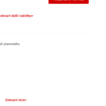
obrazit další nabídky
áži pneumatiku
Zobrazit více