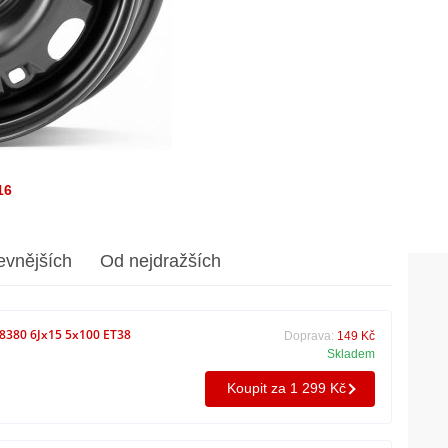
16
evnějších
Od nejdražších
8380 6Jx15 5x100 ET38
Doprava:
149 Kč
Skladem
Koupit za 1 299 Kč