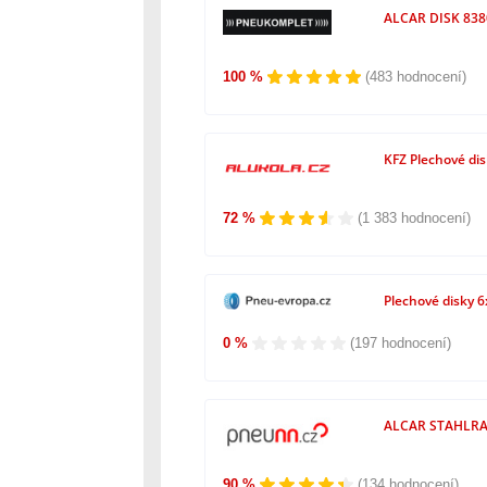
ALCAR DISK 8380
100 %
(483 hodnocení)
KFZ Plechové di
72 %
(1 383 hodnocení)
Plechové disky 
0 %
(197 hodnocení)
ALCAR STAHLRAD
90 %
(134 hodnocení)