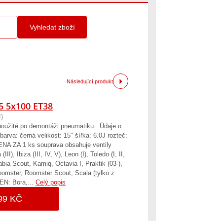
Vyhledat zboží
Následující produkt
15 5x100 ET38
)
použité po demontáži pneumatiku Údaje o
arva: černá velikost: 15" šířka: 6.0J rozteč:
ENA ZA 1 ks souprava obsahuje ventily
, Ibiza (III, IV, V), Leon (I), Toledo (I, II,
Fabia Scout, Kamiq, Octavia I, Praktik (03-),
Roomster, Roomster Scout, Scala (tylko z
EN: Bora,...
Celý popis
99 KČ