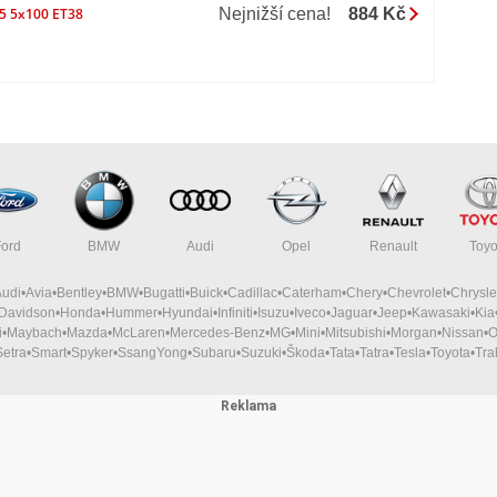
Nejnižší cena!
884 Kč
15 5x100 ET38
Ford
BMW
Audi
Opel
Renault
Toyo
Audi
Avia
Bentley
BMW
Bugatti
Buick
Cadillac
Caterham
Chery
Chevrolet
Chrysle
-Davidson
Honda
Hummer
Hyundai
Infiniti
Isuzu
Iveco
Jaguar
Jeep
Kawasaki
Kia
i
Maybach
Mazda
McLaren
Mercedes-Benz
MG
Mini
Mitsubishi
Morgan
Nissan
O
Setra
Smart
Spyker
SsangYong
Subaru
Suzuki
Škoda
Tata
Tatra
Tesla
Toyota
Tra