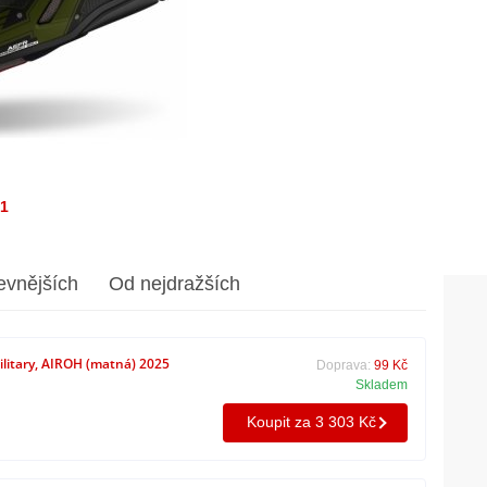
/1
evnějších
Od nejdražších
ilitary, AIROH (matná) 2025
Doprava:
99 Kč
Skladem
Koupit za 3 303 Kč