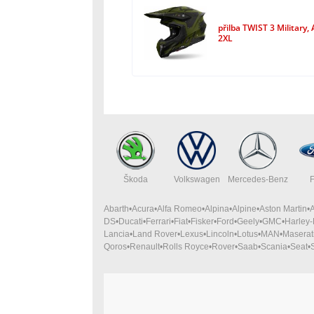
přilba TWIST 3 Military,
2XL
Škoda
Volkswagen
Mercedes-Benz
Abarth
Acura
Alfa Romeo
Alpina
Alpine
Aston Martin
DS
Ducati
Ferrari
Fiat
Fisker
Ford
Geely
GMC
Harley
Lancia
Land Rover
Lexus
Lincoln
Lotus
MAN
Maserat
Qoros
Renault
Rolls Royce
Rover
Saab
Scania
Seat