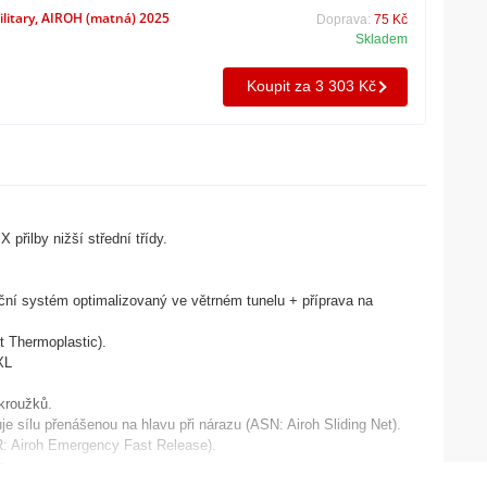
ilitary, AIROH (matná) 2025
Doprava:
75 Kč
Skladem
Koupit za 3 303 Kč
přilby nižší střední třídy.
ační systém optimalizovaný ve větrném tunelu + příprava na
t Thermoplastic).
XL
kroužků.
žuje sílu přenášenou na hlavu při nárazu (ASN: Airoh Sliding Net).
R: Airoh Emergency Fast Release).
.