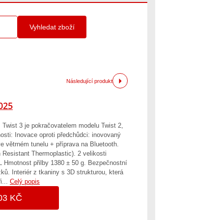
Vyhledat zboží
Následující produkt
2025
 Twist 3 je pokračovatelem modelu Twist 2,
tnosti: Inovace oproti předchůdci: inovovaný
e větrném tunelu + příprava na Bluetooth.
Resistant Thermoplastic). 2 velikosti
XL Hmotnost přilby 1380 ± 50 g. Bezpečnostní
. Interiér z tkaniny s 3D strukturou, která
i...
Celý popis
03 KČ