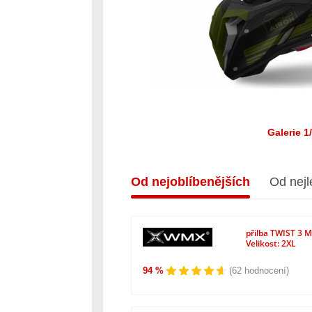
Galerie 1
Od nejoblíbenějších
Od nejl
přilba TWIST 3 M
Velikost: 2XL
94 %
(62 hodnocení)