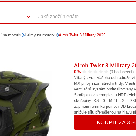
ví na motorku
Helmy na motorku
Airoh Twist 3 Military 2025
Airoh Twist 3 Military 
0 %
(0 hodnocení)
Vítaný zvrat Vašeho dobrodružství.
MX přilby nižší střední třídy. Vlas
ventilační systém optimalizovaný v
Skořepina z termoplastu HRT (High 
skořepiny: XS - S - M / L - XL - 2
zapínání řemínku pomocí DD kroužků
snižuje sílu přenášenou na hlavu př
KOUPIT ZA 3 3