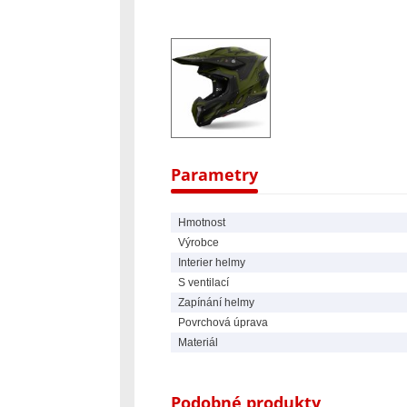
Homologace ECE 22.06.
Parametry
Hmotnost
Výrobce
Interier helmy
S ventilací
Zapínání helmy
Povrchová úprava
Materiál
Podobné produkty