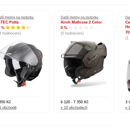
lší Helmy na motorku
Další Helmy na motorku
Da
-TEC Putta
Airoh Mathisse 2 Color
Ca
Ho
8 %
0 %
70
3 hodnocení)
(0 hodnocení)
(1
350 Kč
6 120 - 7 350 Kč
3 
1 obchodě
v 10 obchodech
v 