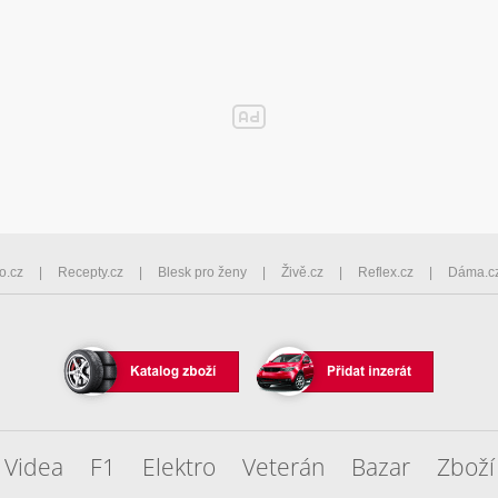
o.cz
Recepty.cz
Blesk pro ženy
Živě.cz
Reflex.cz
Dáma.c
Videa
F1
Elektro
Veterán
Bazar
Zboží