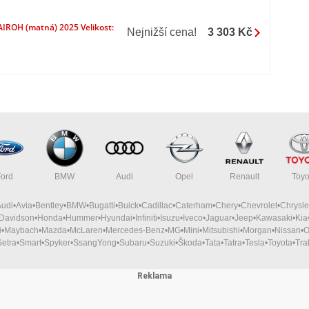
 AIROH (matná) 2025 Velikost:
Nejnižší cena!
3 303 Kč
Ford
BMW
Audi
Opel
Renault
Toyo
Audi
Avia
Bentley
BMW
Bugatti
Buick
Cadillac
Caterham
Chery
Chevrolet
Chrysle
-Davidson
Honda
Hummer
Hyundai
Infiniti
Isuzu
Iveco
Jaguar
Jeep
Kawasaki
Kia
i
Maybach
Mazda
McLaren
Mercedes-Benz
MG
Mini
Mitsubishi
Morgan
Nissan
O
Setra
Smart
Spyker
SsangYong
Subaru
Suzuki
Škoda
Tata
Tatra
Tesla
Toyota
Tra