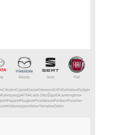
ta
Mazda
Seat
Fiat
r
Citroën
Cupra
Dacia
Daewoo
DAF
Daihatsu
Dodge
Koenigsegg
KTM
Lada (Vaz/Žiguli)
Lamborghini
pel
Pagani
Peugeot
Pininfarina
Pontiac
Porsche
bant
Volkswagen
Volvo
Yamaha
Zetor