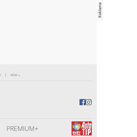
z
více
PREMIUM+