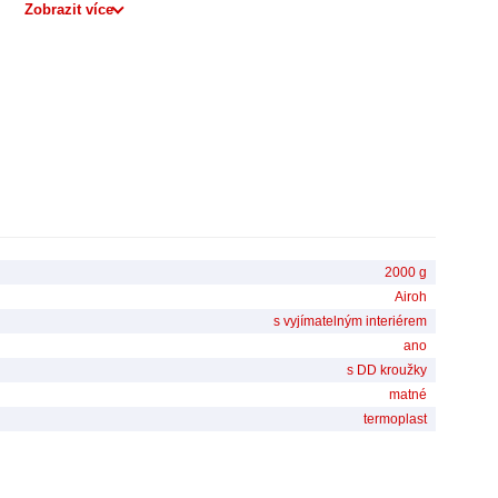
Zobrazit více
2000 g
Airoh
s vyjímatelným interiérem
ano
s DD kroužky
matné
termoplast