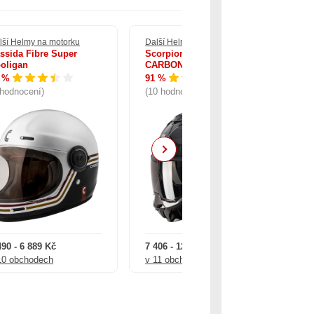
lší Helmy na motorku
Další Helmy na motorku
Dal
ssida Fibre Super
Scorpion EXO-TECH EVO
Ca
oligan
CARBON
O
 %
91 %
89
 hodnocení)
(10 hodnocení)
(4
Next
490 - 6 889 Kč
7 406 - 12 999 Kč
1 6
10 obchodech
v 11 obchodech
v 