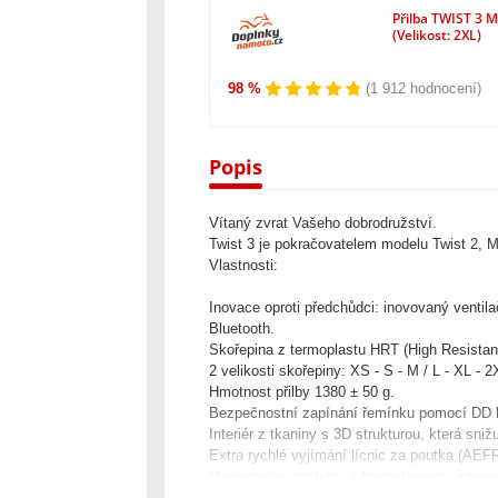
Přilba TWIST 3 M
(Velikost: 2XL)
98 %
(1 912 hodnocení)
Popis
Vítaný zvrat Vašeho dobrodružství.
Twist 3 je pokračovatelem modelu Twist 2, MX 
Vlastnosti:
Inovace oproti předchůdci: inovovaný ventil
Bluetooth.
Skořepina z termoplastu HRT (High Resistan
2 velikosti skořepiny: XS - S - M / L - XL - 2
Hmotnost přilby 1380 ± 50 g.
Bezpečnostní zapínání řemínku pomocí DD 
Interiér z tkaniny s 3D strukturou, která sni
Extra rychlé vyjímání lícnic za poutka (AEF
Vyjímatelný, pratelný a hypoalergenní interiér
Příprava pro Bluetooth.