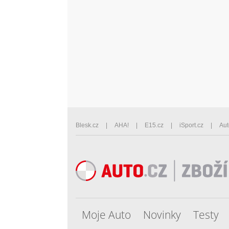
Blesk.cz
AHA!
E15.cz
iSport.cz
Aut
Moje Auto
Novinky
Testy